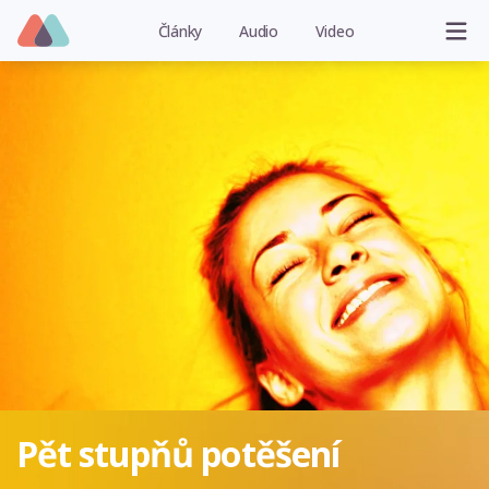
Články
Audio
Video
Pět stupňů potěšení