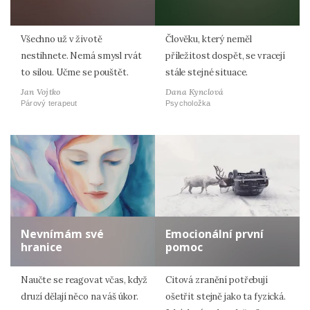
Všechno už v životě
Člověku, který neměl
nestihnete. Nemá smysl rvát
příležitost dospět, se vracejí
to silou. Učme se pouštět.
stále stejné situace.
Jan Vojtko
Dana Kynclová
Párový terapeut
Psycholožka
Nevnímám své
Emocionální první
hranice
pomoc
Naučte se reagovat včas, když
Citová zranění potřebují
druzí dělají něco na váš úkor.
ošetřit stejně jako ta fyzická.