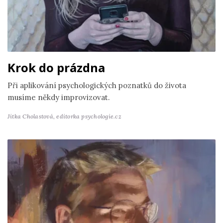
Krok do prázdna
Při aplikování psychologických poznatků do života
musíme někdy improvizovat.
Jitka Cholastová,
editorka psychologie.cz