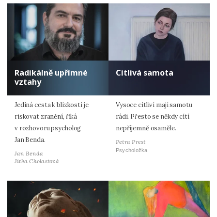
Radikálně upřímné
Citlivá samota
vztahy
Jediná cesta k blízkosti je
Vysoce citliví mají samotu
riskovat zranění, říká
rádi. Přesto se někdy cítí
v rozhovoru psycholog
nepříjemně osaměle.
Jan Benda.
Petra Prest
Psycholožka
Jan Benda
Jitka Cholastová