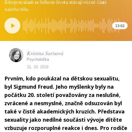
Zdrojem slasti se během života stávají různé části
našeho těla.
13:02
Kristina Sarisová
Psycholožka
31. 10. 2019
Prvním, kdo poukázal na dětskou sexualitu,
byl Sigmund Freud. Jeho myšlenky byly na
počátku 20. století považovány za neslušné,
zvrácené a nesmyslné, značně odsuzován byl
také v čistě akademických kruzích. Představa
sexuality jako nedílné součásti vývoje dítěte
vzbuzuje rozporuplné reakce i dnes. Pro rodiče