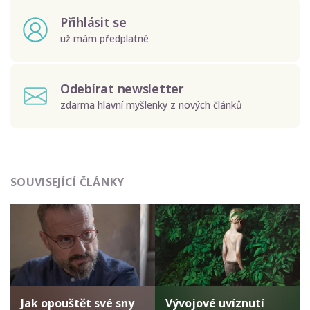
Přihlásit se
už mám předplatné
Odebírat newsletter
zdarma hlavní myšlenky z nových článků
Odeslat
SOUVISEJÍCÍ ČLÁNKY
Zadáním e-mailu souhlasíte se zpracováním osobních
údajů.
Jak opouštět své sny
Vývojové uvíznutí