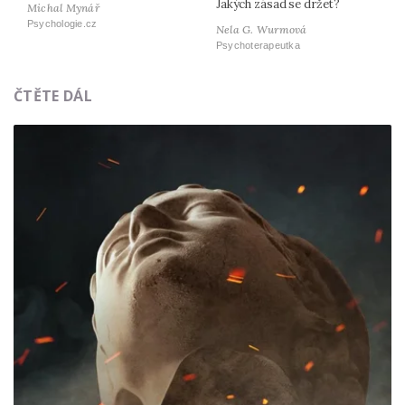
Jakých zásad se držet?
Michal Mynář
Psychologie.cz
Nela G. Wurmová
Psychoterapeutka
ČTĚTE DÁL