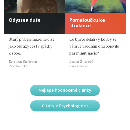
Odyssea duše
Pomaloučku ke
studánce
Starý příběh můžeme číst
Co byste dělali vy, kdyby se
jako obrazy cesty zpátky
vám ve všedním dnu objevilo
k sobě.
pár minut navíc?
Kristina Sarisová
Lenka Šilerová
Psycholožka
Psycholožka
Nejlépe hodnocené články
Citáty z Psychologie.cz