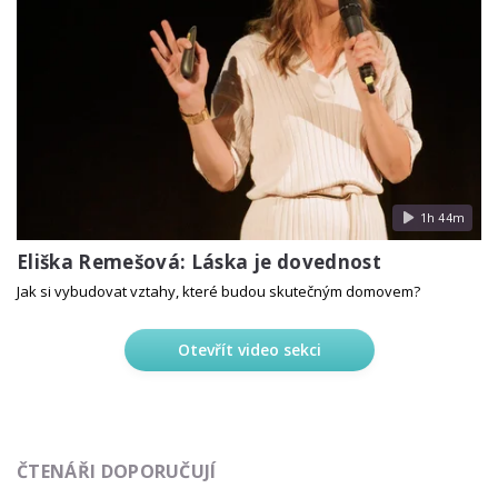
1h 44m
Eliška Remešová: Láska je dovednost
Jak si vybudovat vztahy, které budou skutečným domovem?
Otevřít video sekci
ČTENÁŘI DOPORUČUJÍ