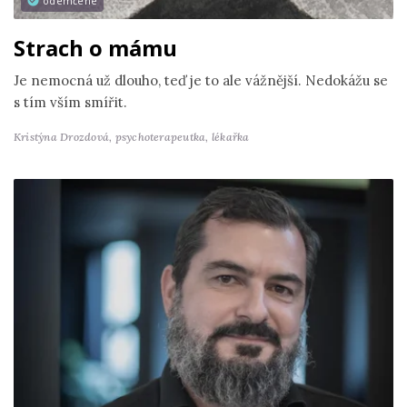
odemčené
Strach o mámu
Je nemocná už dlouho, teď je to ale vážnější. Nedokážu se
s tím vším smířit.
Kristýna Drozdová,
psychoterapeutka, lékařka