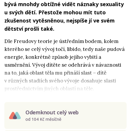
bývá mnohdy obtížné vidět náznaky sexuality
u svých dětí. Přestože mohou mít tuto
zkušenost vytěsněnou, nejspíše jí ve svém
dětství prošli také.
Dle Freudovy teorie je ústředním bodem, kolem
kterého se celý vývoj točí, libido, tedy naše pudová
energie, konkrétně způsob jejího vybití a
usměrnění. Vývoj dítěte se odehrává v návaznosti
na to, jaká oblast těla mu přináší slast – dítě
v různých stadiích svého vývoje dosahuje slasti
prostřednictvím jiných oblastí na těle.
Odemknout celý web
od 104 Kč měsíčně