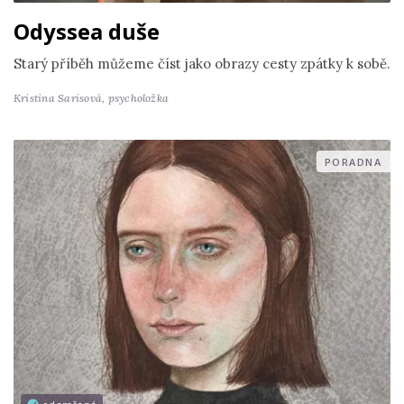
Odyssea duše
Starý příběh můžeme číst jako obrazy cesty zpátky k sobě.
Kristina Sarisová,
psycholožka
PORADNA