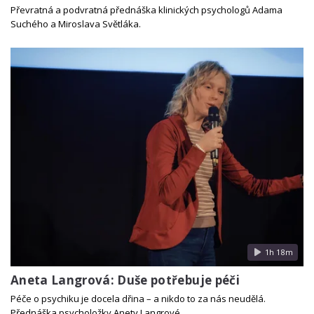
Převratná a podvratná přednáška klinických psychologů Adama
Suchého a Miroslava Světláka.
1h 18m
Aneta Langrová: Duše potřebuje péči
Péče o psychiku je docela dřina – a nikdo to za nás neudělá.
Přednáška psycholožky Anety Langrové.