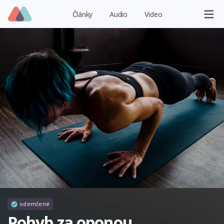
Články
Audio
Video
odemčené
Pohyb za oponou