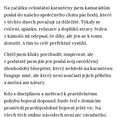
Na začátku celostátní karantény jsem kamarádům
poslal do našeho společného chatu pár bodů, které
v těchto dnech považuji za důležité. Týkaly se
cvičení, spánku, relaxace a doplňků stravy. Jeden
z kámošů mi odepsal, že díky, ale jen se k tomu
donutit. A tím to celé perfektně vystihl.
Chtěl jsem kluky povzbudit, inspirovat, ale
v podstatě jsem jim jen poslal svůj osvědčený
dlouhodobý blueprint, který nehledě na karanténu
funguje mně, ale který není součástí jejich příběhu
a možná ani nátury.
Kdo s disciplínou a motivací k pravidelnému
pohybu bojoval doposud, bude teď v domácím
prostředí pravděpodobně bojovat ještě víc. Na
všech těch online návodech není nic závadného,