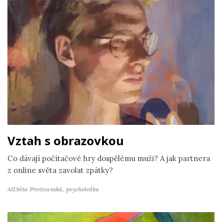
Vztah s obrazovkou
Co dávají počítačové hry dospělému muži? A jak partnera
z online světa zavolat zpátky?
Alžběta Protivanská,
psycholožka