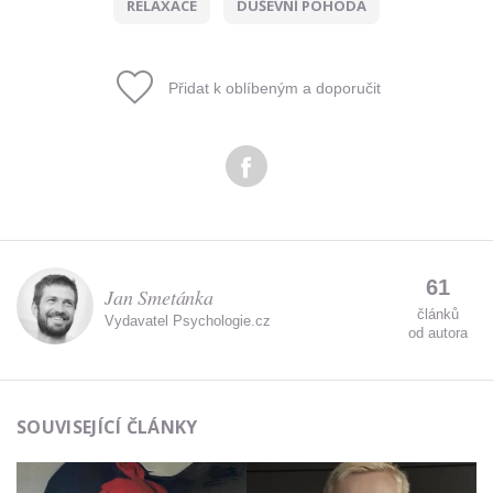
RELAXACE
DUŠEVNÍ POHODA
Zadáním e-mailu souhlasíte se zpracováním osobních
údajů.
Přidat k oblíbeným a doporučit
61
Jan Smetánka
článků
Vydavatel Psychologie.cz
od autora
SOUVISEJÍCÍ ČLÁNKY