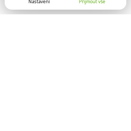
Nastavení
Přijmout vše
Psychologové a psychoterapeuti na webu Psychologie.cz
sdílí své zkušenosti s lidmi, kterým se nemohou věnovat
osobně. Připojte se k nám, podporujeme se navzájem.
Díky.
Předplatné
Darujte předplatné
Přihlásit