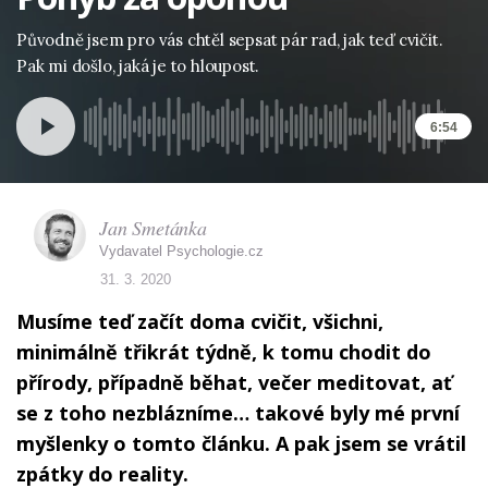
Původně jsem pro vás chtěl sepsat pár rad, jak teď cvičit.
Pak mi došlo, jaká je to hloupost.
6:54
Jan Smetánka
Vydavatel Psychologie.cz
31. 3. 2020
Musíme teď začít doma cvičit, všichni,
minimálně třikrát týdně, k tomu chodit do
přírody, případně běhat, večer meditovat, ať
se z toho nezblázníme… takové byly mé první
myšlenky o tomto článku. A pak jsem se vrátil
zpátky do reality.