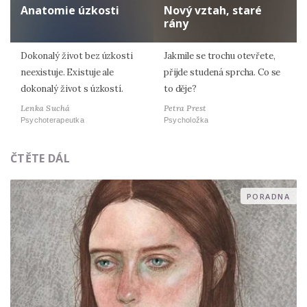
Anatomie úzkosti
Nový vztah, staré
rány
Dokonalý život bez úzkosti
Jakmile se trochu otevřete,
neexistuje. Existuje ale
přijde studená sprcha. Co se
dokonalý život s úzkostí.
to děje?
Lenka Suchá
Petra Prest
Psychoterapeutka
Psycholožka
ČTĚTE DÁL
PORADNA