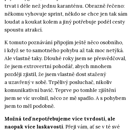
trvat i déle než jednu karanténu. Obrazně řečeno:
někomu vyhovuje sprint, někdo se chce jen tak sám
loudat a koukat kolem a jiný potřebuje podél cesty
spoustu atrakcí.
K tomuto poznávání připojím ještě něco osobního,
i když se to samotného pohybu až tak moc netýká.
Ale vlastně taky. Dlouhé roky jsem se přesvědčoval,
že jsem extrovertní pohodář, abych mnohem
později zjistil, že jsem vlastně dost stažený
a uzavřený v sobě. Trpělivý posluchač, nikoliv
komunikativní bavič. Teprve po tomhle zjištění
jsem se víc uvolnil, něco ze mě spadlo. A s pohybem
jsem to měl podobně.
Možná teď nepotřebujeme více tvrdosti, ale
naopak více laskavosti
. Přeji vám, ať se v té své