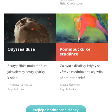
Jitka Cholastová
Odyssea duše
Pomaloučku ke
studánce
Starý příběh můžeme číst
Co byste dělali vy, kdyby se
jako obrazy cesty zpátky
vám ve všedním dnu objevilo
k sobě.
pár minut navíc?
Kristina Sarisová
Lenka Šilerová
Psycholožka
Psycholožka
Nejlépe hodnocené články