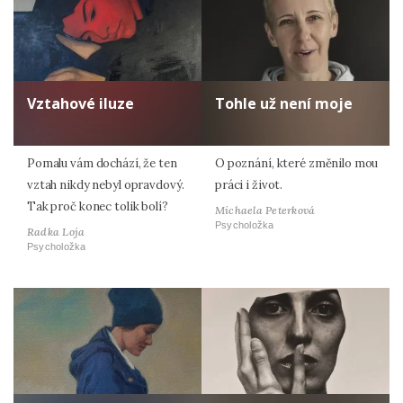
Vztahové iluze
Tohle už není moje
Pomalu vám dochází, že ten
O poznání, které změnilo mou
vztah nikdy nebyl opravdový.
práci i život.
Tak proč konec tolik bolí?
Michaela Peterková
Psycholožka
Radka Loja
Psycholožka