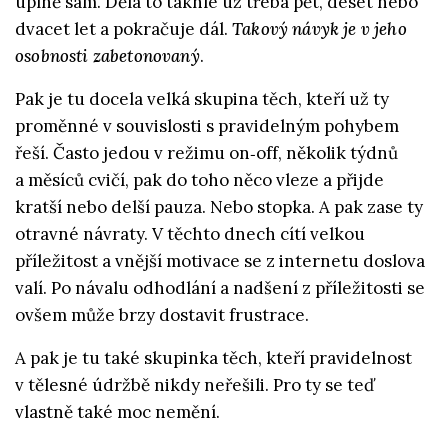
úplně sám. Dělá to takhle už třeba pět, deset nebo
dvacet let a pokračuje dál.
Takový návyk je v jeho
osobnosti zabetonovaný
.
Pak je tu docela velká skupina těch, kteří už ty
proměnné v souvislosti s pravidelným pohybem
řeší. Často jedou v režimu on‑off, několik týdnů
a měsíců cvičí, pak do toho něco vleze a přijde
kratší nebo delší pauza. Nebo stopka. A pak zase ty
otravné návraty. V těchto dnech cítí velkou
příležitost a vnější motivace se z internetu doslova
valí. Po návalu odhodlání a nadšení z příležitosti se
ovšem může brzy dostavit frustrace.
A pak je tu také skupinka těch, kteří pravidelnost
v tělesné údržbě nikdy neřešili. Pro ty se teď
vlastně také moc nemění.