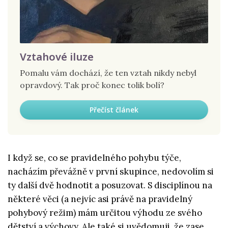
Vztahové iluze
Pomalu vám dochází, že ten vztah nikdy nebyl
opravdový. Tak proč konec tolik bolí?
Přečíst článek
I když se, co se pravidelného pohybu týče,
nacházím převážně v první skupince, nedovolím si
ty další dvě hodnotit a posuzovat. S disciplínou na
některé věci (a nejvíc asi právě na pravidelný
pohybový režim) mám určitou výhodu ze svého
dětství a výchovy. Ale také si uvědomuji, že zase