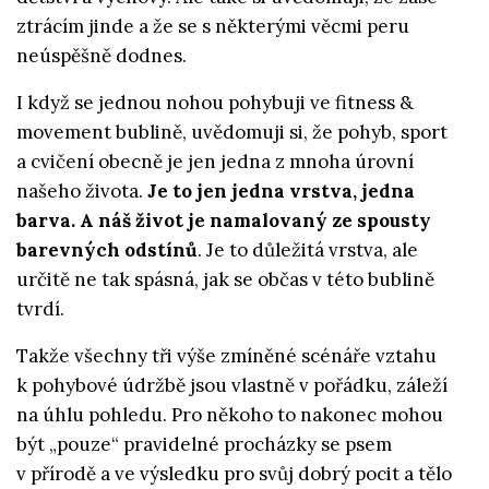
ztrácím jinde a že se s některými věcmi peru
neúspěšně dodnes.
I když se jednou nohou pohybuji ve fitness &
movement bublině, uvědomuji si, že pohyb, sport
a cvičení obecně je jen jedna z mnoha úrovní
našeho života.
Je to jen jedna vrstva, jedna
barva. A náš život je namalovaný ze spousty
barevných odstínů
. Je to důležitá vrstva, ale
určitě ne tak spásná, jak se občas v této bublině
tvrdí.
Takže všechny tři výše zmíněné scénáře vztahu
k pohybové údržbě jsou vlastně v pořádku, záleží
na úhlu pohledu. Pro někoho to nakonec mohou
být „pouze“ pravidelné procházky se psem
v přírodě a ve výsledku pro svůj dobrý pocit a tělo