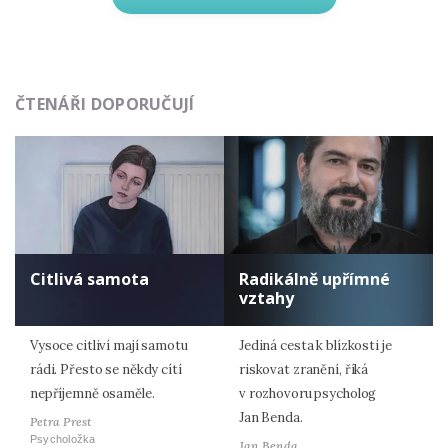
ČTENÁŘI DOPORUČUJÍ
Citlivá samota
Radikálně upřímné
vztahy
Vysoce citliví mají samotu
Jediná cesta k blízkosti je
rádi. Přesto se někdy cítí
riskovat zranění, říká
nepříjemně osaměle.
v rozhovoru psycholog
Jan Benda.
Petra Prest
Psycholožka
Jan Benda