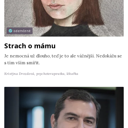
odemčené
Strach o mámu
Je nemocná už dlouho, teď je to ale vážnější. Nedokážu se
s tím vším smířit.
Kristýna Drozdová,
psychoterapeutka, lékařka