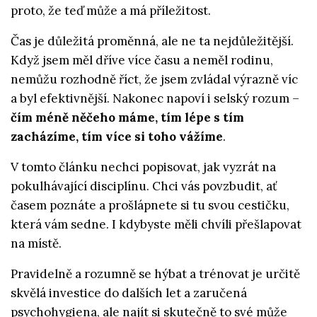
proto, že teď může a má příležitost.
Čas je důležitá proměnná, ale ne ta nejdůležitější.
Když jsem měl dříve více času a neměl rodinu,
nemůžu rozhodně říct, že jsem zvládal výrazně víc
a byl efektivnější. Nakonec napoví i selský rozum –
čím méně něčeho máme, tím lépe s tím
zacházíme, tím více si toho vážíme
.
V tomto článku nechci popisovat, jak vyzrát na
pokulhávající disciplínu. Chci vás povzbudit, ať
časem poznáte a prošlápnete si tu svou cestičku,
která vám sedne. I kdybyste měli chvíli přešlapovat
na místě.
Pravidelně a rozumně se hýbat a trénovat je určitě
skvělá investice do dalších let a zaručená
psychohygiena, ale najít si skutečně to své může