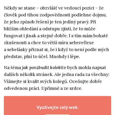
Někdy se stane – obzvlášť ve vedoucí pozici – že
člověk pod tíhou zodpovědnosti podlehne dojmu,
že jeho způsob řešení je ten jediný pravý. Při
bližším ohledání a odstupu zjistí, že to může
fungovat i jinak a stejně dobře. I s tím mám bohaté
zkušenosti a chce to větší míru sebereflexe
a sebelásky přiznat si, že i když to není podle mých
představ, plní to účel. Mnohdy i lépe.
Na téma
jak povzbudit kolektiv
bych mohla napsat
dalších několik stránek. Ale jedna rada za všechny:
Všímejte si kvalit svých kolegů. Oceňujte dobře
odvedenou práci. Upřímně a ze srdce.
Využívejte celý web.