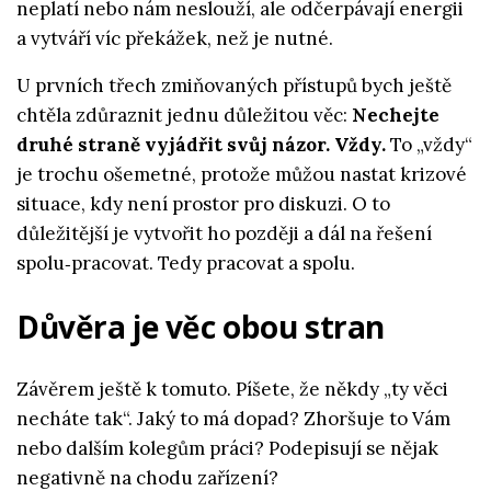
neplatí nebo nám neslouží, ale odčerpávají energii
a vytváří víc překážek, než je nutné.
U prvních třech zmiňovaných přístupů bych ještě
chtěla zdůraznit jednu důležitou věc:
Nechejte
druhé straně vyjádřit svůj názor. Vždy.
To „vždy“
je trochu ošemetné, protože můžou nastat krizové
situace, kdy není prostor pro diskuzi. O to
důležitější je vytvořit ho později a dál na řešení
spolu‑pracovat. Tedy pracovat a spolu.
Důvěra je věc obou stran
Závěrem ještě k tomuto.
Píšete, že někdy „ty věci
necháte tak“. Jaký to má dopad? Zhoršuje to Vám
nebo dalším kolegům práci? Podepisují se nějak
negativně na chodu zařízení?