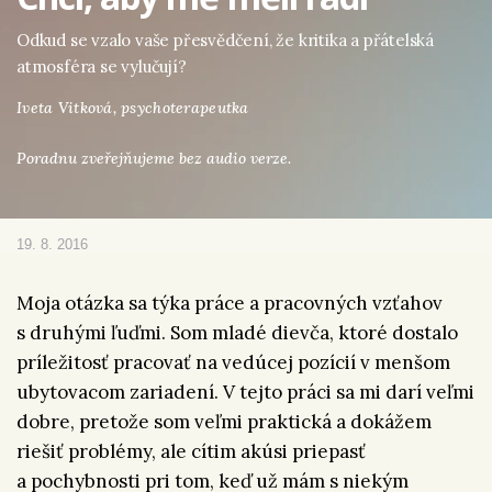
Odkud se vzalo vaše přesvědčení, že kritika a přátelská
atmosféra se vylučují?
Iveta Vitková,
psychoterapeutka
Poradnu zveřejňujeme bez audio verze.
19. 8. 2016
Moja otázka sa týka práce a pracovných vzťahov
s druhými ľuďmi. Som mladé dievča, ktoré dostalo
príležitosť pracovať na vedúcej pozícií v menšom
ubytovacom zariadení. V tejto práci sa mi darí veľmi
dobre, pretože som veľmi praktická a dokážem
riešiť problémy, ale cítim akúsi priepasť
a pochybnosti pri tom, keď už mám s niekým