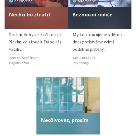
odemčené
odemčené
Nechci ho ztratit
Bezmocní rodiče
Řekl mi, že by se chtěl rozejít.
My, kdo pracujeme s dětmi,
Nevím, co si počít. Dá se náš
dnes potkáváme velmi
vztah …
podobné příběhy.
Tereza Ševčíková
Jan Kulhánek
Psycholožka
Psycholog
Neoživovat, prosím