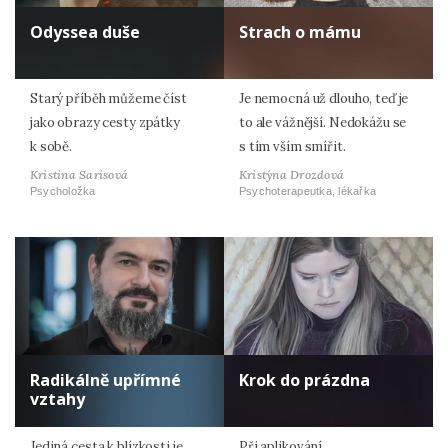
Odyssea duše
Strach o mámu
Starý příběh můžeme číst
Je nemocná už dlouho, teď je
jako obrazy cesty zpátky
to ale vážnější. Nedokážu se
k sobě.
s tím vším smířit.
Kristina Sarisová
Kristýna Drozdová
Psycholožka
Psychoterapeutka, lékařka
Radikálně upřímné
Krok do prázdna
vztahy
Jediná cesta k blízkosti je
Při aplikování