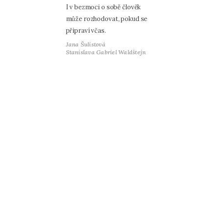
I v bezmoci o sobě člověk
může rozhodovat, pokud se
připraví včas.
Jana Šulistová
Stanislava Gabriel Waldštejn