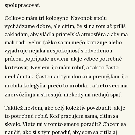
spolupracovať.
Celkovo mám tri kolegyne. Navonok spolu
vychádzame dobre, ale cítim, že si na tom až príliš
zakladám, aby vládla priateľská atmosféra a aby ma
mali radi. Veľmi ťažko sa mi niečo kritizuje alebo
vyjadruje nejaká nespokojnosť s odvedenou
prácou, poprípade neviem, ak je vôbec potrebné
kritizovať.
Neviem, čo mám robiť, a tak to často
nechám tak. Často nad tým dookola premýšľam, čo
urobila kolegyňa, prečo to urobila… a tieto veci ma
znervózňujú a stresujú, niekedy mi nedajú spať.
Taktiež neviem, ako celý kolektív povzbudiť, ak je
to potrebné robiť. Keď pracujem sama, cítim sa
skvelo. Viete mi v tomto smere poradiť? Chcem sa
naučiť, ako si s tým poradiť, aby som sa cítila aj