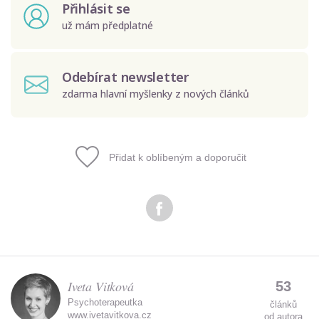
Přihlásit se
už mám předplatné
Odebírat newsletter
zdarma hlavní myšlenky z nových článků
Přidat k oblíbeným a doporučit
Odeslat
Zadáním e-mailu souhlasíte se zpracováním osobních
údajů.
Iveta Vitková
53
Psychoterapeutka
článků
www.ivetavitkova.cz
od autora