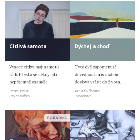
Citlivá samota
Dýchej a choď
Vysoce citliví mají samotu
Tyto dvě zapomenuté
rádi. Přesto se někdy cítí
dovednosti nás mohou
nepříjemně osaměle.
doslova vrátit do života.
Petra Prest
Jana Šulistová
Psycholožka
Publicistka
PORADNA