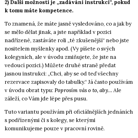
2) Další možností je „zadávání instrukcí“, pokud
k tomu máte kompetence.
To znamená, že máte jasně vysledováno, co a jak by
se mělo dělat jinak, a jste například v pozici
nadřízené, zastáváte roli „té zkušenější“ nebo jste
nositelem myšlenky apod. (Vy píšete o svých
kolegyních, ale v úvodu zmiňujete, že jste na
vedoucí pozici.) Můžete druhé straně předat
jasnou instrukci: „Chci, aby se od teď všechny
rezervace zapisovaly do tabulky.“ Já často používám
v úvodu obrat typu:
Poprosím vás o to, aby…
Ale
záleží, co Vám jde lépe přes pusu.
Tuto variantu používám při oficiálnějších jednáních
s podřízenými či s kolegy, se kterými
komunikujeme pouze v pracovní rovině.