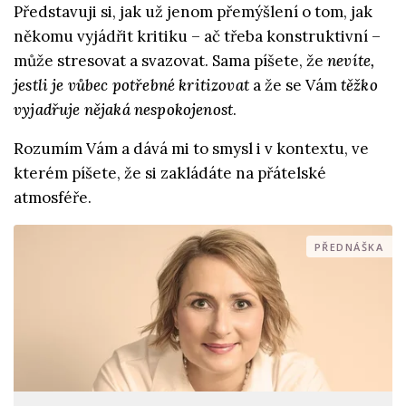
Představuji si, jak už jenom přemýšlení o tom, jak
někomu vyjádřit kritiku – ač třeba konstruktivní –
může stresovat a svazovat. Sama píšete, že
nevíte,
jestli je vůbec potřebné kritizovat
a že se Vám
těžko
vyjadřuje nějaká nespokojenost
.
Rozumím Vám a dává mi to smysl i v kontextu, ve
kterém píšete, že si zakládáte na přátelské
atmosféře.
PŘEDNÁŠKA