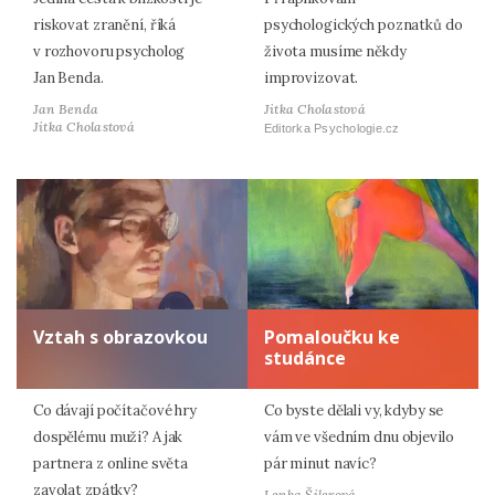
riskovat zranění, říká
psychologických poznatků do
v rozhovoru psycholog
života musíme někdy
Jan Benda.
improvizovat.
Jan Benda
Jitka Cholastová
Jitka Cholastová
Editorka Psychologie.cz
Vztah s obrazovkou
Pomaloučku ke
studánce
Co dávají počítačové hry
Co byste dělali vy, kdyby se
dospělému muži? A jak
vám ve všedním dnu objevilo
partnera z online světa
pár minut navíc?
zavolat zpátky?
Lenka Šilerová