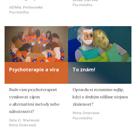
Psycholožka
Alžběta Protivanská
Psycholožka
Psychoterapie a víra
To znám!
Bude vám psychoterapeut
Opravdu si rozumíme nejlíp,
vymlouvat zájem
když s druhým sdílíme stejnou
o alternativní metody nebo
zkušenost?
náboženství?
Petra Detersová
Psycholožka
Nela G. Wurmová
Petra Detersová