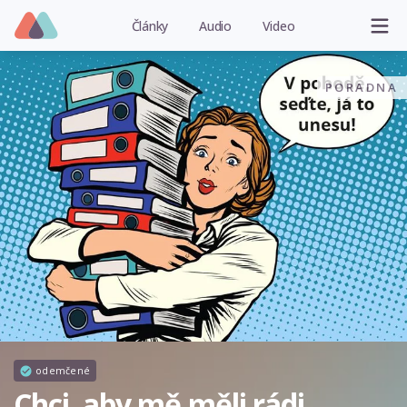
Články
Audio
Video
PORADNA
odemčené
Chci, aby mě měli rádi