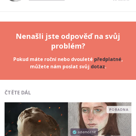
Nenašli jste odpověď na svůj
problém?
Pokud máte roční nebo dvouleté
předplatné
,
můžete nám poslat svůj
dotaz
.
ČTĚTE DÁL
PORADNA
odemčené