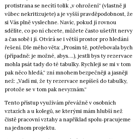
protistrana se necítí tolik „v ohrožení“ (vlastně ji
vůbec nekritizujete) a je vyšší pravděpodobnost, že
si Vás plně vyslechne. Navíc, pokud jí rovnou
sdělíte, co po ní chcete, můžete často ušetřit nervy
a čas sobě i jí. Otvírá se i větší prostor pro hledání
řešení. Dle mého věta: „Prosím tě, potřebovala bych
(případně: je možné, abys….), jestli bys ty rezervace
mohla psát tady do té tabulky. Rychleji se mi v tom
pak něco hledá,“ zní mnohem bezpečněji a jasněji
než: „Vadí mi, že ty rezervace nepíšeš do tabulky,
protože se v tom pak nevyznám.“
Tento přístup využívám převážně v osobních
vztazích a u kolegů, se kterými mám hlubší než
čistě pracovní vztahy a například spolu‑pracujeme
na jednom projektu.