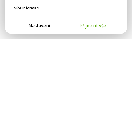
Více informací
.
Nastavení
Přijmout vše
Psychologové a psychoterapeuti na webu Psychologie.cz
sdílí své zkušenosti s lidmi, kterým se nemohou věnovat
osobně. Připojte se k nám, podporujeme se navzájem.
Díky.
Předplatné
Darujte předplatné