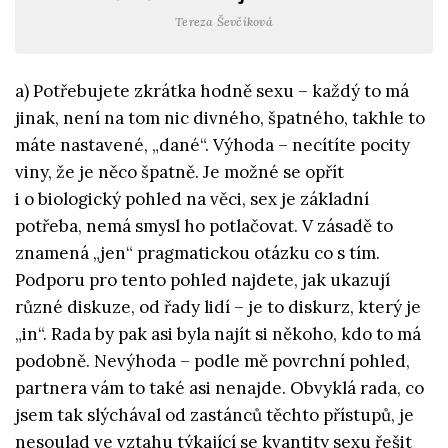
Tereza Ševčíková
a) Potřebujete zkrátka hodně sexu – každý to má
jinak, není na tom nic divného, špatného, takhle to
máte nastavené, „dané“. Výhoda – necítíte pocity
viny, že je něco špatně. Je možné se opřít
i o biologický pohled na věci, sex je základní
potřeba, nemá smysl ho potlačovat. V zásadě to
znamená „jen“ pragmatickou otázku co s tím.
Podporu pro tento pohled najdete, jak ukazují
různé diskuze, od řady lidí – je to diskurz, který je
„in“. Rada by pak asi byla najít si někoho, kdo to má
podobně. Nevýhoda – podle mě povrchní pohled,
partnera vám to také asi nenajde. Obvyklá rada, co
jsem tak slýchával od zastánců těchto přístupů, je
nesoulad ve vztahu týkající se kvantity sexu řešit