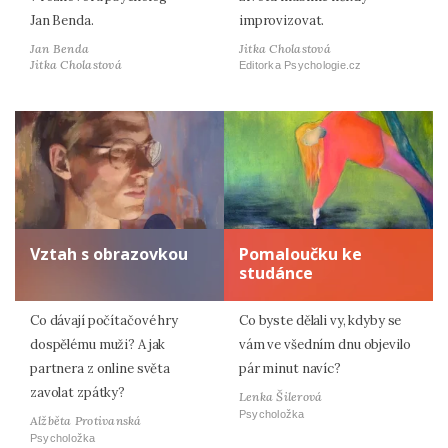
Jan Benda.
improvizovat.
Jan Benda
Jitka Cholastová
Jitka Cholastová
Editorka Psychologie.cz
Vztah s obrazovkou
Pomaloučku ke
studánce
Co dávají počítačové hry
Co byste dělali vy, kdyby se
dospělému muži? A jak
vám ve všedním dnu objevilo
partnera z online světa
pár minut navíc?
zavolat zpátky?
Lenka Šilerová
Psycholožka
Alžběta Protivanská
Psycholožka