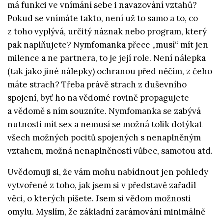
má funkci ve vnímání sebe i navazování vztahů?
Pokud se vnímáte takto, není už to samo a to, co
z toho vyplývá, určitý náznak nebo program, který
pak naplňujete? Nymfomanka přece „musí“ mít jen
milence a ne partnera, to je její role. Není nálepka
(tak jako jiné nálepky) ochranou před něčím, z čeho
máte strach? Třeba právě strach z duševního
spojení, byť ho na vědomé rovině propagujete
a vědomě s ním souzníte. Nymfomanka se zabývá
nutností mít sex a nemusí se možná tolik dotýkat
všech možných pocitů spojených s nenaplněným
vztahem, možná nenaplněností vůbec, samotou atd.
Uvědomuji si, že vám mohu nabídnout jen pohledy
vytvořené z toho, jak jsem si v představě zařadil
věci, o kterých píšete. Jsem si vědom možnosti
omylu. Myslím, že základní zarámování minimálně