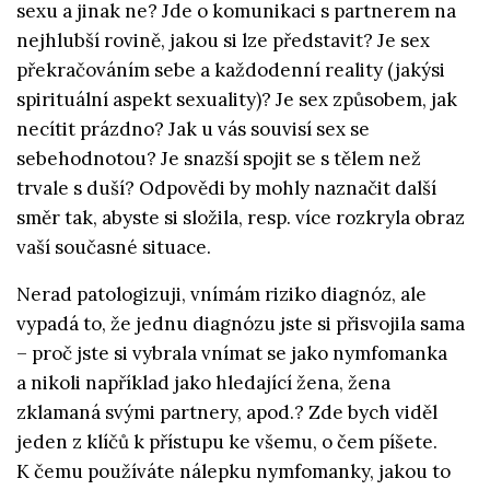
sexu a jinak ne? Jde o komunikaci s partnerem na
nejhlubší rovině, jakou si lze představit? Je sex
překračováním sebe a každodenní reality (jakýsi
spirituální aspekt sexuality)? Je sex způsobem, jak
necítit prázdno? Jak u vás souvisí sex se
sebehodnotou? Je snazší spojit se s tělem než
trvale s duší? Odpovědi by mohly naznačit další
směr tak, abyste si složila, resp. více rozkryla obraz
vaší současné situace.
Nerad patologizuji, vnímám riziko diagnóz, ale
vypadá to, že jednu diagnózu jste si přisvojila sama
– proč jste si vybrala vnímat se jako nymfomanka
a nikoli například jako hledající žena, žena
zklamaná svými partnery, apod.? Zde bych viděl
jeden z klíčů k přístupu ke všemu, o čem píšete.
K čemu používáte nálepku nymfomanky, jakou to