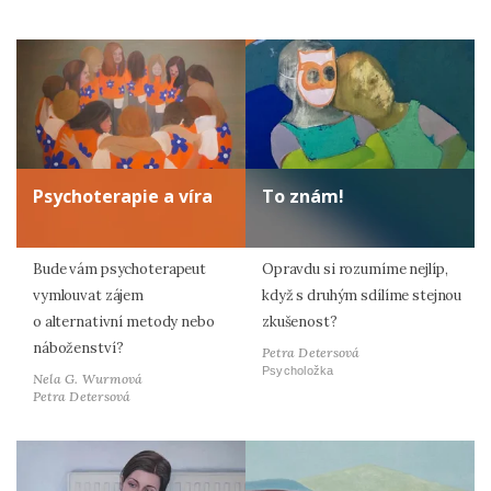
Psychoterapie a víra
To znám!
Bude vám psychoterapeut
Opravdu si rozumíme nejlíp,
vymlouvat zájem
když s druhým sdílíme stejnou
o alternativní metody nebo
zkušenost?
náboženství?
Petra Detersová
Psycholožka
Nela G. Wurmová
Petra Detersová