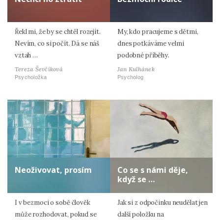
Řekl mi, že by se chtěl rozejít.
My, kdo pracujeme s dětmi,
Nevím, co si počít. Dá se náš
dnes potkáváme velmi
vztah …
podobné příběhy.
Tereza Ševčíková
Jan Kulhánek
Psycholožka
Psycholog
Neoživovat, prosím
Co se s námi děje,
když se …
I v bezmoci o sobě člověk
Jak si z odpočinku neudělat jen
může rozhodovat, pokud se
další položku na