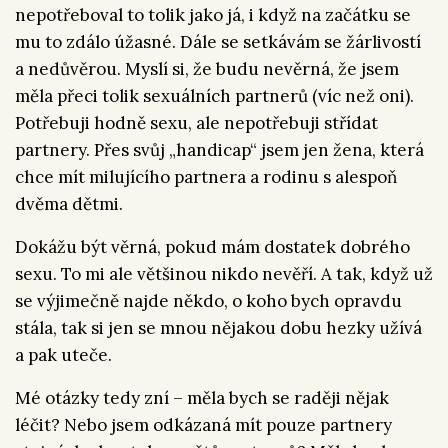
nepotřeboval to tolik jako já, i když na začátku se
mu to zdálo úžasné. Dále se setkávám se žárlivostí
a nedůvěrou. Myslí si, že budu nevěrná, že jsem
měla přeci tolik sexuálních partnerů (víc než oni).
Potřebuji hodně sexu, ale nepotřebuji střídat
partnery. Přes svůj „handicap“ jsem jen žena, která
chce mít milujícího partnera a rodinu s alespoň
dvěma dětmi.
Dokážu být věrná, pokud mám dostatek dobrého
sexu. To mi ale většinou nikdo nevěří. A tak, když už
se výjimečně najde někdo, o koho bych opravdu
stála, tak si jen se mnou nějakou dobu hezky užívá
a pak uteče.
Mé otázky tedy zní – měla bych se raději nějak
léčit? Nebo jsem odkázaná mít pouze partnery