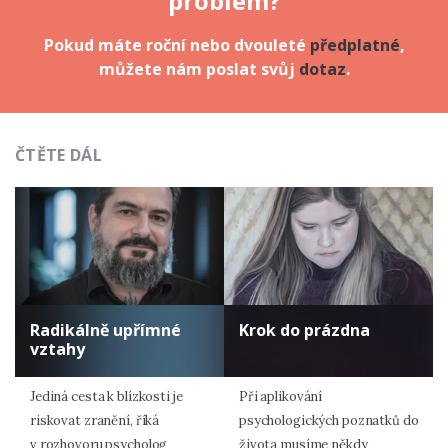
problém?
Pokud máte roční nebo dvouleté
předplatné
,
můžete nám poslat svůj
dotaz
.
ČTĚTE DÁL
Radikálně upřímné
Krok do prázdna
vztahy
Jediná cesta k blízkosti je
Při aplikování
riskovat zranění, říká
psychologických poznatků do
v rozhovoru psycholog
života musíme někdy