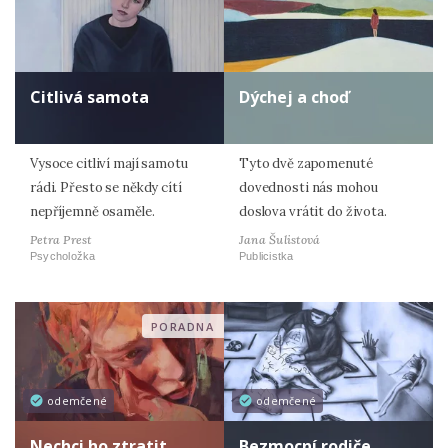
Citlivá samota
Dýchej a choď
Vysoce citliví mají samotu
Tyto dvě zapomenuté
rádi. Přesto se někdy cítí
dovednosti nás mohou
nepříjemně osaměle.
doslova vrátit do života.
Petra Prest
Jana Šulistová
Psycholožka
Publicistka
PORADNA
odemčené
odemčené
Nechci ho ztratit
Bezmocní rodiče