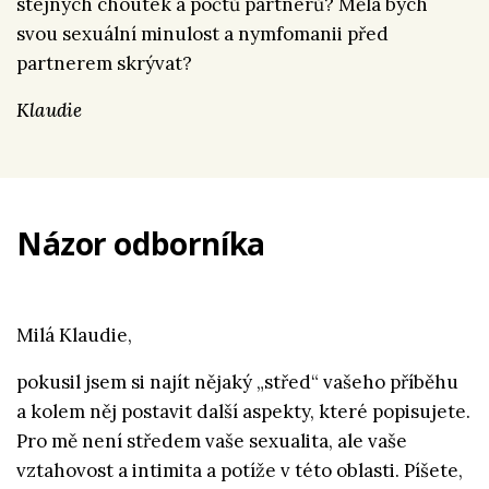
stejných choutek a počtů partnerů? Měla bych
svou sexuální minulost a nymfomanii před
partnerem skrývat?
Klaudie
Názor odborníka
Milá Klaudie,
pokusil jsem si najít nějaký „střed“ vašeho příběhu
a kolem něj postavit další aspekty, které popisujete.
Pro mě není středem vaše sexualita, ale vaše
vztahovost a intimita a potíže v této oblasti. Píšete,