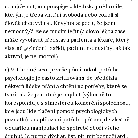
co může mít, mu prospěje z hlediska jiného cíle,
kterým je třeba vnitřní svoboda nebo cokoli si
člověk chce vybrat. Nevýhoda: pocit, že jsem
nemocný/á, že se musím léčit (a slovo léčba zase
může vyvolávat představu pacienta a lékaře, který
vlastně „vyléčení“ zařídí, pacient nemusí být až tak
aktivní, je ne‑mocný.)
c) Mít hodně sexu je vaše přání, nikoli potřeba –
psychologie je často kritizována, že předělala
některá lidské přání a chtění na potřeby, které se
tváří tak, že je nutné je naplnit (výborně to
koresponduje s atmosférou komerční společnosti,
kde jsou lidé tlačeni pomocí psychologických
poznatků k naplňování potřeb – přitom jde vlastně
o zdařilou manipulaci ke spotřebě zboží všeho
druhu). Je nutné dýchat, jíst, pít, mít bezpečí atd.,