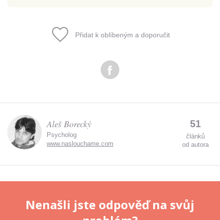
Přidat k oblíbeným a doporučit
Odeslat
Zadáním e-mailu souhlasíte se zpracováním osobních
údajů.
Aleš Borecký
51
Psycholog
článků
www.naslouchame.com
od autora
Nenašli jste odpověď na svůj