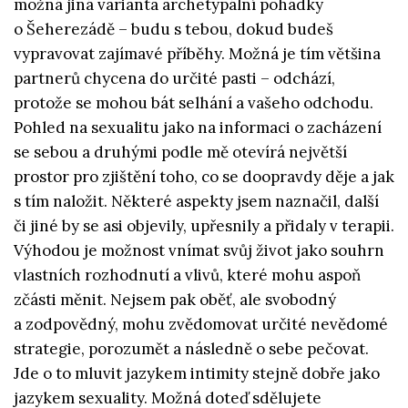
možná jiná varianta archetypální pohádky
o Šeherezádě – budu s tebou, dokud budeš
vypravovat zajímavé příběhy. Možná je tím většina
partnerů chycena do určité pasti – odchází,
protože se mohou bát selhání a vašeho odchodu.
Pohled na sexualitu jako na informaci o zacházení
se sebou a druhými podle mě otevírá největší
prostor pro zjištění toho, co se doopravdy děje a jak
s tím naložit. Některé aspekty jsem naznačil, další
či jiné by se asi objevily, upřesnily a přidaly v terapii.
Výhodou je možnost vnímat svůj život jako souhrn
vlastních rozhodnutí a vlivů, které mohu aspoň
zčásti měnit. Nejsem pak oběť, ale svobodný
a zodpovědný, mohu zvědomovat určité nevědomé
strategie, porozumět a následně o sebe pečovat.
Jde o to mluvit jazykem intimity stejně dobře jako
jazykem sexuality. Možná doteď sdělujete