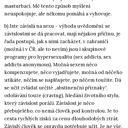
masturbací. Mě tento způsob myšlení
neuspokojuje, ale někomu pomáhá a vyhovuje.
b) Jste závislá na sexu – výhoda uvědomění: se
závislostmi se dá pracovat, mají nějakou příčinu, je
řada postupů, jak s nimi zacházet, v zahraničí
(možná i v ČR, ale to nevím) jsou i skupinové
programy pro hypersexualitu (sex addicts, sex
addicts anonymous). Možná sexem něco
kompenzujete, něco vyjadřujete, možná od něčeho
utíkáte, něčím se naplňujete, po něčem toužíte. Dá
se učit zvládat určité „abstinenční příznaky“,
odolávání touze (craving), hledání životního stylu,
který závislost poráží. Závislost je něco
přebujelého, co nemá člověk pod kontrolou. Je to
cesta rychlých zisků za cenu dlouhodobých ztrát.
Závislý člověk se opravdu potřebuje učit, že ne vše,