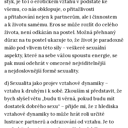
styk, je to i o erotickém vztahu v podstatě ke
všemu, co nás obklopuje, o přitažlivosti
a přitahování nejen k partnerům, ale i činnostem
a k životu samému. Eros se může rozlít do celého
života, není odkázán na postel. Možná přehnaný
důraz na tu postel ukazuje to, že život je paradoxně
málo pod vlivem této síly – veškeré sexuální
aspekty, které na sebe vážou spoustu energie, se
pak musí odehrát v omezené nejviditelnější
a nejdoslovnější formě sexuality.
d) Sexualita jako projev vztahové dynamiky –
vztahu k druhým i k sobě. Zkouším si představit, že
bych slyšel větu „budu ti věrná, pokud budu mít
dostatek dobrého sexu“ – přijde mi, že z hlediska
vztahové dynamiky to může hrát roli určité
lustrace partnerů a odrazování od vztahu. Je to