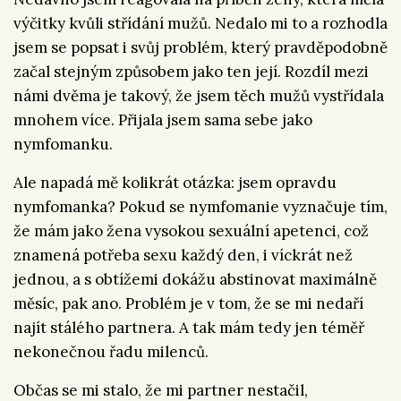
výčitky kvůli střídání mužů. Nedalo mi to a rozhodla
jsem se popsat i svůj problém, který pravděpodobně
začal stejným způsobem jako ten její. Rozdíl mezi
námi dvěma je takový, že jsem těch mužů vystřídala
mnohem více. Přijala jsem sama sebe jako
nymfomanku.
Ale napadá mě kolikrát otázka: jsem opravdu
nymfomanka? Pokud se nymfomanie vyznačuje tím,
že mám jako žena vysokou sexuální apetenci, což
znamená potřeba sexu každý den, i víckrát než
jednou, a s obtížemi dokážu abstinovat maximálně
měsíc, pak ano. Problém je v tom, že se mi nedaří
najít stálého partnera. A tak mám tedy jen téměř
nekonečnou řadu milenců.
Občas se mi stalo, že mi partner nestačil,