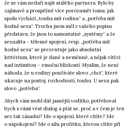
že se vám nedaří najít stálého partnera. Bylo by
zajímavé a prospěšné více porozumět tomu, jak
spolu vychází „touha mít rodinu“ a „potřeba mít
hodně sexu“. Trochu jsem měl z vašeho popisu
představu, že jsou to samostatné „systémy“ a že
sexualita – tělesné spojení, resp. „potřeba mít
hodně sexu“ se prezentuje jako absolutní
kritérium, které je dané a neměnné, a nějak vítězí
nad intimitou – emoční blízkostí. Myslím, že není
náhoda, že u rodiny používáte slovo „chci“, které
ukazuje na postoj, rozhodnutí, touhu. U sexu pak
slovo „potřeba“.
Abych vám mohl dát jasnější vodítko, potřeboval
bych s vámi vést dialog a ptát se, proč a v čem je ten
sex tak zásadní? Jde o spojení, které cítíte? Jde
o uspokojení? Jde o sílu prožitku, kterou cítíte při