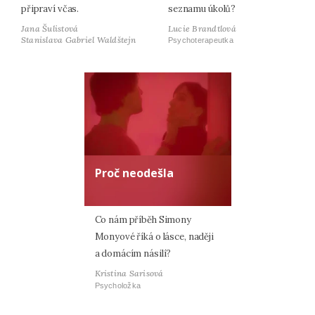
připraví včas.
seznamu úkolů?
Jana Šulistová
Lucie Brandtlová
Stanislava Gabriel Waldštejn
Psychoterapeutka
Proč neodešla
Co nám příběh Simony
Monyové říká o lásce, naději
a domácím násilí?
Kristina Sarisová
Psycholožka