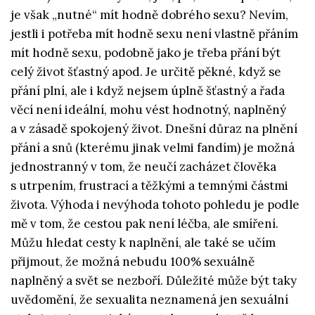
je však „nutné“ mít hodně dobrého sexu? Nevím,
jestli i potřeba mít hodně sexu není vlastně přáním
mít hodně sexu, podobně jako je třeba přání být
celý život šťastný apod. Je určitě pěkné, když se
přání plní, ale i když nejsem úplně šťastný a řada
věcí není ideální, mohu vést hodnotný, naplněný
a v zásadě spokojený život. Dnešní důraz na plnění
přání a snů (kterému jinak velmi fandím) je možná
jednostranný v tom, že neučí zacházet člověka
s utrpením, frustrací a těžkými a temnými částmi
života. Výhoda i nevýhoda tohoto pohledu je podle
mě v tom, že cestou pak není léčba, ale smíření.
Můžu hledat cesty k naplnění, ale také se učím
přijmout, že možná nebudu 100% sexuálně
naplněný a svět se nezboří. Důležité může být taky
uvědomění, že sexualita neznamená jen sexuální