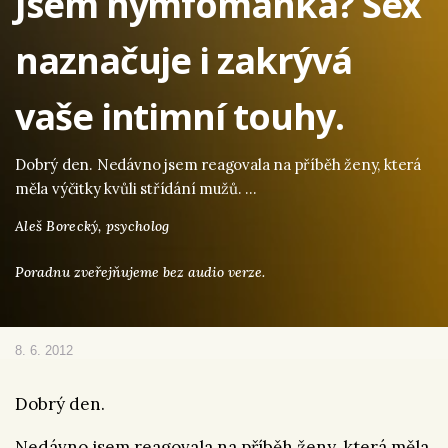
Jsem nymfomanka? Sex
naznačuje i zakrývá
vaše intimní touhy.
Dobrý den. Nedávno jsem reagovala na příběh ženy, která
měla výčitky kvůli střídání mužů. …
Aleš Borecký,
psycholog
Poradnu zveřejňujeme bez audio verze.
8. 6. 2012
Dobrý den.
Nedávno jsem reagovala na příběh ženy, která měla