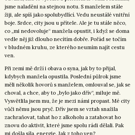
jsme naladěni na stejnou notu. S manželem stále
žiji, ale spíš jako spolubydlící. Vedu neustálé vnitřní
boje. Srdce, city jsou u přítele. Ale je tu stále něco,
co „mi nedovoluje“ manžela opustit, i když se doma
vedle něj již dlouho necítím dobře. Pořád se točím
v bludném kruhu, ze kterého neumím najít cestu
ven.
Při zemi mě drží i obava o syna, jak by to přijal,
kdybych manžela opustila. Poslední půlrok jsme
měli několik hovorů s manželem, omlouval se, jak se
choval, a chce, aby to „bylo jako dřív“, miluje mě.
Vysvětlila jsem mu, že je mezi námi propast. Mé city
vůči němu jsou pryč. Dřív jsem se vztah snažila
zachraňovat, tahat ho z alkoholu a zatahovat ho
znovu do aktivit, které jsme spolu rádi dělali. Pak
mi došla síla, energie. Jak z toho ven?