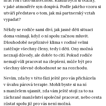
hrát roli i tato skutečnost. Kladla bych si otázky,
v jaké atmosféře syn dospívá. Podle jakého vzoru si
utváří představu o tom, jak má partnerský vztah
vypadat?
Někdy se rodiče sami diví, jak jasně děti situaci
doma vnímají, když o ní spolu začnou mluvit.
Dlouhodobě nepříznivé klima v rodině velmi
zatěžuje všechny členy, tedy i děti. Ony možná
neznají důvody, ale dobře to cítí. Pokud rodiče
nemají vůli pracovat na zlepšení, může být pro
všechny úlevné dohodnout se na rozchodu.
Nevím, zda by v této fázi ještě pro vás přicházela
v úvahu párová terapie. Mohli byste si na ní
s manželem ujasnit, zda vám ještě stojí za to na
záchraně manželství společně pracovat, nebo cesta
zůstat spolu již pro vás není možná.