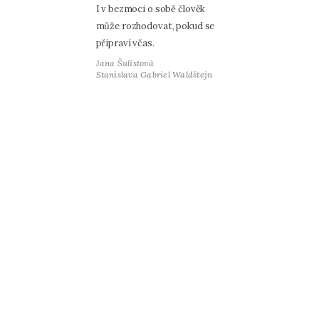
I v bezmoci o sobě člověk
může rozhodovat, pokud se
připraví včas.
Jana Šulistová
Stanislava Gabriel Waldštejn