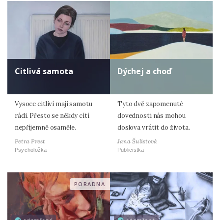
Citlivá samota
Dýchej a choď
Vysoce citliví mají samotu
Tyto dvě zapomenuté
rádi. Přesto se někdy cítí
dovednosti nás mohou
nepříjemně osaměle.
doslova vrátit do života.
Petra Prest
Jana Šulistová
Psycholožka
Publicistka
PORADNA