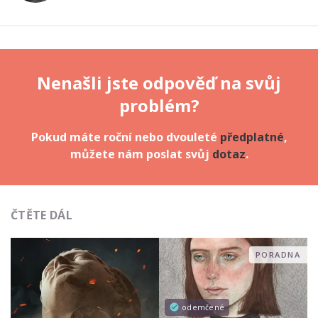
Nenašli jste odpověď na svůj
problém?
Pokud máte roční nebo dvouleté
předplatné
,
můžete nám poslat svůj
dotaz
.
ČTĚTE DÁL
PORADNA
odemčené