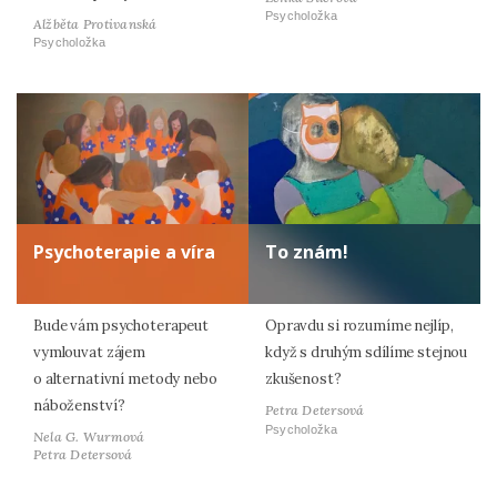
Psycholožka
Alžběta Protivanská
Psycholožka
Psychoterapie a víra
To znám!
Bude vám psychoterapeut
Opravdu si rozumíme nejlíp,
vymlouvat zájem
když s druhým sdílíme stejnou
o alternativní metody nebo
zkušenost?
náboženství?
Petra Detersová
Psycholožka
Nela G. Wurmová
Petra Detersová