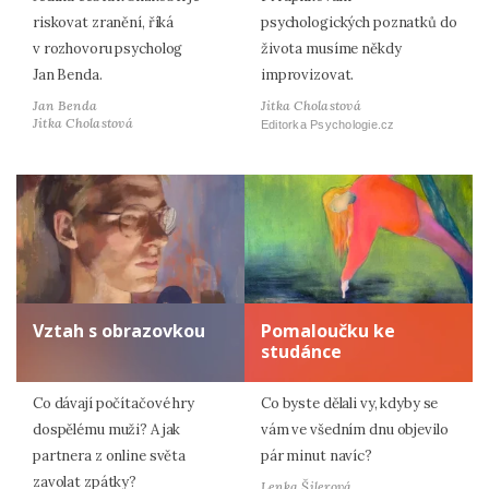
riskovat zranění, říká
psychologických poznatků do
v rozhovoru psycholog
života musíme někdy
Jan Benda.
improvizovat.
Jan Benda
Jitka Cholastová
Jitka Cholastová
Editorka Psychologie.cz
Vztah s obrazovkou
Pomaloučku ke
studánce
Co dávají počítačové hry
Co byste dělali vy, kdyby se
dospělému muži? A jak
vám ve všedním dnu objevilo
partnera z online světa
pár minut navíc?
zavolat zpátky?
Lenka Šilerová