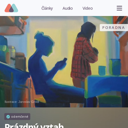
Články
Audio
Video
PORADNA
Ilustrace:
Jaroslav Grodl
odemčené
Prázdný vztah