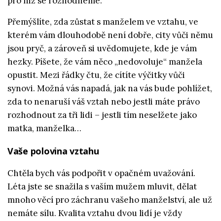
pro niž se rozhodneme.
Přemýšlíte, zda zůstat s manželem ve vztahu, ve
kterém vám dlouhodobě není dobře, city vůči němu
jsou pryč, a zároveň si uvědomujete, kde je vám
hezky. Píšete, že vám něco „nedovoluje“ manžela
opustit. Mezi řádky čtu, že cítíte výčitky vůči
synovi. Možná vás napadá, jak na vás bude pohlížet,
zda to nenaruší váš vztah nebo jestli máte právo
rozhodnout za tři lidi – jestli tím neselžete jako
matka, manželka…
Vaše polovina vztahu
Chtěla bych vás podpořit v opačném uvažování.
Léta jste se snažila s vaším mužem mluvit, dělat
mnoho věcí pro záchranu vašeho manželství, ale už
nemáte sílu. Kvalita vztahu dvou lidí je vždy