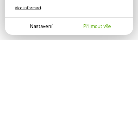
Více informací
.
Nastavení
Přijmout vše
Psychologové a psychoterapeuti na webu Psychologie.cz
sdílí své zkušenosti s lidmi, kterým se nemohou věnovat
osobně. Připojte se k nám, podporujeme se navzájem.
Díky.
Předplatné
Darujte předplatné