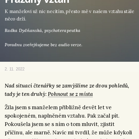
K manželovi už nic necítím, přesto mě v našem vztahu stále
něco drží.
Radka Dydňanská,
psychoterapeutka
Poradnu zveřejňujeme bez audio verze.
2. 11. 2022
Nad situací čtenářky se zamýšlíme ze dvou pohledů,
tady je ten druhý:
Pohnout se z místa
Žila jsem s manželem přibližně devět let ve
spokojeném, naplněném vztahu. Pak začal pít.
Pokoušela jsem se s ním o tom mluvit, zjistit
příčinu, ale marně. Navíc mi tvrdil, že může kdykoli