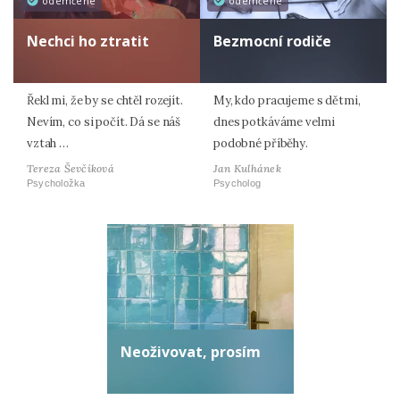
odemčené
odemčené
Nechci ho ztratit
Bezmocní rodiče
Řekl mi, že by se chtěl rozejít.
My, kdo pracujeme s dětmi,
Nevím, co si počít. Dá se náš
dnes potkáváme velmi
vztah …
podobné příběhy.
Tereza Ševčíková
Jan Kulhánek
Psycholožka
Psycholog
Neoživovat, prosím