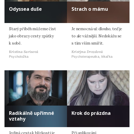
Odyssea duše
Strach o mámu
Starý příběh můžeme číst
Je nemocná už dlouho, teď je
jako obrazy cesty zpátky
to ale vážnější. Nedokážu se
k sobě.
s tím vším smířit.
Kristina Sarisová
Kristýna Drozdová
Psycholožka
Psychoterapeutka, lékařka
Radikálně upřímné
Krok do prázdna
vztahy
Jediná cesta k blízkosti je
Při aplikování