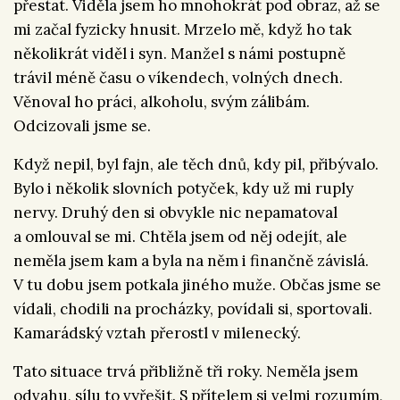
přestat. Viděla jsem ho mnohokrát pod obraz, až se
mi začal fyzicky hnusit. Mrzelo mě, když ho tak
několikrát viděl i syn. Manžel s námi postupně
trávil méně času o víkendech, volných dnech.
Věnoval ho práci, alkoholu, svým zálibám.
Odcizovali jsme se.
Když nepil, byl fajn, ale těch dnů, kdy pil, přibývalo.
Bylo i několik slovních potyček, kdy už mi ruply
nervy. Druhý den si obvykle nic nepamatoval
a omlouval se mi. Chtěla jsem od něj odejít, ale
neměla jsem kam a byla na něm i finančně závislá.
V tu dobu jsem potkala jiného muže. Občas jsme se
vídali, chodili na procházky, povídali si, sportovali.
Kamarádský vztah přerostl v milenecký.
Tato situace trvá přibližně tři roky. Neměla jsem
odvahu, sílu to vyřešit. S přítelem si velmi rozumím,