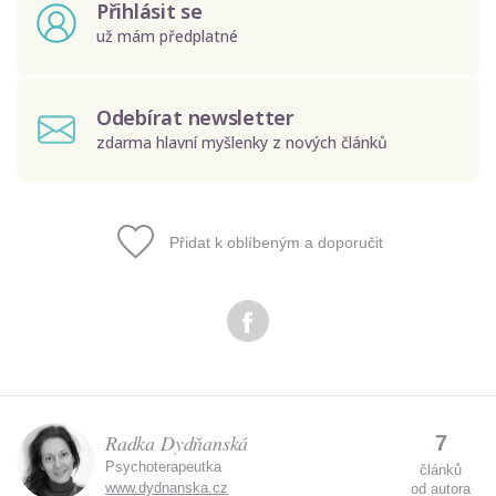
Přihlásit se
už mám předplatné
Odebírat newsletter
zdarma hlavní myšlenky z nových článků
Přidat k oblíbeným a doporučit
Odeslat
Zadáním e-mailu souhlasíte se zpracováním osobních
údajů.
Radka Dydňanská
7
Psychoterapeutka
článků
www.dydnanska.cz
od autora