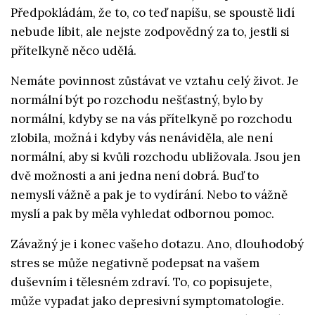
Předpokládám, že to, co teď napíšu, se spoustě lidí
nebude líbit, ale nejste zodpovědný za to, jestli si
přítelkyně něco udělá.
Nemáte povinnost zůstávat ve vztahu celý život. Je
normální být po rozchodu nešťastný, bylo by
normální, kdyby se na vás přítelkyně po rozchodu
zlobila, možná i kdyby vás nenáviděla, ale není
normální, aby si kvůli rozchodu ubližovala. Jsou jen
dvě možnosti a ani jedna není dobrá. Buď to
nemyslí vážně a pak je to vydírání. Nebo to vážně
myslí a pak by měla vyhledat odbornou pomoc.
Závažný je i konec vašeho dotazu. Ano, dlouhodobý
stres se může negativně podepsat na vašem
duševním i tělesném zdraví. To, co popisujete,
může vypadat jako depresivní symptomatologie.