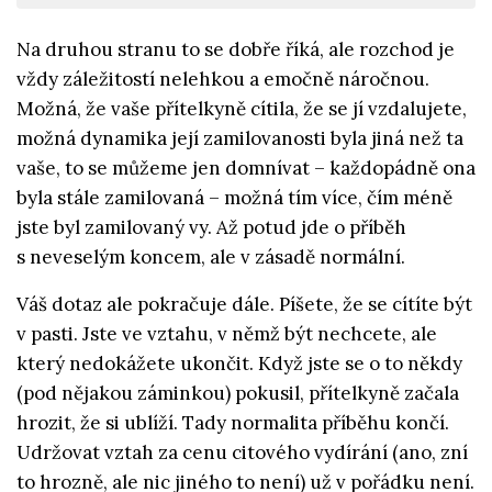
Na druhou stranu to se dobře říká, ale rozchod je
vždy záležitostí nelehkou a emočně náročnou.
Možná, že vaše přítelkyně cítila, že se jí vzdalujete,
možná dynamika její zamilovanosti byla jiná než ta
vaše, to se můžeme jen domnívat – každopádně ona
byla stále zamilovaná – možná tím více, čím méně
jste byl zamilovaný vy. Až potud jde o příběh
s neveselým koncem, ale v zásadě normální.
Váš dotaz ale pokračuje dále. Píšete, že se cítíte být
v pasti. Jste ve vztahu, v němž být nechcete, ale
který nedokážete ukončit. Když jste se o to někdy
(pod nějakou záminkou) pokusil, přítelkyně začala
hrozit, že si ublíží. Tady normalita příběhu končí.
Udržovat vztah za cenu citového vydírání (ano, zní
to hrozně, ale nic jiného to není) už v pořádku není.