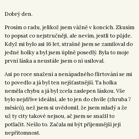
Dobrý den.
Prosím o radu, jelikož jsem vážně v koncích. Zkusím
to popsat co nejstručněji, ale nevím, jestli to půjde.
Když mi bylo asi 16 let, strašně jsem se zamiloval do
jedné holky a byl jsem úplně posedlý. Byla to moje
první láska a neustále jsem o ní usiloval.
Asi po roce snažení a nenápadného flirtování se mi
to povedlo a já byl ten nejšťastnější. Ta holka
neměla chybu a já byl zcela zaslepen láskou. Vše
bylo nejdříve ideální, ale to jen do chvíle (zhruba 7
měsíců), než jsem si uvědomil, že jsem mladý a že
už ty city takové nejsou, ač jsem se snažil to
potlačit. Nešlo to. Začala mi být příjemnější její
nepřítomnost.