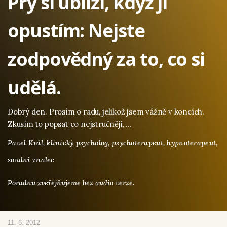
Prý si ublíží, když ji
opustím: Nejste
zodpovědný za to, co si
udělá.
Dobrý den. Prosím o radu, jelikož jsem vážně v koncích.
Zkusím to popsat co nejstručněji, …
Pavel Král,
klinický psycholog, psychoterapeut, hypnoterapeut,
soudní znalec
Poradnu zveřejňujeme bez audio verze.
11. 6. 2012