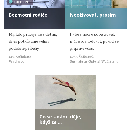
odemčené
Bezmocní rodiče
Neoživovat, prosím
My, kdo pracujeme s dětmi,
I v bezmoci o sobě člověk
dnes potkáváme velmi
může rozhodovat, pokud se
podobné příběhy.
připraví včas.
Jan Kulhánek
Jana Šulistová
Stanislava Gabriel Waldštejn
Psycholog
Co se s námi děje,
když se …