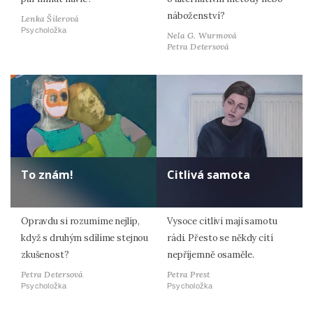
náboženství?
Lenka Šilerová
Psycholožka
Nela G. Wurmová
Petra Detersová
To znám!
Citlivá samota
Opravdu si rozumíme nejlíp,
Vysoce citliví mají samotu
když s druhým sdílíme stejnou
rádi. Přesto se někdy cítí
zkušenost?
nepříjemně osaměle.
Petra Detersová
Petra Prest
Psycholožka
Psycholožka