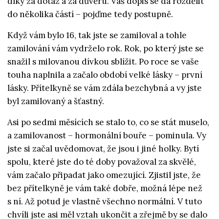
díky za dotaz a za důvěru. Váš dopis se dá rozdělit
do několika částí – pojďme tedy postupně.
Když vám bylo 16, tak jste se zamiloval a tohle
zamilování vám vydrželo rok. Rok, po který jste se
snažil s milovanou dívkou sblížit. Po roce se vaše
touha naplnila a začalo období velké lásky – první
lásky. Přítelkyně se vám zdála bezchybná a vy jste
byl zamilovaný a šťastný.
Asi po sedmi měsících se stalo to, co se stát muselo,
a zamilovanost – hormonální bouře – pominula. Vy
jste si začal uvědomovat, že jsou i jiné holky. Bytí
spolu, které jste do té doby považoval za skvělé,
vám začalo připadat jako omezující. Zjistil jste, že
bez přítelkyně je vám také dobře, možná lépe než
s ní. Až potud je vlastně všechno normální. V tuto
chvíli jste asi měl vztah ukončit a zřejmě by se dalo