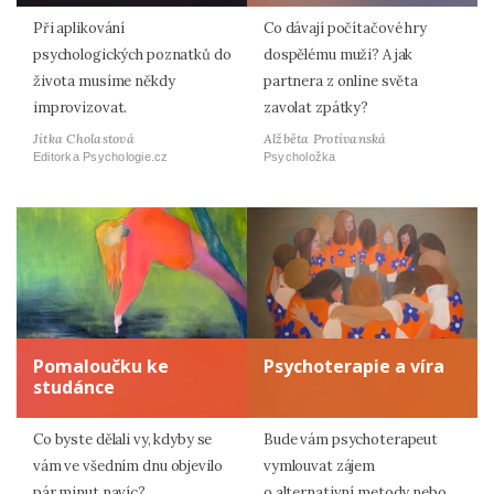
Při aplikování
Co dávají počítačové hry
psychologických poznatků do
dospělému muži? A jak
života musíme někdy
partnera z online světa
improvizovat.
zavolat zpátky?
Jitka Cholastová
Alžběta Protivanská
Editorka Psychologie.cz
Psycholožka
Pomaloučku ke
Psychoterapie a víra
studánce
Co byste dělali vy, kdyby se
Bude vám psychoterapeut
vám ve všedním dnu objevilo
vymlouvat zájem
pár minut navíc?
o alternativní metody nebo