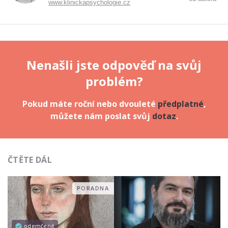
www.klinickapsychologie.cz
Nenašli jste odpověď na svůj
problém?
Pokud máte roční nebo dvouleté
předplatné
,
můžete nám poslat svůj
dotaz
.
ČTĚTE DÁL
PORADNA
odemčené