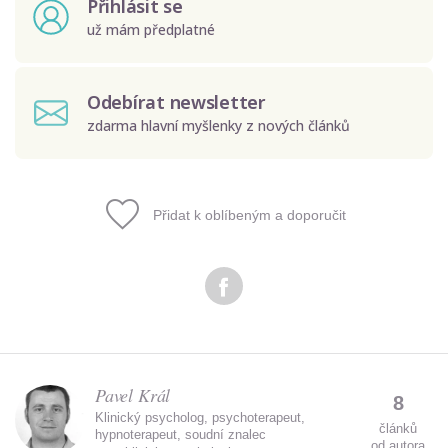
Přihlásit se
už mám předplatné
Odebírat newsletter
zdarma hlavní myšlenky z nových článků
Přidat k oblíbeným a doporučit
Odeslat
Zadáním e-mailu souhlasíte se zpracováním osobních
údajů.
Pavel Král
8
Klinický psycholog, psychoterapeut,
článků
hypnoterapeut, soudní znalec
od autora