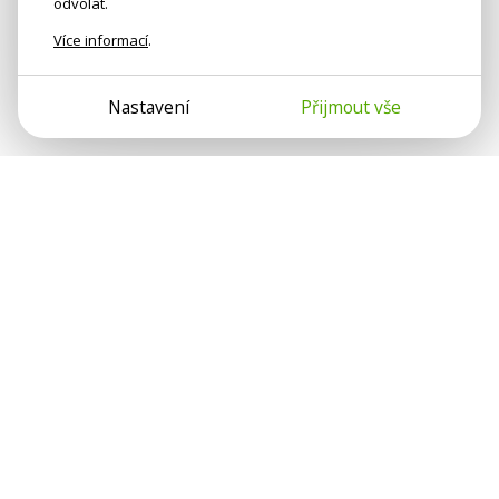
odvolat.
Více informací
.
Nastavení
Přijmout vše
Psychologové a psychoterapeuti na webu Psychologie.cz
sdílí své zkušenosti s lidmi, kterým se nemohou věnovat
osobně. Připojte se k nám, podporujeme se navzájem.
Díky.
Předplatné
Darujte předplatné