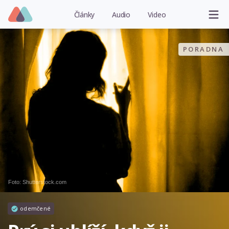
Články
Audio
Video
PORADNA
Foto: Shutterstock.com
odemčené