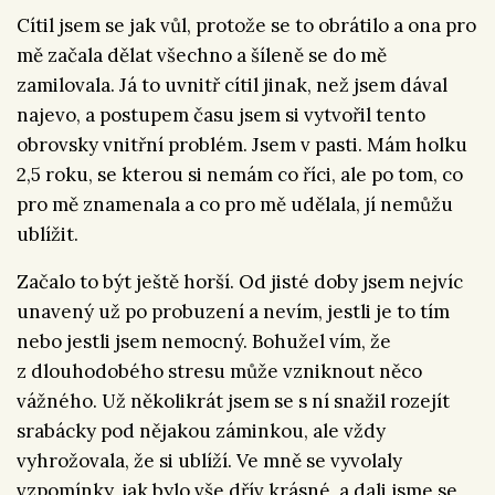
Cítil jsem se jak vůl, protože se to obrátilo a ona pro
mě začala dělat všechno a šíleně se do mě
zamilovala. Já to uvnitř cítil jinak, než jsem dával
najevo, a postupem času jsem si vytvořil tento
obrovsky vnitřní problém. Jsem v pasti. Mám holku
2,5 roku, se kterou si nemám co říci, ale po tom, co
pro mě znamenala a co pro mě udělala, jí nemůžu
ublížit.
Začalo to být ještě horší. Od jisté doby jsem nejvíc
unavený už po probuzení a nevím, jestli je to tím
nebo jestli jsem nemocný. Bohužel vím, že
z dlouhodobého stresu může vzniknout něco
vážného. Už několikrát jsem se s ní snažil rozejít
srabácky pod nějakou záminkou, ale vždy
vyhrožovala, že si ublíží. Ve mně se vyvolaly
vzpomínky, jak bylo vše dřív krásné, a dali jsme se