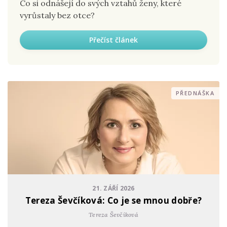
Co si odnášejí do svých vztahů ženy, které
vyrůstaly bez otce?
Přečíst článek
PŘEDNÁŠKA
21. ZÁŘÍ 2026
Tereza Ševčíková: Co je se mnou dobře?
Tereza Ševčíková