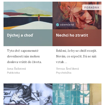
PORADNA
odemčené
Dýchej a choď
Nechci ho ztratit
Tyto dvě zapomenuté
Řekl mi, že by se chtěl rozejít.
dovednosti nás mohou
Nevím, co si počít. Dá se náš
doslova vrátit do života.
vztah …
Jana Šulistová
Tereza Ševčíková
Publicistka
Psycholožka