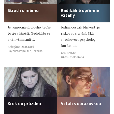
Strach o mámu
Radikálně upřímné
vztahy
Je nemocná už dlouho, teď je
Jediná cesta k blízkosti je
to ale vážnější. Nedokážu se
riskovat zranění, říká
s tím vším smířit.
v rozhovoru psycholog
Jan Benda.
Kristýna Drozdová
Psychoterapeutka, lékařka
Jan Benda
Jitka Cholastová
Krok do prázdna
Vztah s obrazovkou