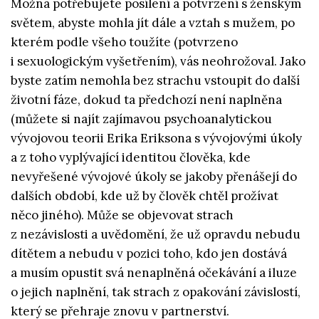
Možná potřebujete posílení a potvrzení s ženským
světem, abyste mohla jít dále a vztah s mužem, po
kterém podle všeho toužíte (potvrzeno
i sexuologickým vyšetřením), vás neohrožoval. Jako
byste zatím nemohla bez strachu vstoupit do další
životní fáze, dokud ta předchozí není naplněna
(můžete si najít zajímavou psychoanalytickou
vývojovou teorii Erika Eriksona s vývojovými úkoly
a z toho vyplývající identitou člověka, kde
nevyřešené vývojové úkoly se jakoby přenášejí do
dalších období, kde už by člověk chtěl prožívat
něco jiného). Může se objevovat strach
z nezávislosti a uvědomění, že už opravdu nebudu
dítětem a nebudu v pozici toho, kdo jen dostává
a musím opustit svá nenaplněná očekávání a iluze
o jejich naplnění, tak strach z opakování závislostí,
který se přehraje znovu v partnerství.