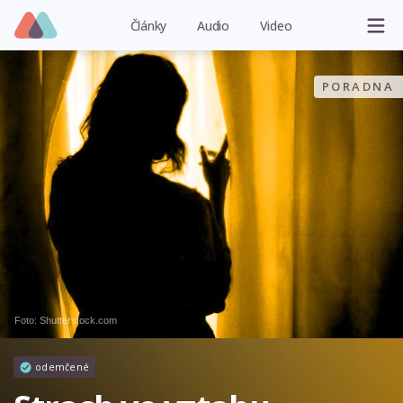
Články
Audio
Video
PORADNA
Foto: Shutterstock.com
odemčené