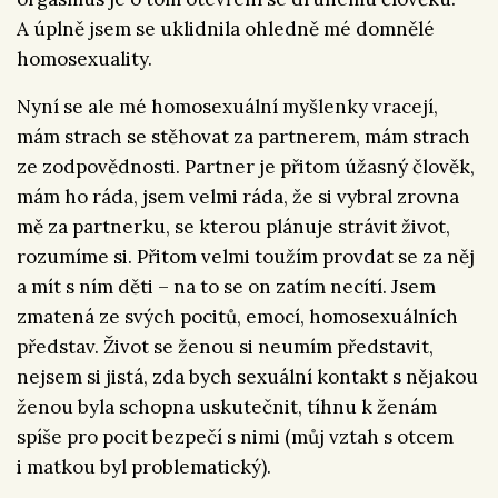
A úplně jsem se uklidnila ohledně mé domnělé
homosexuality.
Nyní se ale mé homosexuální myšlenky vracejí,
mám strach se stěhovat za partnerem, mám strach
ze zodpovědnosti. Partner je přitom úžasný člověk,
mám ho ráda, jsem velmi ráda, že si vybral zrovna
mě za partnerku, se kterou plánuje strávit život,
rozumíme si. Přitom velmi toužím provdat se za něj
a mít s ním děti – na to se on zatím necítí. Jsem
zmatená ze svých pocitů, emocí, homosexuálních
představ. Život se ženou si neumím představit,
nejsem si jistá, zda bych sexuální kontakt s nějakou
ženou byla schopna uskutečnit, tíhnu k ženám
spíše pro pocit bezpečí s nimi (můj vztah s otcem
i matkou byl problematický).