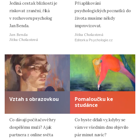
Jediná cesta k blízkosti je
Při aplikování
riskovat zranění, říká
psychologických poznatků do
v rozhovoru psycholog
života musíme někdy
Jan Benda.
improvizovat.
Jan Benda
Jitka Cholastová
Jitka Cholastová
Editorka Psychologie.cz
Vztah s obrazovkou
Pomaloučku ke
studánce
Co dávají počítačové hry
Co byste dělali vy, kdyby se
dospělému muži? A jak
vám ve všedním dnu objevilo
partnera z online světa
pár minut navíc?