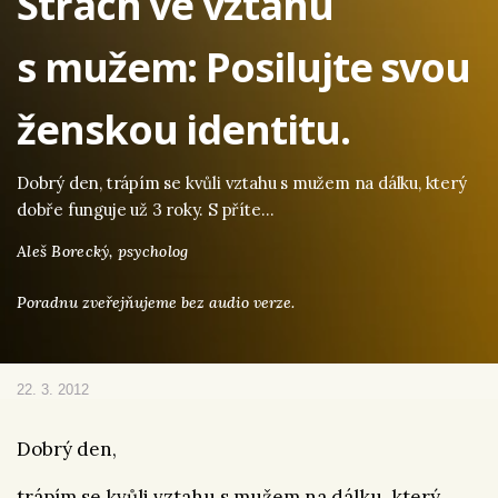
Strach ve vztahu
s mužem: Posilujte svou
ženskou identitu.
Dobrý den, trápím se kvůli vztahu s mužem na dálku, který
dobře funguje už 3 roky. S příte…
Aleš Borecký,
psycholog
Poradnu zveřejňujeme bez audio verze.
22. 3. 2012
Dobrý den,
trápím se kvůli vztahu s mužem na dálku, který