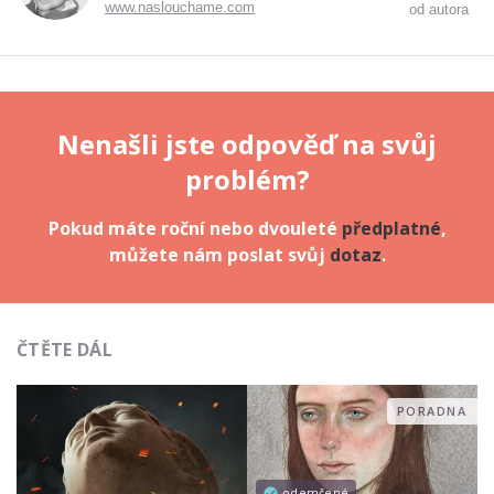
www.naslouchame.com
od autora
Nenašli jste odpověď na svůj
problém?
Pokud máte roční nebo dvouleté
předplatné
,
můžete nám poslat svůj
dotaz
.
ČTĚTE DÁL
PORADNA
odemčené