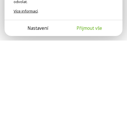
odvolat.
Více informací
.
Nastavení
Přijmout vše
Psychologové a psychoterapeuti na webu Psychologie.cz
sdílí své zkušenosti s lidmi, kterým se nemohou věnovat
osobně. Připojte se k nám, podporujeme se navzájem.
Díky.
Předplatné
Darujte předplatné