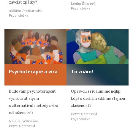
zavolat zpátky?
Lenka Šilerová
Psycholožka
Alžběta Protivanská
Psycholožka
Psychoterapie a víra
To znám!
Bude vám psychoterapeut
Opravdu si rozumíme nejlíp,
vymlouvat zájem
když s druhým sdílíme stejnou
o alternativní metody nebo
zkušenost?
náboženství?
Petra Detersová
Psycholožka
Nela G. Wurmová
Petra Detersová