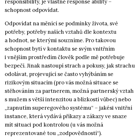
responsibility, je vlastně response ability –
schopnost odpovídat.
Odpovídat na měnící se podmínky života, své
potřeby, potřeby naších vztahů dle kontextu
a hodnot, se kterými souzníme. Pro takovou
schopnost bytí v kontaktu se svým vnitřním
i vnějším prostředím člověk podle mě potřebuje
bezpečí. Jinak nastoupí strach a pokusy, jak strachu
odolávat, projevující se často vyhýbáním se
rizikovým situacím (pro vás možná situace se
stěhováním za partnerem, možná partnerský vztah
s mužem s větší intenzitou a blízkostí vůbec) nebo
„zapnutím superegového systému“ – jakési vnitřní
instance, která vydává příkazy a zákazy ve snaze
mít situaci pod kontrolou (u vás možná
reprezentované tou „zodpovědností“).