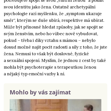
potřebujete spojit se svou „vnitřní ženou“ a posílit
svou identitu jako žena. Ostatně archetypální
psychologie razí myšlenku, že „symptom ukazuje
směr“, kterým se duše ubírá, respektive má ubírat.
Může být přínosné hledat způsoby, jak se spojit se
svým ženstvím, nebo ho vůbec nově vybudovat,
pokud – třeba i díky vztahu s mámou – nebylo
dosud možné najít pocit radosti a síly z toho, že jste
žena. Nemusí to však být doslovné, fyzické
a sexuální spojení. Myslím, že jednou z cest by také
mohla být psychoterapie s terapeutkou ženou
a nějaký typ emoční vazby k ní.
Mohlo by vás zajímat