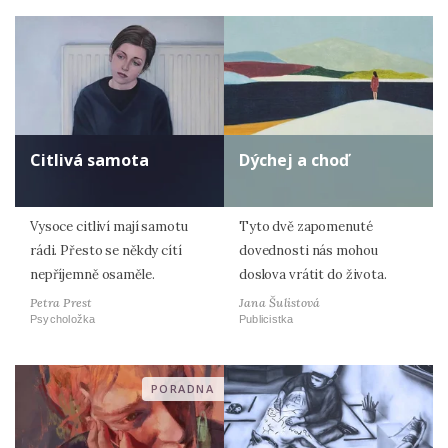
Citlivá samota
Dýchej a choď
Vysoce citliví mají samotu
Tyto dvě zapomenuté
rádi. Přesto se někdy cítí
dovednosti nás mohou
nepříjemně osaměle.
doslova vrátit do života.
Petra Prest
Jana Šulistová
Psycholožka
Publicistka
PORADNA