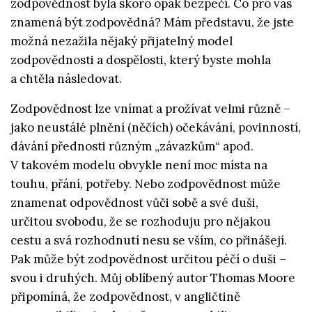
zodpovědnost byla skoro opak bezpečí. Co pro vás
znamená být zodpovědná? Mám představu, že jste
možná nezažila nějaký přijatelný model
zodpovědnosti a dospělosti, který byste mohla
a chtěla následovat.
Zodpovědnost lze vnímat a prožívat velmi různě –
jako neustálé plnění (něčích) očekávání, povinností,
dávání přednosti různým „závazkům“ apod.
V takovém modelu obvykle není moc místa na
touhu, přání, potřeby. Nebo zodpovědnost může
znamenat odpovědnost vůči sobě a své duši,
určitou svobodu, že se rozhoduju pro nějakou
cestu a svá rozhodnutí nesu se vším, co přinášejí.
Pak může být zodpovědnost určitou péčí o duši –
svou i druhých. Můj oblíbený autor Thomas Moore
připomíná, že zodpovědnost, v angličtině