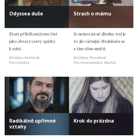
Odyssea duše
Strach o mámu
Starý příběh můžeme číst
Je nemocná už dlouho, teď je
jako obrazy cesty zpátky
to ale vážnější. Nedokážu se
k sobě.
s tím vším smířit.
Kristina Sarisová
Kristýna Drozdová
Psycholožka
Psychoterapeutka, lékařka
Radikálně upřímné
Krok do prázdna
vztahy