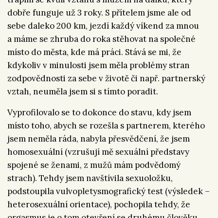
dobře funguje už 3 roky. S přítelem jsme ale od
sebe daleko 200 km, jezdí každý víkend za mnou
a máme se zhruba do roka stěhovat na společné
místo do města, kde má práci. Stává se mi, že
kdykoliv v minulosti jsem měla problémy stran
zodpovědnosti za sebe v životě či např. partnerský
vztah, neuměla jsem si s tímto poradit.
Vyprofilovalo se to dokonce do stavu, kdy jsem
místo toho, abych se rozešla s partnerem, kterého
jsem neměla ráda, nabyla přesvědčení, že jsem
homosexuální (vzrušují mě sexuální představy
spojené se ženami, z mužů mám podvědomý
strach). Tehdy jsem navštívila sexuoložku,
podstoupila vulvopletysmografický test (výsledek –
heterosexuální orientace), pochopila tehdy, že
orgasmus je o tom otevření se druhému člověku.