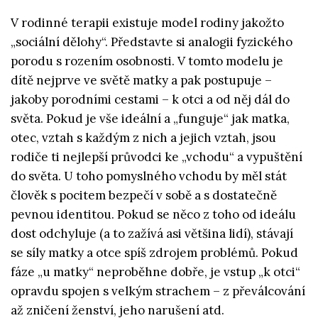
V rodinné terapii existuje model rodiny jakožto
„sociální dělohy“. Představte si analogii fyzického
porodu s rozením osobnosti. V tomto modelu je
dítě nejprve ve světě matky a pak postupuje –
jakoby porodními cestami – k otci a od něj dál do
světa. Pokud je vše ideální a „funguje“ jak matka,
otec, vztah s každým z nich a jejich vztah, jsou
rodiče ti nejlepší průvodci ke „vchodu“ a vypuštění
do světa. U toho pomyslného vchodu by měl stát
člověk s pocitem bezpečí v sobě a s dostatečně
pevnou identitou. Pokud se něco z toho od ideálu
dost odchyluje (a to zažívá asi většina lidí), stávají
se síly matky a otce spíš zdrojem problémů. Pokud
fáze „u matky“ neproběhne dobře, je vstup „k otci“
opravdu spojen s velkým strachem – z převálcování
až zničení ženství, jeho narušení atd.