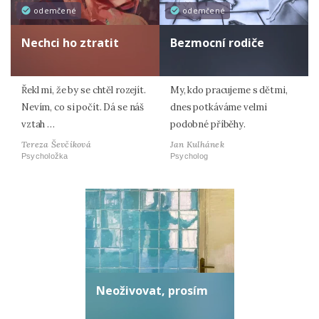
odemčené
odemčené
Nechci ho ztratit
Bezmocní rodiče
Řekl mi, že by se chtěl rozejít.
My, kdo pracujeme s dětmi,
Nevím, co si počít. Dá se náš
dnes potkáváme velmi
vztah …
podobné příběhy.
Tereza Ševčíková
Jan Kulhánek
Psycholožka
Psycholog
Neoživovat, prosím