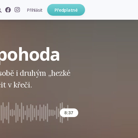
Přihlásit
Předplatné
 pohoda
sobě i druhým „hezké
t v křeči.
8:37