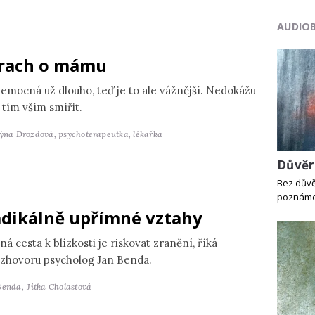
AUDIO
rach o mámu
nemocná už dlouho, teď je to ale vážnější. Nedokážu
 tím vším smířit.
týna Drozdová,
psychoterapeutka, lékařka
Důvěr
Bez důvě
poznáme,
dikálně upřímné vztahy
ná cesta k blízkosti je riskovat zranění, říká
ozhovoru psycholog Jan Benda.
Benda,
Jitka Cholastová