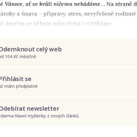
é Vánoce
,
ať se kvůli ničemu nehádáme
… Na straně 
ároky a únava – přípravy, stres, nevyřešené rodinné 
mi, kterým se během roku třeba i vyhýbáme.
Odemknout celý web
od 104 Kč měsíčně
Přihlásit se
už mám předplatné
Odebírat newsletter
zdarma hlavní myšlenky z nových článků
Odeslat