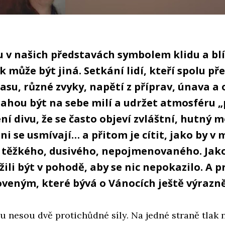
 v našich představách symbolem klidu a blí
k může být jiná. Setkání lidí, kteří spolu pře
su, různé zvyky, napětí z příprav, únava a 
snahou být na sebe milí a udržet atmosféru 
ní divu, že se často objeví zvláštní, hutný 
hni se usmívají… a přitom je cítit, jako by v 
o těžkého, dusivého, nepojmenovaného. Jak
žili být v pohodě, aby se nic nepokazilo. A p
veným, které bývá o Vánocích ještě výrazně
u nesou dvě protichůdné síly. Na jedné straně tlak 