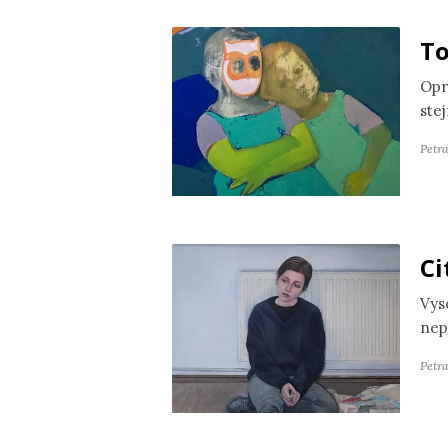
To
Opr
ste
Petr
Ci
Vyso
nep
Petra