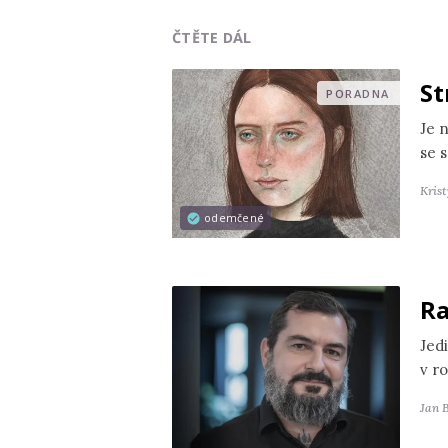
ČTĚTE DÁL
St
PORADNA
Je 
se s
Kris
odemčené
Ra
Jedi
v r
Jan 