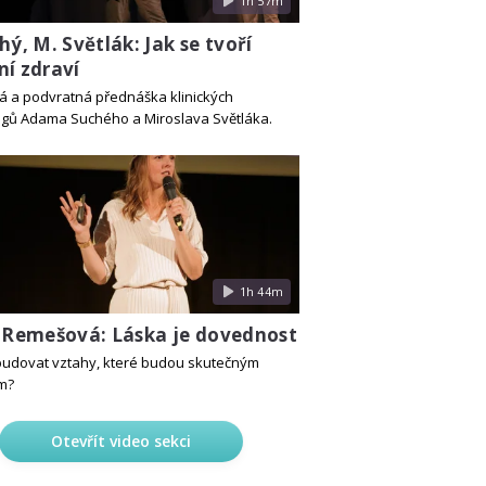
1h 57m
hý, M. Světlák: Jak se tvoří
ní zdraví
á a podvratná přednáška klinických
gů Adama Suchého a Miroslava Světláka.
1h 44m
a Remešová: Láska je dovednost
ybudovat vztahy, které budou skutečným
m?
Otevřít video sekci