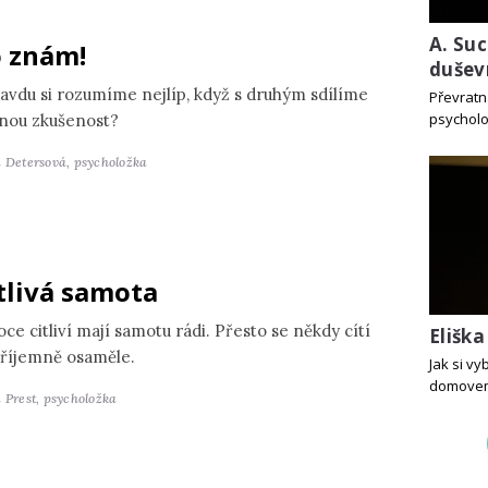
A. Suc
 znám!
dušev
avdu si rozumíme nejlíp, když s druhým sdílíme
Převratn
psycholo
jnou zkušenost?
a Detersová,
psycholožka
tlivá samota
ce citliví mají samotu rádi. Přesto se někdy cítí
Elišk
říjemně osaměle.
Jak si v
domove
 Prest,
psycholožka