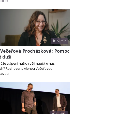
IDEO
56 min
 Večeřová Procházková: Pomoc
é duši
ůže trápení našich dětí naučit o nás
ch? Rozhovor s Alenou Večeřovou
kovou.