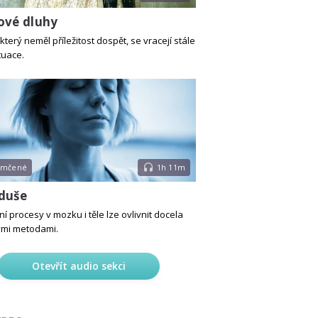
ové dluhy
který neměl příležitost dospět, se vracejí stále
tuace.
emčené
1h 11m
duše
 procesy v mozku i těle lze ovlivnit docela
ými metodami.
Otevřít audio sekci