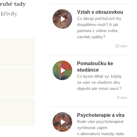
druhé tady
Vztah s obrazovkou
křivdy,
Co dávají počítačové hry
dospělému muži? A jak
partnera z online světa
zavolat zpátky?
10 min
Pomaloučku ke
studánce
Co byste dělali vy, kdyby
se vám ve všedním dnu
objevilo pár minut navíc?
8 min
Psychoterapie a víra
Bude vám psychoterapeut
vymlouvat zájem
o alternativní metody nebo