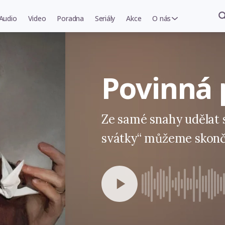
Audio
Video
Poradna
Seriály
Akce
O nás
Povinná
Ze samé snahy udělat 
svátky“ můžeme skonči