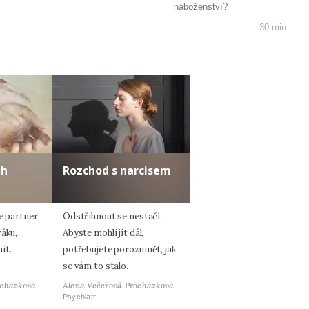
náboženství?
30 min
ah
Rozchod s narcisem
e partner
Odstřihnout se nestačí.
váku,
Abyste mohli jít dál,
it.
potřebujete porozumět, jak
se vám to stalo.
ocházková
Alena Večeřová Procházková
Psychiatr