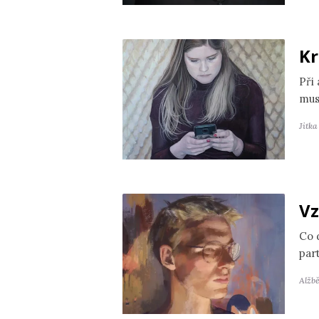
Kr
Při
mus
Jitk
Vz
Co 
par
Alžb