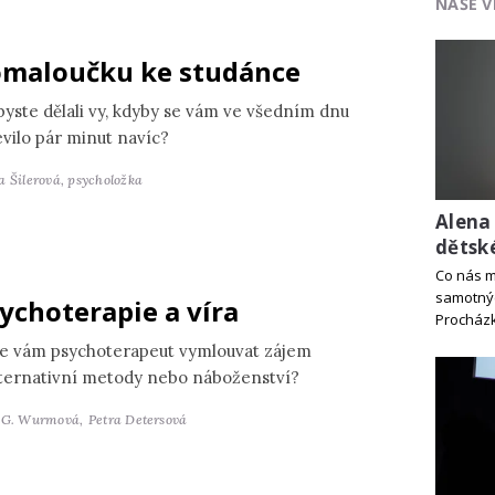
NAŠE V
maloučku ke studánce
byste dělali vy, kdyby se vám ve všedním dnu
evilo pár minut navíc?
a Šilerová,
psycholožka
Alena
dětsk
Co nás m
samotný
ychoterapie a víra
Procház
e vám psychoterapeut vymlouvat zájem
lternativní metody nebo náboženství?
 G. Wurmová,
Petra Detersová