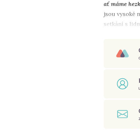
ať máme hezk
jsou vysoké n
setkání s lid