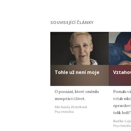
SOUVISEJÍCÍ ČLÁNKY
Tohle už není moje
Vztahov
O poznání, které změnilo
Pomalu vá
mou práci i život.
vztah nik
opravdový
Michaela Peterková
Psycholožka
tolik bolí?
Radka Loj
Psycholožk