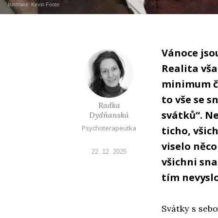
Ilustrace:
Kevin Foote
Vánoce jsou
Realita vša
minimum ča
to vše se 
Radka
svátků“. Ne
Dydňanská
Psychoterapeutka
ticho, všic
viselo něc
22. 12. 2025
všichni sna
tím nevyslo
Svátky s sebo