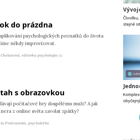
Vývoj
Člověku, 
ok do prázdna
stejné si
 aplikování psychologických poznatků do života
íme někdy improvizovat.
a Cholastová,
editorka psychologie.cz
od
Jedno
tah s obrazovkou
Komplexní
obyčejn
dávají počítačové hry dospělému muži? A jak
tnera z online světa zavolat zpátky?
ěta Protivanská,
psycholožka