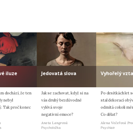
Zadáním e-mailu souhlasíte se zpracováním osobních údajů.
é iluze
Jedovatá slova
Vyhořelý vzt
m dochází, že ten
Jak se zachovat, když si na
Po desítkách let s
dy nebyl
vás druhý bezdůvodně
stal dekorací obý
. Tak proč konec
vylévá svoje
odmítá cokoli měn
negativní emoce?
Co dělat?
a
Aneta Langrová
Alena Večeřová Pr
a
Psycholožka
Psychiatr