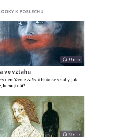
BOOKY K POSLECHU
55 min
a ve vztahu
ry nemůžeme zažívat hluboké vztahy. Jak
 komu ji dát?
43 min