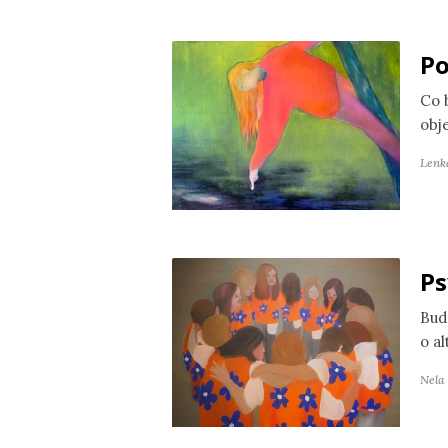
Po
Co 
obj
Lenk
Ps
Bud
o a
Nela