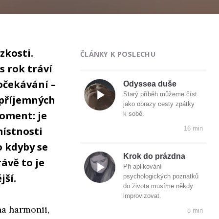
zkosti.
ČLÁNKY K POSLECHU
s rok tráví
očekávání –
Odyssea duše
Starý příběh můžeme číst
„příjemných
jako obrazy cesty zpátky
moment: je
k sobě.
místnosti
16 min
o kdyby se
Krok do prázdna
rávě to je
Při aplikování
jší.
psychologických poznatků
do života musíme někdy
improvizovat.
na harmonii,
8 min