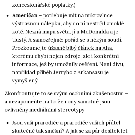
koncesionářské poplatky.)
Američan
– potřebuje mít na mikrovlnce
výstražnou nálepku, aby do ní nestrčil zmoklé
kotě. Nezná mapu světa, jí u McDonalda a je
tlustý. A samozřejmě: pořád se s někým soudí.
Prozkoumejte
úžasně blbý článek na Aha
,
kterému chybí nejen zdroje, ale i konkrétní
informace, jež by umožnily ověření. Není divu,
například
příběh Jerryho z Arkansasu
je
vymyšlený.
Zkonfrontujte to se svými osobními zkušenostmi –
a nezapomeňte na to, že i ony samotné jsou
ovlivněny mediálními stereotypy:
Jsou vaši prarodiče a prarodiče vašich přátel
skutečně tak směšní? A jak se za pár desítek let