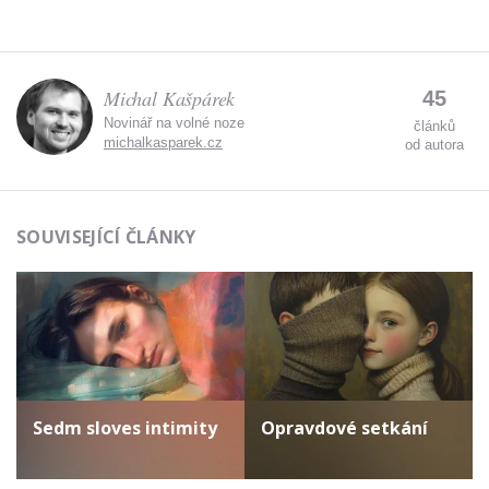
Michal Kašpárek
45
Novinář na volné noze
článků
michalkasparek.cz
od autora
SOUVISEJÍCÍ ČLÁNKY
Sedm sloves intimity
Opravdové setkání