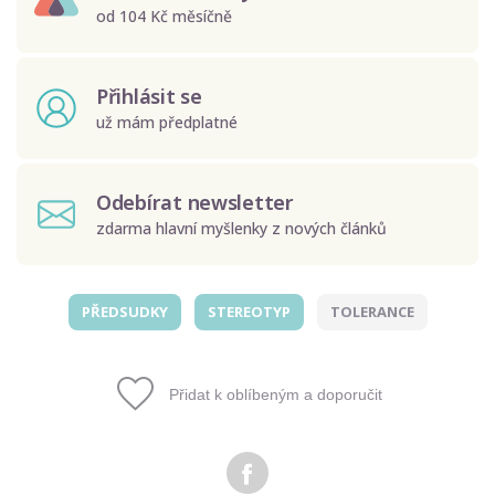
od 104 Kč měsíčně
Přihlásit se
už mám předplatné
Odebírat newsletter
zdarma hlavní myšlenky z nových článků
PŘEDSUDKY
STEREOTYP
TOLERANCE
Odeslat
Zadáním e-mailu souhlasíte se zpracováním osobních
Přidat k oblíbeným a doporučit
údajů.