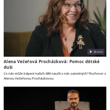
56 min
Alena Večeřová Procházková: Pomoc dětské
duši
Co nás může trápení našich dětí naučit o nás samotných? Rozhovor s
Alenou Večeřovou Procházkovou.