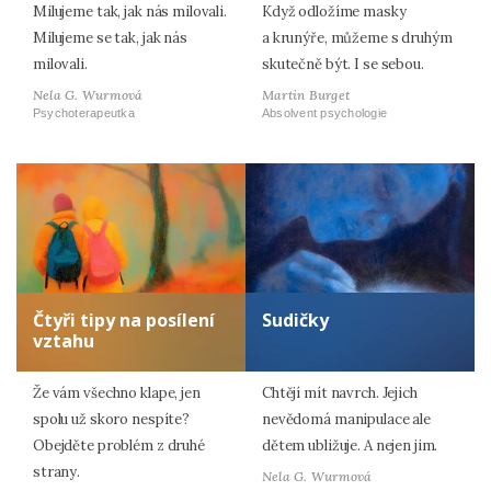
Milujeme tak, jak nás milovali.
Když odložíme masky
Milujeme se tak, jak nás
a krunýře, můžeme s druhým
milovali.
skutečně být. I se sebou.
Nela G. Wurmová
Martin Burget
Psychoterapeutka
Absolvent psychologie
Čtyři tipy na posílení
Sudičky
vztahu
Že vám všechno klape, jen
Chtějí mít navrch. Jejich
spolu už skoro nespíte?
nevědomá manipulace ale
Obejděte problém z druhé
dětem ubližuje. A nejen jim.
strany.
Nela G. Wurmová