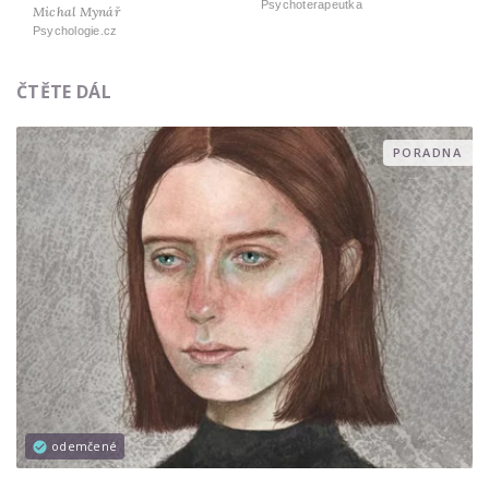
Psychoterapeutka
Michal Mynář
Psychologie.cz
ČTĚTE DÁL
PORADNA
odemčené