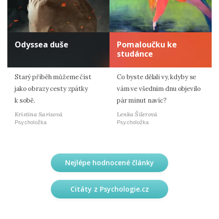
Odyssea duše
Pomaloučku ke
studánce
Starý příběh můžeme číst
Co byste dělali vy, kdyby se
jako obrazy cesty zpátky
vám ve všedním dnu objevilo
k sobě.
pár minut navíc?
Kristina Sarisová
Lenka Šilerová
Psycholožka
Psycholožka
Nejlépe hodnocené články
Citáty z Psychologie.cz