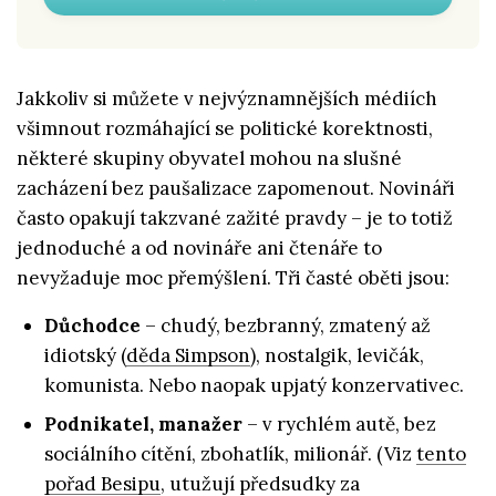
Jakkoliv si můžete v nejvýznamnějších médiích
všimnout rozmáhající se politické korektnosti,
některé skupiny obyvatel mohou na slušné
zacházení bez paušalizace zapomenout. Novináři
často opakují takzvané zažité pravdy – je to totiž
jednoduché a od novináře ani čtenáře to
nevyžaduje moc přemýšlení. Tři časté oběti jsou:
Důchodce
– chudý, bezbranný, zmatený až
idiotský (
děda Simpson
), nostalgik, levičák,
komunista. Nebo naopak upjatý konzervativec.
Podnikatel, manažer
– v rychlém autě, bez
sociálního cítění, zbohatlík, milionář. (Viz
tento
pořad Besipu
, utužují předsudky za