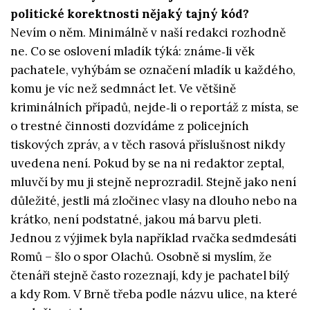
politické korektnosti nějaký tajný kód?
Nevím o něm. Minimálně v naší redakci rozhodně
ne. Co se oslovení mladík týká: známe‑li věk
pachatele, vyhýbám se označení mladík u každého,
komu je víc než sedmnáct let. Ve většině
kriminálních případů, nejde‑li o reportáž z místa, se
o trestné činnosti dozvídáme z policejních
tiskových zpráv, a v těch rasová příslušnost nikdy
uvedena není. Pokud by se na ni redaktor zeptal,
mluvčí by mu ji stejně neprozradil. Stejně jako není
důležité, jestli má zločinec vlasy na dlouho nebo na
krátko, není podstatné, jakou má barvu pleti.
Jednou z výjimek byla například rvačka sedmdesáti
Romů – šlo o spor Olachů. Osobně si myslím, že
čtenáři stejně často rozeznají, kdy je pachatel bílý
a kdy Rom. V Brně třeba podle názvu ulice, na které