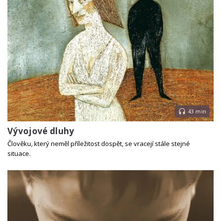
43 min
Vývojové dluhy
Člověku, který neměl příležitost dospět, se vracejí stále stejné
situace.