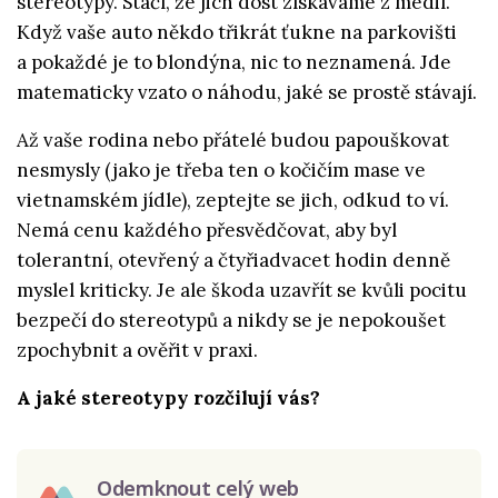
stereotypy. Stačí, že jich dost získáváme z médií.
Když vaše auto někdo třikrát ťukne na parkovišti
a pokaždé je to blondýna, nic to neznamená. Jde
matematicky vzato o náhodu, jaké se prostě stávají.
Až vaše rodina nebo přátelé budou papouškovat
nesmysly (jako je třeba ten o kočičím mase ve
vietnamském jídle), zeptejte se jich, odkud to ví.
Nemá cenu každého přesvědčovat, aby byl
tolerantní, otevřený a čtyřiadvacet hodin denně
myslel kriticky. Je ale škoda uzavřít se kvůli pocitu
bezpečí do stereotypů a nikdy se je nepokoušet
zpochybnit a ověřit v praxi.
A jaké stereotypy rozčilují vás?
Odemknout celý web