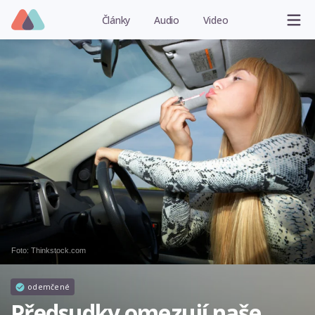
Články
Audio
Video
Foto: Thinkstock.com
odemčené
Předsudky omezují naše