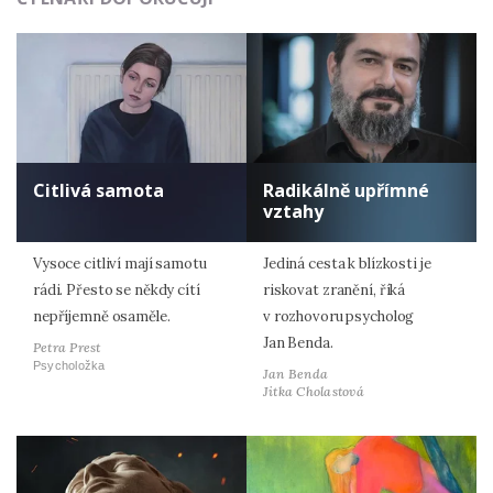
Citlivá samota
Radikálně upřímné
vztahy
Vysoce citliví mají samotu
Jediná cesta k blízkosti je
rádi. Přesto se někdy cítí
riskovat zranění, říká
nepříjemně osaměle.
v rozhovoru psycholog
Jan Benda.
Petra Prest
Psycholožka
Jan Benda
Jitka Cholastová