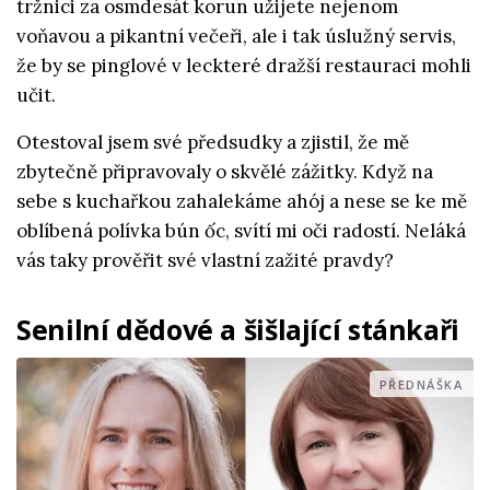
tržnici za osmdesát korun užijete nejenom
voňavou a pikantní večeři, ale i tak úslužný servis,
že by se pinglové v leckteré dražší restauraci mohli
učit.
Otestoval jsem své předsudky a zjistil, že mě
zbytečně připravovaly o skvělé zážitky. Když na
sebe s kuchařkou zahalekáme ahój a nese se ke mě
oblíbená polívka bún ốc, svítí mi oči radostí. Neláká
vás taky prověřit své vlastní zažité pravdy?
Senilní dědové a šišlající stánkaři
PŘEDNÁŠKA