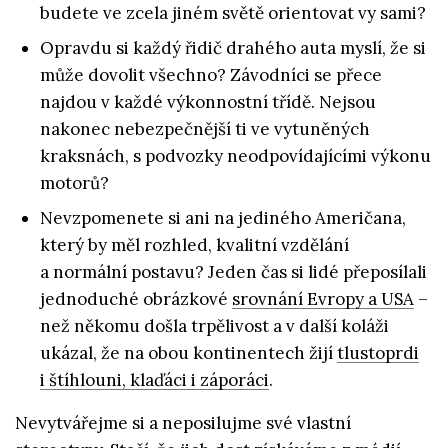
budete ve zcela jiném světě orientovat vy sami?
Opravdu si každý řidič drahého auta myslí, že si
může dovolit všechno? Závodníci se přece
najdou v každé výkonnostní třídě. Nejsou
nakonec nebezpečnější ti ve vytuněných
kraksnách, s podvozky neodpovídajícími výkonu
motorů?
Nevzpomenete si ani na jediného Američana,
který by měl rozhled, kvalitní vzdělání
a normální postavu? Jeden čas si lidé přeposílali
jednoduché obrázkové
srovnání Evropy a USA
–
než někomu došla trpělivost a v další koláži
ukázal, že na obou kontinentech žijí
tlustoprdi
i štíhlouni, klaďáci i záporáci
.
Nevytvářejme si a neposilujme své vlastní