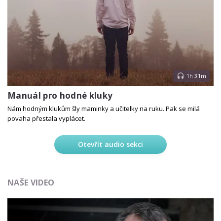
1h 31m
Manuál pro hodné kluky
Nám hodným klukům šly maminky a učitelky na ruku. Pak se milá
povaha přestala vyplácet.
Otevřít audio sekci
NAŠE VIDEO