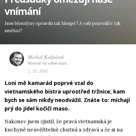
vnímání
Jsou blondýny opravdu tak hloupé? A vaši prarodiče tak
směšní?
Michal Kašpárek
Novinář na volné noze
1. 10. 2010
Loni mě kamarád poprvé vzal do
vietnamského bistra uprostřed tržnice, kam
bych se sám nikdy neodvážil. Znáte to: míchají
prý do jídel kočičí maso.
Nakonec jsem zjistil, že pravá vietnamská je
kuchyně neuvěřitelně chutná a zdravá a že si na