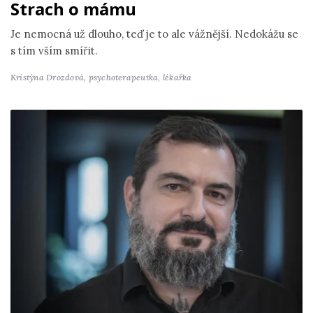
Strach o mámu
Je nemocná už dlouho, teď je to ale vážnější. Nedokážu se
s tím vším smířit.
Kristýna Drozdová,
psychoterapeutka, lékařka