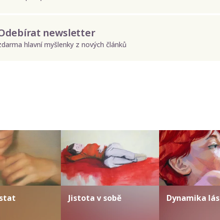
Odebírat newsletter
zdarma hlavní myšlenky z nových článků
Odeslat
Zadáním e-mailu souhlasíte se zpracováním osobních údajů.
stat
Jistota v sobě
Dynamika lás