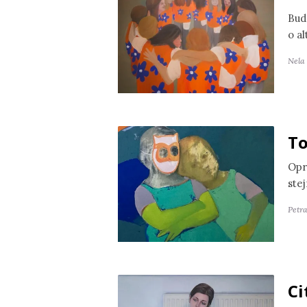
Bud
o a
Nela
To
Opr
ste
Petr
Ci