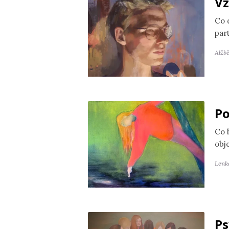
Vz
Co 
par
Alžb
Po
Co 
obj
Lenk
Ps