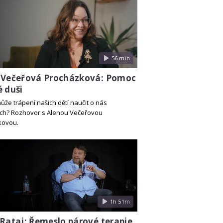
56 min
 Večeřová Procházková: Pomoc
é duši
ůže trápení našich dětí naučit o nás
ch? Rozhovor s Alenou Večeřovou
kovou.
1h 51m
 Rataj: Řemeslo párové terapie