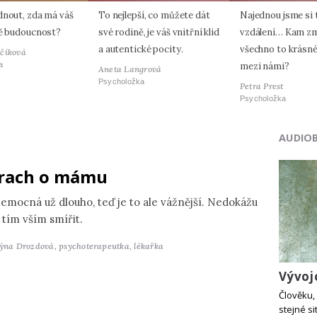
dnout, zda má váš
To nejlepší, co můžete dát
Najednou jsme si 
tě budoucnost?
své rodině, je váš vnitřní klid
vzdálení… Kam zm
a autentické pocity.
všechno to krásn
včíková
a
mezi námi?
Aneta Langrová
Psycholožka
Petra Prest
Psycholožka
AUDIO
rach o mámu
nemocná už dlouho, teď je to ale vážnější. Nedokážu
 tím vším smířit.
týna Drozdová,
psychoterapeutka, lékařka
Vývoj
Člověku, 
stejné si