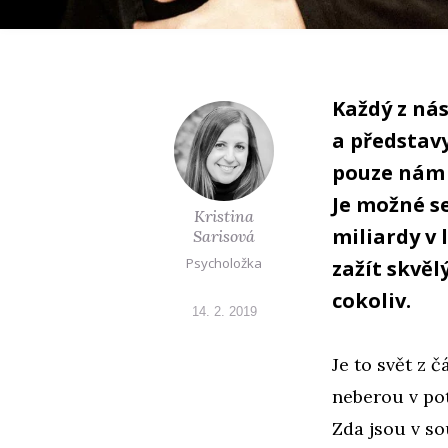
Každý z ná
a představy
pouze nám 
Je možné s
Kristina
miliardy v 
Sarisová
Psycholožka
zažít skvě
cokoliv.
14. 2. 2019
Je to svět z 
neberou v pot
Zda jsou v s