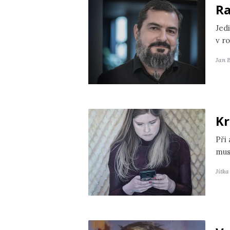
Ra
Jedi
v r
Jan 
Kr
Při
mus
Jitk