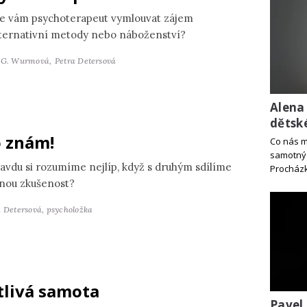
e vám psychoterapeut vymlouvat zájem
lternativní metody nebo náboženství?
 G. Wurmová,
Petra Detersová
Alena
dětsk
 znám!
Co nás m
samotný
avdu si rozumíme nejlíp, když s druhým sdílíme
Procház
jnou zkušenost?
a Detersová,
psycholožka
tlivá samota
Pavel