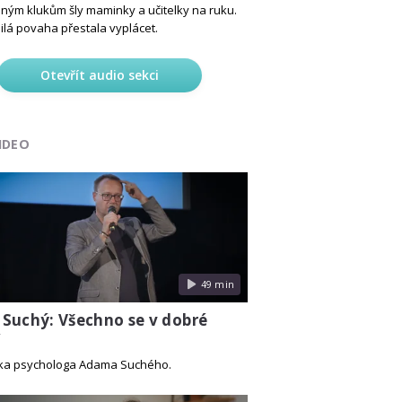
ým klukům šly maminky a učitelky na ruku.
ilá povaha přestala vyplácet.
Otevřít audio sekci
IDEO
49 min
Suchý: Všechno se v dobré
í
ka psychologa Adama Suchého.