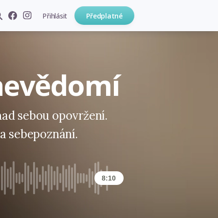
Přihlásit
Předplatné
nevědomí
ad sebou opovržení.
ta sebepoznání.
8:10