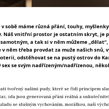
s v sobě máme různá přání, touhy, myšlenky
. Náš vnitřní prostor je ostatním skryt, je 
samotným, a tak si v něm můžeme „dělat“,
e v něm třeba provdat za muže našich snů, 
loterii, odstěhovat se na pustý ostrov do Ka
lý sex se svým nadřízeným/nadřízenou, někoh
části tvořený našimi pudy, které se řídí principem sla
az, zda jsou generovaná přání reálná a uskutečnitel
ouladu se slušným vychováním, morálkou, naší vých