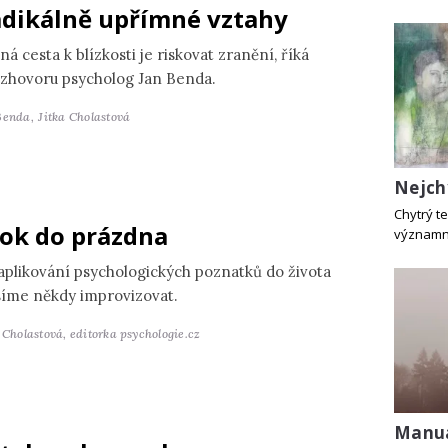
dikálně upřímné vztahy
ná cesta k blízkosti je riskovat zranění, říká
ozhovoru psycholog Jan Benda.
Benda,
Jitka Cholastová
Nejch
Chytrý te
ok do prázdna
významně
 aplikování psychologických poznatků do života
íme někdy improvizovat.
a Cholastová,
editorka psychologie.cz
Manuá