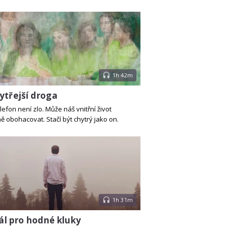
1h 42m
ytřejší droga
lefon není zlo. Může náš vnitřní život
 obohacovat. Stačí být chytrý jako on.
1h 31m
l pro hodné kluky