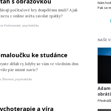
tah s obrazovkou
Nám hodn
Pak se m
dávají počítačové hry dospělému muži? A jak
tnera z online světa zavolat zpátky?
ěta Protivanská,
psycholožka
NAŠE V
maloučku ke studánce
byste dělali vy, kdyby se vám ve všedním dnu
evilo pár minut navíc?
a Šilerová,
psycholožka
Adam 
obrát
Přednáš
ychoterapie a víra