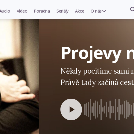
Audio
Video
Poradna
Seriály
Akce
O nás
Projevy 
Někdy pocítíme sami n
Právě tady začíná ces