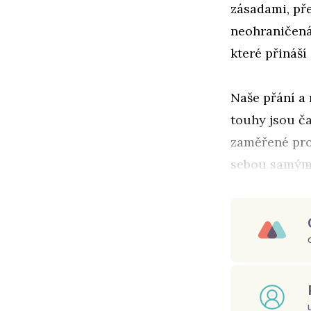
zásadami, pře
neohraničená
které přináší
Naše přání a 
touhy jsou ča
zaměřené pro
sebou samým