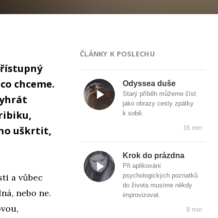
ČLÁNKY K POSLECHU
přístupný
 co chceme.
Odyssea duše
Starý příběh můžeme číst
vyhrát
jako obrazy cesty zpátky
ribiku,
k sobě.
o uškrtit,
16 min
Krok do prázdna
Při aplikování
sti a vůbec
psychologických poznatků
do života musíme někdy
ná, nebo ne.
improvizovat.
ovou,
8 min