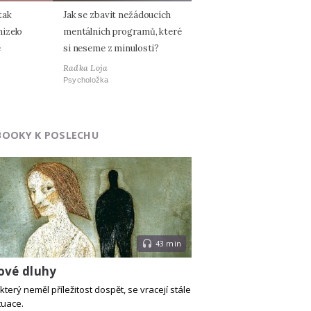
tak
Jak se zbavit nežádoucích
izelo
mentálních programů, které
é
si neseme z minulosti?
Radka Loja
Psycholožka
BOOKY K POSLECHU
43 min
ové dluhy
který neměl příležitost dospět, se vracejí stále
tuace.