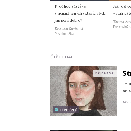
Proč lidé zůstávají
Jak rozho
v nenaplněných vztazích, kde
vztah ješ
jim není dobře?
Tereza Še
Psycholožk
Kristina Sarisová
Psycholožka
ČTĚTE DÁL
St
PORADNA
Je 
se s
Kris
odemčené