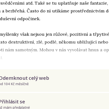
svědčeními atd. Také se tu uplatňuje naše fantazie, 
 a bezbřehá. Často do ní utíkáme prostřednictvím d
 duševní odpočinek.
myšlenky však nejsou jen růžové, pozitivní a třpytivé
sto destruktivní, zlé, podlé, někomu ubližující nebo
ti nám samotným. Mohou v nás vyvolávat hnus a op
i.
Odemknout celý web
od 104 Kč měsíčně
Přihlásit se
už mám předplatné