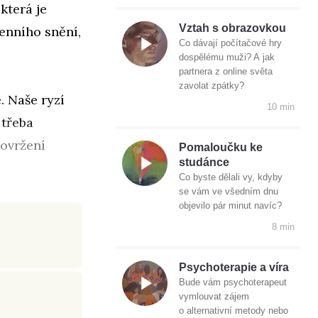
která je
Vztah s obrazovkou
enního snění,
Co dávají počítačové hry
dospělému muži? A jak
partnera z online světa
zavolat zpátky?
. Naše ryzí
10 min
 třeba
ovržení
Pomaloučku ke
studánce
Co byste dělali vy, kdyby
se vám ve všedním dnu
objevilo pár minut navíc?
8 min
Psychoterapie a víra
Bude vám psychoterapeut
vymlouvat zájem
o alternativní metody nebo