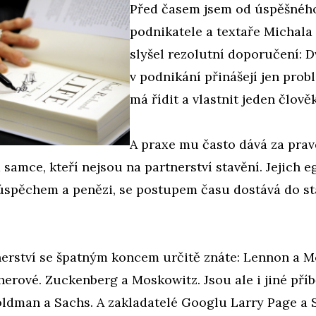
Před časem jsem od úspěšnéh
podnikatele a textaře Michal
slyšel rezolutní doporučení: 
v podnikání přinášejí jen prob
má řídit a vlastnit jeden člověk
A praxe mu často dává za prav
a samce, kteří nejsou na partnerství stavění. Jejich e
spěchem a penězi, se postupem času dostává do stá
nerství se špatným koncem určitě znáte: Lennon a M
herové. Zuckenberg a Moskowitz. Jsou ale i jiné pří
oldman a Sachs. A zakladatelé Googlu Larry Page a 