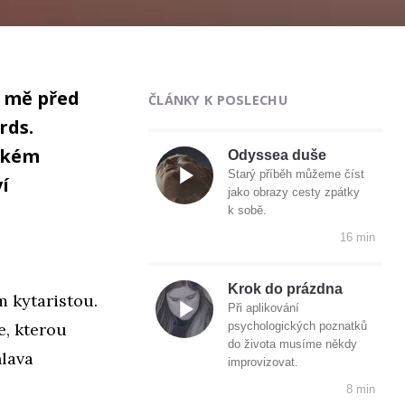
l mě před
ČLÁNKY K POSLECHU
rds.
nském
Odyssea duše
Starý příběh můžeme číst
í
jako obrazy cesty zpátky
l
k sobě.
16 min
Krok do prázdna
m kytaristou.
Při aplikování
e, kterou
psychologických poznatků
do života musíme někdy
hlava
improvizovat.
8 min