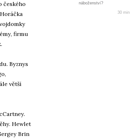
o českého
náboženství?
30 min
a Horáčka
Dvojdomky
lémy, firmu
.
du. Byznys
go,
le větší
cCartney.
běhy. Hewlet
Sergey Brin