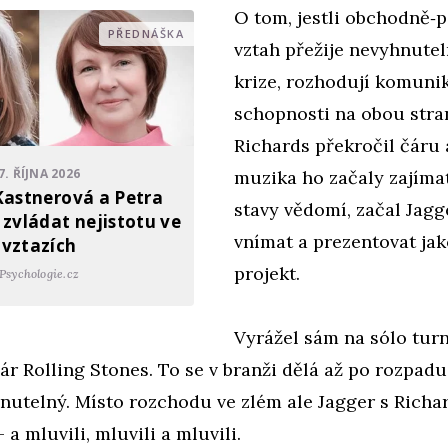
O tom, jestli obchodně‑
PŘEDNÁŠKA
vztah přežije nevyhnutel
krize, rozhodují komuni
schopnosti na obou stra
Richards překročil čáru 
7. ŘÍJNA 2026
muzika ho začaly zajím
Kastnerová a Petra
stavy vědomí, začal Jagg
 zvládat nejistotu ve
vnímat a prezentovat jak
vztazích
projekt.
Psychologie.cz
Vyrážel sám na sólo turn
oár Rolling Stones. To se v branži dělá až po rozpadu
nutelný. Místo rozchodu ve zlém ale Jagger s Richa
 a mluvili, mluvili a mluvili.