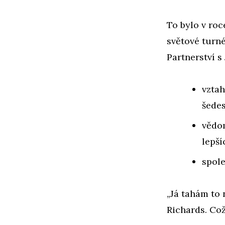
To bylo v roc
světové turné
Partnerství s
vztah
šedes
vědom
lepší
spol
„Já tahám to 
Richards. Což