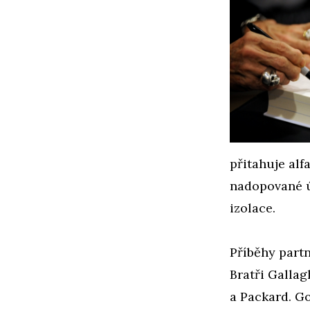
přitahuje alf
nadopované ú
izolace.
Příběhy part
Bratři Gallag
a Packard. G