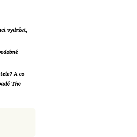
ci vydržet,
 podobné
ítele? A co
ípadě The