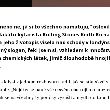
 nebo ne, já si to všechno pamatuju,“ oslovi
akátu kytarista Rolling Stones Keith Richa
 jeho životopis visela nad schody v londý
ný slogan, řekl jsem si, vzhledem k množstv
 chemických látek, jimiž dlouhodobě hnoji
.
s kdysi v jednom rozhovoru radil, jak se stát skvělý
ohle: „Nejdřív se nauč vše o svém nástroji a o muzic
ak se na všechny ty poučky vykašli a mydli do toho 