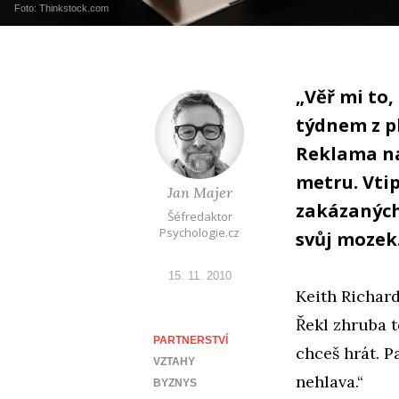
Foto: Thinkstock.com
„Věř mi to,
týdnem z pl
Reklama na
metru. Vtip
Jan Majer
zakázaných
Šéfredaktor
Psychologie.cz
svůj mozek
15. 11. 2010
Keith Richard
Řekl zhruba t
PARTNERSTVÍ
chceš hrát. P
VZTAHY
nehlava.“
BYZNYS