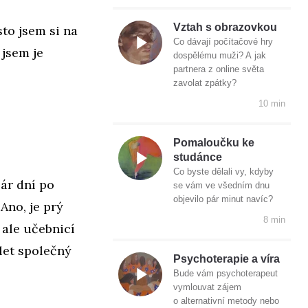
Vztah s obrazovkou
sto jsem si na
Co dávají počítačové hry
 jsem je
dospělému muži? A jak
partnera z online světa
zavolat zpátky?
10 min
Pomaloučku ke
studánce
Co byste dělali vy, kdyby
ár dní po
se vám ve všedním dnu
objevilo pár minut navíc?
Ano, je prý
8 min
 ale učebnicí
let společný
Psychoterapie a víra
Bude vám psychoterapeut
vymlouvat zájem
o alternativní metody nebo