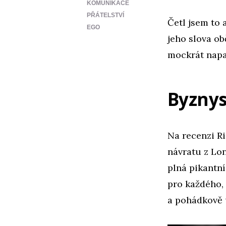
KOMUNIKACE
PŘÁTELSTVÍ
Četl jsem to 
EGO
jeho slova o
mockrát napa
Byznys
Na recenzi Ri
návratu z Lon
plná pikantní
pro každého, 
a pohádkově 