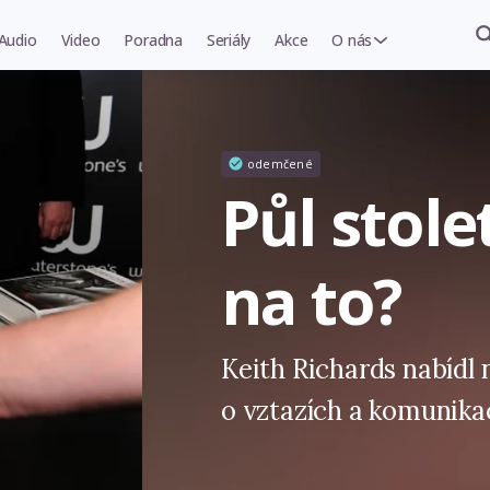
Audio
Video
Poradna
Seriály
Akce
O nás
odemčené
Půl stole
na to?
Keith Richards nabídl 
o vztazích a komunikac