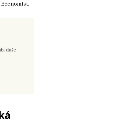
e Economist.
ubi duše
ká