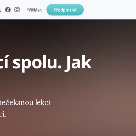
Přihlásit
Předplatné
tí spolu. Jak
nečekanou lekci
i.