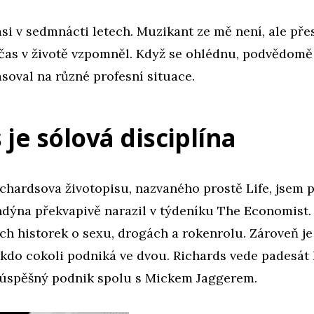
asi v sedmnácti letech. Muzikant ze mě není, ale pře
bčas v životě vzpomněl. Když se ohlédnu, podvědomě
soval na různé profesní situace.
 je sólová disciplína
chardsova životopisu, nazvaného prostě Life, jsem p
dýna překvapivě narazil v týdeníku The Economist. 
ch historek o sexu, drogách a rokenrolu. Zároveň je
kdo cokoli podniká ve dvou. Richards vede padesát 
úspěšný podnik spolu s Mickem Jaggerem.