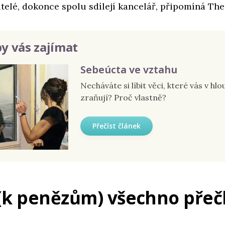
átelé, dokonce spolu sdílejí kancelář, připomíná Th
y vás zajímat
Sebeúcta ve vztahu
Necháváte si líbit věci, které vás v hlo
zraňují? Proč vlastně?
Přečíst článek
(k penězům) všechno přeč