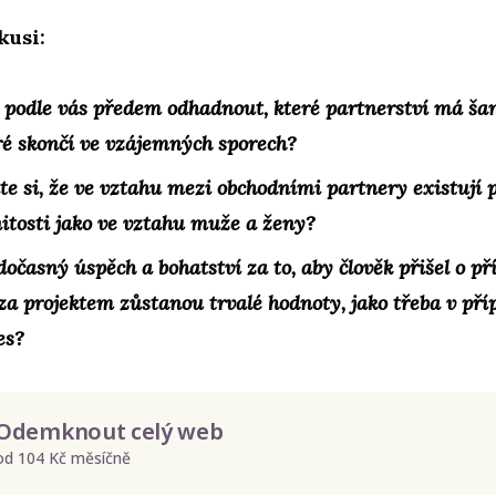
kusi:
 podle vás předem odhadnout, které partnerství má šan
ré skončí ve vzájemných sporech?
te si, že ve vztahu mezi obchodními partnery existují
itosti jako ve vztahu muže a ženy?
 dočasný úspěch a bohatství za to, aby člověk přišel o př
za projektem zůstanou trvalé hodnoty, jako třeba v př
es?
Odemknout celý web
od 104 Kč měsíčně