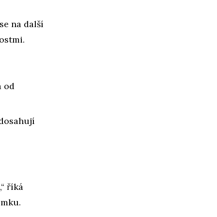
se na další
ostmi.
á od
 dosahují
“ říká
omku.