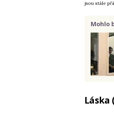
jsou stále př
Mohlo b
Láska 