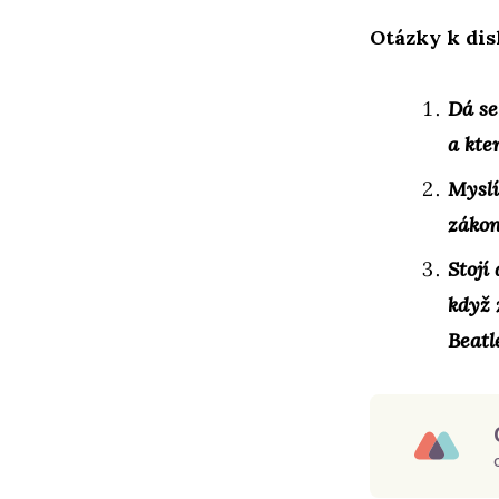
Otázky k dis
Dá se
a kte
Myslí
zákon
Stojí
když 
Beatl