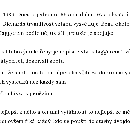
e 1989. Dnes je jednomu 66 a druhému 67 a chystají 
. Richards trvanlivost vztahu vysvětluje třemi okoln
 Jaggerem podle něj ustáli, protože je spojuje:
 s hlubokými kořeny: jeho přátelství s Jaggerem trv
átých let, dospívali spolu
í, že spolu jim to jde lépe: oba vědí, že dohromady
ch výsledků než každý sám
ečná láska k penězům
nejlepší z něho a on umí vytáhnout to nejlepší ze mě,
 si ovšem říká každý, kdo se pouští do stavby dvojd