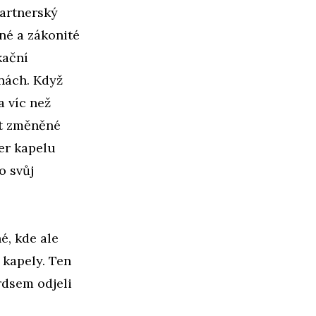
partnerský
né a zákonité
kační
nách. Když
a víc než
at změněné
er kapelu
o svůj
é, kde ale
 kapely. Ten
rdsem odjeli