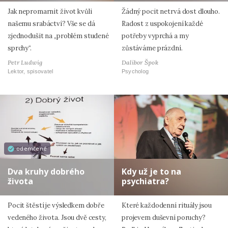
Jak nepromarnit život kvůli
Žádný pocit netrvá dost dlouho.
našemu srabáctví? Vše se dá
Radost z uspokojení každé
zjednodušit na „problém studené
potřeby vyprchá a my
sprchy“.
zůstáváme prázdní.
Petr Ludwig
Dalibor Špok
Lektor, spisovatel
Psycholog
odemčené
Dva kruhy dobrého
Kdy už je to na
života
psychiatra?
Pocit štěstí je výsledkem dobře
Které každodenní rituály jsou
vedeného života. Jsou dvě cesty,
projevem duševní poruchy?