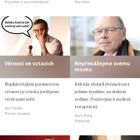
Psychiatr a psychoterapeut
Psychiatr
Věrnost ve vztazích
Nepřekážejme svému
mozku
Nejdůležitějším parametrem
Bůh nás obdařil dvěma konci:
věrnosti je otázka, jestli jsme
jedním myslíme, na druhém
věrní sami sobě.
sedíme. Používejme k myšlení
ten správný.
Jan Vojtko
Párový terapeut
Ivan Pilný
Publicista