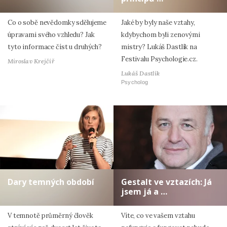
Co o sobě nevědomky sdělujeme
Jaké by byly naše vztahy,
úpravami svého vzhledu? Jak
kdybychom byli zenovými
tyto informace číst u druhých?
mistry? Lukáš Dastlík na
Festivalu Psychologie.cz.
Miroslav Krejčíř
Lukáš Dastlík
Psycholog
Dary temných období
Gestalt ve vztazích: Já
jsem já a …
V temnotě průměrný člověk
Víte, co ve vašem vztahu