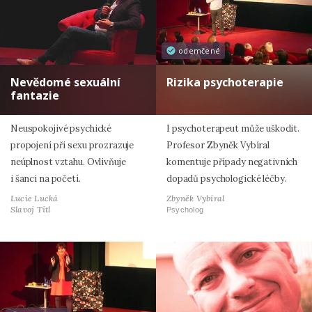
odemčené
Nevědomé sexuální
Rizika psychoterapie
fantazie
Neuspokojivé psychické
I psychoterapeut může uškodit.
propojení při sexu prozrazuje
Profesor Zbyněk Vybíral
neúplnost vztahu. Ovlivňuje
komentuje případy negativních
i šanci na početí.
dopadů psychologické léčby.
Lucie Lucká
Zbyněk Vybíral
Slavoj Titl
Psycholog