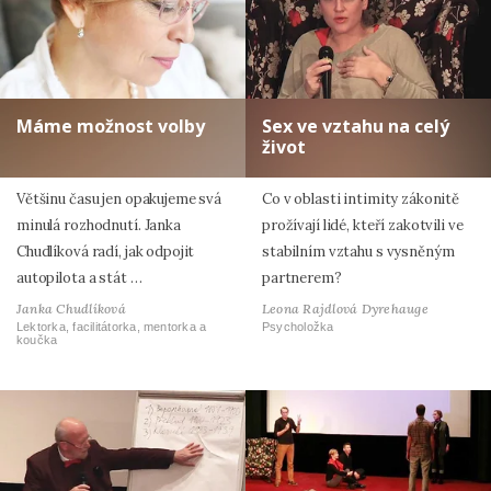
Máme možnost volby
Sex ve vztahu na celý
život
Většinu času jen opakujeme svá
Co v oblasti intimity zákonitě
minulá rozhodnutí. Janka
prožívají lidé, kteří zakotvili ve
Chudlíková radí, jak odpojit
stabilním vztahu s vysněným
autopilota a stát …
partnerem?
Janka Chudlíková
Leona Rajdlová Dyrehauge
Lektorka, facilitátorka, mentorka a
Psycholožka
koučka