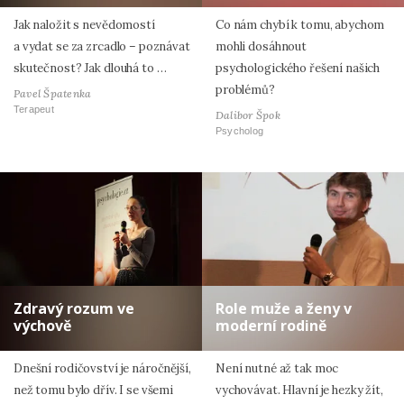
Jak naložit s nevědomostí
Co nám chybí k tomu, abychom
a vydat se za zrcadlo – poznávat
mohli dosáhnout
skutečnost? Jak dlouhá to …
psychologického řešení našich
problémů?
Pavel Špatenka
Terapeut
Dalibor Špok
Psycholog
Zdravý rozum ve
Role muže a ženy v
výchově
moderní rodině
Dnešní rodičovství je náročnější,
Není nutné až tak moc
než tomu bylo dřív. I se všemi
vychovávat. Hlavní je hezky žít,