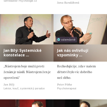
Šéfredaktor Psychologie.cz
Jana Randáková
odemčené
Jan Bílý: Systemické
Jak nás ovlivňují
konstelace …
vzpomínky …
„Nástrojem boje mužů proti
Rozhodující je, zda v našem
ženám je násilí. Nástrojem žen je
dětství bylo víc dobrého
opovržení.“
než zlého.
Jan Bílý
Peter Pöthe
Lektor, kouč, systemický poradce
Psychoterapeut