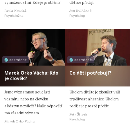
vymoženostmi. Kde je problém?
děti se přidají.
Pavla Koucká
Jan Kulhánek
Psycholožka
Psycholog
odemčené
odemčené
Marek Orko Vácha: Kdo
Co děti potřebují?
je člověk?
Jsme významnou součástí
Úkolem dítěte je zkoušet vaši
vesmíru, nebo na člověku
trpělivost a hranice. Úkolem
a lidstvu nezáleží? Naše odpověď
rodiče je prostě přežít.
má zásadní význam.
Petr Štípek
Psycholog
Marek Orko Vácha