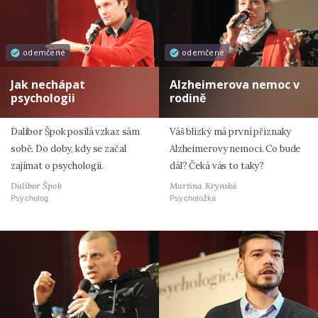
odemčené
odemčené
Jak nechápat
Alzheimerova nemoc v
psychologii
rodině
Dalibor Špok posílá vzkaz sám
Váš blízký má první příznaky
sobě. Do doby, kdy se začal
Alzheimerovy nemoci. Co bude
zajímat o psychologii.
dál? Čeká vás to taky?
Dalibor Špok
Martina Krynská
Psycholog
Psycholožka