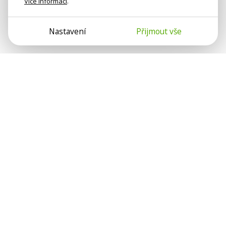
Více informací
.
Nastavení
Přijmout vše
Psychologové a psychoterapeuti na webu Psychologie.cz
sdílí své zkušenosti s lidmi, kterým se nemohou věnovat
osobně. Připojte se k nám, podporujeme se navzájem.
Díky.
Předplatné
Darujte předplatné
Přihlásit