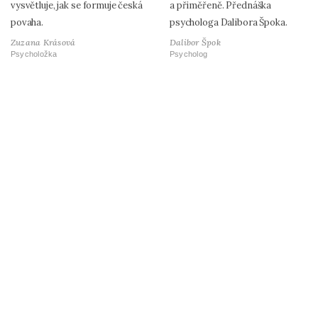
vysvětluje, jak se formuje česká
a přiměřeně. Přednáška
povaha.
psychologa Dalibora Špoka.
Zuzana Krásová
Dalibor Špok
Psycholožka
Psycholog