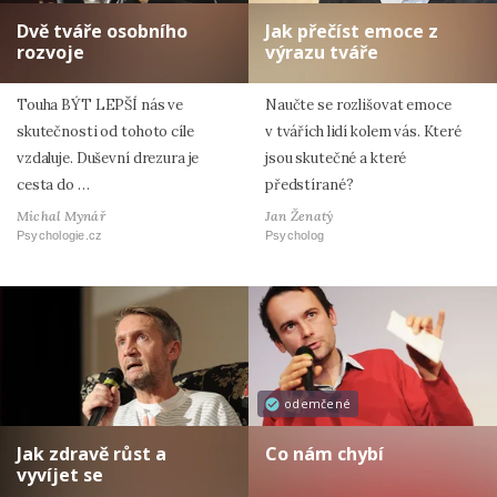
Dvě tváře osobního
Jak přečíst emoce z
rozvoje
výrazu tváře
Touha BÝT LEPŠÍ nás ve
Naučte se rozlišovat emoce
skutečnosti od tohoto cíle
v tvářích lidí kolem vás. Které
vzdaluje. Duševní drezura je
jsou skutečné a které
cesta do …
předstírané?
Michal Mynář
Jan Ženatý
Psychologie.cz
Psycholog
odemčené
Jak zdravě růst a
Co nám chybí
vyvíjet se