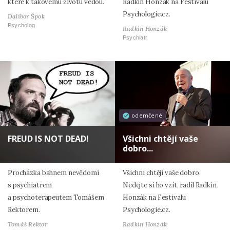
které k takovému životu vedou.
Radkin Honzák na Festivalu
Psychologie.cz.
Dalibor Špok
Psycholog
Radkin Honzák
Psychiatr
odemčené
FREUD IS NOT DEAD!
Všichni chtějí vaše
dobro...
Procházka bahnem nevědomí
Všichni chtějí vaše dobro.
s psychiatrem
Nedejte si ho vzít, radil Radkin
a psychoterapeutem Tomášem
Honzák na Festivalu
Rektorem.
Psychologie.cz.
Tomáš Rektor
Radkin Honzák