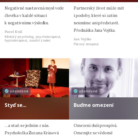
Negativně nastavená mysl vede
Partnerský život může mít
člověka v každé situaci
i podoby, které si zatím
k negativnímu výsledku.
neumíme ani představit.
Přednáška Jana Vojtka.
Pavel Král
Klinický psycholog, psychoterapeut,
Jan Vojtko
hypnoterapeut, soudní znalec
Párový terapeut
odemčené
odemčené
Styď se...
Buďme omezení
…a staň se jedním z nás.
Omezení duši prospívá.
Psycholožka Zuzana Krásová
Omezujte se vědomě