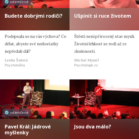
odemčené
Budete dobrými rodiči?
Ušpinit si ruce životem
Podepsala se na vás výchova? Co
Štěstí není přirozený stav mysli.
dělat, abyste své nedostatky
Životní lehkost se rodí až ze
nepředali dál?
zkušeností.
Lenka Šulová
Michal Mynář
Psycholožka
Psychologie.cz
odemčené
Pavel Král: Jádrové
Jsou dva málo?
myšlenky