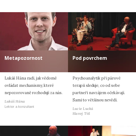
Metapozornost
Pod povrchem
Lukáš Hána radí, jak vědomě
Psychoanalytik při párové
ovládat mechanismy, které
terapii sleduje, co od sebe
nepozorovaně rozhodují za nás.
partneři navzájem očekávají.
Sami to většinou nevědí.
Lukáš Hána
Lektor a konzultant
Lucie Lucká
Slavoj Titl