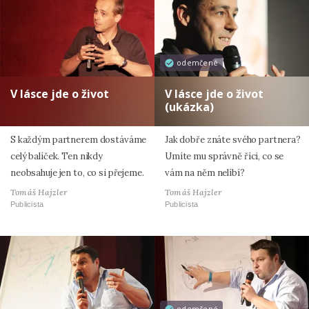
odemčené
V lásce jde o život
V lásce jde o život
(ukázka)
S každým partnerem dostáváme
Jak dobře znáte svého partnera?
celý balíček. Ten nikdy
Umíte mu správně říci, co se
neobsahuje jen to, co si přejeme.
vám na něm nelíbí?
Tomáš Hajzler
Tomáš Hajzler
Publicista
Publicista