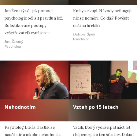
Jan Ženatý učí, jak pomocí
Knihy se kupí. Návody nefungují,
psychologie odlišit pravdu a lež.
nic se nemění. Co dál? Pověsit
Sofistikované postupy
duši na hřebík?
vyšetřovatelů využijete i …
Dalibor Špok
Psycholog
Jan Ženatý
Psycholog
Nehodnotím
Vztah po 15 letech
Psycholog Lukáš Dastlík se
Vztah, který vydržel patnáct let,
naučil nic a nikoho nehodnotit.
chápeme jako ten šťastný. Dokud