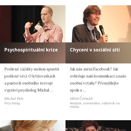
Psychospirituální krize
Chyceni v sociální síti
Podivné zážitky mohou spustit
Jak nás mění Facebook? Jak
podivné věci. O křižovatkách
ovlivňuje naši komunikaci a naše
a pastech osobního rozvoje
osobní vztahy? Přemýšlejte
vypráví psycholog Michal …
spolu s …
Michal Petr
Miloš Čermák
Psycholog
Analytik, komentátor, odborník na
média.