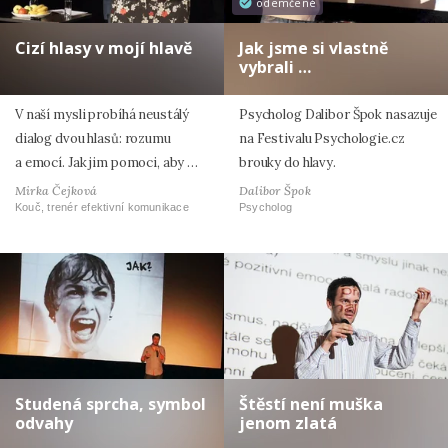
odemčené
Cizí hlasy v mojí hlavě
Jak jsme si vlastně
vybrali …
V naší mysli probíhá neustálý
Psycholog Dalibor Špok nasazuje
dialog dvou hlasů: rozumu
na Festivalu Psychologie.cz
a emocí. Jak jim pomoci, aby …
brouky do hlavy.
Mirka Čejková
Dalibor Špok
Kouč, trenér efektivní komunikace
Psycholog
Studená sprcha, symbol
Štěstí není muška
odvahy
jenom zlatá