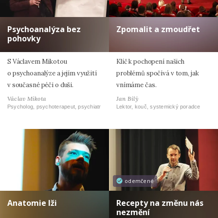
Psychoanalýza bez
Zpomalit a zmoudřet
pohovky
S Václavem Mikotou
Klíč k pochopení našich
o psychoanalýze a jejím využití
problémů spočívá v tom, jak
v současné péči o duši.
vnímáme čas.
Václav Mikota
Jan Bílý
Psycholog, psychoterapeut, psychiatr
Lektor, kouč, systemický poradce
odemčené
Anatomie lži
Recepty na změnu nás
nezmění