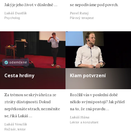
Jaký je jeho život v důsledně …
se nepodíváme pod povrch.
Lukáš Dastlík
Pavel Rataj
Psycholog
Párový terapeut
odemčené
Cesta hrdiny
Klam potvrzení
Za trémou se skrývá hrůza ze
Rozčílil vás v poslední době
ztráty důstojnosti. Dokud
někdo svými postoji? Jak přišel
nepřekonáte strach, nezměníte
na to, že zná pravdu …
se, říká Lukáš …
Lukáš Hána
Lektor a konzultant
Lukáš Venclík
Režisér, lektor