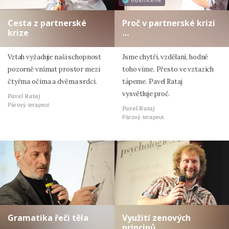
odemčené
Cesta z partnerské
Proč v partnerské krizi
krize
…
Vztah vyžaduje naši schopnost
Jsme chytří, vzdělaní, hodně
pozorně vnímat prostor mezi
toho víme. Přesto ve vztazích
čtyřma očima a dvěma srdci.
tápeme. Pavel Rataj
vysvětluje proč.
Pavel Rataj
Párový terapeut
Pavel Rataj
Párový terapeut
Gramatika řeči těla
Využití zenových
principů …