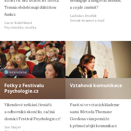
stráví víc než dvacet let života.
nefunguje a fungovat nebude,
Temná období mají důležitou
a co jde změnit?
funkci.
Ladislav Dvořák
Gestalt terapeut a kouč
Lucie Kolaříková
Psycholožka, koučka
odemčené
Fotky z Festivalu
Vztahová komunikace
Psychologie.cz
Víkendové setkání čtenářů
Pasti si ve vztazích klademe
a odborníků skončilo, začíná
sami. Metoda Thomase
domácí Festival Psychologie.cz!
Gordona vám pomůže
k přímočařejší komunikaci.
Jan Majer