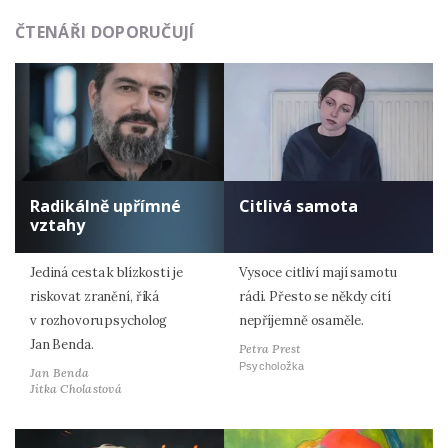
ČTENÁŘI DOPORUČUJÍ
Radikálně upřímné
Citlivá samota
vztahy
Jediná cesta k blízkosti je
Vysoce citliví mají samotu
riskovat zranění, říká
rádi. Přesto se někdy cítí
v rozhovoru psycholog
nepříjemně osaměle.
Jan Benda.
Petra Prest
Psycholožka
Jan Benda
Jitka Cholastová