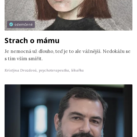
odemčené
Strach o mámu
Je nemocná už dlouho, teď je to ale vážnější. Nedokážu se
s tím vším smířit.
Kristýna Drozdová,
psychoterapeutka, lékařka