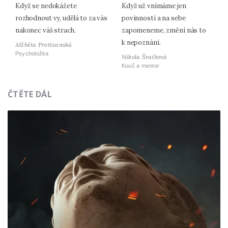
Když se nedokážete
Když už vnímáme jen
rozhodnout vy, udělá to za vás
povinnosti a na sebe
nakonec váš strach.
zapomeneme, změní nás to
k nepoznání.
Alžběta Protivanská
Psycholožka
Nikola Šraibová
Kouč a mentor
ČTĚTE DÁL