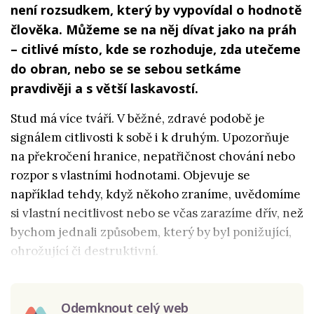
není rozsudkem, který by vypovídal o hodnotě
člověka. Můžeme se na něj dívat jako na práh
– citlivé místo, kde se rozhoduje, zda utečeme
do obran, nebo se se sebou setkáme
pravdivěji a s větší laskavostí.
Stud má více tváří. V běžné, zdravé podobě je
signálem citlivosti k sobě i k druhým. Upozorňuje
na překročení hranice, nepatřičnost chování nebo
rozpor s vlastními hodnotami. Objevuje se
například tehdy, když někoho zraníme, uvědomíme
si vlastní necitlivost nebo se včas zarazíme dřív, než
bychom jednali způsobem, který by byl ponižující,
ohrožující či destruktivní.
Odemknout celý web