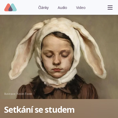
Články
Audio
Video
Ilustrace:
Kevin Foote
Setkání se studem