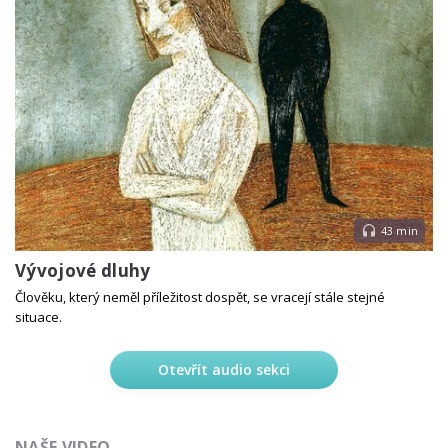
43 min
Vývojové dluhy
Člověku, který neměl příležitost dospět, se vracejí stále stejné
situace.
Otevřít audio sekci
NAŠE VIDEO