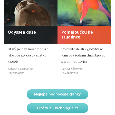
Odyssea duše
Pomaloučku ke
studánce
Starý příběh můžeme číst
Co byste dělali vy, kdyby se
jako obrazy cesty zpátky
vám ve všedním dnu objevilo
k sobě.
pár minut navíc?
Kristina Sarisová
Lenka Šilerová
Psycholožka
Psycholožka
Nejlépe hodnocené články
Citáty z Psychologie.cz