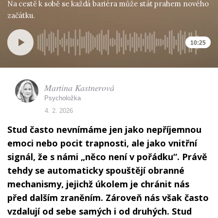
Na cestě k sobě se každá bariéra může stát prahem nového
začátku.
10:25
Martina Kastnerová
Psycholožka
4. 2. 2026
Stud často nevnímáme jen jako nepříjemnou
emoci nebo pocit trapnosti, ale jako vnitřní
signál, že s námi „něco není v pořádku“. Právě
tehdy se automaticky spouštějí obranné
mechanismy, jejichž úkolem je chránit nás
před dalším zraněním. Zároveň nás však často
vzdalují od sebe samých i od druhých. Stud