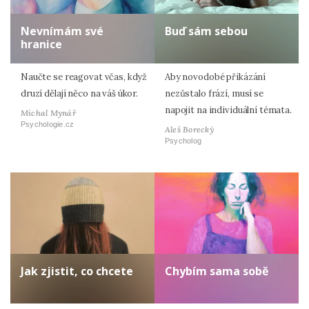
Nevnímám své
Buď sám sebou
hranice
Naučte se reagovat včas, když
Aby novodobé přikázání
druzí dělají něco na váš úkor.
nezůstalo frází, musí se
napojit na individuální témata.
Michal Mynář
Psychologie.cz
Aleš Borecký
Psycholog
Jak zjistit, co chcete
Chybím sama sobě