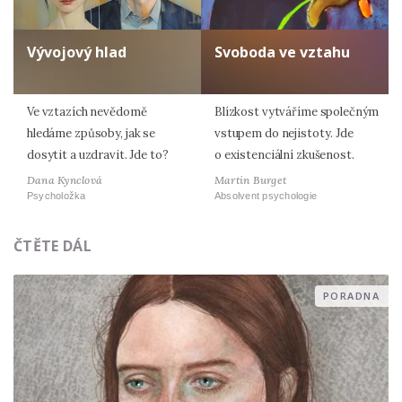
Vývojový hlad
Svoboda ve vztahu
Ve vztazích nevědomě
Blízkost vytváříme společným
hledáme způsoby, jak se
vstupem do nejistoty. Jde
dosytit a uzdravit. Jde to?
o existenciální zkušenost.
Dana Kynclová
Martin Burget
Psycholožka
Absolvent psychologie
ČTĚTE DÁL
PORADNA