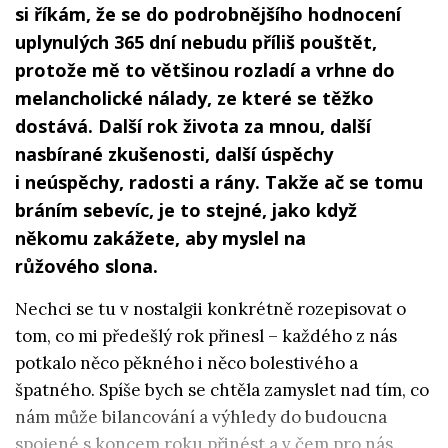
si říkám, že se do podrobnějšího hodnocení
uplynulých 365 dní nebudu příliš pouštět,
protože mě to většinou rozladí a vrhne do
melancholické nálady, ze které se těžko
dostává. Další rok života za mnou, další
nasbírané zkušenosti, další úspěchy
i neúspěchy, radosti a rány. Takže ač se tomu
bráním sebevíc, je to stejné, jako když
někomu zakážete, aby myslel na
růžového slona.
Nechci se tu v nostalgii konkrétně rozepisovat o
tom, co mi předešlý rok přinesl – každého z nás
potkalo něco pěkného i něco bolestivého a
špatného. Spíše bych se chtěla zamyslet nad tím, co
nám může bilancování a výhledy do budoucna
spojené s koncem roku přinést a v čem pro nás