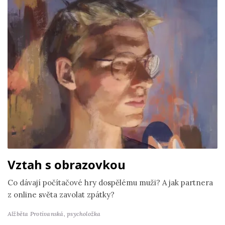
Vztah s obrazovkou
Co dávají počítačové hry dospělému muži? A jak partnera
z online světa zavolat zpátky?
Alžběta Protivanská,
psycholožka