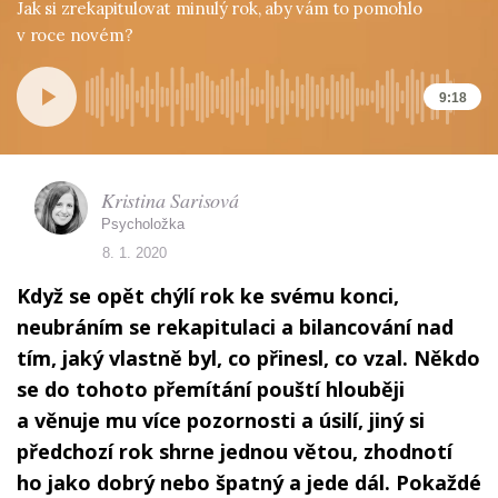
Jak si zrekapitulovat minulý rok, aby vám to pomohlo
v roce novém?
9:18
Kristina Sarisová
Psycholožka
8. 1. 2020
Když se opět chýlí rok ke svému konci,
neubráním se rekapitulaci a bilancování nad
tím, jaký vlastně byl, co přinesl, co vzal. Někdo
se do tohoto přemítání pouští hlouběji
a věnuje mu více pozornosti a úsilí, jiný si
předchozí rok shrne jednou větou, zhodnotí
ho jako dobrý nebo špatný a jede dál. Pokaždé