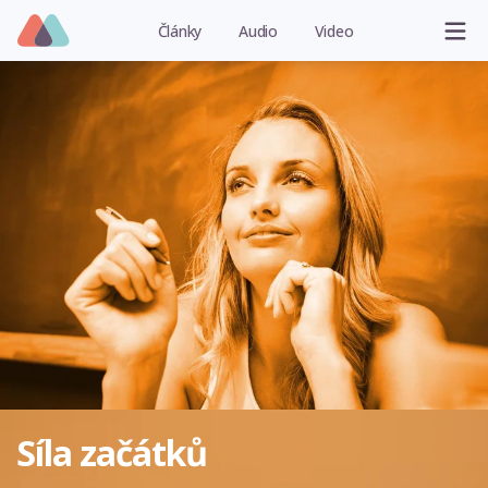
Články
Audio
Video
Síla začátků