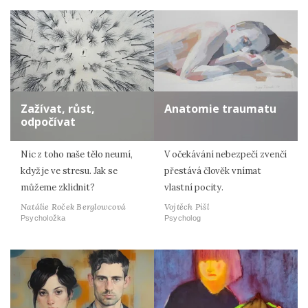
Zadáním e-mailu souhlasíte se zpracováním osobních
údajů.
Zažívat, růst,
Anatomie traumatu
odpočívat
Nic z toho naše tělo neumí,
V očekávání nebezpečí zvenčí
když je ve stresu. Jak se
přestává člověk vnímat
můžeme zklidnit?
vlastní pocity.
Natálie Roček Berglowcová
Vojtěch Pišl
Psycholožka
Psycholog