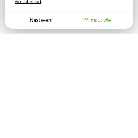
Více informací
.
Nastavení
Přijmout vše
Psychologové a psychoterapeuti na webu Psychologie.cz
sdílí své zkušenosti s lidmi, kterým se nemohou věnovat
osobně. Připojte se k nám, podporujeme se navzájem.
Díky.
Předplatné
Darujte předplatné
Přihlásit