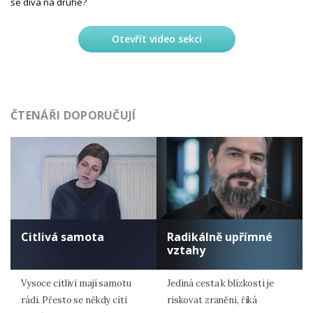
se dívá na druhé?
Otevřít video sekci
ČTENÁŘI DOPORUČUJÍ
Citlivá samota
Radikálně upřímné
vztahy
Vysoce citliví mají samotu
Jediná cesta k blízkosti je
rádi. Přesto se někdy cítí
riskovat zranění, říká