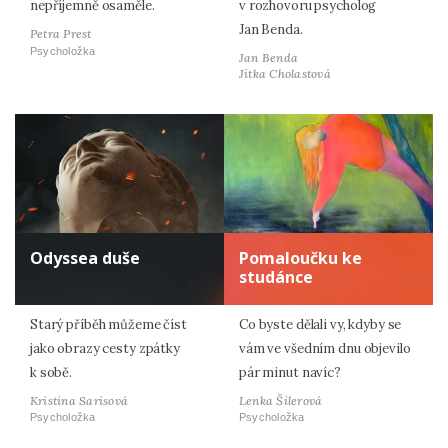
nepříjemně osaměle.
v rozhovoru psycholog
Jan Benda.
Petra Prest
Psycholožka
Jan Benda
Jitka Cholastová
Odyssea duše
Pomaloučku ke
studánce
Starý příběh můžeme číst
Co byste dělali vy, kdyby se
jako obrazy cesty zpátky
vám ve všedním dnu objevilo
k sobě.
pár minut navíc?
Kristina Sarisová
Lenka Šilerová
Psycholožka
Psycholožka