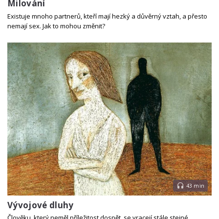
Milování
Existuje mnoho partnerů, kteří mají hezký a důvěrný vztah, a přesto
nemají sex. Jak to mohou změnit?
43 min
Vývojové dluhy
Člověku, který neměl příležitost dospět, se vracejí stále stejné