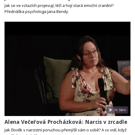
Jak se ve vztazích projevují, léčí a hojí stará emoční zranění?
Přednáška psychologa Jana Bendy.
1h 58m
Alena Večeřová Procházková: Narcis v zrcadle
Jak člověk s narcistní poruchou přemýšlí sám o sobě? A co vidí, když