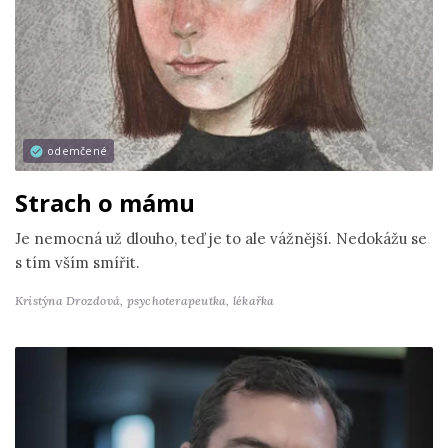
odemčené
Strach o mámu
Je nemocná už dlouho, teď je to ale vážnější. Nedokážu se
s tím vším smířit.
Kristýna Drozdová,
psychoterapeutka, lékařka