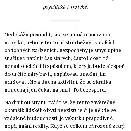
psychické i fyzické.
Nedokážu posoudit, zda se jedná o podivnou
úchylku, nebo je tento přístup běžný i v dalších
obdobných zařízeních. Bezpochyby je smysluplné
snažit se naplnit čas starých, často i dosti již
nemohoucích lidí způsobem, který je bude alespoň
do určité míry bavit, naplňovat, umožní jim
udržovat tělo a ducha aktivitní. Že se zkrátka
nenechají jen čekat na smrt. To bezesporu.
Na druhou stranu tvářit se, že tento závěrečný
okamžik lidského bytí neexistuje či je někde ve
vzdálené budoucnosti, je vskutku prapodivné
nepřijímání reality. Když se celkem přirozeně starý