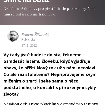
Nemáme už domovy pro přestárlé, ale pro seniory. A ani
tam se o stáří a o smrti nemluví.
Roman Žižlavský
Publicista
27. 1. 2012
Vy tady jistě budete do sta, řekneme
osmdesátiletému člověku, když vyjadřuje
obavy, že příští Nový rok už s námi neoslaví.
Co ale říci stoletému? Nepřipravujeme svým
mlčením o smrti i sebe sama o něco
podstatného, o kontakt s přirozenými cykly
života?
Nějakou dobu nyní působím v domově pro seniory.