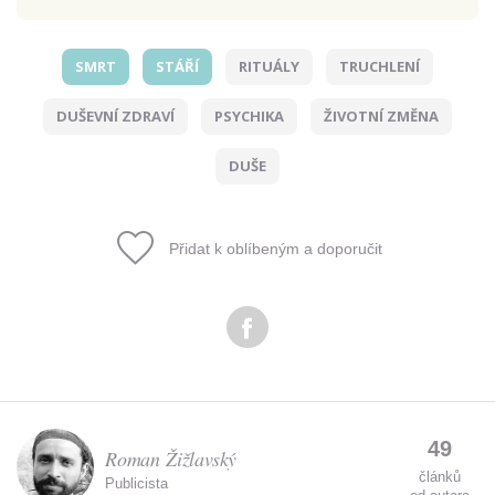
SMRT
STÁŘÍ
RITUÁLY
TRUCHLENÍ
Odeslat
DUŠEVNÍ ZDRAVÍ
PSYCHIKA
ŽIVOTNÍ ZMĚNA
Zadáním e-mailu souhlasíte se zpracováním osobních
údajů.
DUŠE
Přidat k oblíbeným a doporučit
49
Roman Žižlavský
článků
Publicista