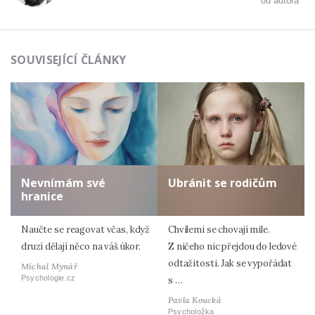
od autora
SOUVISEJÍCÍ ČLÁNKY
Nevnímám své
Ubránit se rodičům
hranice
Naučte se reagovat včas, když
Chvílemi se chovají mile.
druzí dělají něco na váš úkor.
Z ničeho nic přejdou do ledové
odtažitosti. Jak se vypořádat
Michal Mynář
Psychologie.cz
s …
Pavla Koucká
Psycholožka