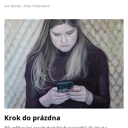
Jan Benda,
Jitka Cholastová
Krok do prázdna
Při aplikování psychologických poznatků do života