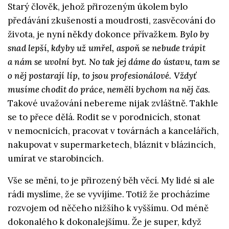
Starý člověk, jehož přirozeným úkolem bylo
předávání zkušeností a moudrosti, zasvěcování do
života, je nyní někdy dokonce přívažkem.
Bylo by
snad lepší, kdyby už umřel, aspoň se nebude trápit
a nám se uvolní byt. No tak jej dáme do ústavu, tam se
o něj postarají líp, to jsou profesionálové. Vždyť
musíme chodit do práce, neměli bychom na něj čas.
Takové uvažování nebereme nijak zvláštně. Takhle
se to přece dělá. Rodit se v porodnicích, stonat
v nemocnicích, pracovat v továrnách a kancelářích,
nakupovat v supermarketech, bláznit v blázincích,
umírat ve starobincích.
Vše se mění, to je přirozený běh věcí. My lidé si ale
rádi myslíme, že se vyvíjíme. Totiž že procházíme
rozvojem od něčeho nižšího k vyššímu. Od méně
dokonalého k dokonalejšímu. Že je super, když