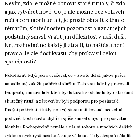
Nevím, zda je možné obnovit staré rituály, či zda
a jak vytvářet nové. Co je ale možné bez velkých
řečí a ceremonií učinit, je prostě obrátit k těmto
tématům, skutečnostem pozornost a uznat jejich
podstatný smysl. Vrátit jim důležitost v naší duši.
Ne, rozhodně ne každý ji ztratil, to naštěstí není
pravda. Je ale dost kvasu, aby prokvasil celou
společností?
Několikrát, když jsem uvažoval, co v životě dělat, jakou práci,
napadlo mě založit pohřební službu. Takovou, kde by pracovali
terapeuti, vnímaví lidé, kteří by dokázali z odchodu bytosti učinit
skutečný rituál a zároveň by byli podporou pro pozůstalé.
Dnešní pohřební rituály jsou většinou unifikované, neosobní,
podivné. Dosti často chybí či spíše zmizel smysl pro posvátno,
hloubku. Pochopitelně nemálo z nás si tohoto a mnohých dalších
vykloubených rysů našeho času je vědomo. Tedy alespoň několik