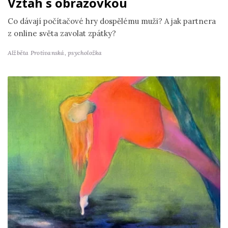
Vztah s obrazovkou
Co dávají počítačové hry dospělému muži? A jak partnera
z online světa zavolat zpátky?
Alžběta Protivanská,
psycholožka