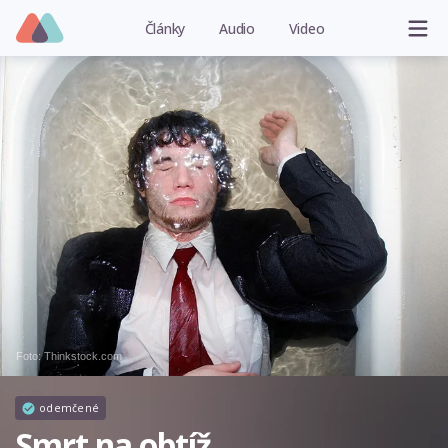
Články
Audio
Video
Foto: Thinkstock.com
odemčené
Smrt na obtíž