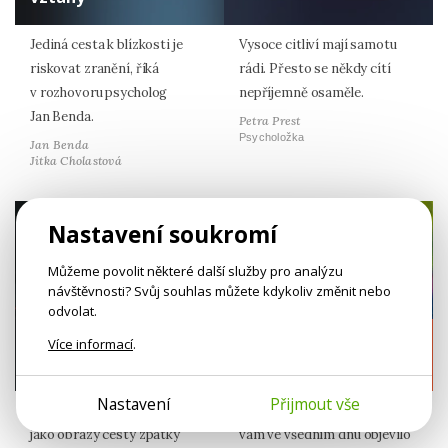
Jediná cesta k blízkosti je
Vysoce citliví mají samotu
riskovat zranění, říká
rádi. Přesto se někdy cítí
v rozhovoru psycholog
nepříjemně osaměle.
Jan Benda.
Petra Prest
Psycholožka
Jan Benda
Jitka Cholastová
Nastavení soukromí
Můžeme povolit některé další služby pro analýzu
návštěvnosti? Svůj souhlas můžete kdykoliv změnit nebo
odvolat.
Odyssea duše
Pomaloučku ke
Více informací
.
studánce
Nastavení
Přijmout vše
Starý příběh můžeme číst
Co byste dělali vy, kdyby se
jako obrazy cesty zpátky
vám ve všedním dnu objevilo