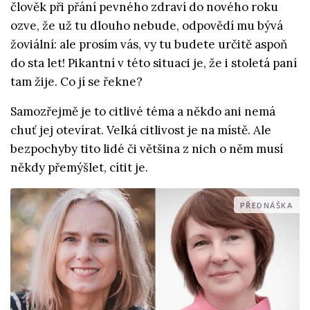
člověk při přání pevného zdraví do nového roku
ozve, že už tu dlouho nebude, odpovědí mu bývá
žoviální: ale prosím vás, vy tu budete určitě aspoň
do sta let! Pikantní v této situaci je, že i stoletá paní
tam žije. Co jí se řekne?
Samozřejmě je to citlivé téma a někdo ani nemá
chuť jej otevírat. Velká citlivost je na místě. Ale
bezpochyby tito lidé či většina z nich o něm musí
někdy přemýšlet, cítit je.
PŘEDNÁŠKA