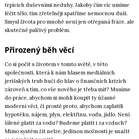
trpících duševními neduhy. Jakoby čím víc umíme
léčit tělo, tím zřetelněji spatříme nemocnou duši.
Smysl života pro mnohé není jen otřepaná fráze, ale
skutečně palčivý problém.
Přirozený běh věcí
Co si počít s životem v tomto světě, v této
společnosti, která k nám hlasem mediálních
jerišských trub hučí do hlav o finančních krizích
zároveň s tím, co vše nového je třeba mít? Musíme
do práce, abychom si mohli koupit ty úžasné
moderní věci, či prostě proto, abychom zaplatili
hypotéku, nájem, plyn, elektřinu, vodu, jídlo. Není
šílené platit za vodu? Budeme platit i za vzduch?
Mimo systém žít nelze, jedinou možností je snažit