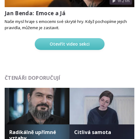
1h 21m
Jan Benda: Emoce a Já
Naše mysl hraje s emocemi své skryté hry. Když pochopíme jejich
pravidla, můžeme je zastavit.
Otevřít video sekci
ČTENÁŘI DOPORUČUJÍ
Radikálně upřímné
Citlivá samota
vztahy