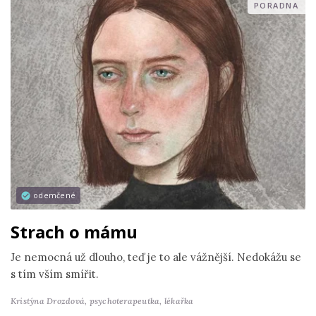
PORADNA
odemčené
Strach o mámu
Je nemocná už dlouho, teď je to ale vážnější. Nedokážu se
s tím vším smířit.
Kristýna Drozdová,
psychoterapeutka, lékařka