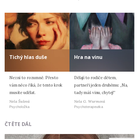
Tichý hlas duše
Hra na vinu
Nezní to rozumně. Přesto
Dělají to rodiče dětem,
vám něco říká, že tento krok
partneři jeden druhému: „Na,
musíte udělat.
tady máš vinu, chytej!“
Nela Šulová
Nela G. Wurmová
Psycholožka
Psychoterapeutka
ČTĚTE DÁL