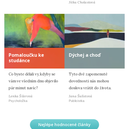
Jitka Cholastová
Pomaloučku ke
Dýchej a choď
studánce
Co byste dělali vy, kdyby se
Tyto dvě zapomenuté
vám ve všedním dnu objevilo
dovednosti nás mohou
pár minut navíc?
doslova vrátit do života.
Lenka Šilerová
Jana Šulistová
Psycholožka
Publicistka
Nejlépe hodnocené články