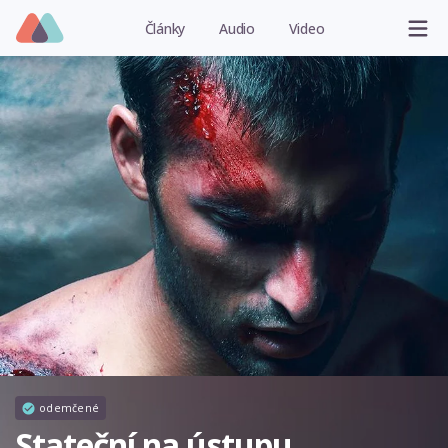
Články
Audio
Video
odemčené
Stateční na ústupu