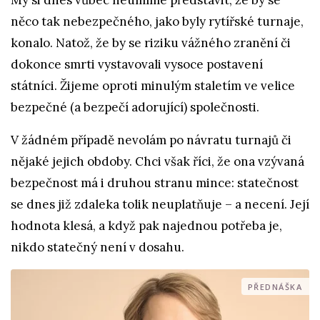
My si dnes vůbec neumíme představit, že by se
něco tak nebezpečného, jako byly rytířské turnaje,
konalo. Natož, že by se riziku vážného zranění či
dokonce smrti vystavovali vysoce postavení
státníci. Žijeme oproti minulým staletím ve velice
bezpečné (a bezpečí adorující) společnosti.
V žádném případě nevolám po návratu turnajů či
nějaké jejich obdoby. Chci však říci, že ona vzývaná
bezpečnost má i druhou stranu mince: statečnost
se dnes již zdaleka tolik neuplatňuje – a necení. Její
hodnota klesá, a když pak najednou potřeba je,
nikdo statečný není v dosahu.
PŘEDNÁŠKA