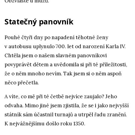
Obzvláště u mužů.
Statečný panovník
Pouhé čtyři dny po napadení těhotné ženy
v autobusu uplynulo 700. let od narození Karla IV.
Chtěla jsem o našem slavném panovníkovi
povyprávět dětem a uvědomila si při té příležitosti,
že o něm mnoho nevím. Tak jsem si o něm aspoň
něco přečetla.
A víte, co mě při té četbě nejvíce zaujalo? Jeho
odvaha. Mimo jiné jsem zjistila, že se i jako nejvyšší
státník sám účastnil turnajů a utrpěl řadu zranění.
K nejvážnějšímu došlo roku 1350.