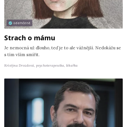
odemčené
Strach o mámu
Je nemocná už dlouho, teď je to ale vážnější. Nedokážu se
s tím vším smířit.
Kristýna Drozdová,
psychoterapeutka, lékařka