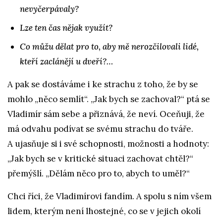
nevyčerpávaly?
Lze ten čas nějak využít?
Co můžu dělat pro to, aby mě nerozčilovali lidé,
kteří zaclánějí u dveří?…
A pak se dostáváme i ke strachu z toho, že by se
mohlo „něco semlít“. „Jak bych se zachoval?“ ptá se
Vladimír sám sebe a přiznává, že neví. Oceňuji, že
má odvahu podívat se svému strachu do tváře.
A ujasňuje si i své schopnosti, možnosti a hodnoty:
„Jak bych se v kritické situaci zachovat chtěl?“
přemýšlí. „Dělám něco pro to, abych to uměl?“
Chci říci, že Vladimírovi fandím. A spolu s ním všem
lidem, kterým není lhostejné, co se v jejich okolí