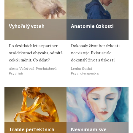
Vyhořelý vztah
Anatomie úzkosti
Po desítkách let se partner
Dokonalý život bez úzkosti
stal dekorací obýváku, odmítá
neexistuje. Existuje ale
cokoli měnit. Co dělat?
dokonalý život s úzkostí.
Alena Večeřová Procházková
Lenka Suchá
Psychiatr
Psychoterapeutka
Trable perfektních
Nevnímám své