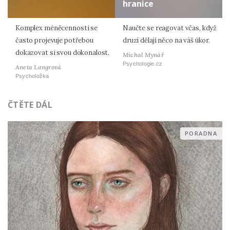
hranice
Komplex méněcennosti se
Naučte se reagovat včas, když
často projevuje potřebou
druzí dělají něco na váš úkor.
dokazovat si svou dokonalost.
Michal Mynář
Psychologie.cz
Aneta Langrová
Psycholožka
ČTĚTE DÁL
PORADNA