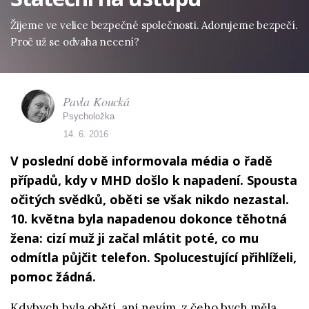
Žijeme ve velice bezpečné společnosti. Adorujeme bezpečí.
Proč už se odvaha necení?
Pavla Koucká
Psycholožka
14. 6. 2016
V poslední době informovala média o řadě
případů, kdy v MHD došlo k napadení. Spousta
očitých svědků, oběti se však nikdo nezastal.
10. května byla napadenou dokonce těhotná
žena: cizí muž ji začal mlátit poté, co mu
odmítla půjčit telefon. Spolucestující přihlíželi,
pomoc žádná.
Kdybych byla obětí, ani nevím, z čeho bych měla