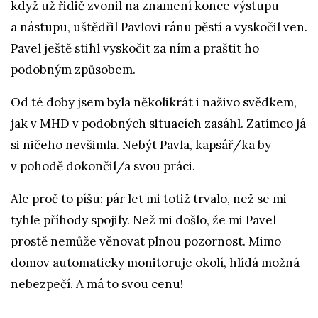
když už řidič zvonil na znamení konce výstupu
a nástupu, uštědřil Pavlovi ránu pěstí a vyskočil ven.
Pavel ještě stihl vyskočit za ním a praštit ho
podobným způsobem.
Od té doby jsem byla několikrát i naživo svědkem,
jak v MHD v podobných situacích zasáhl. Zatímco já
si ničeho nevšimla. Nebýt Pavla, kapsář/ka by
v pohodě dokončil/a svou práci.
Ale proč to píšu: pár let mi totiž trvalo, než se mi
tyhle příhody spojily. Než mi došlo, že mi Pavel
prostě nemůže věnovat plnou pozornost. Mimo
domov automaticky monitoruje okolí, hlídá možná
nebezpečí. A má to svou cenu!