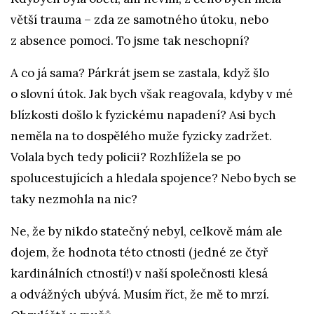
větší trauma
–
zda ze samotného útoku, nebo
z absence pomoci. To jsme tak neschopní?
A co já sama? Párkrát jsem se zastala, když šlo
o slovní útok. Jak bych však reagovala, kdyby v mé
blízkosti došlo k fyzickému napadení? Asi bych
neměla na to dospělého muže fyzicky zadržet.
Volala bych tedy policii? Rozhlížela se po
spolucestujících a hledala spojence? Nebo bych se
taky nezmohla na nic?
Ne, že by nikdo statečný nebyl, celkově mám ale
dojem, že hodnota této ctnosti (jedné ze čtyř
kardinálních ctností!) v naší společnosti klesá
a odvážných ubývá. Musím říct, že mě to mrzí.