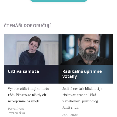
ČTENÁŘI DOPORUČUJÍ
Citlivá samota
Radikálně upřímné
vztahy
Vysoce citliví mají samotu
Jediná cesta k blízkosti je
rádi. Přesto se někdy cítí
riskovat zranění, říká
nepříjemně osaměle.
v rozhovoru psycholog
Jan Benda.
Petra Prest
Psycholožka
Jan Benda