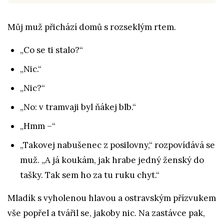
Můj muž přichází domů s rozseklým rtem.
„Co se ti stalo?“
„Nic.“
„Nic?“
„No: v tramvaji byl ňákej blb.“
„Hmm –
“
„Takovej nabušenec z posilovny,“ rozpovídává se
muž. „A já koukám, jak hrabe jedný ženský do
tašky. Tak sem ho za tu ruku chyt.“
Mladík s vyholenou hlavou a ostravským přízvukem
vše popřel a tvářil se, jakoby nic. Na zastávce pak,