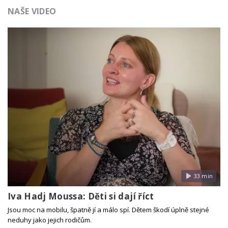
NAŠE VIDEO
33 min
Iva Hadj Moussa: Děti si dají říct
Jsou moc na mobilu, špatně jí a málo spí. Dětem škodí úplně stejné
neduhy jako jejich rodičům.