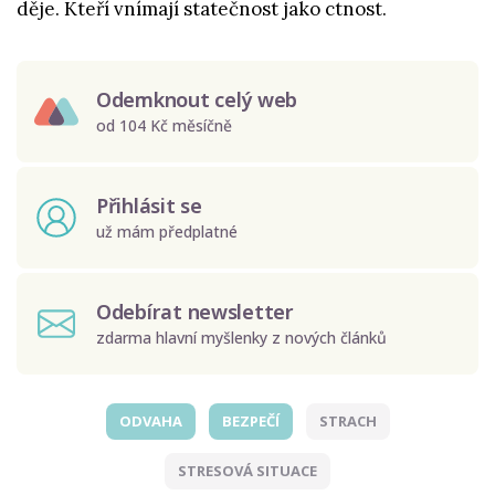
děje. Kteří vnímají statečnost jako ctnost.
Odemknout celý web
od 104 Kč měsíčně
Přihlásit se
už mám předplatné
Odebírat newsletter
zdarma hlavní myšlenky z nových článků
ODVAHA
BEZPEČÍ
STRACH
Odeslat
STRESOVÁ SITUACE
Zadáním e-mailu souhlasíte se zpracováním osobních