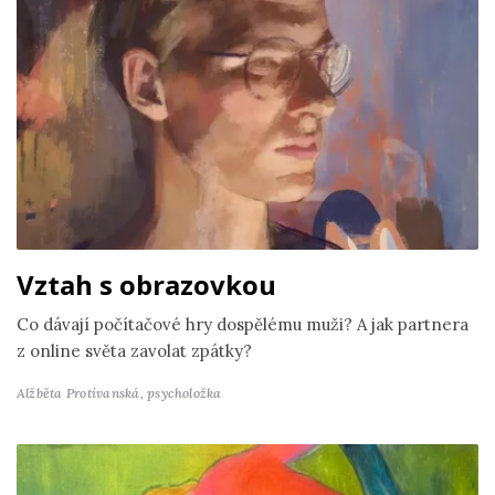
Vztah s obrazovkou
Co dávají počítačové hry dospělému muži? A jak partnera
z online světa zavolat zpátky?
Alžběta Protivanská,
psycholožka