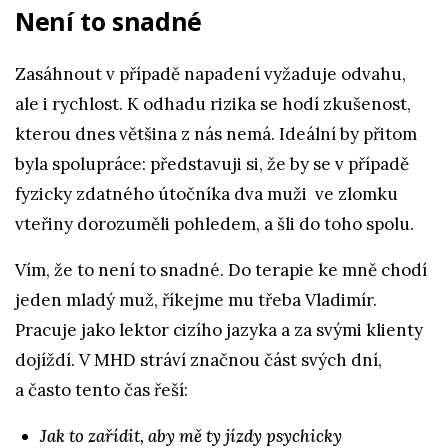
Není to snadné
Zasáhnout v případě napadení vyžaduje odvahu,
ale i rychlost. K odhadu rizika se hodí zkušenost,
kterou dnes většina z nás nemá. Ideální by přitom
byla spolupráce: představuji si, že by se v případě
fyzicky zdatného útočníka dva muži ve zlomku
vteřiny dorozuměli pohledem, a šli do toho spolu.
Vím, že to není to snadné. Do terapie ke mně chodí
jeden mladý muž, říkejme mu třeba Vladimír.
Pracuje jako lektor cizího jazyka a za svými klienty
dojíždí. V MHD stráví značnou část svých dní,
a často tento čas řeší:
Jak to zařídit, aby mě ty jízdy psychicky