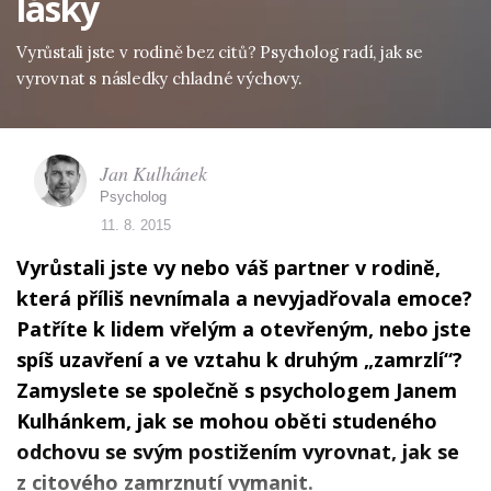
lásky
Vyrůstali jste v rodině bez citů? Psycholog radí, jak se
vyrovnat s následky chladné výchovy.
Jan Kulhánek
Psycholog
11. 8. 2015
Vyrůstali jste vy nebo váš partner v rodině,
která příliš nevnímala a nevyjadřovala emoce?
Patříte k lidem vřelým a otevřeným, nebo jste
spíš uzavření a ve vztahu k druhým „zamrzlí“?
Zamyslete se společně s psychologem Janem
Kulhánkem, jak se mohou oběti studeného
odchovu se svým postižením vyrovnat, jak se
z citového zamrznutí vymanit.