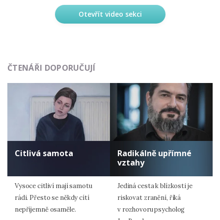
Otevřít video sekci
ČTENÁŘI DOPORUČUJÍ
Citlivá samota
Radikálně upřímné
vztahy
Vysoce citliví mají samotu
Jediná cesta k blízkosti je
rádi. Přesto se někdy cítí
riskovat zranění, říká
nepříjemně osaměle.
v rozhovoru psycholog