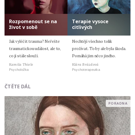
Rozpomenout se na
Terapie vysoce
život v sobě
citlivých
Jak vyléčit trauma? Neřešte
Nechtějí všechno tolik
traumatickou událost, ale to,
prožívat. To by ale byla škoda.
co jí stále slouží.
Pomáhá jim něco jiného.
Kamila Thiele
Klára Brázdová
Psycholožka
Psychoterapeutka
ČTĚTE DÁL
PORADNA