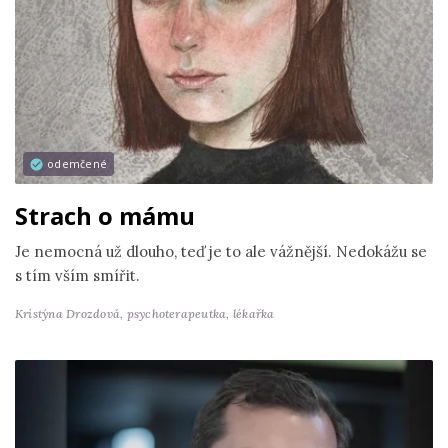
odemčené
Strach o mámu
Je nemocná už dlouho, teď je to ale vážnější. Nedokážu se
s tím vším smířit.
Kristýna Drozdová,
psychoterapeutka, lékařka