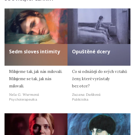
Zadáním e-mailu souhlasíte se zpracováním osobních
údajů.
Sedm sloves intimity
Opuštěné dcery
Milujeme tak, jak nás milovali.
Co si odnášejí do svých vztahů
Milujeme se tak, jak nás
ženy, které vyrůstaly
milovali.
bez otce?
Nela G. Wurmová
Zuzana Daňková
Psychoterapeutka
Publicistka