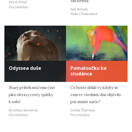
Jan Benda.
Petra Prest
Psycholožka
Jan Benda
Jitka Cholastová
Odyssea duše
Pomaloučku ke
studánce
Starý příběh můžeme číst
Co byste dělali vy, kdyby se
jako obrazy cesty zpátky
vám ve všedním dnu objevilo
k sobě.
pár minut navíc?
Kristina Sarisová
Lenka Šilerová
Psycholožka
Psycholožka