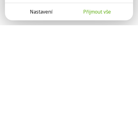
Nastavení
Přijmout vše
Psychologové a psychoterapeuti na webu Psychologie.cz
sdílí své zkušenosti s lidmi, kterým se nemohou věnovat
osobně. Připojte se k nám, podporujeme se navzájem.
Díky.
Předplatné
Darujte předplatné
Přihlásit