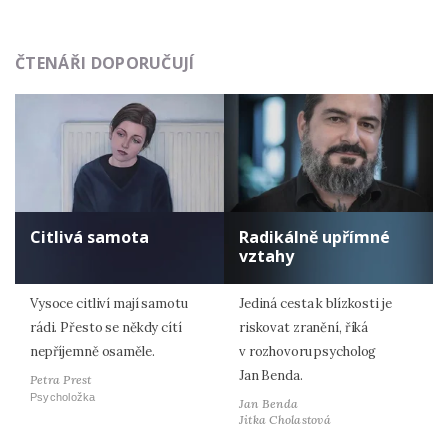
ČTENÁŘI DOPORUČUJÍ
Citlivá samota
Radikálně upřímné
vztahy
Vysoce citliví mají samotu
Jediná cesta k blízkosti je
rádi. Přesto se někdy cítí
riskovat zranění, říká
nepříjemně osaměle.
v rozhovoru psycholog
Jan Benda.
Petra Prest
Psycholožka
Jan Benda
Jitka Cholastová