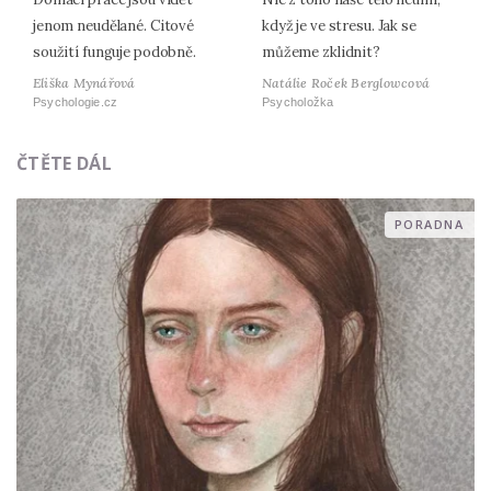
jenom neudělané. Citové
když je ve stresu. Jak se
soužití funguje podobně.
můžeme zklidnit?
Eliška Mynářová
Natálie Roček Berglowcová
Psychologie.cz
Psycholožka
ČTĚTE DÁL
PORADNA