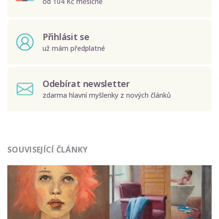
od 104 Kč měsíčně
Přihlásit se
už mám předplatné
Odebírat newsletter
zdarma hlavní myšlenky z nových článků
Odeslat
SOUVISEJÍCÍ ČLÁNKY
Zadáním e-mailu souhlasíte se zpracováním osobních
údajů.