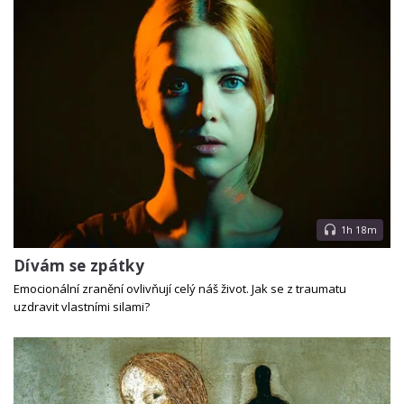
1h 18m
Dívám se zpátky
Emocionální zranění ovlivňují celý náš život. Jak se z traumatu
uzdravit vlastními silami?