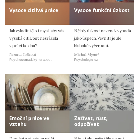
Vysoce citlivá práce
Vysoce funkční úzkost
Jak vyladit tělo i mysl, aby vás
Někdy úzkost navenek vypadá
vysoká citlivost nesrážela
jako úspěch. Vevnitř je ale
v práci ke dnu?
hluboké vyčerpání.
Renata Ježková
Michal Mynář
Psychosomatický terapeut
Psychologie.cz
Emoční práce ve
Zažívat, růst,
vztahu
odpočívat
Domácí práce jsou vidět
Nic z toho naše tělo neumí,