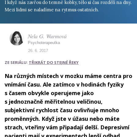
I když nás zavřou do temné kobky, tělo si čas rozdělí na dny.
Mezi lidmi se naladíme na rytmus ostatních.
Nela G. Wurmová
Psychoterapeutka
26. 6. 2017
ZE SERIÁLU:
TŘIKRÁT DO STEJNÉ ŘEKY
Na různých místech v mozku máme centra pro
vnímání času. Ale zatímco v hodinách fyziky
s časem obvykle operujeme jako
s jednoznačně měřitelnou veličinou,
subjektivní rychlost času ovlivňuje mnoho
proměnných. Když jste v úžasu nebo máte
strach, vteřiny vám připadají delší. Depresivní
pacienti mají v experimentech lepší odhad