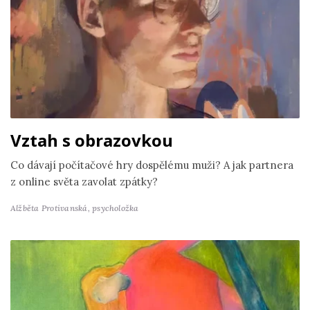
Vztah s obrazovkou
Co dávají počítačové hry dospělému muži? A jak partnera
z online světa zavolat zpátky?
Alžběta Protivanská,
psycholožka