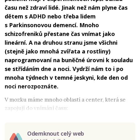
času než zdraví lidé. Jinak než nám plyne čas
dětem s ADHD nebo třeba lidem
s Parkinsonovou demencí. Mnoho
schizofreniků přestane čas vnímat jako
lineární. A na druhou stranu jsme všichni
(stejně jako mnohá zvířata a rostliny)
naprogramovaní na buněčné úrovni k souladu
se střídáním dne a noci. Vydrží nám to i po
mnoha týdnech v temné jeskyni, kde den od
noci nerozpoznáte.
V mozku máme mnoho oblastí a center, která se
zapojují do vnímání času:
Odemknout celý web