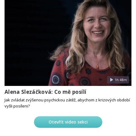
1h 48m
Alena Slezáčková: Co mě posílí
Jak zvládat zvýšenou psychickou zátěž, abychom z krizových období
vyšli posíleni?
Otevřít video sekci