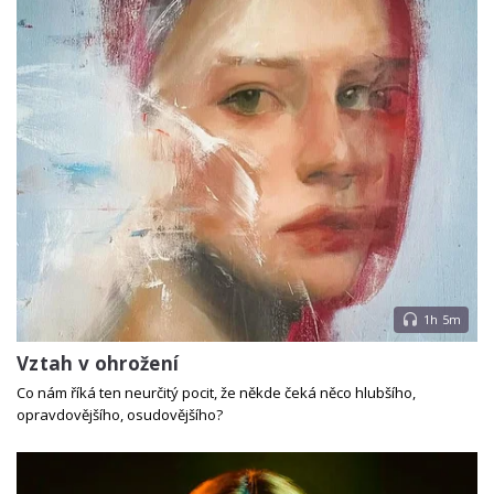
1h 5m
Vztah v ohrožení
Co nám říká ten neurčitý pocit, že někde čeká něco hlubšího,
opravdovějšího, osudovějšího?