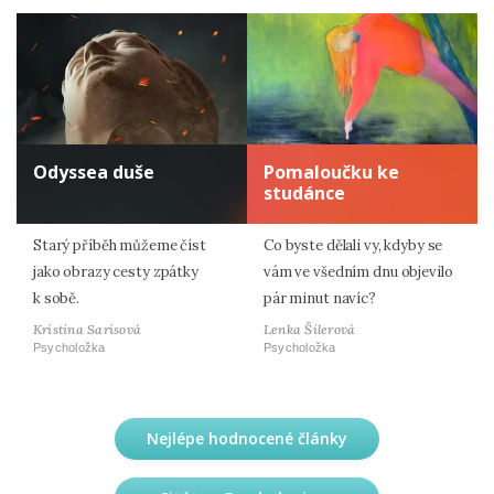
Odyssea duše
Pomaloučku ke
studánce
Starý příběh můžeme číst
Co byste dělali vy, kdyby se
jako obrazy cesty zpátky
vám ve všedním dnu objevilo
k sobě.
pár minut navíc?
Kristina Sarisová
Lenka Šilerová
Psycholožka
Psycholožka
Nejlépe hodnocené články