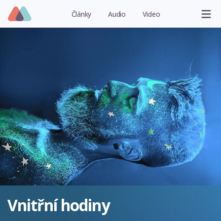
Články
Audio
Video
Vnitřní hodiny