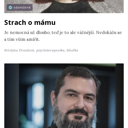
odemčené
Strach o mámu
Je nemocná už dlouho, teď je to ale vážnější. Nedokážu se
s tím vším smířit.
Kristýna Drozdová,
psychoterapeutka, lékařka