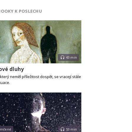
BOOKY K POSLECHU
43 min
ové dluhy
který neměl příležitost dospět, se vracejí stále
tuace.
emčené
53 min