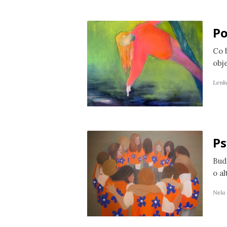
Po
Co 
obj
Lenk
Ps
Bud
o a
Nela