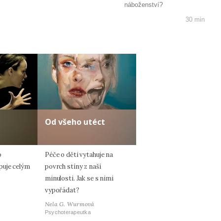
náboženství?
30 min
Od všeho utéct
o
Péče o děti vytahuje na
puje celým
povrch stíny z naší
minulosti. Jak se s nimi
vypořádat?
Nela G. Wurmová
Psychoterapeutka