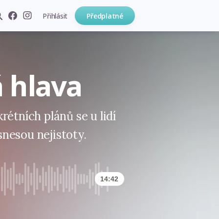
Přihlásit
Předplatné
 hlava
rétních plánů se u lidí
 snesou nejistoty.
14:42