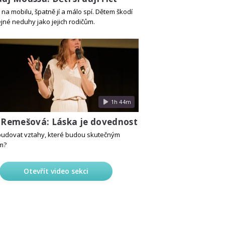
na mobilu, špatně jí a málo spí. Dětem škodí
ejné neduhy jako jejich rodičům.
1h 44m
a Remešová: Láska je dovednost
ybudovat vztahy, které budou skutečným
m?
Otevřít video sekci