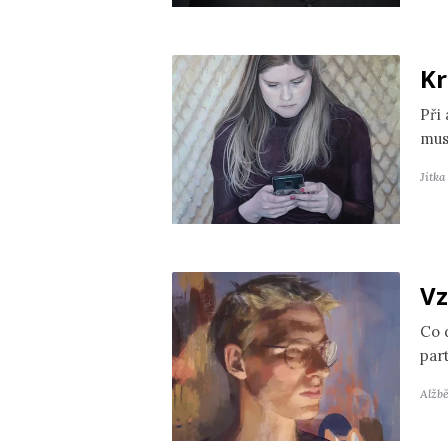
Kr
Při
mus
Jitk
Vz
Co 
par
Alžb