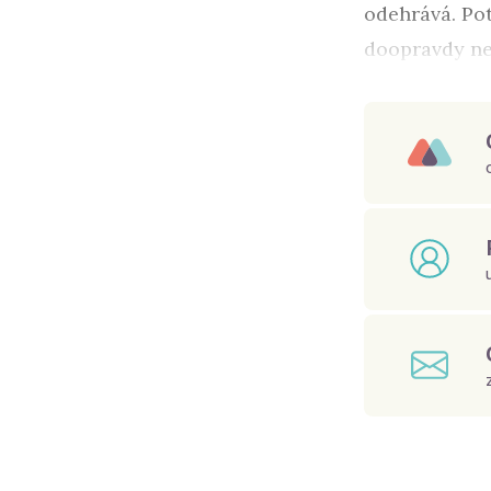
odehrává. Pot
doopravdy n