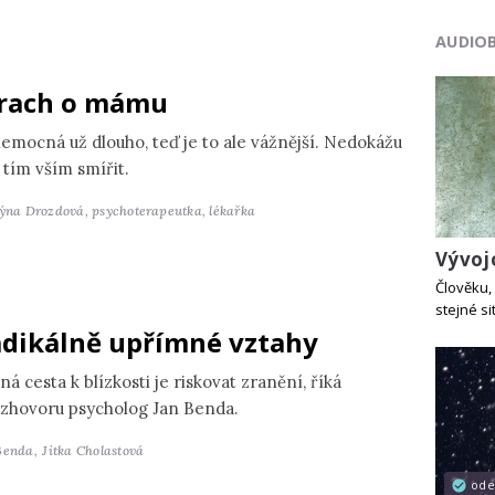
AUDIO
rach o mámu
nemocná už dlouho, teď je to ale vážnější. Nedokážu
 tím vším smířit.
týna Drozdová,
psychoterapeutka, lékařka
Vývoj
Člověku, 
stejné si
dikálně upřímné vztahy
ná cesta k blízkosti je riskovat zranění, říká
ozhovoru psycholog Jan Benda.
Benda,
Jitka Cholastová
od