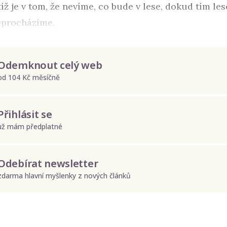
íž je v tom, že nevíme, co bude v lese, dokud tím le
eprocházíme.
Odemknout celý web
od 104 Kč měsíčně
Přihlásit se
už mám předplatné
Odebírat newsletter
zdarma hlavní myšlenky z nových článků
Odeslat
Zadáním e-mailu souhlasíte se zpracováním osobních údajů.