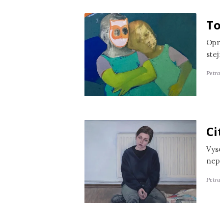
To
Opr
ste
Petr
Ci
Vyso
nep
Petra