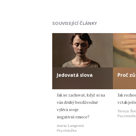
SOUVISEJÍCÍ ČLÁNKY
Jedovatá slova
Proč zů
Jak se zachovat, když si na
Jak rozho
vás druhý bezdůvodně
vztah ješ
vylévá svoje
Tereza Še
Psycholožk
negativní emoce?
Aneta Langrová
Psycholožka