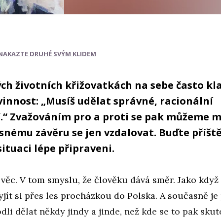
NAKAZTE DRUHÉ SVÝM KLIDEM
ých životních křižovatkách na sebe často k
innost: „Musíš udělat správné, racionální
.“ Zvažováním pro a proti se pak můžeme m
asnému závěru se jen vzdalovat. Buďte příšt
tuaci lépe připraveni.
 věc. V tom smyslu, že člověku dává směr. Jako když
jít si přes les procházkou do Polska. A současně je
dli dělat někdy jindy a jinde, než kde se to pak sku