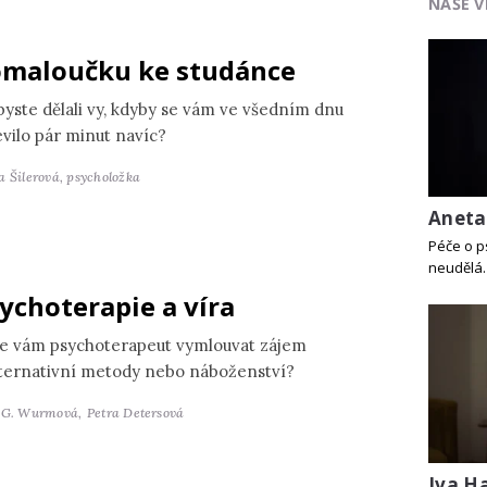
NAŠE V
maloučku ke studánce
byste dělali vy, kdyby se vám ve všedním dnu
evilo pár minut navíc?
a Šilerová,
psycholožka
Aneta
Péče o p
neudělá.
ychoterapie a víra
e vám psychoterapeut vymlouvat zájem
lternativní metody nebo náboženství?
 G. Wurmová,
Petra Detersová
Iva Ha