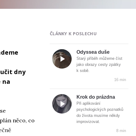
ČLÁNKY K POSLECHU
lademe
Odyssea duše
Starý příběh můžeme číst
jako obrazy cesty zpátky
učit dny
k sobě.
ě na
16 min
Krok do prázdna
Při aplikování
 se
psychologických poznatků
do života musíme někdy
 plán něco, co
improvizovat.
tečně
8 min