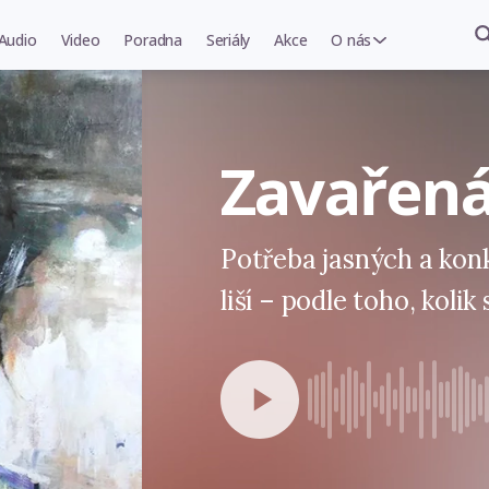
Audio
Video
Poradna
Seriály
Akce
O nás
Zavařená
Potřeba jasných a konk
liší – podle toho, kolik