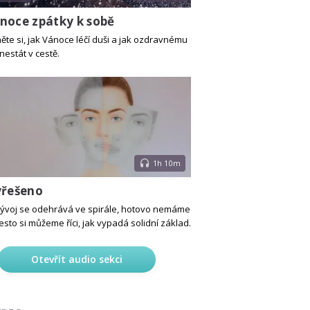
noce zpátky k sobě
ěte si, jak Vánoce léčí duši a jak ozdravnému
nestát v cestě.
1h 10m
yřešeno
ývoj se odehrává ve spirále, hotovo nemáme
esto si můžeme říci, jak vypadá solidní základ.
Otevřít audio sekci