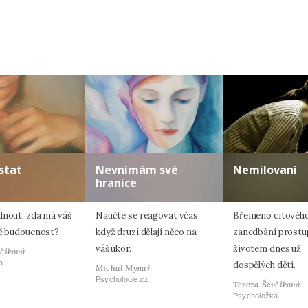
stat
Nevnímám své
Nemilovaní
hranice
dnout, zda má váš
Naučte se reagovat včas,
Břemeno citovéh
tě budoucnost?
když druzí dělají něco na
zanedbání prostu
váš úkor.
životem dnes už
včíková
a
dospělých dětí.
Michal Mynář
Psychologie.cz
Tereza Ševčíková
Psycholožka