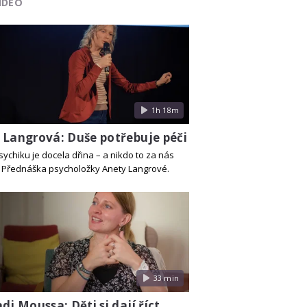
IDEO
1h 18m
 Langrová: Duše potřebuje péči
sychiku je docela dřina – a nikdo to za nás
 Přednáška psycholožky Anety Langrové.
33 min
dj Moussa: Děti si dají říct