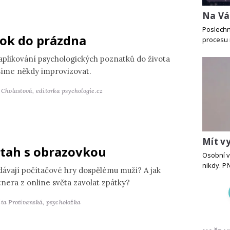
Na Vá
Poslechn
ok do prázdna
procesu 
 aplikování psychologických poznatků do života
íme někdy improvizovat.
a Cholastová,
editorka psychologie.cz
Mít v
tah s obrazovkou
Osobní v
nikdy. Př
dávají počítačové hry dospělému muži? A jak
tnera z online světa zavolat zpátky?
ěta Protivanská,
psycholožka