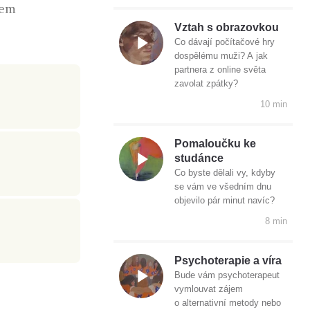
sem
Vztah s obrazovkou
Co dávají počítačové hry
dospělému muži? A jak
partnera z online světa
zavolat zpátky?
10 min
Pomaloučku ke
studánce
Co byste dělali vy, kdyby
se vám ve všedním dnu
objevilo pár minut navíc?
8 min
Psychoterapie a víra
Bude vám psychoterapeut
vymlouvat zájem
o alternativní metody nebo