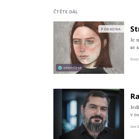
ČTĚTE DÁL
St
PORADNA
Je 
se s
Kris
odemčené
Ra
Jedi
v r
Jan 