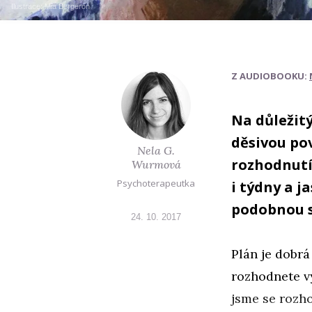
Ilustrace:
Mia Bergeron
Z AUDIOBOOKU:
Na důležit
děsivou pov
Nela G.
rozhodnutí
Wurmová
Psychoterapeutka
i týdny a j
podobnou si
24. 10. 2017
Plán je dobrá
rozhodnete vy
jsme se rozho