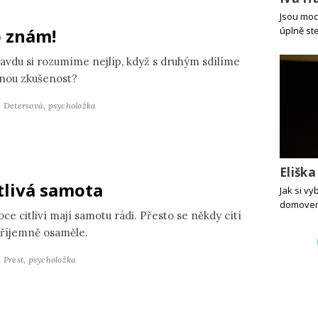
Jsou moc 
 znám!
úplně st
avdu si rozumíme nejlíp, když s druhým sdílíme
jnou zkušenost?
a Detersová,
psycholožka
Elišk
tlivá samota
Jak si v
domove
ce citliví mají samotu rádi. Přesto se někdy cítí
říjemně osaměle.
 Prest,
psycholožka