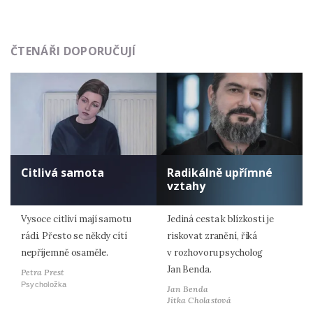
ČTENÁŘI DOPORUČUJÍ
Citlivá samota
Radikálně upřímné
vztahy
Vysoce citliví mají samotu
Jediná cesta k blízkosti je
rádi. Přesto se někdy cítí
riskovat zranění, říká
nepříjemně osaměle.
v rozhovoru psycholog
Jan Benda.
Petra Prest
Psycholožka
Jan Benda
Jitka Cholastová