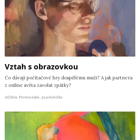
Vztah s obrazovkou
Co dávají počítačové hry dospělému muži? A jak partnera
z online světa zavolat zpátky?
Alžběta Protivanská,
psycholožka