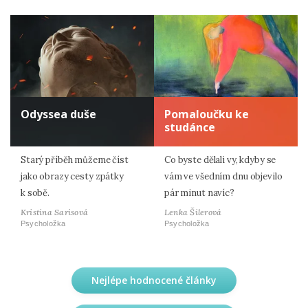
Odyssea duše
Pomaloučku ke
studánce
Starý příběh můžeme číst
Co byste dělali vy, kdyby se
jako obrazy cesty zpátky
vám ve všedním dnu objevilo
k sobě.
pár minut navíc?
Kristina Sarisová
Lenka Šilerová
Psycholožka
Psycholožka
Nejlépe hodnocené články