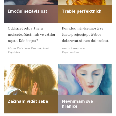
Emoční nezávislost
Trable perfektních
Odcházet od partnera
Komplex méněcennosti se
nechcete, šťastní ale ve vztahu
často projevuje potřebou
nejste. Kde čerpat?
dokazovat si svou dokonalost.
Alena Večeřová Procházková
Aneta Langrová
Psychiatr
Psycholožka
Začínám vidět sebe
Nevnímám své
hranice