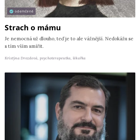
odemčené
Strach o mámu
Je nemocná už dlouho, teď je to ale vážnější. Nedokážu se
s tím vším smířit.
Kristýna Drozdová,
psychoterapeutka, lékařka