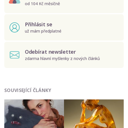
od 104 Kč měsíčně
Přihlásit se
už mám předplatné
Odebírat newsletter
zdarma hlavní myšlenky z nových článků
Odeslat
SOUVISEJÍCÍ ČLÁNKY
Zadáním e-mailu souhlasíte se zpracováním osobních
údajů.