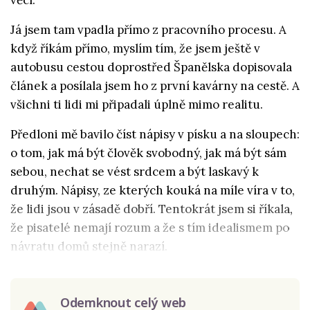
věcí.
Já jsem tam vpadla přímo z pracovního procesu. A
když říkám přímo, myslím tím, že jsem ještě v
autobusu cestou doprostřed Španělska dopisovala
článek a posílala jsem ho z první kavárny na cestě. A
všichni ti lidi mi připadali úplně mimo realitu.
Předloni mě bavilo číst nápisy v písku a na sloupech:
o tom, jak má být člověk svobodný, jak má být sám
sebou, nechat se vést srdcem a být laskavý k
druhým. Nápisy, ze kterých kouká na míle víra v to,
že lidi jsou v zásadě dobří. Tentokrát jsem si říkala,
že pisatelé nemají rozum a že s tím idealismem po
návratu domů stejně narazí.
Odemknout celý web