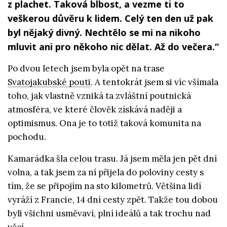
z plachet. Taková blbost, a vezme ti to
veškerou důvěru k lidem. Celý ten den už pak
byl nějaký divný. Nechtělo se mi na nikoho
mluvit ani pro někoho nic dělat. Až do večera.“
Po dvou letech jsem byla opět na trase
Svatojakubské pouti
. A tentokrát jsem si víc všímala
toho, jak vlastně vzniká ta zvláštní poutnická
atmosféra, ve které člověk získává naději a
optimismus. Ona je to totiž taková komunita na
pochodu.
Kamarádka šla celou trasu. Já jsem měla jen pět dní
volna, a tak jsem za ní přijela do poloviny cesty s
tím, že se připojím na sto kilometrů. Většina lidí
vyráží z Francie, 14 dní cesty zpět. Takže tou dobou
byli všichni usměvaví, plní ideálů a tak trochu nad