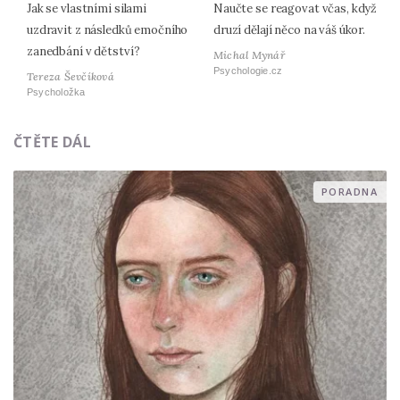
Jak se vlastními silami
Naučte se reagovat včas, když
uzdravit z následků emočního
druzí dělají něco na váš úkor.
zanedbání v dětství?
Michal Mynář
Psychologie.cz
Tereza Ševčíková
Psycholožka
ČTĚTE DÁL
PORADNA