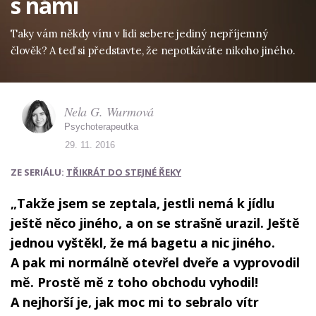
s námi
Taky vám někdy víru v lidi sebere jediný nepříjemný
člověk? A teď si představte, že nepotkáváte nikoho jiného.
Nela G. Wurmová
Psychoterapeutka
29. 11. 2016
ZE SERIÁLU:
TŘIKRÁT DO STEJNÉ ŘEKY
„Takže jsem se zeptala, jestli nemá k jídlu
ještě něco jiného, a on se strašně urazil. Ještě
jednou vyštěkl, že má bagetu a nic jiného.
A pak mi normálně otevřel dveře a vyprovodil
mě. Prostě mě z toho obchodu vyhodil!
A nejhorší je, jak moc mi to sebralo vítr