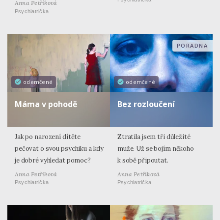
Anna Petříková
Psychiatrička
PORADNA
odemčené
odemčené
Máma v pohodě
Bez rozloučení
Jak po narození dítěte
Ztratila jsem tři důležité
pečovat o svou psychiku a kdy
muže. Už se bojím někoho
je dobré vyhledat pomoc?
k sobě připoutat.
Anna Petříková
Anna Petříková
Psychiatrička
Psychiatrička