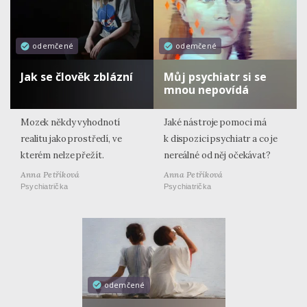
odemčené
odemčené
Jak se člověk zblázní
Můj psychiatr si se
mnou nepovídá
Mozek někdy vyhodnotí
Jaké nástroje pomoci má
realitu jako prostředí, ve
k dispozici psychiatr a co je
kterém nelze přežít.
nereálné od něj očekávat?
Anna Petříková
Anna Petříková
Psychiatrička
Psychiatrička
odemčené