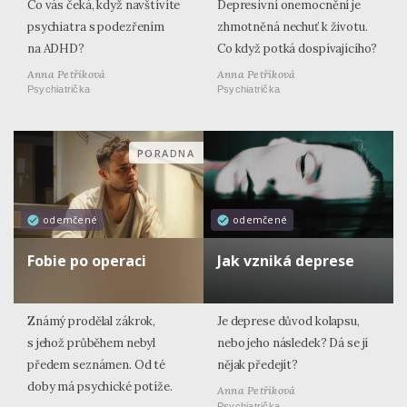
Co vás čeká, když navštívíte
Depresivní onemocnění je
psychiatra s podezřením
zhmotněná nechuť k životu.
na ADHD?
Co když potká dospívajícího?
Anna Petříková
Anna Petříková
Psychiatrička
Psychiatrička
PORADNA
odemčené
odemčené
Fobie po operaci
Jak vzniká deprese
Známý prodělal zákrok,
Je deprese důvod kolapsu,
s jehož průběhem nebyl
nebo jeho následek? Dá se jí
předem seznámen. Od té
nějak předejít?
doby má psychické potíže.
Anna Petříková
Psychiatrička