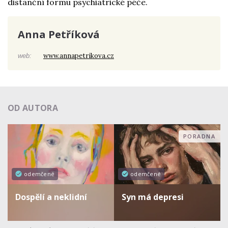
distanční formu psychiatrické péče.
Anna Petříková
www.annapetrikova.cz
web:
OD AUTORA
PORADNA
odemčené
odemčené
Dospělí a neklidní
Syn má depresi