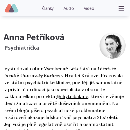
Články
Audio
Video
Anna Petříková
Psychiatrička
Vystudovala obor Všeobecné Lékařství na
Lékařské
fakultě Univerzity Karlovy
v Hradci Králové. Pracovala
ve státní psychiatrické klinice, později již samostatně
v privátní ordinaci jako specialista v oboru. Je
zakladatelkou projektu
@chytnibalanc
, který se věnuje
destigmatizaci a osvětě duševních onemocnění. Na
svém blogu píše o psychiatrické problematice
a zároveň ukazuje lidskou tvář psychiatra 21.století.
Její vizí je plně legislativně ošetřit a osamostatnit