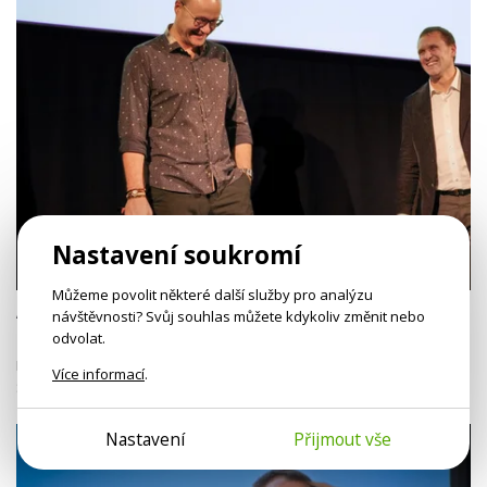
Nastavení soukromí
1h 57m
Můžeme povolit některé další služby pro analýzu
A. Suchý, M. Světlák: Jak se tvoří duševní
návštěvnosti? Svůj souhlas můžete kdykoliv změnit nebo
zdraví
odvolat.
Převratná a podvratná přednáška klinických psychologů Adama
Více informací
.
Suchého a Miroslava Světláka.
Nastavení
Přijmout vše