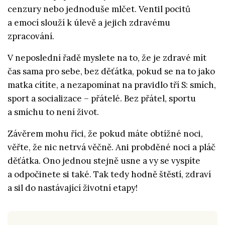
cenzury nebo jednoduše mlčet. Ventil pocitů
a emocí slouží k úlevě a jejich zdravému
zpracování.
V neposlední řadě myslete na to, že je zdravé mít
čas sama pro sebe, bez děťátka, pokud se na to jako
matka cítíte, a nezapomínat na pravidlo tří S: smích,
sport a socializace – přátelé. Bez přátel, sportu
a smíchu to není život.
Závěrem mohu říci, že pokud máte obtížné noci,
věřte, že nic netrvá věčně. Ani probděné noci a pláč
děťátka. Ono jednou stejně usne a vy se vyspíte
a odpočinete si také. Tak tedy hodně štěstí, zdraví
a sil do nastávající životní etapy!