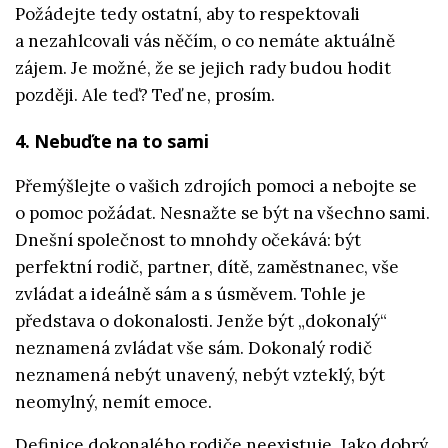
Požádejte tedy ostatní, aby to respektovali
a nezahlcovali vás něčím, o co nemáte aktuálně
zájem. Je možné, že se jejich rady budou hodit
později. Ale teď? Teď ne, prosím.
4. Nebuďte na to sami
Přemýšlejte o vašich zdrojích pomoci a nebojte se
o pomoc požádat. Nesnažte se být na všechno sami.
Dnešní společnost to mnohdy očekává: být
perfektní rodič, partner, dítě, zaměstnanec, vše
zvládat a ideálně sám a s úsměvem. Tohle je
představa o dokonalosti. Jenže být „dokonalý“
neznamená zvládat vše sám. Dokonalý rodič
neznamená nebýt unavený, nebýt vzteklý, být
neomylný, nemít emoce.
Definice dokonalého rodiče neexistuje. Jako
dobrý