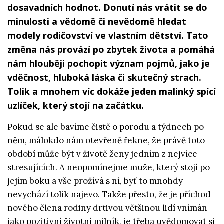
dosavadních hodnot. Donutí nás vrátit se do
minulosti a vědomě či nevědomě hledat
modely rodičovství ve vlastním dětství. Tato
změna nás provází po zbytek života a pomáhá
nám hlouběji pochopit význam pojmů, jako je
vděčnost, hluboká láska či skutečný strach.
Tolik a mnohem víc dokáže jeden malinký spící
uzlíček, který stojí na začátku.
Pokud se ale bavíme čistě o porodu a týdnech po
něm, málokdo nám otevřeně řekne, že právě toto
období může být v životě ženy jedním z nejvíce
stresujících. A
neopomínejme muže
, který stojí po
jejím boku a vše prožívá s ní, byť to mnohdy
nevychází tolik najevo. Takže přesto, že je příchod
nového člena rodiny drtivou většinou lidí vnímán
jako pozitivní životní milník, je třeba uvědomovat si