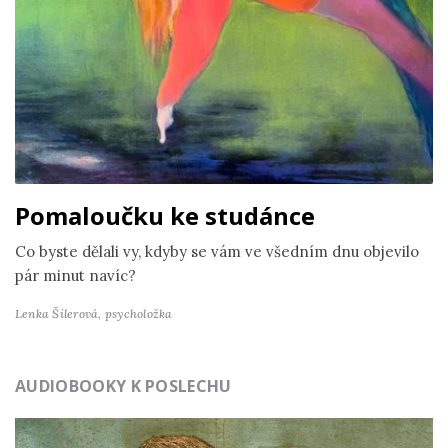
Pomaloučku ke studánce
Co byste dělali vy, kdyby se vám ve všedním dnu objevilo
pár minut navíc?
Lenka Šilerová,
psycholožka
AUDIOBOOKY K POSLECHU