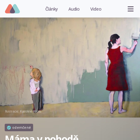
Články
Audio
Video
Ilustrace:
Karoline Kroiß
odemčené
Máma v pohodě