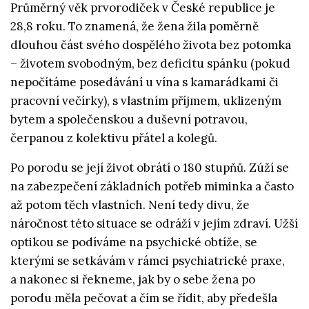
Průměrný věk prvorodiček v České republice je
28,8 roku. To znamená, že žena žila poměrně
dlouhou část svého dospělého života bez potomka
– životem svobodným, bez deficitu spánku (pokud
nepočítáme posedávání u vína s kamarádkami či
pracovní večírky), s vlastním příjmem, uklizeným
bytem a společenskou a duševní potravou,
čerpanou z kolektivu přátel a kolegů.
Po porodu se její život obrátí o 180 stupňů. Zúží se
na zabezpečení základních potřeb miminka a často
až potom těch vlastních. Není tedy divu, že
náročnost této situace se odráží v jejím zdraví. Užší
optikou se podíváme na psychické obtíže, se
kterými se setkávám v rámci psychiatrické praxe,
a nakonec si řekneme, jak by o sebe žena po
porodu měla pečovat a čím se řídit, aby předešla