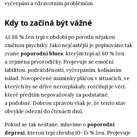
vyčerpání a zdravotním problémům.
Kdy to začíná být vážné
Až 88 % žen trpí v období po porodu nějakou
změnou psychiky. Jako nejčastější je popisováno tak
zvané
poporodní blues
, kterým trpí až 80 % žen
a zejména prvorodičky. Projevuje se emoční
labilitou, podrážděností, vyčerpáním, kolísáním
nálad. Novopečené maminky pláčou v situacích, ve
kterých by se dříve nerozplakaly, rozčilují je věci,
které předtím nepovažovaly za podstatné,
a podobně. Dobrou zprávou však je, že tento stav
obvykle odezní do čtrnácti dnů.
Pokud se tak nestane, mluvíme o
poporodní
depresi
, kterou trpí zhruba 10–15 % žen. Projevuje