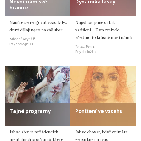
Nevnímám své
Dynamika lásky
hranice
Naučte se reagovat včas, když
Najednou jsme si tak
druzí dělají něco na váš úkor.
vzdálení… Kam zmizelo
všechno to krásné mezi námi?
Michal Mynář
Psychologie.cz
Petra Prest
Psycholožka
Tajné programy
Ponížení ve vztahu
Jak se zbavit nežádoucích
Jak se chovat, když vnímáte,
mentálních programů, které
že partner na vás