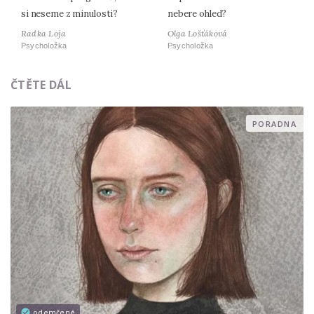
si neseme z minulosti?
nebere ohled?
Radka Loja
Olga Lošťáková
Psycholožka
Psycholožka
ČTĚTE DÁL
PORADNA
odemčené