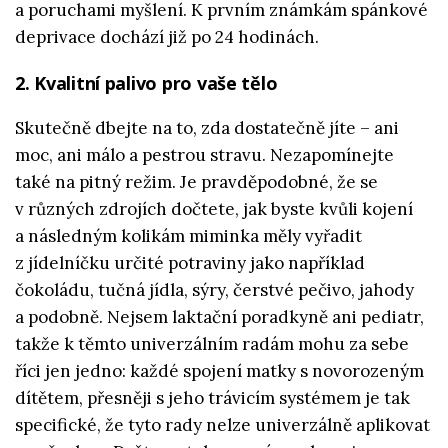
a poruchami myšlení. K prvním známkám spánkové
deprivace dochází již po 24 hodinách.
2. Kvalitní palivo pro vaše tělo
Skutečně dbejte na to, zda dostatečně jíte – ani
moc, ani málo a pestrou stravu. Nezapomínejte
také na pitný režim. Je pravděpodobné, že se
v různých zdrojích dočtete, jak byste kvůli kojení
a následným kolikám miminka měly vyřadit
z jídelníčku určité potraviny jako například
čokoládu, tučná jídla, sýry, čerstvé pečivo, jahody
a podobně. Nejsem laktační poradkyně ani pediatr,
takže k těmto univerzálním radám mohu za sebe
říci jen jedno: každé spojení matky s novorozeným
dítětem, přesněji s jeho trávicím systémem je tak
specifické, že tyto rady nelze univerzálně aplikovat