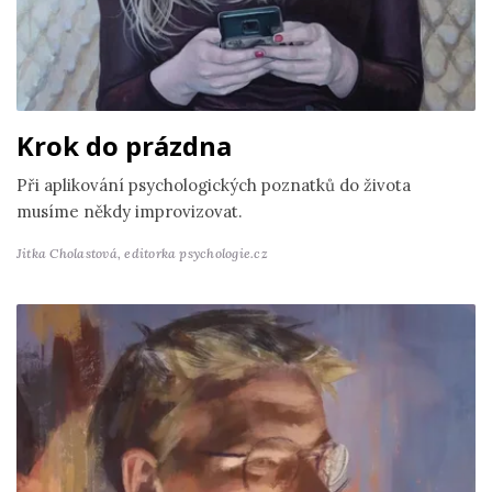
Krok do prázdna
Při aplikování psychologických poznatků do života
musíme někdy improvizovat.
Jitka Cholastová,
editorka psychologie.cz