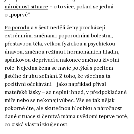
náročnost situace
– o to více, pokud se jedná
o „poprvé“.
Po porodu
a v šestinedělí ženy procházejí
extrémními změnami: poporodními bolestmi,
přestavbou těla, velkou fyzickou a psychickou
únavou, změnou režimu i hormonálních hladin,
spánkovou deprivací a nakonec změnou životní
role. Nejedna žena se navíc potýká s pocitem
jistého druhu selhání. Z toho, že všechna ta
pozitivní očekávání – jako například
příval
mateřské lásky
– se neplní ihned, v předpokládané
míře nebo se nekonají vůbec. Vše se tak nějak
pokorně čte, ale skutečnou hloubku a náročnost
dané situace si čerstvá máma uvědomí teprve poté,
co získá vlastní zkušenost.