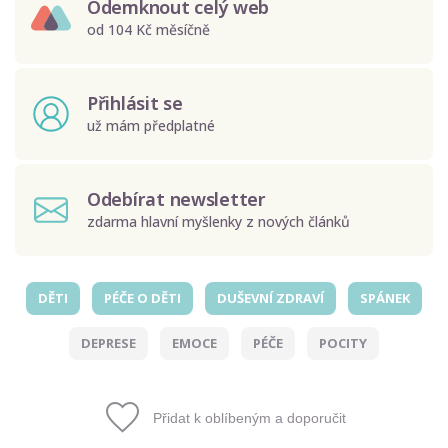
Odemknout celý web
od 104 Kč měsíčně
Přihlásit se
už mám předplatné
Odebírat newsletter
zdarma hlavní myšlenky z nových článků
DĚTI
PÉČE O DĚTI
DUŠEVNÍ ZDRAVÍ
SPÁNEK
Odeslat
DEPRESE
EMOCE
PÉČE
POCITY
Zadáním e-mailu souhlasíte se zpracováním osobních
údajů.
Přidat k oblíbeným a doporučit