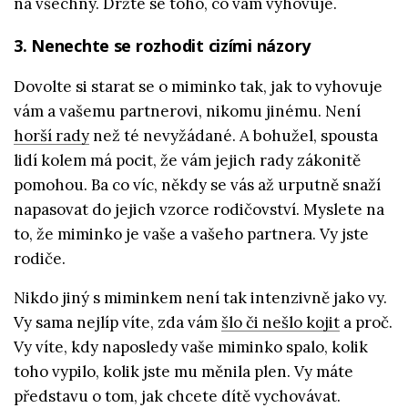
na všechny. Držte se toho, co vám vyhovuje.
3. Nenechte se rozhodit cizími názory
Dovolte si starat se o miminko tak, jak to vyhovuje
vám a vašemu partnerovi, nikomu jinému. Není
horší rady
než té nevyžádané. A bohužel, spousta
lidí kolem má pocit, že vám jejich rady zákonitě
pomohou. Ba co víc, někdy se vás až urputně snaží
napasovat do jejich vzorce rodičovství. Myslete na
to, že miminko je vaše a vašeho partnera. Vy jste
rodiče.
Nikdo jiný s miminkem není tak intenzivně jako vy.
Vy sama nejlíp víte, zda vám
šlo či nešlo kojit
a proč.
Vy víte, kdy naposledy vaše miminko spalo, kolik
toho vypilo, kolik jste mu měnila plen. Vy máte
představu o tom, jak chcete dítě vychovávat.