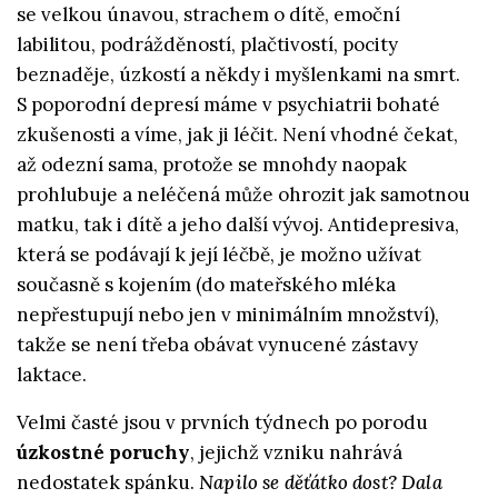
se velkou únavou, strachem o dítě, emoční
labilitou, podrážděností, plačtivostí, pocity
beznaděje, úzkostí a někdy i myšlenkami na smrt.
S poporodní depresí máme v psychiatrii bohaté
zkušenosti a víme, jak ji léčit. Není vhodné čekat,
až odezní sama, protože se mnohdy naopak
prohlubuje a neléčená může ohrozit jak samotnou
matku, tak i dítě a jeho další vývoj. Antidepresiva,
která se podávají k její léčbě, je možno užívat
současně s kojením (do mateřského mléka
nepřestupují nebo jen v minimálním množství),
takže se není třeba obávat vynucené zástavy
laktace.
Velmi časté jsou v prvních týdnech po porodu
úzkostné poruchy
, jejichž vzniku nahrává
nedostatek spánku.
Napilo se děťátko dost? Dala