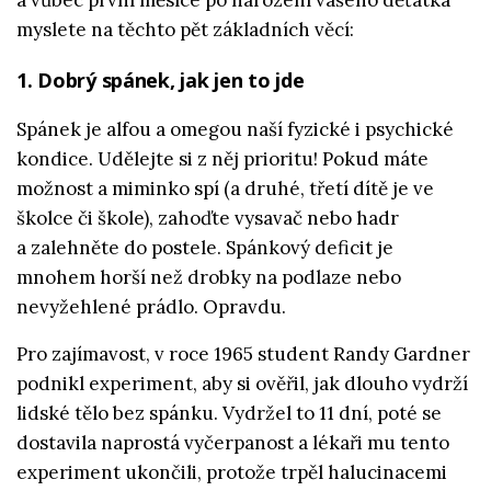
myslete na těchto pět základních věcí:
1. Dobrý spánek, jak jen to jde
Spánek je alfou a omegou naší fyzické i psychické
kondice. Udělejte si z něj prioritu! Pokud máte
možnost a miminko spí (a druhé, třetí dítě je ve
školce či škole), zahoďte vysavač nebo hadr
a zalehněte do postele. Spánkový deficit je
mnohem horší než drobky na podlaze nebo
nevyžehlené prádlo. Opravdu.
Pro zajímavost, v roce 1965 student Randy Gardner
podnikl experiment, aby si ověřil, jak dlouho vydrží
lidské tělo bez spánku. Vydržel to 11 dní, poté se
dostavila naprostá vyčerpanost a lékaři mu tento
experiment ukončili, protože trpěl halucinacemi