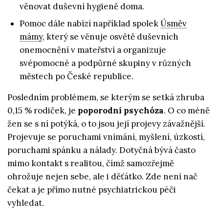
věnovat duševní hygieně doma.
Pomoc dále nabízí například spolek
Úsměv
mámy
, který se věnuje osvětě duševních
onemocnění v mateřství a organizuje
svépomocné a podpůrné skupiny v různých
městech po České republice.
Posledním problémem, se kterým se setká zhruba
0,15 % rodiček, je
poporodní psychóza
. O co méně
žen se s ní potýká, o to jsou její projevy závažnější.
Projevuje se poruchami vnímání, myšlení, úzkostí,
poruchami spánku a nálady. Dotyčná bývá často
mimo kontakt s realitou, čímž samozřejmě
ohrožuje nejen sebe, ale i děťátko. Zde není nač
čekat a je přímo nutné psychiatrickou péči
vyhledat.