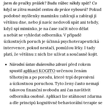
jsem do pračky prášek? Budu vůbec někdy spát? Co
když se zítra manžel cestou do práce vybourá?
Pokud
podobné myšlenky maminku zahlcují a zabírají jí
většinu dne, nebo jí navíc nedovolí spát ani tehdy,
když spí miminko, je na čase začít něco dělat
a nebát se vyhledat odborníka. V případě
úzkostných poruch je účinná psychoterapeutická
intervence, pokud nestačí, pomůžou léky. I tady
platí, že většinu z nich lze užívat a současně kojit.
Národní ústav duševního zdraví
před rokem
spustil
aplikaci KOGITO
určenou ženám
těhotným a po porodu, které trpí depresivní
a úzkostnou poruchou. Tyto ženy často nemají
takovou finanční svobodu ani čas navštívit
odborníka osobně. Aplikaci lze stáhnout zdarma
a dle principů kognitivně behaviorální terapie se