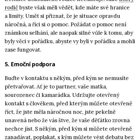
rodič
byste však měli vědět, kde máte své hranice
a limity. Umět si přiznat, že je situace opravdu
náročná, a říci si o pomoc. Požádat o pomoc není
známkou selhání, ale naopak silné vůle k tomu, aby
byly věci v pořádku, abyste vy byli v pořádku a mohli
zase fungovat.
5. Emoční podpora
Buďte v kontaktu s někým, před kým se nemusíte
přetvařovat. Ať je to partner, vaše matka,
sourozenec či kamarádka. Udržujte otevřený
kontakt s člověkem, před kterým můžete otevřeně
říct, že jste měla náročnou noc, jste pekelně
unavená nebo že vás štve, že vaše děťátko zrovna
nechce jíst. S někým, před kým si můžete otevřeně
zanadávat, poplakat, s kým můžete vést debatu bez