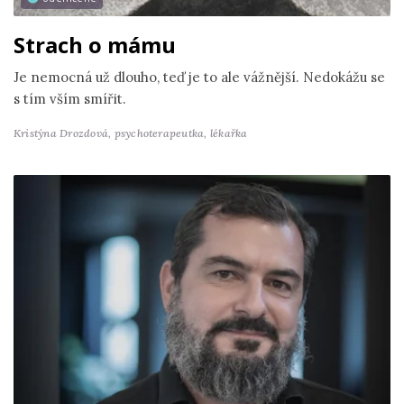
Strach o mámu
Je nemocná už dlouho, teď je to ale vážnější. Nedokážu se
s tím vším smířit.
Kristýna Drozdová,
psychoterapeutka, lékařka