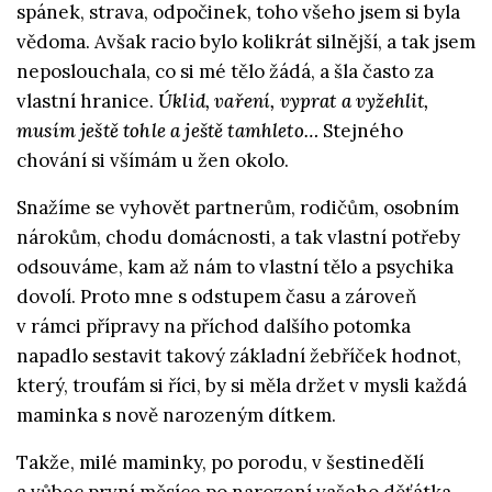
spánek, strava, odpočinek, toho všeho jsem si byla
vědoma. Avšak racio bylo kolikrát silnější, a tak jsem
neposlouchala, co si mé tělo žádá, a šla často za
vlastní hranice.
Úklid, vaření, vyprat a vyžehlit,
musím ještě tohle a ještě tamhleto…
Stejného
chování si všímám u žen okolo.
Snažíme se vyhovět partnerům, rodičům, osobním
nárokům, chodu domácnosti, a tak vlastní potřeby
odsouváme, kam až nám to vlastní tělo a psychika
dovolí. Proto mne s odstupem času a zároveň
v rámci přípravy na příchod dalšího potomka
napadlo sestavit takový základní žebříček hodnot,
který, troufám si říci, by si měla držet v mysli každá
maminka s nově narozeným dítkem.
Takže, milé maminky, po porodu, v šestinedělí
a vůbec první měsíce po narození vašeho děťátka