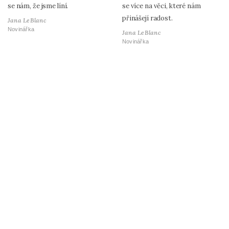
se nám, že jsme líní.
se více na věci, které nám
přinášejí radost.
Jana LeBlanc
Novinářka
Jana LeBlanc
Novinářka