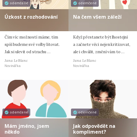
odemčené
odemčené
Úzkost z rozhodování
Na čem všem záleží
Čím víc možností máme, tím
Když přestanete být lhostejní
spíš budeme své volby litovat.
a začnete věci nejen kritizovat,
Jak si ulevit od strachu …
ale i chválit, změní vám to …
Jana LeBlanc
Jana LeBlanc
Novinářka
Novinářka
odemčené
odemčené
Mám jméno, jsem
Jak odpovědět na
někdo
kompliment?