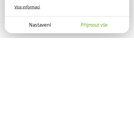
Více informací
.
Nastavení
Přijmout vše
Psychologové a psychoterapeuti na webu Psychologie.cz
sdílí své zkušenosti s lidmi, kterým se nemohou věnovat
osobně. Připojte se k nám, podporujeme se navzájem.
Díky.
Předplatné
Darujte předplatné