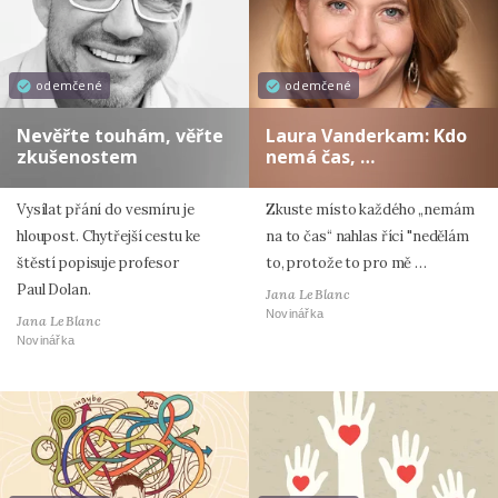
odemčené
odemčené
Nevěřte touhám, věřte
Laura Vanderkam: Kdo
zkušenostem
nemá čas, …
Vysílat přání do vesmíru je
Zkuste místo každého „nemám
hloupost. Chytřejší cestu ke
na to čas“ nahlas říci "nedělám
štěstí popisuje profesor
to, protože to pro mě …
Paul Dolan.
Jana LeBlanc
Novinářka
Jana LeBlanc
Novinářka