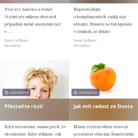
Proč si v Americe s téměř
Nepřemýšlejte
čtyřmi sty miliony obyvatel
o komplimentech, raději si je
připadám méně anonymní než
užívejte. Stanete se tím lepšími
v …
v čemkoli, co děláte.
Jana LeBlanc
Jana LeBlanc
Novinářka
Novinářka
odemčené
odemčené
Přestaňte růst!
Jak mít radost ze života
Když nerosteme, máme pocit, že
Máme zvýšený sklon věnovat
skomíráme. Když stíháme, zdá
pozornost obavám. Soustřeďme