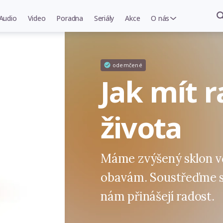
Audio
Video
Poradna
Seriály
Akce
O nás
odemčené
Jak mít r
života
Máme zvýšený sklon v
obavám. Soustřeďme se
nám přinášejí radost.