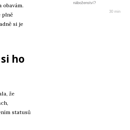
náboženství?
 a obavám.
30 min
e plně
adně si je
si ho
la, že
ch,
ením statusů