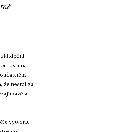
stně
 zklidnění
zornosti na
 současném
 že nestál za
nezajímavé a…
ěle vytvořit
extrémní