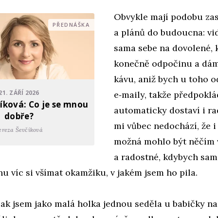
Obvykle mají podobu zas
PŘEDNÁŠKA
a plánů do budoucna: vi
sama sebe na dovolené, 
konečně odpočinu a dám
kávu, aniž bych u toho o
21. ZÁŘÍ 2026
e‑maily, takže předpoklá
íková: Co je se mnou
automaticky dostaví i ra
dobře?
mi vůbec nedochází, že i
ereza Ševčíková
možná mohlo být něčím 
a radostné, kdybych sam
hu víc si všímat okamžiku, v jakém jsem ho pila.
jak jsem jako malá holka jednou seděla u babičky na