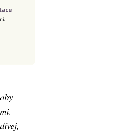
tace
mí.
 aby
ami.
dívej,