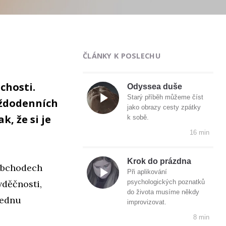
ČLÁNKY K POSLECHU
uchosti.
Odyssea duše
Starý příběh můžeme číst
aždodenních
jako obrazy cesty zpátky
, že si je
k sobě.
16 min
Krok do prázdna
 obchodech
Při aplikování
vděčnosti,
psychologických poznatků
do života musíme někdy
jednu
improvizovat.
8 min