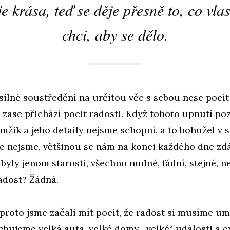
je krása, teď se děje přesně to, co vla
chci, aby se dělo.
 silné soustředění na určitou věc s sebou nese pocit
 zase přichází pocit radosti. Když tohoto upnutí po
mžik a jeho detaily nejsme schopní, a to bohužel v
 nejsme, většinou se nám na konci každého dne zdá,
 byly jenom starosti, všechno nudné, fádní, stejné, 
adost? Žádná.
roto jsme začali mít pocit, že radost si musíme um
řebujeme velká auta, velké domy, „velké“ události a 