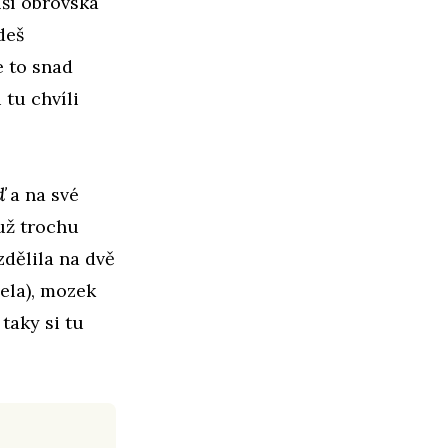
lší obrovská
deš
e to snad
 tu chvíli
eď
a na své
 už trochu
dělila na dvě
žela), mozek
taky si tu