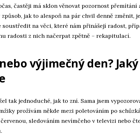
bčas, častěji má sklon věnovat pozornost přemítání
způsob, jak to alespoň na pár chvil denně změnit, j
 soustředit na věci, které nám přinášejí radost, příp
hu radosti z nich načerpat zpětně – rekapitulací.
 nebo výjimečný den? Jaký 
e
el tak jednoduché, jak to zní. Sama jsem vypozorova
mžiky prožívám někde mezi poletováním po schůzká
 červenou, sledováním nevímčeho v televizi nebo čt
.