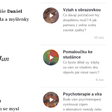
Vztah s obrazovkou
píše
Daniel
Co dávají počítačové hry
da a myšlenky
dospělému muži? A jak
partnera z online světa
zavolat zpátky?
10 min
Pomaloučku ke
 Jan
studánce
Co byste dělali vy, kdyby
se vám ve všedním dnu
objevilo pár minut navíc?
8 min
Psychoterapie a víra
Bude vám psychoterapeut
u
vymlouvat zájem
m se mysl
o alternativní metody nebo