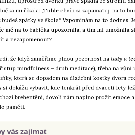
álinku, uprostřed dvorku právě spadla ze stromu da
ička mi říkala: „Tuhle chvíli si zapamatuj, na to bu
 budeš zpátky ve škole.“ Vzpomínám na to dodnes. J
že mě na to babička upozornila, a tím mi umožnila si
žít a nezapomenout?
rdí, že když zaměříme plnou pozornost na
tady a t
přístup mindfulness – druh meditace), třeba na vůni
uňky, která se dopadem na dlažební kostky dvora roz
 si dokážu vybavit, kde tenkrát před dvaceti lety le
chozí brebentění, dovolí nám naplno prožít emoce a 
 do paměti.
y vás zajímat