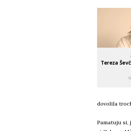
Tereza Ševč
T
dovolila troc
Pamatuju si, 