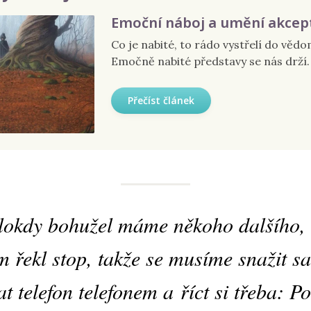
Emoční náboj a umění akcep
Co je nabité, to rádo vystřelí do vědo
Emočně nabité představy se nás drží.
Přečíst článek
okdy bohužel máme někoho dalšího,
 řekl stop, takže se musíme snažit s
t telefon telefonem a říct si třeba: Po