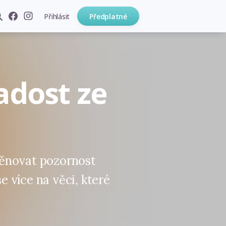
Přihlásit
Předplatné
adost ze
ěnovat pozornost
 více na věci, které