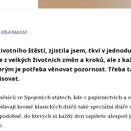
I DĚLÁ RADOST
ivotního štěstí, zjistila jsem, tkví v jednod
e z velkých životních změn a kroků, ale z k
erým je potřeba věnovat pozornost. Třeba tak
isovat.
měsíců ve Spojených státech, kde v papírnictvích a
dávají kromě klasických diářů také speciální diáře 
 podobně, do kterých si každý den zapíšete alespoň 
c.