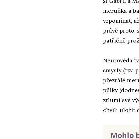
si Gabru a M
meruňka a bab
vzpomínat, až
právě proto, 
patřičně pro
Neurověda tv
smysly (tzv. 
přezrálé mer
půlky (dodnes
ztlumí své vý
chvíli uložit
Mohlo b