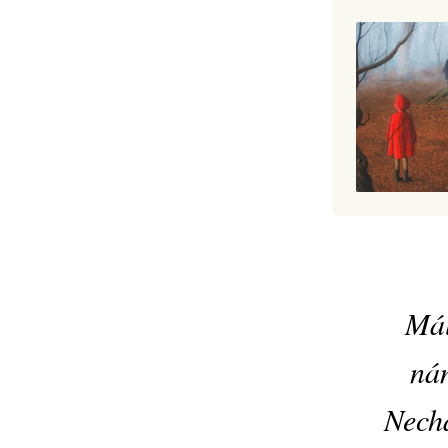
Mál
nám
Necha