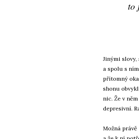
to 
Jinými slovy,
a spolu s ním
přítomný oka
shonu obvykle
nic. Že v něm
depresivní. R
Možná právě p
a že k ní pot