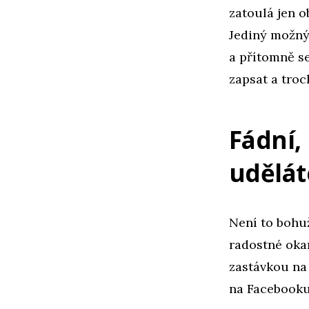
zatoulá jen o
Jediný možný 
a přítomně se
zapsat a troc
Fádní,
udělát
Není to bohuž
radostné oka
zastávkou na
na Facebooku