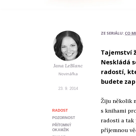
Foto: Thinkstock.com
ZE SERIÁLU:
CO M
Tajemství ž
Neskládá s
Jana LeBlanc
radostí, kt
Novinářka
budete zap
23. 9. 2014
Žiju několik 
s knihami pro
RADOST
POZORNOST
radosti a tak
PŘÍTOMNÝ
příjemnou vě
OKAMŽIK