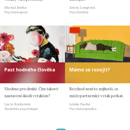
Michal Kniha
Aneta Langrová
Psychoterapeut
Psycholožka
Past hodného člověka
Máme se rozejít?
Všechno pro druhé. Čím takové
Rozchod není to nejhorší, co
nastavení škodí vztahům?
může partnerský vztah potkat.
Lucie Kosturová
Lenka Suchá
Studentka psychologie
Psychoterapeutka