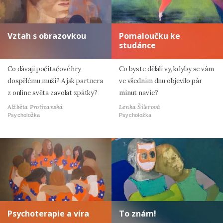
Vztah s obrazovkou
Pomaloučku ke
studánce
Co dávají počítačové hry
Co byste dělali vy, kdyby se vám
dospělému muži? A jak partnera
ve všedním dnu objevilo pár
z online světa zavolat zpátky?
minut navíc?
Alžběta Protivanská
Lenka Šilerová
Psycholožka
Psycholožka
Psychoterapie a víra
To znám!