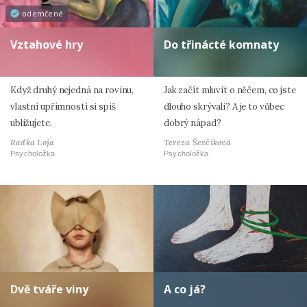
odemčené
Vztahové hry
Do třinácté komnaty
Když druhý nejedná na rovinu,
Jak začít mluvit o něčem, co jste
vlastní upřímností si spíš
dlouho skrývali? A je to vůbec
ubližujete.
dobrý nápad?
Radka Loja
Tereza Ševčíková
Psycholožka
Psycholožka
Dvě tváře viny
A co já?