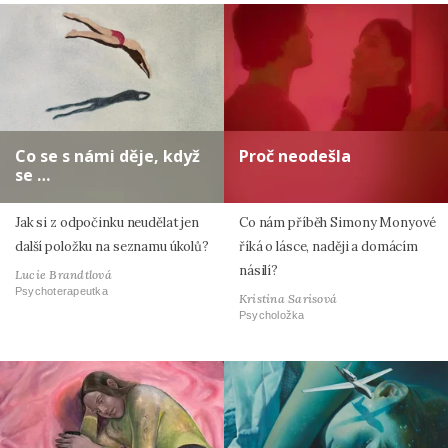
Co se s námi děje, když
Proč neodešla
se …
Jak si z odpočinku neudělat jen
Co nám příběh Simony Monyové
další položku na seznamu úkolů?
říká o lásce, naději a domácím
násilí?
Lucie Brandtlová
Psychoterapeutka
Kristina Sarisová
Psycholožka