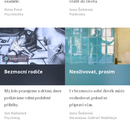
osaměle.
vrátit do života.
Petra Prest
Jana Šulistová
Psycholožka
Publicistka
odemčené
Bezmocní rodiče
Neoživovat, prosím
My, kdo pracujeme s dětmi, dnes
I v bezmoci o sobě člověk může
potkáváme velmi podobné
rozhodovat, pokud se
příběhy.
připraví včas.
Jan Kulhánek
Jana Šulistová
Stanislava Gabriel Waldštejn
Psycholog