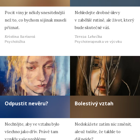
Pocit viny je někdy snesitelnější
Nehledejte drobné úlevy
než to, co bychom si jinak museli
v zaběhlé rutině, ale život, který
přiznat.
bude skutečně váš.
Kristina Sarisová
Tereza Lehečka
Psycholožka
Psychoterapeutka ve výcviku
Odpustit nevěru?
Bolestivý vztah
Nechtějte, aby ve vztahu bylo
Nedokážete zatím nic změnit,
všechno jako dřív. Právě tam
ale už tušíte, že takhle to
vznikly vaše problémy.
dál nejde?