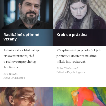
Radikálně upřímné
Krok do prázdna
vztahy
Jediná cesta k blízkosti je
Při aplikování psychologických
riskovat zranění, říká
poznatků do života musíme
v rozhovoru psycholog
někdy improvizovat.
Jan Benda.
Jitka Cholastová
Editorka Psychologie.cz
Jan Benda
Jitka Cholastová