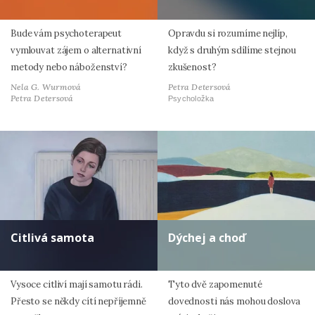
Bude vám psychoterapeut
Opravdu si rozumíme nejlíp,
vymlouvat zájem o alternativní
když s druhým sdílíme stejnou
metody nebo náboženství?
zkušenost?
Nela G. Wurmová
Petra Detersová
Petra Detersová
Psycholožka
Citlivá samota
Dýchej a choď
Vysoce citliví mají samotu rádi.
Tyto dvě zapomenuté
Přesto se někdy cítí nepříjemně
dovednosti nás mohou doslova