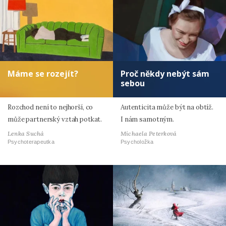
Máme se rozejít?
Proč někdy nebýt sám
sebou
Rozchod není to nejhorší, co
Autenticita může být na obtíž.
může partnerský vztah potkat.
I nám samotným.
Lenka Suchá
Michaela Peterková
Psychoterapeutka
Psycholožka