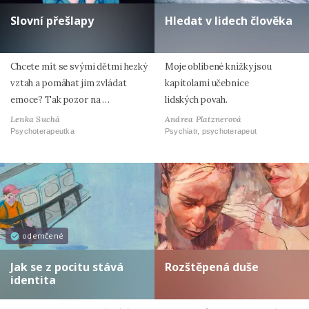
Slovní přešlapy
Hledat v lidech člověka
Chcete mít se svými dětmi hezký
Moje oblíbené knížky jsou
vztah a pomáhat jim zvládat
kapitolami učebnice
emoce? Tak pozor na …
lidských povah.
Lenka Suchá
Andrea Platznerová
Psychoterapeutka
Psychiatr, psychoterapeut
odemčené
Jak se z pocitu stává
Rozštěpená duše
identita