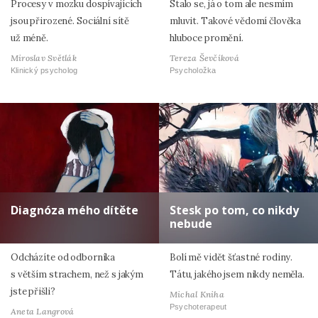
Procesy v mozku dospívajících
Stalo se, já o tom ale nesmím
jsou přirozené. Sociální sítě
mluvit. Takové vědomí člověka
už méně.
hluboce promění.
Miroslav Světlák
Tereza Ševčíková
Klinický psycholog
Psycholožka
Diagnóza mého dítěte
Stesk po tom, co nikdy
nebude
Odcházíte od odborníka
Bolí mě vidět šťastné rodiny.
s větším strachem, než s jakým
Tátu, jakého jsem nikdy neměla.
jste přišli?
Michal Kniha
Psychoterapeut
Aneta Langrová