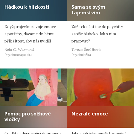
Hádkou k blízkosti
Sama se svým
tajemstvím
Když projevíme svoje emoce
Zážitek násilí se do psychiky
a potřeby, dáváme druhému
zapíše hluboko. Jak s ním
příležitost, aby nás uviděl.
pracovat?
Nela G. Wurmová
Tereza Ševčíková
Psychoterapeutka
Psycholožka
Pomoc pro sněhové
Nezralé emoce
vločky
Co děti a dospívající doopravdy
Jako malí jste neměli bezpečný