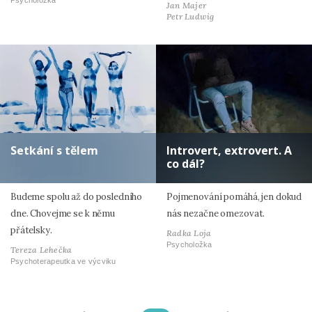
Psycholožka
Jan Majer
Petr Ludwig
Setkání s tělem
Introvert, extrovert. A
co dál?
Budeme spolu až do posledního
Pojmenování pomáhá, jen dokud
dne. Chovejme se k němu
nás nezačne omezovat.
přátelsky.
Radka Loja
Psycholožka
Tereza Lehečka
Psychoterapeutka ve výcviku