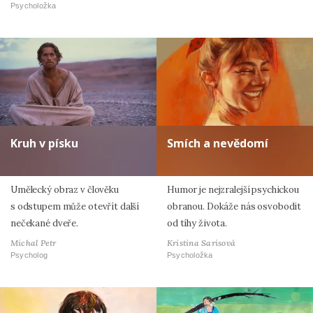
Psycholožka
Kruh v písku
Smích a nevědomí
Umělecký obraz v člověku
Humor je nejzralejší psychickou
s odstupem může otevřít další
obranou. Dokáže nás osvobodit
nečekané dveře.
od tíhy života.
Michal Petr
Kristina Sarisová
Psycholog
Psycholožka