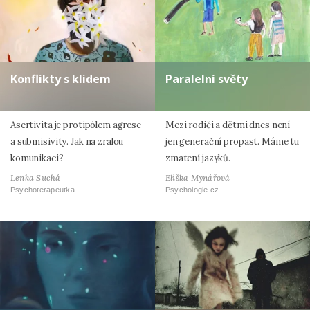
Konflikty s klidem
Paralelní světy
Asertivita je protipólem agrese
Mezi rodiči a dětmi dnes není
a submisivity. Jak na zralou
jen generační propast. Máme tu
komunikaci?
zmatení jazyků.
Lenka Suchá
Eliška Mynářová
Psychoterapeutka
Psychologie.cz