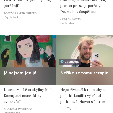
potřebují?
prostor pro svoje potřeby.
Dozrát lze v dospělosti.
Kateřina Hamerníková
Psycholožka
Jana Šulistová
Publicistka
odemčené
Já nejsem jen já
Neříkejte tomu terapie
Neseme v sobě otisky jiných lidí.
Nepoužívám AI k tomu, aby mi
Komu patří různé sklony
pomohla konflikt vyhrát, ale
uvnitř vás?
pochopit. Rozhovor s Petrem
Ludwigem.
Michaela Peterková