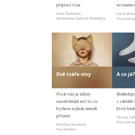
připraví včas.
seznamu 
Jana Šulistová
Lucie Bran
Stanislava Gabriel Waldštejn
Psychotera
Dvě tváře viny
A co já?
Pocit viny je někdy
Nehledejt
snesitelnější než to, co
v zaběhlé r
bychom si jinak museli
který bud
přiznat.
Tereza Le
Psychotera
Kristina Sarisová
Psycholožka