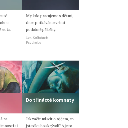
nuté
My, kdo pracujeme s dětmi,
mohou
dnes potkáváme velmi
života.
podobné příběhy.
Jan Kulhánek
Psycholog
Do třinácté komnaty
ná na
Jak začít mluvit o něčem, co
římností si
jste dlouho skrývali? A je to