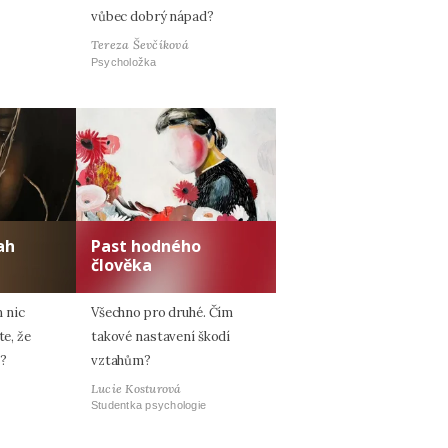
vůbec dobrý nápad?
Tereza Ševčíková
Psycholožka
ah
Past hodného
člověka
 nic
Všechno pro druhé. Čím
te, že
takové nastavení škodí
e?
vztahům?
Lucie Kosturová
Studentka psychologie