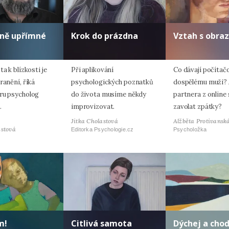
lně upřímné
Krok do prázdna
Vztah s obra
ta k blízkosti je
Při aplikování
Co dávají počítač
ranění, říká
psychologických poznatků
dospělému muži? 
ru psycholog
do života musíme někdy
partnera z online
.
improvizovat.
zavolat zpátky?
Jitka Cholastová
Alžběta Protivansk
astová
Editorka Psychologie.cz
Psycholožka
m!
Citlivá samota
Dýchej a cho