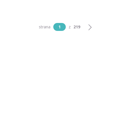
strana
1
z
219