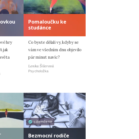
zovkou
Pomaloučku ke
studánce
ové hry
Co byste dělali vy, kdyby se
A jak
vám ve všedním dnu objevilo
 světa
pár minut navíc?
Lenka Šilerová
Psycholožka
á
odemčené
ď
Bezmocní rodiče