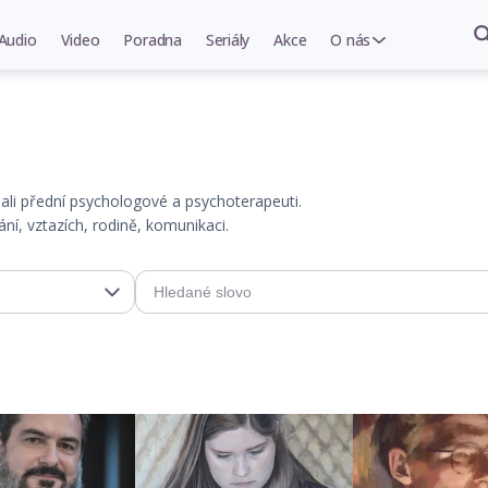
Audio
Video
Poradna
Seriály
Akce
O nás
psali přední psychologové a psychoterapeuti.
í, vztazích, rodině, komunikaci.