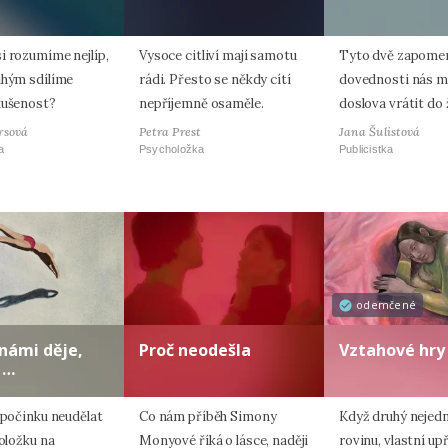
i rozumíme nejlíp,
Vysoce citliví mají samotu
Tyto dvě zapome
uhým sdílíme
rádi. Přesto se někdy cítí
dovednosti nás 
kušenost?
nepříjemně osaměle.
doslova vrátit do 
rsová
Petra Prest
Jana Šulistová
a
Psycholožka
Publicistka
odemčené
 námi děje,
Proč neodešla
Vztahové hry
 …
dpočinku neudělat
Co nám příběh Simony
Když druhý nejed
položku na
Monyové říká o lásce, naději
rovinu, vlastní up