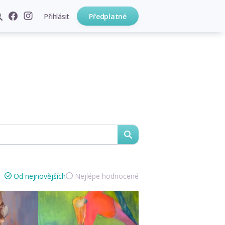
Přihlásit
Předplatné
hledat
Od nejnovějších
Nejlépe hodnocené