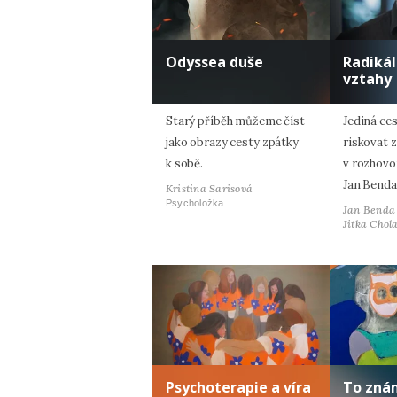
Odyssea duše
Radiká
vztahy
Starý příběh můžeme číst
Jediná ces
jako obrazy cesty zpátky
riskovat z
k sobě.
v rozhovo
Jan Benda
Kristina Sarisová
Psycholožka
Jan Benda
Jitka Chol
Psychoterapie a víra
To zná