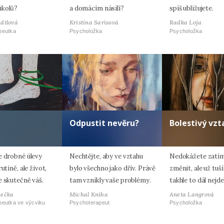
úkolů?
a domácím násilí?
spíš ubližujete.
dtlová
Kristina Sarisová
Radka Loja
peutka
Psycholožka
Psycholožka
Odpustit nevěru?
Bolestivý vzt
e drobné úlevy
Nechtějte, aby ve vztahu
Nedokážete zatím
utině, ale život,
bylo všechno jako dřív. Právě
změnit, ale už tuší
e skutečně váš.
tam vznikly vaše problémy.
takhle to dál nejd
hečka
Michal Kniha
Aneta Langrová
peutka ve výcviku
Psychoterapeut
Psycholožka