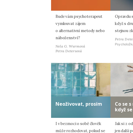
Bude vám psychoterapeut
Opravdu s
vymlouvat zájem
když s dr
o alternativní metody nebo
stejnou z
náboženství?
Petra Dete
Psycholožk
Nela G. Wurmová
Petra Detersová
Neoživovat, prosím
Co se s
když se
I v bezmoci o sobě člověk
Jak si z o
může rozhodovat, pokud se
jen další 