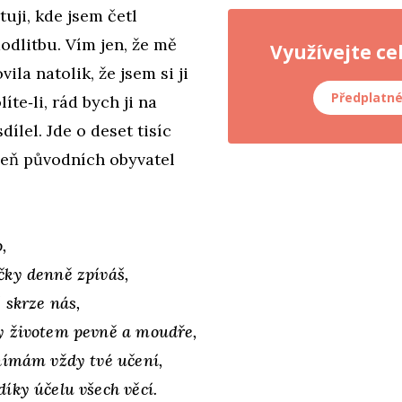
uji, kde jsem četl
odlitbu. Vím jen, že mě
Využívejte ce
vila natolik, že jsem si ji
Předplatn
íte‑li, rád bych ji na
dílel. Jde o deset tisíc
seň původních obyvatel
o,
čky denně zpíváš,
 skrze nás,
 životem pevně a moudře,
nímám vždy tvé učení,
ky účelu všech věcí.