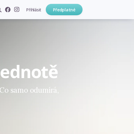
Přihlásit
Předplatné
jednotě
. Co samo odumírá,