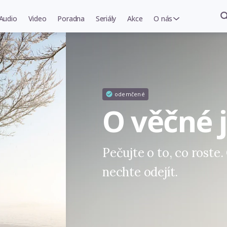
Audio
Video
Poradna
Seriály
Akce
O nás
odemčené
O věčné 
Pečujte o to, co roste
nechte odejít.