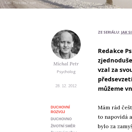
Foto: Thinkstock.com
ZE SERIÁLU:
JAK S
Redakce Ps
zjednodušen
Michal Petr
vzal za svo
Psycholog
předsevzet
28. 12. 2012
můžeme vní
Mám rád češt
DUCHOVNÍ
ROZVOJ
to napovídá a
DUCHOVNO
bylo za zam
ŽIVOTNÍ SMĚR