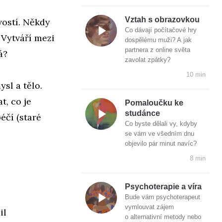
Vztah s obrazovkou
vostí. Někdy
Co dávají počítačové hry
. Vytváří mezi
dospělému muži? A jak
partnera z online světa
há?
zavolat zpátky?
10 min
ysl a tělo.
t, co je
Pomaloučku ke
studánce
éčí (staré
Co byste dělali vy, kdyby
se vám ve všedním dnu
objevilo pár minut navíc?
8 min
Psychoterapie a víra
Bude vám psychoterapeut
vymlouvat zájem
il
o alternativní metody nebo