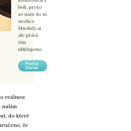
bolí, proto
se nám do ní
nechce.
Mnohdy si
ale právě
tím
ubližujeme.
Přečíst
článek
 o reálnou
e naším
st, do které
aručeno, že