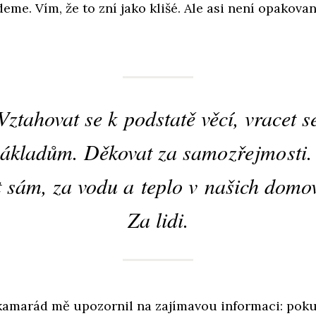
deme. Vím, že to zní jako klišé. Ale asi není opakova
Vztahovat se k podstatě věcí, vracet s
základům. Děkovat za
samozřejmosti
.
t sám, za vodu a teplo v našich domo
Za lidi.
kamarád mě upozornil na zajímavou informaci: poku