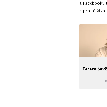
a Facebook? J
a proud živo
Tereza Ševč
T