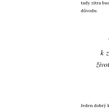
tady zítra bu
důvodu.
k 
živo
Jeden dobrý 