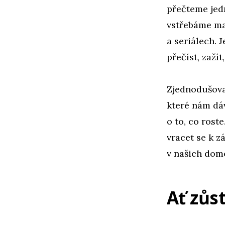
přečteme jedn
vstřebáme ma
a seriálech. 
přečíst, zaž
Zjednodušova
které nám dáv
o to, co rost
vracet se k 
v našich domo
Ať zůs