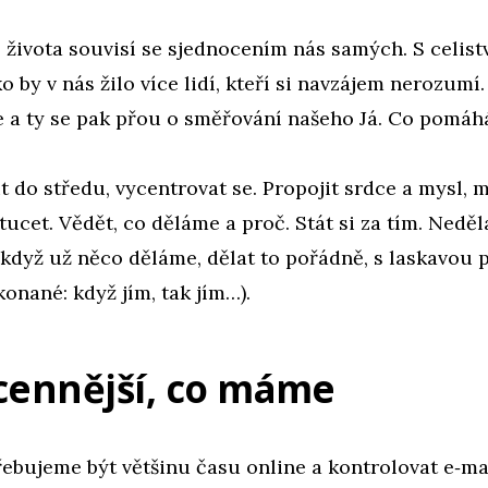
života souvisí se sjednocením nás samých. S celist
ko by v nás žilo více lidí, kteří si navzájem nerozumí
e a ty se pak přou o směřování našeho Já. Co pomá
t do středu, vycentrovat se. Propojit srdce a mysl, m
tucet. Vědět, co děláme a proč. Stát si za tím. Neděla
 když už něco děláme, dělat to pořádně, s laskavou p
nané: když jím, tak jím…).
cennější, co máme
ebujeme být většinu času online a kontrolovat e‑ma