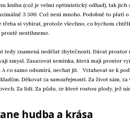
u knihu (což je velmi optimistický odhad), tak jich z
ximálně 3 500. Což není mnoho. Podobně to platí o
Je třeba si vybírat, protože všechno, co bychom chtěli
ít, prostě nestihneme.
t tedy znamená nedělat zbytečnosti. Dávat prostor
ají smysl. Zasazovat semínka, která mají prostor vy
e. A co samo odumírá, nechat jít. Vztahovat se k pod
základům. Děkovat za
samozřejmosti
. Za život sám, za
vech. Za lidi. Za půdu, ze které rostou plody, jež 
tane hudba a krása