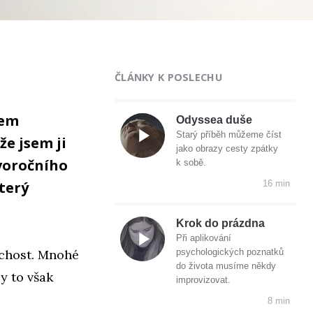
ČLÁNKY K POSLECHU
kem
Odyssea duše
Starý příběh můžeme číst
že jsem ji
jako obrazy cesty zpátky
ovoročního
k sobě.
terý
16 min
Krok do prázdna
Při aplikování
uchost. Mnohé
psychologických poznatků
do života musíme někdy
y to však
improvizovat.
8 min