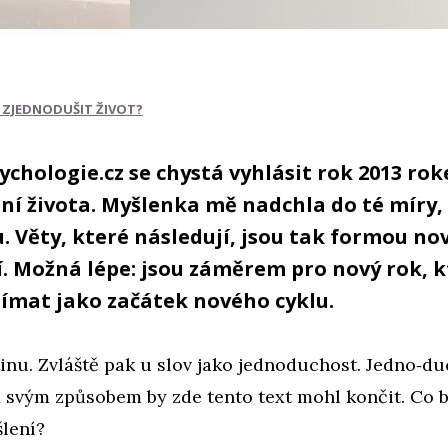
I ZJEDNODUŠIT ŽIVOT?
ychologie.cz se chystá vyhlásit rok 2013 ro
í života. Myšlenka mě nadchla do té míry, 
u. Věty, které následují, jsou tak formou n
í. Možná lépe: jsou záměrem pro nový rok, k
mat jako začátek nového cyklu.
inu. Zvláště pak u slov jako jednoduchost. Jedno‑d
 svým způsobem by zde tento text mohl končit. Co b
yšlení?