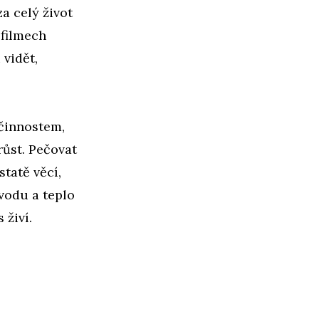
a celý život
 filmech
 vidět,
 činnostem,
růst. Pečovat
statě věcí,
 vodu a teplo
nás živí.