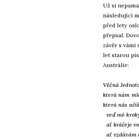
Už si nepamat
následující m
před lety oslo
přepsal. Dovol
závěr s vámi s
let starou pí
Austrálie:
Věčná Jednot
která nám ml
která nás učíš
veď mé kroky
ať kráčeje v
ať vzdávám dí