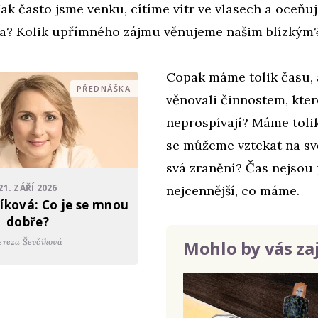
ak často jsme venku, cítíme vítr ve vlasech a oceň
ta? Kolik upřímného zájmu věnujeme našim blízkým?
Copak máme tolik času,
PŘEDNÁŠKA
věnovali činnostem, kte
neprospívají? Máme tolik
se můžeme vztekat na svě
svá zranění? Čas nejsou 
21. ZÁŘÍ 2026
nejcennější, co máme.
íková: Co je se mnou
dobře?
Mohlo by vás za
ereza Ševčíková