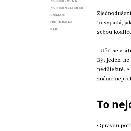
ŽIVOTNÍ ZMĚNA
ŽIVOTNÍ NAPLNĚNÍ
Zjednodušení 
VNÍMÁNÍ
to vypadá, ja
UVĚDOMĚNÍ
KLID
sebou koalic
Učit se vráti
Být jeden, ne 
nedůležité. A
známé nepřeko
To nej
Opravdu potř