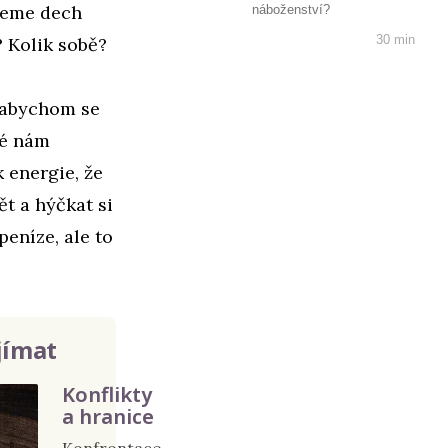
ujeme dech
náboženství?
30 min
 Kolik sobě?
 abychom se
ré nám
 energie, že
t a hýčkat si
peníze, ale to
jímat
Konflikty
a hranice
Konfrontace