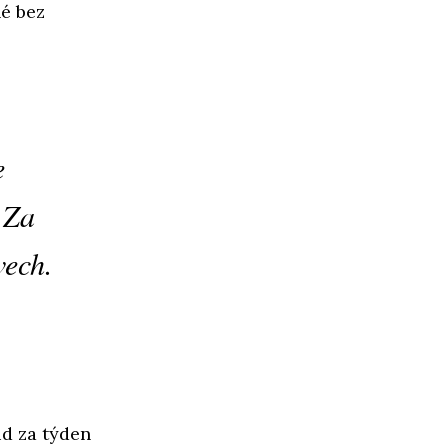
né bez
e
 Za
vech.
d za týden