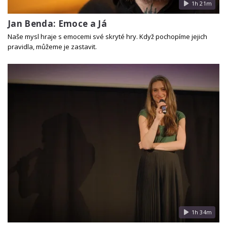
1h 21m
Jan Benda: Emoce a Já
Naše mysl hraje s emocemi své skryté hry. Když pochopíme jejich
pravidla, můžeme je zastavit.
1h 34m