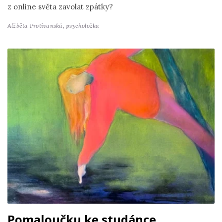
z online světa zavolat zpátky?
Alžběta Protivanská,
psycholožka
Pomaloučku ke studánce