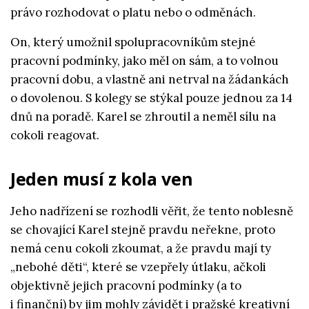
právo rozhodovat o platu nebo o odměnách.
On, který umožnil spolupracovníkům stejné
pracovní podmínky, jako měl on sám, a to volnou
pracovní dobu, a vlastně ani netrval na žádankách
o dovolenou. S kolegy se stýkal pouze jednou za 14
dnů na poradě. Karel se zhroutil a neměl sílu na
cokoli reagovat.
Jeden musí z kola ven
Jeho nadřízení se rozhodli věřit, že tento noblesně
se chovající Karel stejně pravdu neřekne, proto
nemá cenu cokoli zkoumat, a že pravdu mají ty
„nebohé děti“, které se vzepřely útlaku, ačkoli
objektivně jejich pracovní podmínky (a to
i finanční) by jim mohly závidět i pražské kreativní