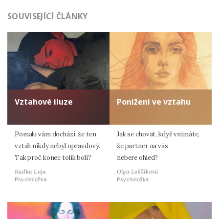
SOUVISEJÍCÍ ČLÁNKY
Vztahové iluze
Ponížení ve vztahu
Pomalu vám dochází, že ten
Jak se chovat, když vnímáte,
vztah nikdy nebyl opravdový.
že partner na vás
Tak proč konec tolik bolí?
nebere ohled?
Radka Loja
Olga Lošťáková
Psycholožka
Psycholožka