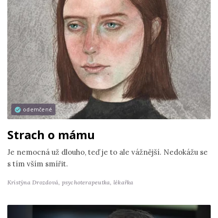
odemčené
Strach o mámu
Je nemocná už dlouho, teď je to ale vážnější. Nedokážu se
s tím vším smířit.
Kristýna Drozdová,
psychoterapeutka, lékařka