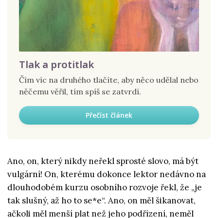
Tlak a protitlak
Čím víc na druhého tlačíte, aby něco udělal nebo
něčemu věřil, tím spíš se zatvrdí.
Přečíst článek
Ano, on, který nikdy neřekl sprosté slovo, má být
vulgární! On, kterému dokonce lektor nedávno na
dlouhodobém kurzu osobního rozvoje řekl, že „je
tak slušný, až ho to se*e“. Ano, on měl šikanovat,
ačkoli měl menší plat než jeho podřízení, neměl