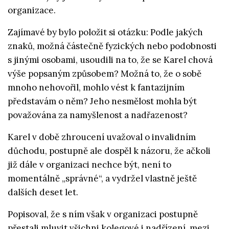
organizace.
Zajímavé by bylo položit si otázku: Podle jakých
znaků, možná částečně fyzických nebo podobnosti
s jinými osobami, usoudili na to, že se Karel chová
výše popsaným způsobem? Možná to, že o sobě
mnoho nehovořil, mohlo vést k fantazijním
představám o něm? Jeho nesmělost mohla být
považována za namyšlenost a nadřazenost?
Karel v době zhroucení uvažoval o invalidním
důchodu, postupně ale dospěl k názoru, že ačkoli
již dále v organizaci nechce být, není to
momentálně „správné“, a vydržel vlastně ještě
dalších deset let.
Popisoval, že s ním však v organizaci postupně
přestali mluvit všichni kolegové i nadřízení, mezi