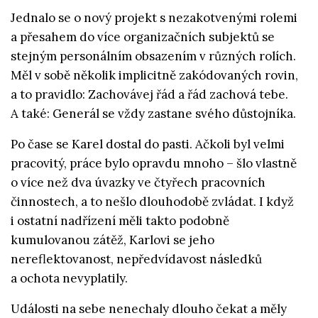
Jednalo se o nový projekt s nezakotvenými rolemi
a přesahem do více organizačních subjektů se
stejným personálním obsazením v různých rolích.
Měl v sobě několik implicitně zakódovaných rovin,
a to pravidlo: Zachovávej řád a řád zachová tebe.
A také: Generál se vždy zastane svého důstojníka.
Po čase se Karel dostal do pasti. Ačkoli byl velmi
pracovitý, práce bylo opravdu mnoho – šlo vlastně
o více než dva úvazky ve čtyřech pracovních
činnostech, a to nešlo dlouhodobě zvládat. I když
i ostatní nadřízení měli takto podobně
kumulovanou zátěž, Karlovi se jeho
nereflektovanost, nepředvídavost následků
a ochota nevyplatily.
Události na sebe nenechaly dlouho čekat a měly