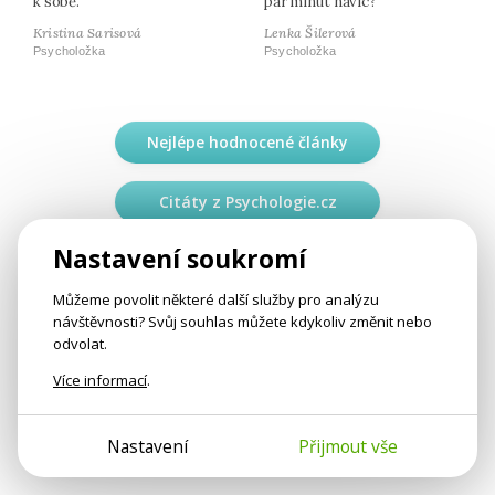
k sobě.
pár minut navíc?
Kristina Sarisová
Lenka Šilerová
Psycholožka
Psycholožka
Nejlépe hodnocené články
Citáty z Psychologie.cz
Nastavení soukromí
Můžeme povolit některé další služby pro analýzu
návštěvnosti? Svůj souhlas můžete kdykoliv změnit nebo
odvolat.
Více informací
.
Nastavení
Přijmout vše