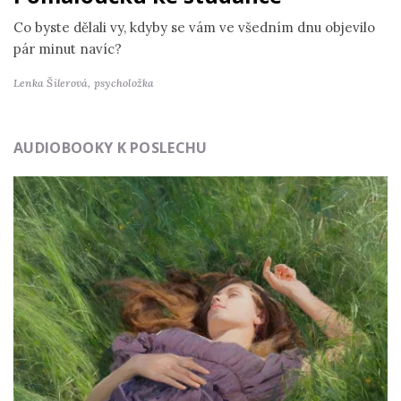
Co byste dělali vy, kdyby se vám ve všedním dnu objevilo
pár minut navíc?
Lenka Šilerová,
psycholožka
AUDIOBOOKY K POSLECHU