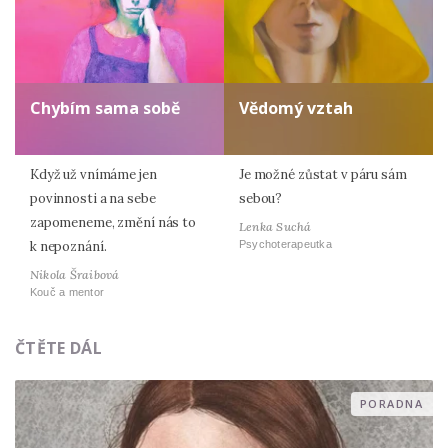
Chybím sama sobě
Vědomý vztah
Když už vnímáme jen
Je možné zůstat v páru sám
povinnosti a na sebe
sebou?
zapomeneme, změní nás to
Lenka Suchá
Psychoterapeutka
k nepoznání.
Nikola Šraibová
Kouč a mentor
ČTĚTE DÁL
PORADNA