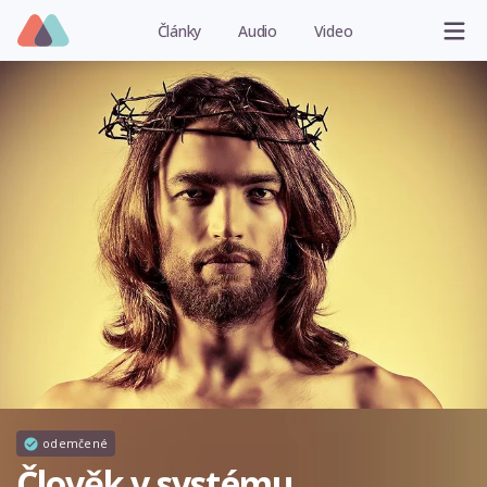
Články
Audio
Video
odemčené
Člověk v systému