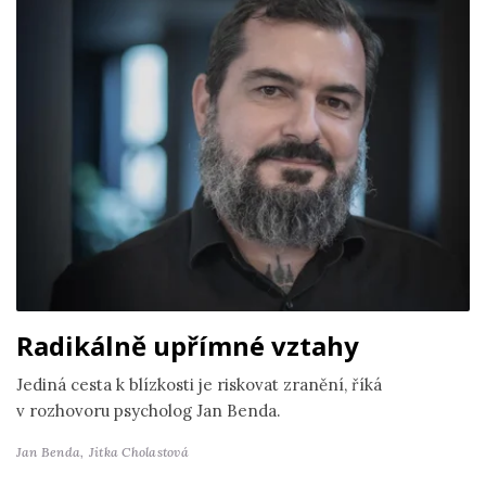
Radikálně upřímné vztahy
Jediná cesta k blízkosti je riskovat zranění, říká
v rozhovoru psycholog Jan Benda.
Jan Benda,
Jitka Cholastová