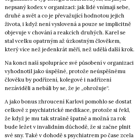
nepsaný kodex v organizaci: jak lidé vnímají sebe,
druhé a svět a co je převažující hodnotou jejich
života, i když není vyslovená a pouze se implicitně
objevuje v chování a reakcích druhých. Karel se
stal vcelku opatrným až úzkostným člověkem,
který více než jedenkrát měří, než udělá další krok.
Na konci naší spolupráce své působení v organizaci
vyhodnotil jako úspěšné, protože neúspěšnému
člověku by podřízení, kolegové i nadřízení
nezáviděli a nebáli by se, že je „ohrožuje“.
A jako bonus zhroucení Karlovi pomohlo se dostat
celkově z psychiatrické medikace, protože si řekl,
že když je mu tak strašně špatně a možná za rok
bude ležet v invalidním důchodě, že si začne plnit
své sny. Také v dohodě s psychiatrem po čase zcela