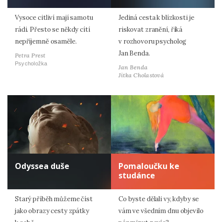
Vysoce citliví mají samotu
Jediná cesta k blízkosti je
rádi. Přesto se někdy cítí
riskovat zranění, říká
nepříjemně osaměle.
v rozhovoru psycholog
Jan Benda.
Petra Prest
Psycholožka
Jan Benda
Jitka Cholastová
Odyssea duše
Pomaloučku ke
studánce
Starý příběh můžeme číst
Co byste dělali vy, kdyby se
jako obrazy cesty zpátky
vám ve všedním dnu objevilo