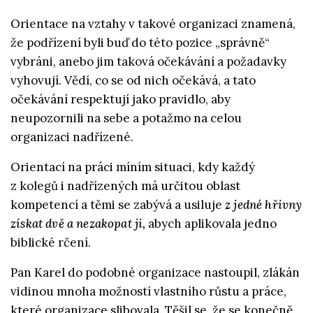
Orientace na vztahy v takové organizaci znamená,
že podřízení byli buď do této pozice „správně“
vybráni, anebo jim taková očekávání a požadavky
vyhovují. Vědí, co se od nich očekává, a tato
očekávání respektují jako pravidlo, aby
neupozornili na sebe a potažmo na celou
organizaci nadřízené.
Orientací na práci míním situaci, kdy každý
z kolegů i nadřízených má určitou oblast
kompetencí a těmi se zabývá a usiluje
z jedné hřivny
získat dvě a nezakopat ji,
abych aplikovala jedno
biblické rčení.
Pan Karel do podobné organizace nastoupil, zlákán
vidinou mnoha možností vlastního růstu a práce,
které organizace slibovala. Těšil se, že se konečně