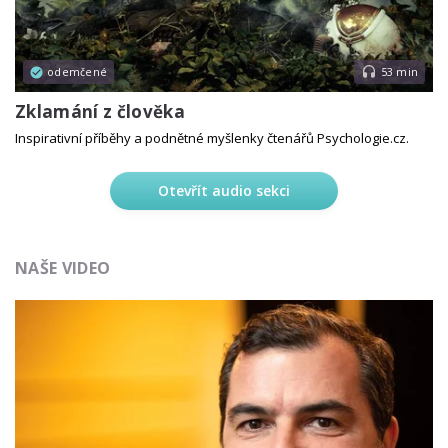
odemčené
53 min
Zklamání z člověka
Inspirativní příběhy a podnětné myšlenky čtenářů Psychologie.cz.
Otevřít audio sekci
NAŠE VIDEO