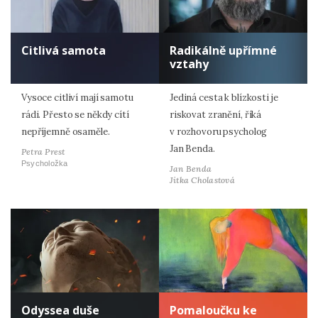
Citlivá samota
Radikálně upřímné
vztahy
Vysoce citliví mají samotu
Jediná cesta k blízkosti je
rádi. Přesto se někdy cítí
riskovat zranění, říká
nepříjemně osaměle.
v rozhovoru psycholog
Jan Benda.
Petra Prest
Psycholožka
Jan Benda
Jitka Cholastová
Odyssea duše
Pomaloučku ke