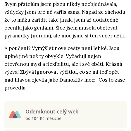
Svým přátelům jsem pizzu nikdy neobjednávala,
vždycky jsem pro ně vařila sama. Nápad ze záchodu,
že to můžu zařídit také jinak, jsem až dodatečně
ocenila jako geniální. Sice jsem musela obětovat
pyramidky (nerada), ale moc jsme si ten večer užili.
A poučení? Vymýšlet nové cesty není lehké. Jsou
úplně jiné než ty obvyklé. Vyžadují nejen
otevřenou mysl a flexibilitu, ale i své oběti. Krásná
výzva! Zbývá ignorovat výčitku, co se mi teď opět
nad hlavou zjevila jako Damoklův meč: „Cos to zase
provedla!“
Odemknout celý web
od 104 Kč měsíčně