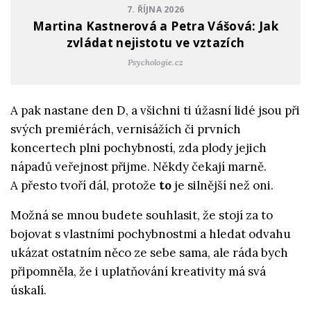
7. ŘÍJNA 2026
Martina Kastnerová a Petra Vášová: Jak
zvládat nejistotu ve vztazích
Psychologie.cz
A pak nastane den D, a všichni ti úžasní lidé jsou při
svých premiérách, vernisážích či prvních
koncertech plni pochybností, zda plody jejich
nápadů veřejnost přijme. Někdy čekají marně.
A přesto tvoří dál, protože
to
je silnější než oni.
Možná se mnou budete souhlasit, že stojí za to
bojovat s vlastními pochybnostmi a hledat odvahu
ukázat ostatním něco ze sebe sama, ale ráda bych
připomněla, že i uplatňování kreativity má svá
úskalí.