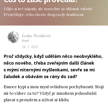
Užijte si své nápady, ale nenechte se oklamat euforií.
Přemýšlejte, čeho chcete doopravdy dosáhnout.
Lenka Nováková
Kouč
26. 7. 2012
Proč vždycky, když udělám něco neobvyklého,
něco nového, třeba zveřejním další článek
s mými niternými myšlenkami, sevře se mi
žaludek a obávám se rány do zad?
Emoce kypí a mou mysl ovládnou pochybnosti: Stojí
mi to vůbec za to? Vždyť je mnohem jednodušší
plavat s proudem a užívat si klidu.