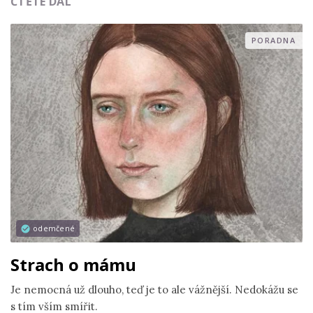
ČTĚTE DÁL
PORADNA
odemčené
Strach o mámu
Je nemocná už dlouho, teď je to ale vážnější. Nedokážu se
s tím vším smířit.