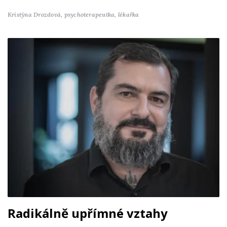
Kristýna Drozdová,
psychoterapeutka, lékařka
Radikálně upřímné vztahy