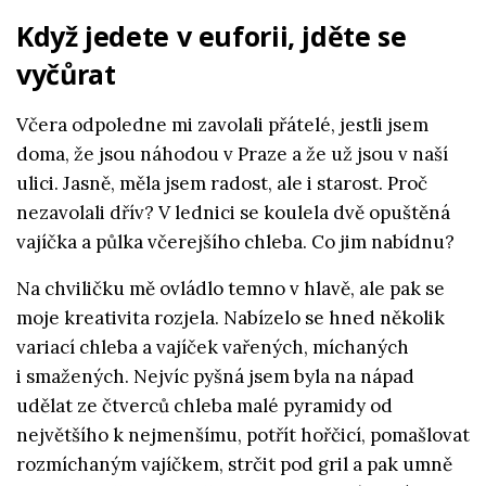
Když jedete v euforii, jděte se
vyčůrat
Včera odpoledne mi zavolali přátelé, jestli jsem
doma, že jsou náhodou v Praze a že už jsou v naší
ulici. Jasně, měla jsem radost, ale i starost. Proč
nezavolali dřív? V lednici se koulela dvě opuštěná
vajíčka a půlka včerejšího chleba. Co jim nabídnu?
Na chviličku mě ovládlo temno v hlavě, ale pak se
moje kreativita rozjela. Nabízelo se hned několik
variací chleba a vajíček vařených, míchaných
i smažených. Nejvíc pyšná jsem byla na nápad
udělat ze čtverců chleba malé pyramidy od
největšího k nejmenšímu, potřít hořčicí, pomašlovat
rozmíchaným vajíčkem, strčit pod gril a pak umně