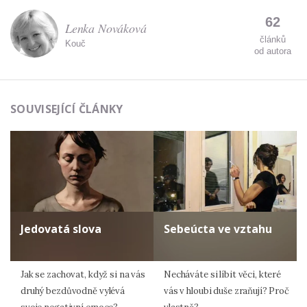
62
Lenka Nováková
článků
Kouč
od autora
SOUVISEJÍCÍ ČLÁNKY
Jedovatá slova
Sebeúcta ve vztahu
Jak se zachovat, když si na vás
Necháváte si líbit věci, které
druhý bezdůvodně vylévá
vás v hloubi duše zraňují? Proč