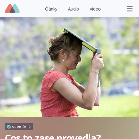
Články
Audio
Video
Foto: Thinkstock.com
odemčené
Cos to zase provedla?