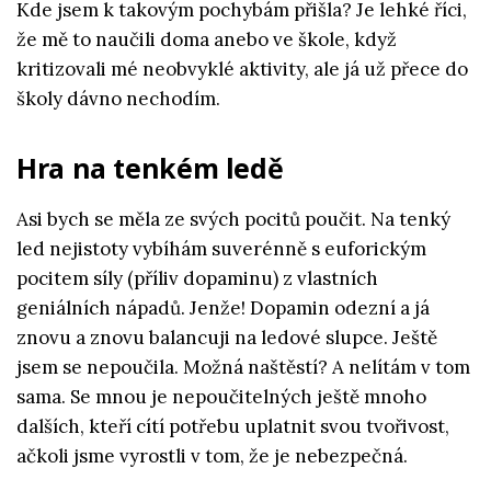
Kde jsem k takovým pochybám přišla? Je lehké říci,
že mě to naučili doma anebo ve škole, když
kritizovali mé neobvyklé aktivity, ale já už přece do
školy dávno nechodím.
Hra na tenkém ledě
Asi bych se měla ze svých pocitů poučit. Na tenký
led nejistoty vybíhám suverénně s euforickým
pocitem síly (příliv dopaminu) z vlastních
geniálních nápadů. Jenže! Dopamin odezní a já
znovu a znovu balancuji na ledové slupce. Ještě
jsem se nepoučila. Možná naštěstí? A nelítám v tom
sama. Se mnou je nepoučitelných ještě mnoho
dalších, kteří cítí potřebu uplatnit svou tvořivost,
ačkoli jsme vyrostli v tom, že je nebezpečná.