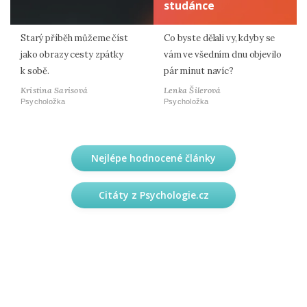
studánce
Starý příběh můžeme číst
Co byste dělali vy, kdyby se
jako obrazy cesty zpátky
vám ve všedním dnu objevilo
k sobě.
pár minut navíc?
Kristina Sarisová
Lenka Šilerová
Psycholožka
Psycholožka
Nejlépe hodnocené články
Citáty z Psychologie.cz