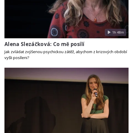
1h 48m
Alena Slezáčková: Co mě posílí
Jak zvládat zvýšenou psychickou zátěž, abychom z krizových období
vyšli posíleni?