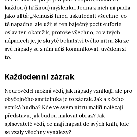
každou (i hříšnou) myšlenku. Jedna z nich mi padla
jako ulitá: „Nemusíš hned uskutečnit všechno, co
tě napadne, ale užij si ten báječný pocit euforie,
oslav ten okamžik, protože všechno, co v tvých
nápadech je, je skryté bohatství tvého nitra. Skrze
své nápady se s ním učíš komunikovat, uvědom si
to.“
Každodenní zázrak
Neurovědci možná vědí, jak nápady vznikají, ale pro
obyčejného smrtelníka je to zázrak. Jak a z čeho
vzniká hudba? Kde ve svém nitru malíři nalézají
představu, jak budou malovat obraz? Jak
spisovatelé vědí, co mají napsat do svých knih, kde
se vzaly všechny vynálezy?