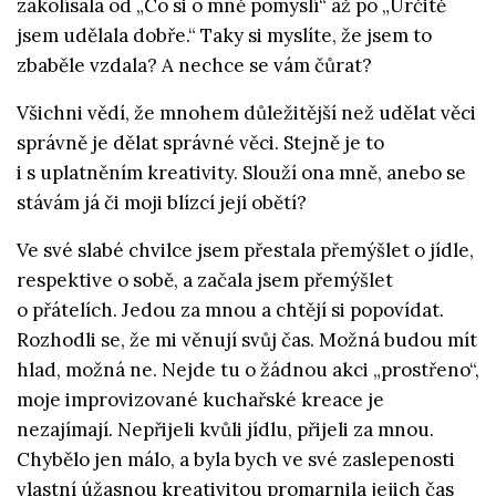
zakolísala od „Co si o mně pomyslí“ až po „Určitě
jsem udělala dobře.“ Taky si myslíte, že jsem to
zbaběle vzdala? A nechce se vám čůrat?
Všichni vědí, že mnohem důležitější než udělat věci
správně je dělat správné věci. Stejně je to
i s uplatněním kreativity. Slouží ona mně, anebo se
stávám já či moji blízcí její obětí?
Ve své slabé chvilce jsem přestala přemýšlet o jídle,
respektive o sobě, a začala jsem přemýšlet
o přátelích. Jedou za mnou a chtějí si popovídat.
Rozhodli se, že mi věnují svůj čas. Možná budou mít
hlad, možná ne. Nejde tu o žádnou akci „prostřeno“,
moje improvizované kuchařské kreace je
nezajímají. Nepřijeli kvůli jídlu, přijeli za mnou.
Chybělo jen málo, a byla bych ve své zaslepenosti
vlastní úžasnou kreativitou promarnila jejich čas