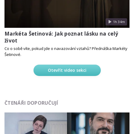
1h 34m
Markéta Šetinová: Jak poznat lásku na celý
život
Co o sobě víte, pokud jde o navazování vztahů? Přednáška Markéty
Šetinové.
Otevřít video sekci
ČTENÁŘI DOPORUČUJÍ