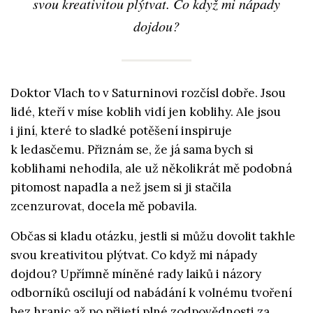
svou kreativitou plýtvat. Co když mi nápady
dojdou?
Doktor Vlach to v Saturninovi rozčísl dobře. Jsou
lidé, kteří v míse koblih vidí jen koblihy. Ale jsou
i jiní, které to sladké potěšení inspiruje
k ledasčemu. Přiznám se, že já sama bych si
koblihami nehodila, ale už několikrát mě podobná
pitomost napadla a než jsem si ji stačila
zcenzurovat, docela mě pobavila.
Občas si kladu otázku, jestli si můžu dovolit takhle
svou kreativitou plýtvat. Co když mi nápady
dojdou? Upřímně míněné rady laiků i názory
odborníků oscilují od nabádání k volnému tvoření
bez hranic až po přijetí plné zodpovědnosti za