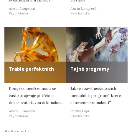
svoje negativní emoce?
vlastně?
Aneta Langrová
Aneta Langrová
Psycholožka
Psycholožka
Trable perfektních
Tajné programy
Komplex méněcennosti se
Jak se zbavit nežádoucích
často projevuje potřebou
mentálních programů, které
dokazovat si svou dokonalost.
si neseme z minulosti?
Aneta Langrová
Radka Loja
Psycholožka
Psycholožka