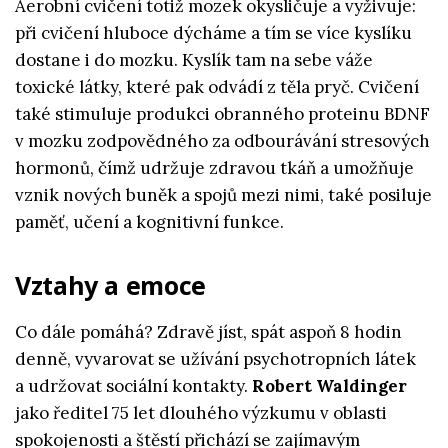
Aerobní cvičení totiž mozek okysličuje a vyživuje:
při cvičení hluboce dýcháme a tím se více kyslíku
dostane i do mozku. Kyslík tam na sebe váže
toxické látky, které pak odvádí z těla pryč. Cvičení
také stimuluje produkci obranného proteinu BDNF
v mozku zodpovědného za odbourávání stresových
hormonů, čímž udržuje zdravou tkáň a umožňuje
vznik nových buněk a spojů mezi nimi, také posiluje
paměť, učení a kognitivní funkce.
Vztahy a emoce
Co dále pomáhá? Zdravě jíst, spát aspoň 8 hodin
denně, vyvarovat se užívání psychotropních látek
a udržovat sociální kontakty.
Robert Waldinger
jako ředitel 75 let dlouhého výzkumu v oblasti
spokojenosti a štěstí přichází se zajímavým