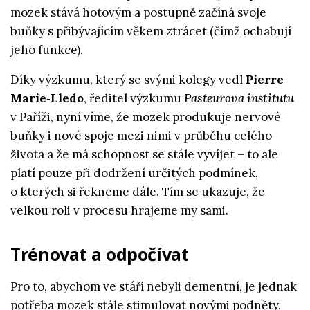
mozek stává hotovým a postupně začíná svoje
buňky s přibývajícím věkem ztrácet (čímž ochabují
jeho funkce).
Díky výzkumu, který se svými kolegy vedl
Pierre
Marie‑Lledo
, ředitel výzkumu
Pasteurova institutu
v Paříži, nyní víme, že mozek produkuje nervové
buňky i nové spoje mezi nimi v průběhu celého
života a že má schopnost se stále vyvíjet – to ale
platí pouze při dodržení určitých podmínek,
o kterých si řekneme dále. Tím se ukazuje, že
velkou roli v procesu hrajeme my sami.
Trénovat a odpočívat
Pro to, abychom ve stáří nebyli dementní, je jednak
potřeba mozek stále stimulovat novými podněty,