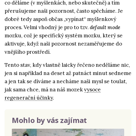
co děláme (v myšlenkách, nebo skutečně) a tím
přerušujeme naši pozornost, často spěcháme. Je
dobré tedy aspoň občas „vypínat“ myšlenkový
proces. Velmi vhodný je pro to tzv.
default mode
mozku, což je specifický systém mozku, který se
aktivuje, když naši pozornost nezaměřujeme do
vnějšího prostředí.
Tento stav, kdy vlastně laicky řečeno neděláme nic,
jen si například na deset až patnáct minut sedneme
a jen tak se díváme a necháme naši mysl se toulat,
jak sama chce, má na náš mozek
vysoce
regenerační účinky
.
Mohlo by vás zajímat