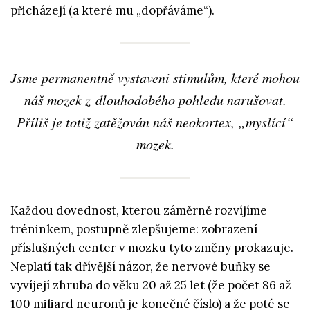
přicházejí (a které mu „dopřáváme“).
Jsme permanentně vystaveni stimulům, které mohou
náš mozek z dlouhodobého pohledu narušovat.
Příliš je totiž zatěžován náš neokortex, „myslící“
mozek.
Každou dovednost, kterou záměrně rozvíjíme
tréninkem, postupně zlepšujeme: zobrazení
příslušných center v mozku tyto změny prokazuje.
Neplatí tak dřívější názor, že nervové buňky se
vyvíjejí zhruba do věku 20 až 25 let (že počet 86 až
100 miliard neuronů je konečné číslo) a že poté se