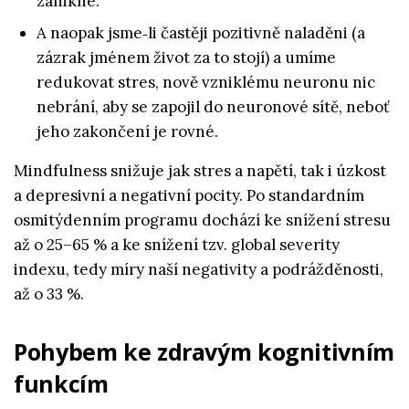
zanikne.
A naopak jsme‑li častěji pozitivně naladěni (a
zázrak jménem život za to stojí) a umíme
redukovat stres, nově vzniklému neuronu nic
nebrání, aby se zapojil do neuronové sítě, neboť
jeho zakončení je rovné.
Mindfulness snižuje jak stres a napětí, tak i úzkost
a depresivní a negativní pocity. Po standardním
osmitýdenním programu dochází ke snížení stresu
až o 25–65 % a ke snížení tzv. global severity
indexu, tedy míry naší negativity a podrážděnosti,
až o 33 %.
Pohybem ke zdravým kognitivním
funkcím