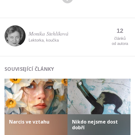
12
Monika Stehlíková
článků
Lektorka, koučka
od autora
SOUVISEJÍCÍ ČLÁNKY
Narcis ve vztahu
Nikdo nejsme dost
dobří