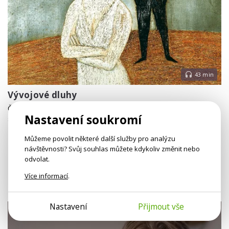
43 min
Vývojové dluhy
Člověku, který neměl příležitost dospět, se vracejí stále stejné
Nastavení soukromí
situace.
Můžeme povolit některé další služby pro analýzu
Otevřít audio sekci
návštěvnosti? Svůj souhlas můžete kdykoliv změnit nebo
odvolat.
Více informací
.
NAŠE VIDEO
Nastavení
Přijmout vše