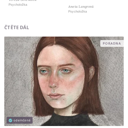
Psycholožka
Aneta Langrová
Psycholožka
ČTĚTE DÁL
PORADNA
odemčené