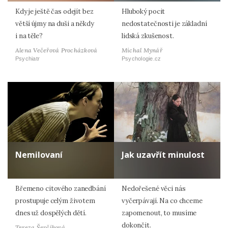
Kdy je ještě čas odejít bez
Hluboký pocit
větší újmy na duši a někdy
nedostatečnosti je základní
i na těle?
lidská zkušenost.
Alena Večeřová Procházková
Michal Mynář
Psychiatr
Psychologie.cz
Nemilovaní
Jak uzavřít minulost
Břemeno citového zanedbání
Nedořešené věci nás
prostupuje celým životem
vyčerpávají. Na co chceme
dnes už dospělých dětí.
zapomenout, to musíme
dokončit.
Tereza Ševčíková