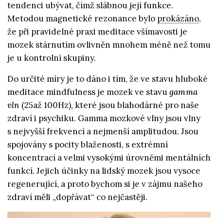
tendenci ubývat, čímž slábnou její funkce.
Metodou magnetické rezonance bylo
prokázáno
,
že při pravidelné praxi meditace všímavosti je
mozek stárnutím ovlivněn mnohem méně než tomu
je u kontrolní skupiny.
Do určité míry je to dáno i tím, že ve stavu hluboké
meditace mindfulness je mozek ve stavu
gamma
vln
(25až 100Hz), které jsou blahodárné pro naše
zdraví i psychiku. Gamma mozkové vlny jsou vlny
s nejvyšší frekvencí a nejmenší amplitudou. Jsou
spojovány s pocity blaženosti, s extrémní
koncentrací a velmi vysokými úrovněmi mentálních
funkcí. Jejich účinky na lidský mozek jsou vysoce
regenerující, a proto bychom si je v zájmu našeho
zdraví měli „dopřávat“ co nejčastěji.