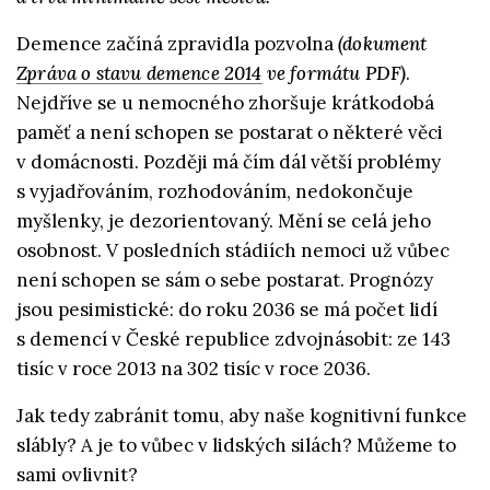
Demence začíná zpravidla pozvolna
(dokument
Zpráva o stavu demence 2014
ve formátu PDF)
.
Nejdříve se u nemocného zhoršuje krátkodobá
paměť a není schopen se postarat o některé věci
v domácnosti. Později má čím dál větší problémy
s vyjadřováním, rozhodováním, nedokončuje
myšlenky, je dezorientovaný. Mění se celá jeho
osobnost. V posledních stádiích nemoci už vůbec
není schopen se sám o sebe postarat. Prognózy
jsou pesimistické: do roku 2036 se má počet lidí
s demencí v České republice zdvojnásobit: ze 143
tisíc v roce 2013 na 302 tisíc v roce 2036.
Jak tedy zabránit tomu, aby naše kognitivní funkce
slábly? A je to vůbec v lidských silách? Můžeme to
sami ovlivnit?