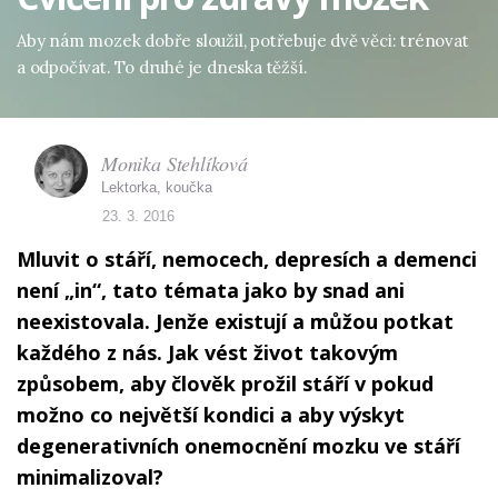
Aby nám mozek dobře sloužil, potřebuje dvě věci: trénovat
a odpočívat. To druhé je dneska těžší.
Monika Stehlíková
Lektorka, koučka
23. 3. 2016
Mluvit o stáří, nemocech, depresích a demenci
není „in“, tato témata jako by snad ani
neexistovala. Jenže existují a můžou potkat
každého z nás. Jak vést život takovým
způsobem, aby člověk prožil stáří v pokud
možno co největší kondici a aby výskyt
degenerativních onemocnění mozku ve stáří
minimalizoval?