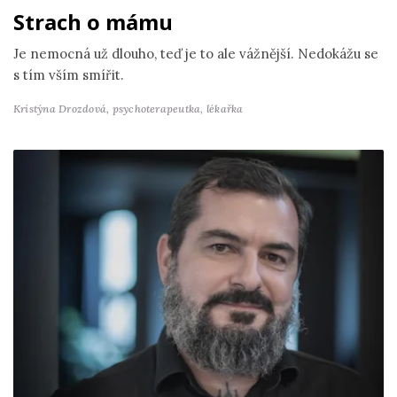
Strach o mámu
Je nemocná už dlouho, teď je to ale vážnější. Nedokážu se
s tím vším smířit.
Kristýna Drozdová,
psychoterapeutka, lékařka