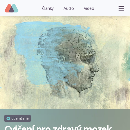
Články
Audio
Video
odemčené
Cvičení pro zdravý mozek