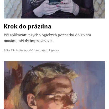
Krok do prázdna
Při aplikování psychologických poznatků do života
musíme někdy improvizovat.
Jitka Cholastová,
editorka psychologie.cz