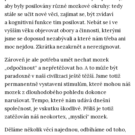
aby byly posilovány různé mozkové okruhy: tedy
stále se učit nové věci, zajímat se, být zvídaví
a kognitivní funkce tím posilovat. Nebát se i ve
vyšším věku objevovat obory a činnosti, kterými
jsme se doposud nezabývali a které nám třeba ani
moc nejdou. Zkrátka nezakrnět a nerezignovat.
Zároveň je ale potřeba umět nechat mozek
„odpočinout“ a nepřetěžovat ho. A to může být
paradoxně v naší civilizaci ještě těžší. Jsme totiž
permanentně vystaveni stimulům, které mohou náš
mozek z dlouhodobého pohledu dokonce
narušovat. Tempo, které nám udává dnešní
společnost, je vskutku škodlivé. Příliš je totiž
zatěžován náš neokortex, „myslící“ mozek.
Děláme několik věcí najednou, odbíháme od toho,