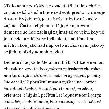
Nikdo nám nedokáže ve dvaceti třiceti letech říct,
co nás čeká, až nám bude šedesát, přesto už dnes je
dostatek výzkumů, jejichž výsledky by nás měly
zajímat. Častou chybou totiž je, že o prevenci
demence se lidé začínají zajímat až ve věku, kdy už
je docela pozdě. Když byli mladí, nad tématem
mávli rukou jako nad naprosto nezáživným, jako by
se jich to nikdy nemohlo týkat.
Demenci lze podle Mezinárodní klasifikace nemocí
charakterizovat jako
syndrom způsobený chorobou
mozku, obvykle chronické nebo progresivní povahy,
kde dochází k porušení mnoha vyšších nervových
kortálních funkcí, k nimž patří paměť, myšlení,
orientace, chápání, počítání, schopnost učení, jazyk
a úsudek, v takové míře, která omezuje soběstačnost
a trvá minimálně šest měsíců.