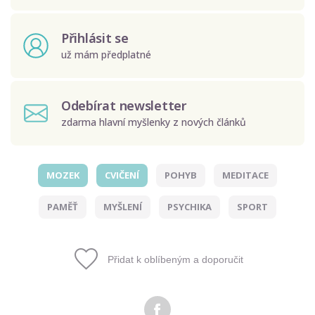
Přihlásit se
už mám předplatné
Odebírat newsletter
zdarma hlavní myšlenky z nových článků
MOZEK
CVIČENÍ
POHYB
MEDITACE
Odeslat
PAMĚŤ
MYŠLENÍ
PSYCHIKA
SPORT
Zadáním e-mailu souhlasíte se zpracováním osobních
údajů.
Přidat k oblíbeným a doporučit