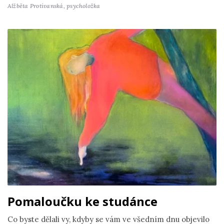
Alžběta Protivanská,
psycholožka
Pomaloučku ke studánce
Co byste dělali vy, kdyby se vám ve všedním dnu objevilo