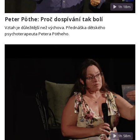
1h 18m
Peter Pöthe: Proč dospívání tak bolí
Vztah je důležitější než výchova. Přednáška dětského
psychoterapeuta Petera Pötheho.
1h 58m