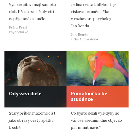
Vysoce citliví mají samotu
Jediná cesta k blízkosti je
rádi. Přesto se někdy cítí
riskovat zranění, říká
nepříjemně osaměle.
v rozhovoru psycholog
Jan Benda.
Petra Prest
Psycholožka
Jan Benda
Jitka Cholastová
Odyssea duše
Pomaloučku ke
studánce
Starý příběh můžeme číst
Co byste dělali vy, kdyby se
jako obrazy cesty zpátky
vám ve všedním dnu objevilo
k sobě.
pár minut navíc?