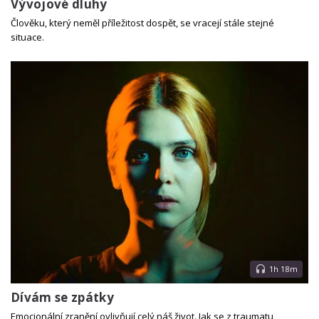
Vývojové dluhy
Člověku, který neměl příležitost dospět, se vracejí stále stejné
situace.
1h 18m
Dívám se zpátky
Emocionální zranění ovlivňují celý náš život. Jak se z traumatu