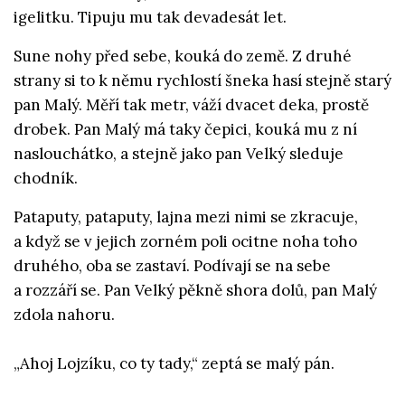
igelitku. Tipuju mu tak devadesát let.
Sune nohy před sebe, kouká do země. Z druhé
strany si to k němu rychlostí šneka hasí stejně starý
pan Malý. Měří tak metr, váží dvacet deka, prostě
drobek. Pan Malý má taky čepici, kouká mu z ní
naslouchátko, a stejně jako pan Velký sleduje
chodník.
Pataputy, pataputy, lajna mezi nimi se zkracuje,
a když se v jejich zorném poli ocitne noha toho
druhého, oba se zastaví. Podívají se na sebe
a rozzáří se. Pan Velký pěkně shora dolů, pan Malý
zdola nahoru.
„Ahoj Lojzíku, co ty tady,“ zeptá se malý pán.