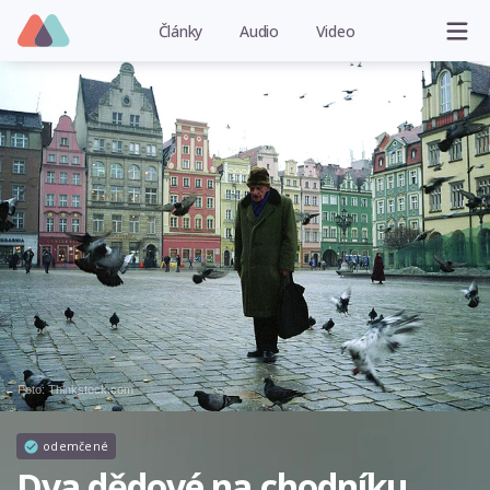
Články
Audio
Video
Foto: Thinkstock.com
odemčené
Dva dědové na chodníku