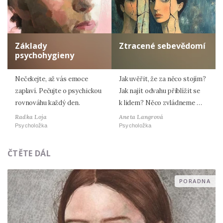
Základy
Ztracené sebevědomí
psychohygieny
Nečekejte, až vás emoce
Jak uvěřit, že za něco stojím?
zaplaví. Pečujte o psychickou
Jak najít odvahu přiblížit se
rovnováhu každý den.
k lidem? Něco zvládneme …
Radka Loja
Aneta Langrová
Psycholožka
Psycholožka
ČTĚTE DÁL
PORADNA