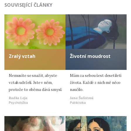
SOUVISEJÍCÍ ČLÁNKY
Zralý vztah
Životní moudrost
Nemusíte se snažit, abyste
Mám za sebou šest desetiletí
vztah udrželi. Jste v něm,
života. Každé z nich mě něco
protože to oběma dává smysl.
naučilo.
Radka Loja
Jana Šulistová
Psycholožka
Publicistka