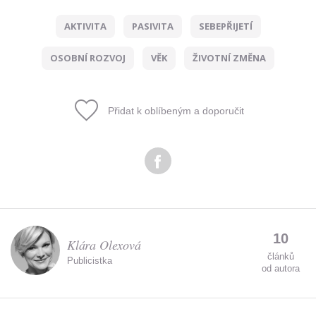
AKTIVITA
PASIVITA
SEBEPŘIJETÍ
Odeslat
OSOBNÍ ROZVOJ
VĚK
ŽIVOTNÍ ZMĚNA
Zadáním e-mailu souhlasíte se zpracováním osobních
údajů.
Přidat k oblíbeným a doporučit
10
Klára Olexová
článků
Publicistka
od autora