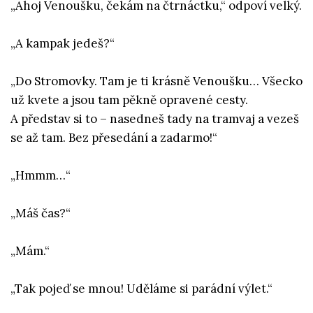
„Ahoj Venoušku, čekám na čtrnáctku,“ odpoví velký.
„A kampak jedeš?“
„Do Stromovky. Tam je ti krásně Venoušku… Všecko
už kvete a jsou tam pěkně opravené cesty.
A představ si to – nasedneš tady na tramvaj a vezeš
se až tam. Bez přesedání a zadarmo!“
„Hmmm…“
„Máš čas?“
„Mám.“
„Tak pojeď se mnou! Uděláme si parádní výlet.“