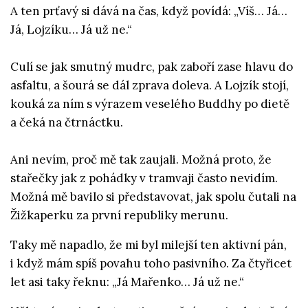
A ten prťavý si dává na čas, když povídá: „Víš… Já…
Já, Lojzíku… Já už ne.“
Culí se jak smutný mudrc, pak zaboří zase hlavu do
asfaltu, a šourá se dál zprava doleva. A Lojzík stojí,
kouká za ním s výrazem veselého Buddhy po dietě
a čeká na čtrnáctku.
Ani nevím, proč mě tak zaujali. Možná proto, že
stařečky jak z pohádky v tramvaji často nevidím.
Možná mě bavilo si představovat, jak spolu čutali na
Žižkaperku za první republiky merunu.
Taky mě napadlo, že mi byl milejší ten aktivní pán,
i když mám spíš povahu toho pasivního. Za čtyřicet
let asi taky řeknu: „Já Mařenko… Já už ne.“