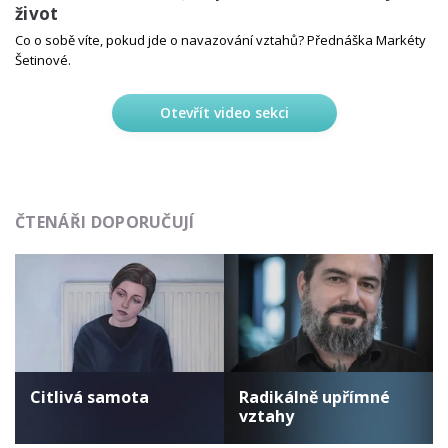
život
Co o sobě víte, pokud jde o navazování vztahů? Přednáška Markéty
Šetinové.
Otevřít video sekci
ČTENÁŘI DOPORUČUJÍ
Citlivá samota
Radikálně upřímné
vztahy