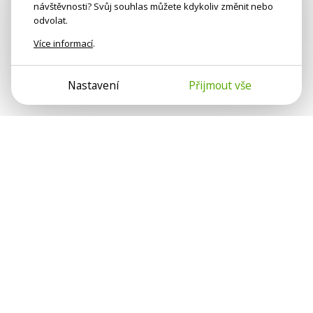
návštěvnosti? Svůj souhlas můžete kdykoliv změnit nebo
odvolat.
Více informací
.
Nastavení
Přijmout vše
Psychologové a psychoterapeuti na webu Psychologie.cz
sdílí své zkušenosti s lidmi, kterým se nemohou věnovat
osobně. Připojte se k nám, podporujeme se navzájem.
Díky.
Předplatné