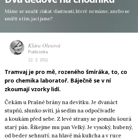
Máme se snažit získat vlastnosti, které nemáme, anebo se
smířit s tím, jací jsme?
Klára Olexová
Publicistka
22. 3. 2011
Tramvaj je pro mě, rozeného šmíráka, to, co
pro chemika laboratoř. Báječně se v ní
zkoumají vzorky lidí.
Čekám u Prašné brány na devítku. Je dvanáct
stupňů, slunko svítí, já sedím na odpočívadle
a koukám před sebe. Z levé strany se pomalu šourá
starý pán. Říkejme mu pan Velký. Je vysoký, hubený,
od beder sehnutý, na hlavě má kulicha a v ruce