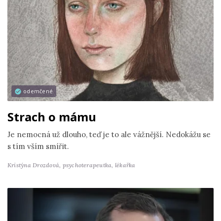
odemčené
Strach o mámu
Je nemocná už dlouho, teď je to ale vážnější. Nedokážu se
s tím vším smířit.
Kristýna Drozdová,
psychoterapeutka, lékařka