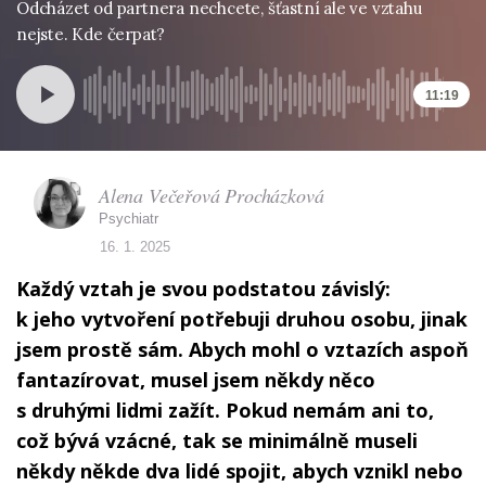
Odcházet od partnera nechcete, šťastní ale ve vztahu
nejste. Kde čerpat?
11:19
Alena Večeřová Procházková
Psychiatr
16. 1. 2025
Každý vztah je svou podstatou závislý:
k jeho vytvoření potřebuji druhou osobu, jinak
jsem prostě sám. Abych mohl o vztazích aspoň
fantazírovat, musel jsem někdy něco
s druhými lidmi zažít. Pokud nemám ani to,
což bývá vzácné, tak se minimálně museli
někdy někde dva lidé spojit, abych vznikl nebo