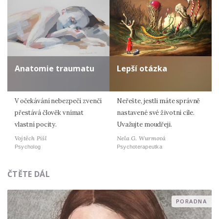
Anatomie traumatu
Lepší otázka
V očekávání nebezpečí zvenčí
Neřešte, jestli máte správně
přestává člověk vnímat
nastavené své životní cíle.
vlastní pocity.
Uvažujte moudřeji.
Vojtěch Pišl
Nela G. Wurmová
Psycholog
Psychoterapeutka
ČTĚTE DÁL
PORADNA