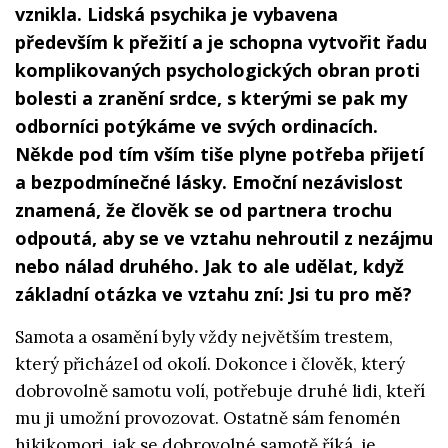
vznikla. Lidská psychika je vybavena
především k přežití a je schopna vytvořit řadu
komplikovaných psychologických obran proti
bolesti a zranění srdce, s kterými se pak my
odborníci potýkáme ve svých ordinacích.
Někde pod tím vším tiše plyne potřeba přijetí
a bezpodmínečné lásky. Emoční nezávislost
znamená, že člověk se od partnera trochu
odpoutá, aby se ve vztahu nehroutil z nezájmu
nebo nálad druhého. Jak to ale udělat, když
základní otázka ve vztahu zní: Jsi tu pro mě?
Samota a osamění byly vždy největším trestem,
který přicházel od okolí. Dokonce i člověk, který
dobrovolně samotu volí, potřebuje druhé lidi, kteří
mu ji umožní provozovat. Ostatně sám fenomén
hikikomori, jak se dobrovolné samotě říká, je