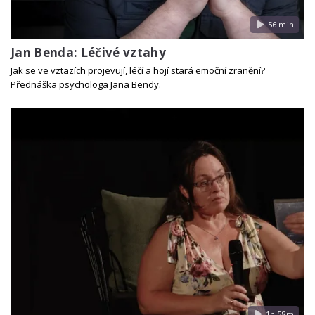
56 min
Jan Benda: Léčivé vztahy
Jak se ve vztazích projevují, léčí a hojí stará emoční zranění?
Přednáška psychologa Jana Bendy.
1h 58m