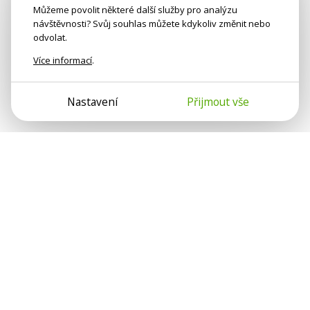
Můžeme povolit některé další služby pro analýzu
návštěvnosti? Svůj souhlas můžete kdykoliv změnit nebo
odvolat.
Více informací
.
Nastavení
Přijmout vše
Psychologové a psychoterapeuti na webu Psychologie.cz
sdílí své zkušenosti s lidmi, kterým se nemohou věnovat
osobně. Připojte se k nám, podporujeme se navzájem.
Díky.
Předplatné