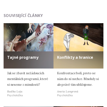
Odeslat
SOUVISEJÍCÍ ČLÁNKY
Zadáním e-mailu souhlasíte se zpracováním osobních
údajů.
Tajné programy
Konflikty a hranice
Jak se zbavit nežádoucích
Konfrontace bolí, proto se
mentálních programů, které
nám do ní nechce. Mnohdy si
si neseme z minulosti?
ale právě tím ubližujeme.
Radka Loja
Aneta Langrová
Psycholožka
Psycholožka