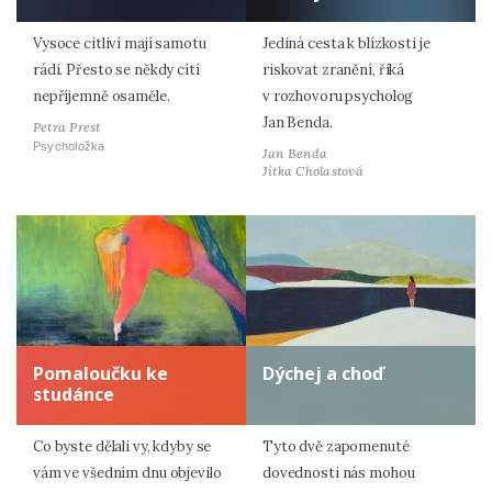
Vysoce citliví mají samotu
Jediná cesta k blízkosti je
rádi. Přesto se někdy cítí
riskovat zranění, říká
nepříjemně osaměle.
v rozhovoru psycholog
Jan Benda.
Petra Prest
Psycholožka
Jan Benda
Jitka Cholastová
Pomaloučku ke
Dýchej a choď
studánce
Co byste dělali vy, kdyby se
Tyto dvě zapomenuté
vám ve všedním dnu objevilo
dovednosti nás mohou