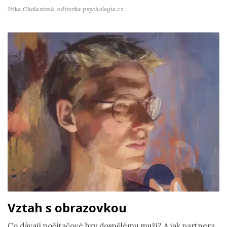
Jitka Cholastová,
editorka psychologie.cz
Vztah s obrazovkou
Co dávají počítačové hry dospělému muži? A jak partnera