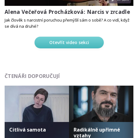
Alena Večeřová Procházková: Narcis v zrcadle
Jak člověk s narcistní poruchou přemýšlí sám o sobě? A co vidí, když
se dívá na druhé?
Otevřít video sekci
ČTENÁŘI DOPORUČUJÍ
Citlivá samota
Radikálně upřímné
vztahy