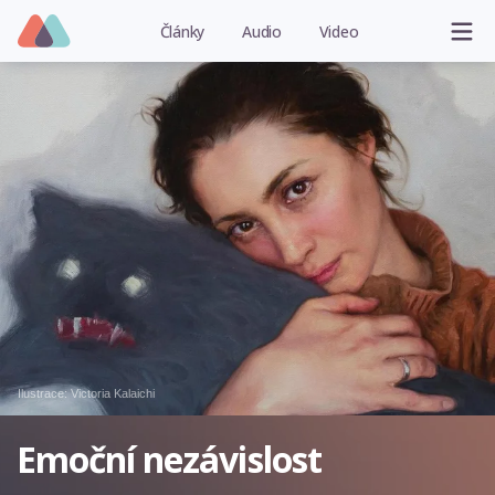
Články
Audio
Video
Ilustrace:
Victoria Kalaichi
Emoční nezávislost