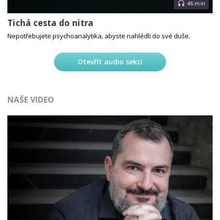
46 min
Tichá cesta do nitra
Nepotřebujete psychoanalytika, abyste nahlédli do své duše.
Otevřít audio sekci
NAŠE VIDEO