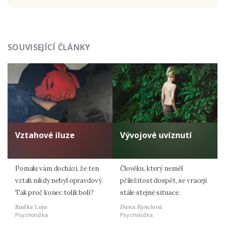
Odeslat
SOUVISEJÍCÍ ČLÁNKY
Zadáním e-mailu souhlasíte se zpracováním osobních
údajů.
Vztahové iluze
Vývojové uvíznutí
Pomalu vám dochází, že ten
Člověku, který neměl
vztah nikdy nebyl opravdový.
příležitost dospět, se vracejí
Tak proč konec tolik bolí?
stále stejné situace.
Radka Loja
Dana Kynclová
Psycholožka
Psycholožka