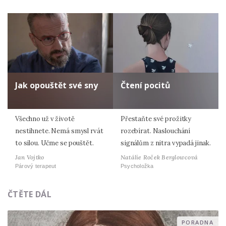
Jak opouštět své sny
Čtení pocitů
Všechno už v životě
Přestaňte své prožitky
nestihnete. Nemá smysl rvát
rozebírat. Naslouchání
to silou. Učme se pouštět.
signálům z nitra vypadá jinak.
Jan Vojtko
Natálie Roček Berglowcová
Párový terapeut
Psycholožka
ČTĚTE DÁL
PORADNA