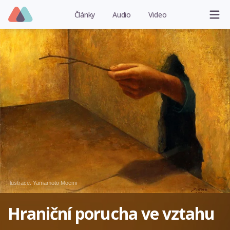
Články
Audio
Video
Ilustrace:
Yamamoto Moemi
Hraniční porucha ve vztahu