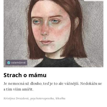
odemčené
Strach o mámu
Je nemocná už dlouho, teď je to ale vážnější. Nedokážu se
s tím vším smířit.
Kristýna Drozdová,
psychoterapeutka, lékařka