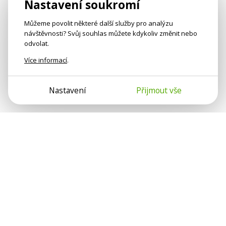
Nastavení soukromí
Můžeme povolit některé další služby pro analýzu
návštěvnosti? Svůj souhlas můžete kdykoliv změnit nebo
odvolat.
Více informací
.
Nastavení
Přijmout vše
Psychologové a psychoterapeuti na webu Psychologie.cz
sdílí své zkušenosti s lidmi, kterým se nemohou věnovat
osobně. Připojte se k nám, podporujeme se navzájem.
Díky.