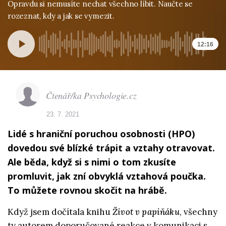
Opravdu si nemusíte nechat všechno líbit. Naučte se
rozeznat, kdy a jak se vymezit.
12:16
Čtenář/ka Psychologie.cz
23. 7. 2021
Lidé s hraniční poruchou osobnosti (HPO)
dovedou své blízké trápit a vztahy otravovat.
Ale běda, když si s nimi o tom zkusíte
promluvit, jak zní obvyklá vztahová poučka.
To můžete rovnou skočit na hrábě.
Když jsem dočítala knihu
Život v papiňáku
, všechny
ty autorem doporučované reakce v komunikaci s