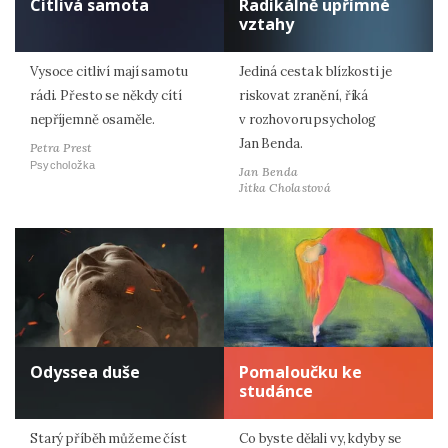
Citlivá samota
Radikálně upřímné
vztahy
Vysoce citliví mají samotu
Jediná cesta k blízkosti je
rádi. Přesto se někdy cítí
riskovat zranění, říká
nepříjemně osaměle.
v rozhovoru psycholog
Jan Benda.
Petra Prest
Psycholožka
Jan Benda
Jitka Cholastová
Odyssea duše
Pomaloučku ke
studánce
Starý příběh můžeme číst
Co byste dělali vy, kdyby se