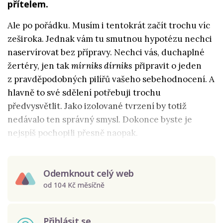
přítelem.
Ale po pořádku. Musím i tentokrát začít trochu víc
zeširoka. Jednak vám tu smutnou hypotézu nechci
naservírovat bez přípravy. Nechci vás, duchaplné
žertéry, jen tak
mírniks dírniks
připravit o jeden
z pravděpodobných pilířů vašeho sebehodnocení. A
hlavně to své sdělení potřebuji trochu
předvysvětlit. Jako izolované tvrzení by totiž
nedávalo ten správný smysl. Dokonce byste je
nejspíš pochopili přesně naopak.
Odemknout celý web
od 104 Kč měsíčně
Přihlásit se