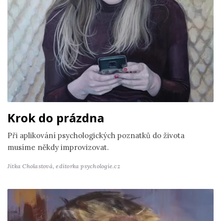
Krok do prázdna
Při aplikování psychologických poznatků do života
musíme někdy improvizovat.
Jitka Cholastová,
editorka psychologie.cz