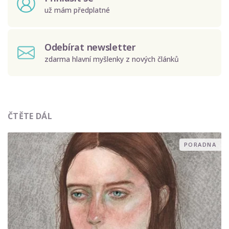
už mám předplatné
Odebírat newsletter
zdarma hlavní myšlenky z nových článků
Odeslat
ČTĚTE DÁL
Zadáním e-mailu souhlasíte se zpracováním osobních
údajů.
PORADNA