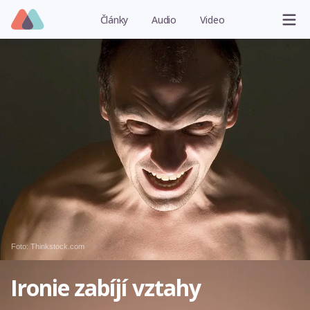
Články
Audio
Video
Foto: Thinkstock.com
Ironie zabíjí vztahy