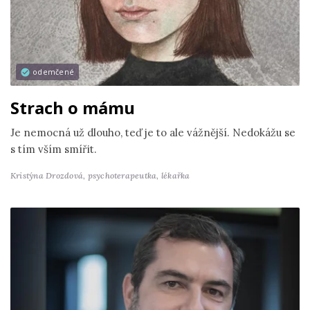
odemčené
Strach o mámu
Je nemocná už dlouho, teď je to ale vážnější. Nedokážu se
s tím vším smířit.
Kristýna Drozdová,
psychoterapeutka, lékařka