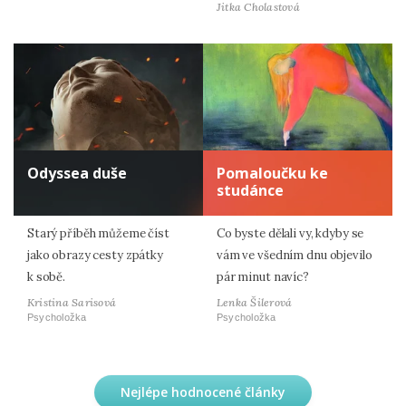
Jitka Cholastová
Odyssea duše
Pomaloučku ke
studánce
Starý příběh můžeme číst
Co byste dělali vy, kdyby se
jako obrazy cesty zpátky
vám ve všedním dnu objevilo
k sobě.
pár minut navíc?
Kristina Sarisová
Lenka Šilerová
Psycholožka
Psycholožka
Nejlépe hodnocené články