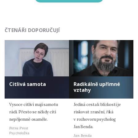
ČTENÁŘI DOPORUČUJÍ
Citlivá samota
Radikálně upřímné
vztahy
Vysoce citliví mají samotu
Jediná cesta k blízkosti je
rádi. Přesto se někdy cítí
riskovat zranění, říká
nepříjemně osaměle.
v rozhovoru psycholog
Jan Benda.
Petra Prest
Psycholožka
Jan Benda