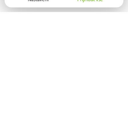
Psychologové a psychoterapeuti na webu Psychologie.cz
sdílí své zkušenosti s lidmi, kterým se nemohou věnovat
osobně. Připojte se k nám, podporujeme se navzájem.
Díky.
Předplatné
Darujte předplatné
Přihlásit