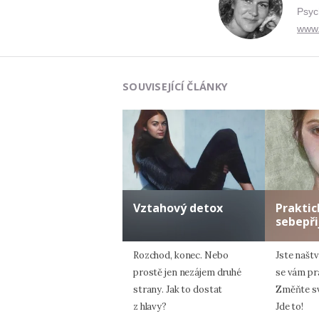
Psyc
www.
SOUVISEJÍCÍ ČLÁNKY
Vztahový detox
Praktic
sebepři
Rozchod, konec. Nebo
Jste naštv
prostě jen nezájem druhé
se vám pr
strany. Jak to dostat
Změňte sv
z hlavy?
Jde to!