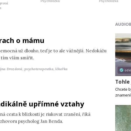
Psycholožka
Psycholožka
grová
a
AUDIO
rach o mámu
nemocná už dlouho, teď je to ale vážnější. Nedokážu
 tím vším smířit.
týna Drozdová,
psychoterapeutka, lékařka
od
Tohle 
Chcete b
znamením
dikálně upřímné vztahy
ná cesta k blízkosti je riskovat zranění, říká
ozhovoru psycholog Jan Benda.