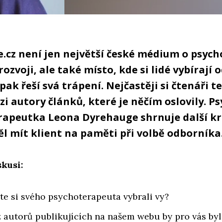
.cz není jen největší české médium o psych
ozvoji, ale také místo, kde si lidé vybírají 
pak řeší svá trápení. Nejčastěji si čtenáři 
zi autory článků, které je něčím oslovily. P
rapeutka Leona Dyrehauge shrnuje další kri
l mít klient na paměti při volbě odborníka
kusi:
ste si svého psychoterapeuta vybrali vy?
 autorů publikujících na našem webu by pro vás byl