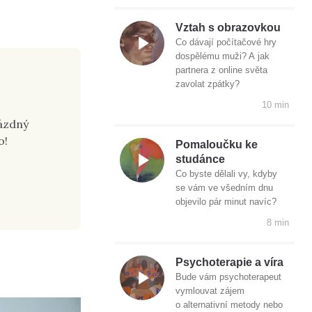
Vztah s obrazovkou
Co dávají počítačové hry
dospělému muži? A jak
partnera z online světa
zavolat zpátky?
10 min
rázdný
o!
Pomaloučku ke
studánce
Co byste dělali vy, kdyby
se vám ve všedním dnu
objevilo pár minut navíc?
8 min
Psychoterapie a víra
Bude vám psychoterapeut
vymlouvat zájem
o alternativní metody nebo