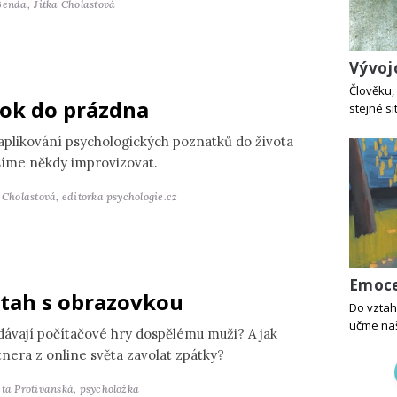
Benda,
Jitka Cholastová
Vývoj
Člověku, 
ok do prázdna
stejné si
 aplikování psychologických poznatků do života
íme někdy improvizovat.
a Cholastová,
editorka psychologie.cz
Emoce
tah s obrazovkou
Do vztah
učme naš
dávají počítačové hry dospělému muži? A jak
tnera z online světa zavolat zpátky?
ěta Protivanská,
psycholožka