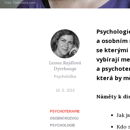
Foto: Thinkstock.com
Psychologie
a osobním r
se kterými 
vybírají me
Leona Rajdlová
a psychote
Dyrehauge
Psycholožka
která by mě
16. 6. 2014
Náměty k dis
PSYCHOTERAPIE
Jak j
OSOBNÍ ROZVOJ
PSYCHOLOGIE
Kdo z