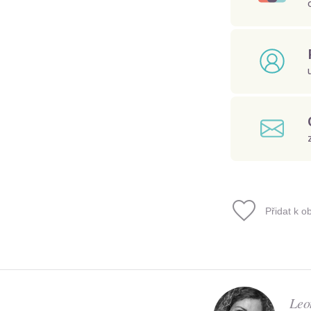
Přidat k o
Leo