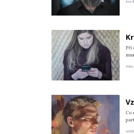
Jan 
Kr
Při
mus
Jitk
Vz
Co 
par
Alžb