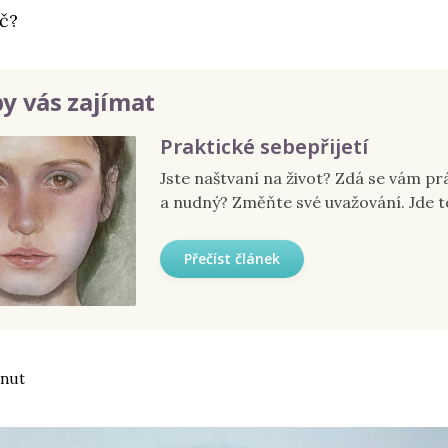
č?
y vás zajímat
Praktické sebepřijetí
Jste naštvaní na život? Zdá se vám p
a nudný? Změňte své uvažování. Jde t
Přečíst článek
inut