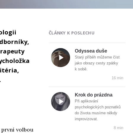
ologii
ČLÁNKY K POSLECHU
odborníky,
terapeuty
Odyssea duše
Starý příběh můžeme číst
sycholožka
jako obrazy cesty zpátky
téria,
k sobě.
.
16 min
Krok do prázdna
Při aplikování
psychologických poznatků
do života musíme někdy
improvizovat.
8 min
 první volbou