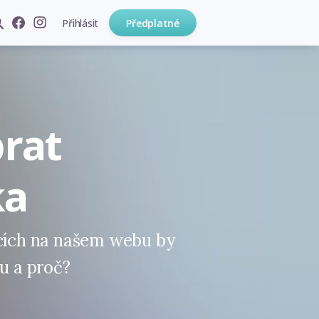
Přihlásit
Předplatné
brat
ka
ících na našem webu by
ou a proč?