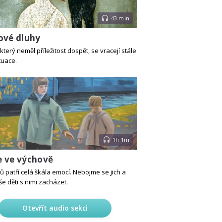
43 min
ové dluhy
který neměl příležitost dospět, se vracejí stále
tuace.
1h 1m
 ve výchově
ů patří celá škála emocí. Nebojme se jich a
e děti s nimi zacházet.
Otevřít audio sekci