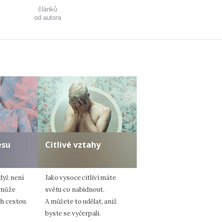
článků
od autora
esu
Citlivé vztahy
dyž není
Jako vysoce citliví máte
omůže
světu co nabídnout.
ich cestou.
A můžete to udělat, aniž
byste se vyčerpali.