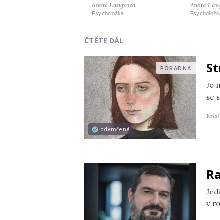
Aneta Langrová
Aneta Lan
Psycholožka
Psycholožk
ČTĚTE DÁL
St
PORADNA
Je 
se s
Kris
odemčené
Ra
Jedi
v r