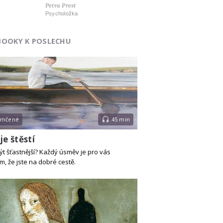
Petra Prest
Psycholožka
BOOKY K POSLECHU
emčené
45 min
je štěstí
ýt šťastnější? Každý úsměv je pro vás
, že jste na dobré cestě.