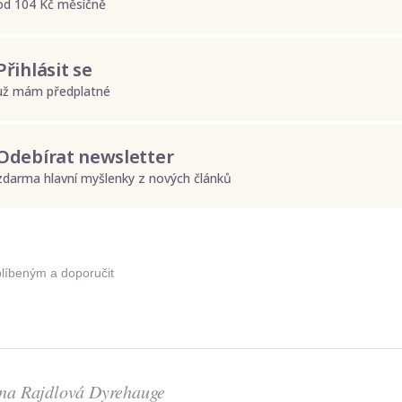
od 104 Kč měsíčně
Přihlásit se
už mám předplatné
Odebírat newsletter
zdarma hlavní myšlenky z nových článků
Odeslat
Zadáním e-mailu souhlasíte se zpracováním osobních údajů.
blíbeným a doporučit
na Rajdlová Dyrehauge