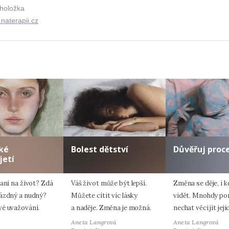
holožka
naterapii.cz
ké
Bolest dětství
Důvěřuj proc
jetí
aní na život? Zdá
Váš život může být lepší.
Změna se děje, i k
ázdný a nudný?
Můžete cítit víc lásky
vidět. Mnohdy p
é uvažování.
a naděje. Změna je možná.
nechat věci jít jej
Aneta Langrová
Aneta Langrová