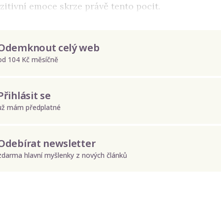
itivní emoce skrze právě tento pocit.
Odemknout celý web
od 104 Kč měsíčně
Přihlásit se
už mám předplatné
Odebírat newsletter
zdarma hlavní myšlenky z nových článků
Odeslat
Zadáním e-mailu souhlasíte se zpracováním osobních údajů.