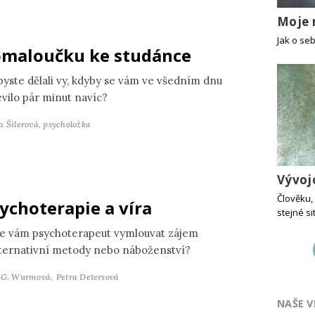
Moje
Jak o seb
maloučku ke studánce
byste dělali vy, kdyby se vám ve všedním dnu
evilo pár minut navíc?
a Šilerová,
psycholožka
Vývoj
Člověku, 
ychoterapie a víra
stejné si
e vám psychoterapeut vymlouvat zájem
lternativní metody nebo náboženství?
 G. Wurmová,
Petra Detersová
NAŠE V