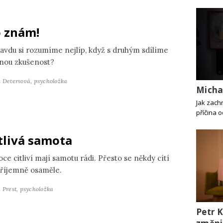
 znám!
avdu si rozumíme nejlíp, když s druhým sdílíme
jnou zkušenost?
a Detersová,
psycholožka
Michal
Jak zachr
příčina 
tlivá samota
ce citliví mají samotu rádi. Přesto se někdy cítí
říjemně osaměle.
 Prest,
psycholožka
Petr 