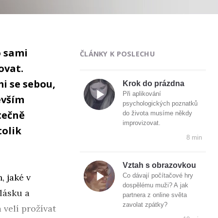
o sami
ČLÁNKY K POSLECHU
ovat.
i se sebou,
Krok do prázdna
Při aplikování
devším
psychologických poznatků
tečně
do života musíme někdy
improvizovat.
tolik
8 min
Vztah s obrazovkou
, jaké v
Co dávají počítačové hry
dospělému muži? A jak
lásku a
partnera z online světa
zavolat zpátky?
 velí prožívat