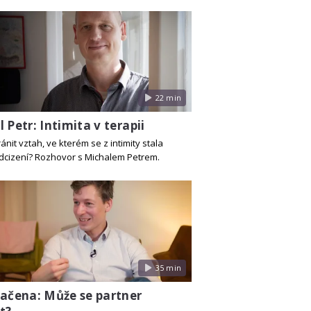
22 min
 Petr: Intimita v terapii
ánit vztah, ve kterém se z intimity stala
odcizení? Rozhovor s Michalem Petrem.
35 min
Kačena: Může se partner