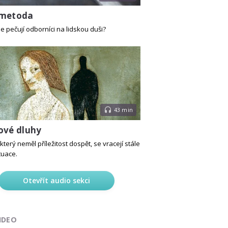
 metoda
e pečují odborníci na lidskou duši?
43 min
ové dluhy
který neměl příležitost dospět, se vracejí stále
tuace.
Otevřít audio sekci
IDEO