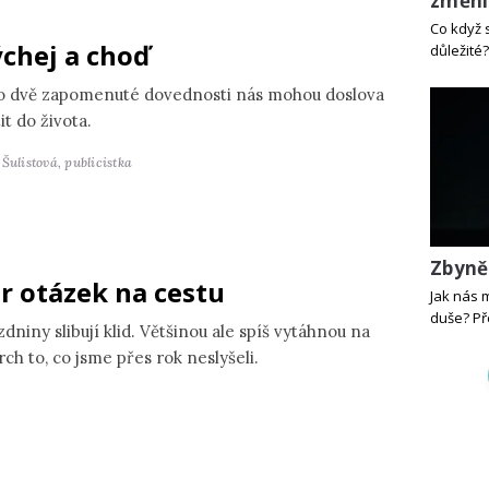
změni
Co když 
chej a choď
důležité?
o dvě zapomenuté dovednosti nás mohou doslova
it do života.
 Šulistová,
publicistka
Zbyně
r otázek na cestu
Jak nás 
duše? Př
dniny slibují klid. Většinou ale spíš vytáhnou na
ch to, co jsme přes rok neslyšeli.