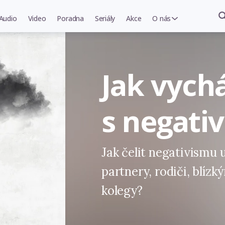
Audio
Video
Poradna
Seriály
Akce
O nás
Jak vych
s negativ
Jak čelit negativismu u 
partnery, rodiči, blízk
kolegy?