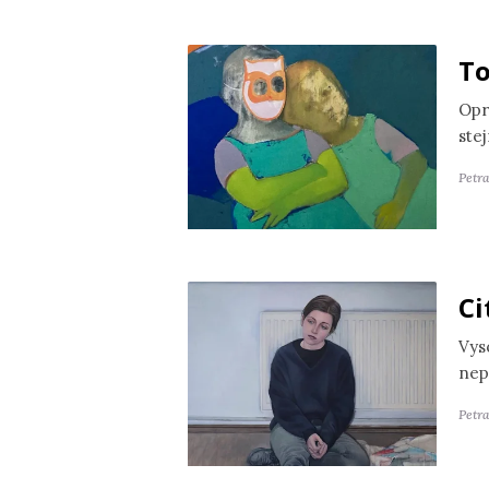
To
Opr
ste
Petr
Ci
Vyso
nep
Petra