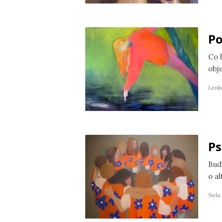
Po
Co 
obj
Lenk
Ps
Bud
o a
Nela