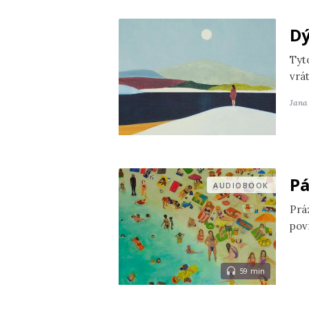
Dý
Tyt
vrát
Jana
Pá
AUDIOBOOK
Práz
povr
59 min