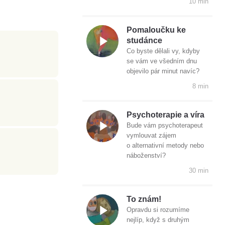
10 min
Pomaloučku ke
studánce
Co byste dělali vy, kdyby
se vám ve všedním dnu
objevilo pár minut navíc?
8 min
Psychoterapie a víra
Bude vám psychoterapeut
vymlouvat zájem
o alternativní metody nebo
náboženství?
30 min
To znám!
Opravdu si rozumíme
nejlíp, když s druhým