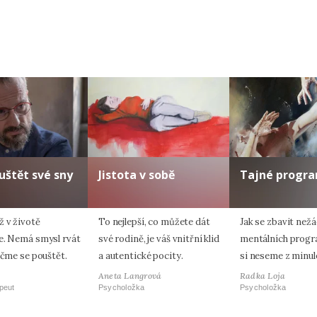
uštět své sny
Jistota v sobě
Tajné progr
ž v životě
To nejlepší, co můžete dát
Jak se zbavit než
e. Nemá smysl rvát
své rodině, je váš vnitřní klid
mentálních progr
Učme se pouštět.
a autentické pocity.
si neseme z minul
Aneta Langrová
Radka Loja
peut
Psycholožka
Psycholožka