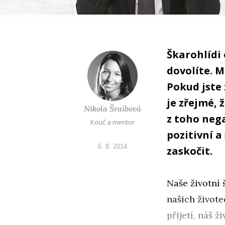
Foto: Thinkstock.com
Škarohlídi 
dovolíte. M
Pokud jste 
je zřejmé, 
Nikola Šraibová
z toho neg
Kouč a mentor
pozitivní a
6. 8. 2014
zaskočit.
Naše životní š
našich živote
přijetí, náš 