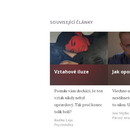
SOUVISEJÍCÍ ČLÁNKY
Vztahové iluze
Jak opo
Pomalu vám dochází, že ten
Všechno u
vztah nikdy nebyl
nestihnet
opravdový. Tak proč konec
to silou. 
tolik bolí?
Jan Vojtko
Párový tera
Radka Loja
Psycholožka