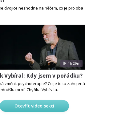
t?
se dvojice neshodne na něčem, co je pro oba
1h 29m
k Vybíral: Kdy jsem v pořádku?
má změnit psychoterapie? Co je to ta zahojená
ednáška prof. Zbyňka Vybírala.
Otevřít video sekci