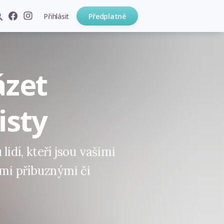
Přihlásit
Předplatné
ázet
isty
lidí, kteří jsou vašimi
ými příbuznými či