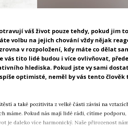
otravují váš život pouze tehdy, pokud jim t
áte volbu na jejich chování vždy nějak reag
zrovna v rozpoložení, kdy máte co dělat sam
že vás tito lidé budou i více ovlivňovat, pře
ativního hlediska. Pokud jste vy sami dosta
 spíše optimisté, neměl by vás tento člověk 
těstí a také pozitivita z velké části závisí na vztazích
ch máme. Pokud nás mají lidé rádi, cítíme podporu, 
život je daleko více harmonický. Naše přirozenost nám