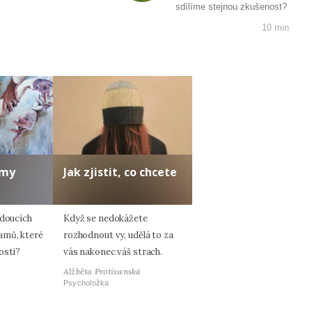
sdílíme stejnou zkušenost?
10 min
amy
Jak zjistit, co chcete
ádoucích
Když se nedokážete
amů, které
rozhodnout vy, udělá to za
osti?
vás nakonec váš strach.
Alžběta Protivanská
Psycholožka