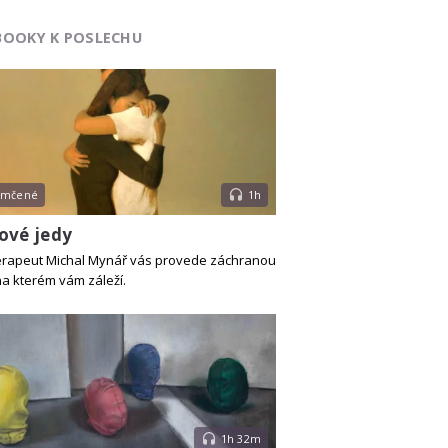
BOOKY K POSLECHU
emčené
1h
ové jedy
rapeut Michal Mynář vás provede záchranou
na kterém vám záleží.
1h 32m