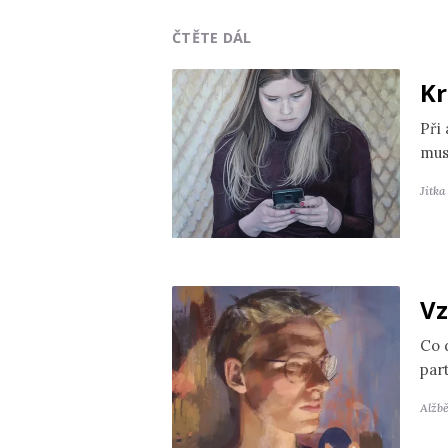
ČTĚTE DÁL
Kr
Při
mus
Jitk
Vz
Co 
par
Alžb