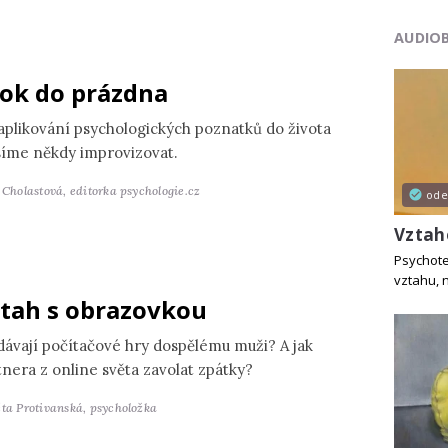
AUDIO
ok do prázdna
 aplikování psychologických poznatků do života
íme někdy improvizovat.
a Cholastová,
editorka psychologie.cz
od
Vztah
Psychote
vztahu, 
tah s obrazovkou
dávají počítačové hry dospělému muži? A jak
tnera z online světa zavolat zpátky?
ěta Protivanská,
psycholožka