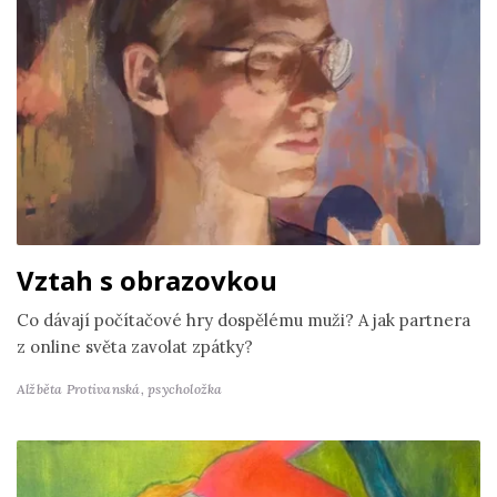
Vztah s obrazovkou
Co dávají počítačové hry dospělému muži? A jak partnera
z online světa zavolat zpátky?
Alžběta Protivanská,
psycholožka