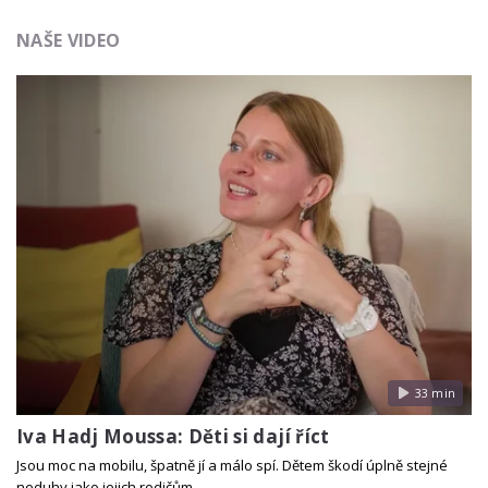
NAŠE VIDEO
33 min
Iva Hadj Moussa: Děti si dají říct
Jsou moc na mobilu, špatně jí a málo spí. Dětem škodí úplně stejné
neduhy jako jejich rodičům.