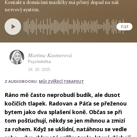
Kontakt s domácími mazlíčky má přímý dopad na náš
nervový systém.
7:17
Martina Kastnerová
Psycholožka
24. 10. 2025
Z AUDIOBOOKU:
MŮJ ZVÍŘECÍ TERAPEUT
Ráno mě často neprobudí budík, ale dusot
kočičích tlapek. Radovan a Páťa se přeženou
bytem jako dva splašení koně. Občas se při
tom pošťuchují, někdy se jen mihnou a zmizí
za rohem. Když se uklidní, natáhnou se vedle