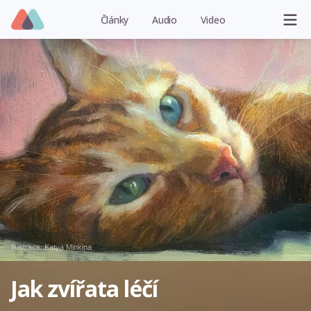
Články
Audio
Video
Ilustrace:
Katya Minkina
Jak zvířata léčí