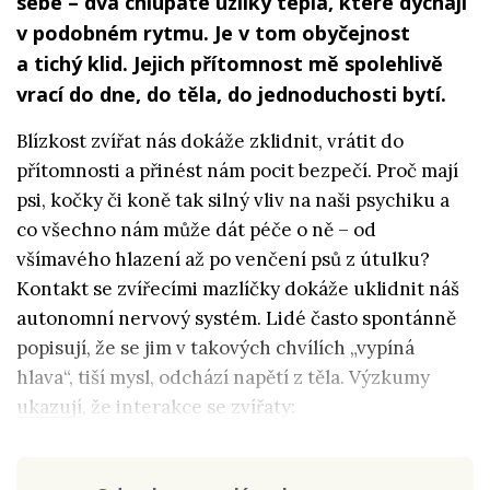
sebe – dva chlupaté uzlíky tepla, které dýchají
v podobném rytmu. Je v tom obyčejnost
a tichý klid. Jejich přítomnost mě spolehlivě
vrací do dne, do těla, do jednoduchosti bytí.
Blízkost zvířat nás dokáže zklidnit, vrátit do
přítomnosti a přinést nám pocit bezpečí. Proč mají
psi, kočky či koně tak silný vliv na naši psychiku a
co všechno nám může dát péče o ně – od
všímavého hlazení až po venčení psů z útulku?
Kontakt se zvířecími mazlíčky dokáže uklidnit náš
autonomní nervový systém. Lidé často spontánně
popisují, že se jim v takových chvílích „vypíná
hlava“, tiší mysl, odchází napětí z těla. Výzkumy
ukazují
, že interakce se zvířaty: