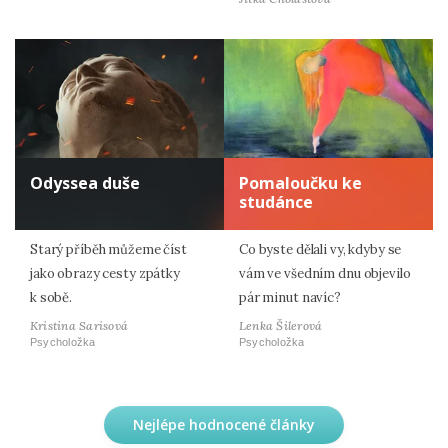
Odyssea duše
Pomaloučku ke
studánce
Starý příběh můžeme číst
Co byste dělali vy, kdyby se
jako obrazy cesty zpátky
vám ve všedním dnu objevilo
k sobě.
pár minut navíc?
Kristina Sarisová
Lenka Šilerová
Psycholožka
Psycholožka
Nejlépe hodnocené články