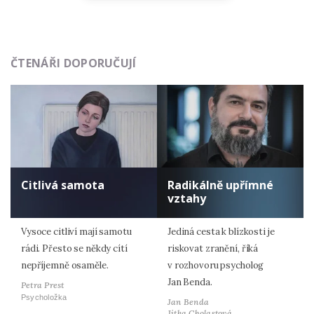
ČTENÁŘI DOPORUČUJÍ
Citlivá samota
Radikálně upřímné
vztahy
Vysoce citliví mají samotu
Jediná cesta k blízkosti je
rádi. Přesto se někdy cítí
riskovat zranění, říká
nepříjemně osaměle.
v rozhovoru psycholog
Jan Benda.
Petra Prest
Psycholožka
Jan Benda
Jitka Cholastová