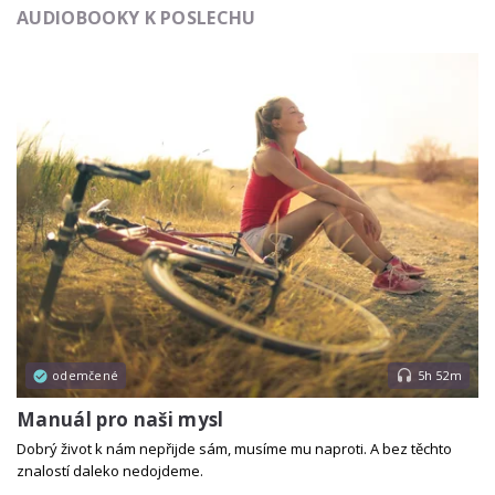
AUDIOBOOKY K POSLECHU
odemčené
5h 52m
Manuál pro naši mysl
Dobrý život k nám nepřijde sám, musíme mu naproti. A bez těchto
znalostí daleko nedojdeme.