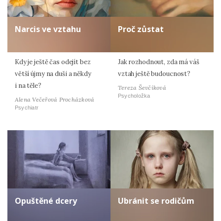
Narcis ve vztahu
Proč zůstat
Kdy je ještě čas odejít bez
Jak rozhodnout, zda má váš
větší újmy na duši a někdy
vztah ještě budoucnost?
i na těle?
Tereza Ševčíková
Psycholožka
Alena Večeřová Procházková
Psychiatr
Opuštěné dcery
Ubránit se rodičům