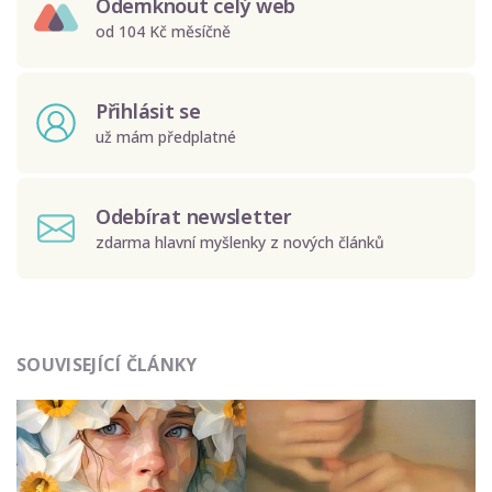
Odemknout celý web
od 104 Kč měsíčně
Přihlásit se
už mám předplatné
Odebírat newsletter
zdarma hlavní myšlenky z nových článků
Odeslat
SOUVISEJÍCÍ ČLÁNKY
Zadáním e-mailu souhlasíte se zpracováním osobních
údajů.