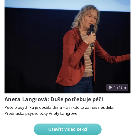
1h 18m
Aneta Langrová: Duše potřebuje péči
Péče o psychiku je docela dřina – a nikdo to za nás neudělá.
Přednáška psycholožky Anety Langrové.
Otevřít video sekci