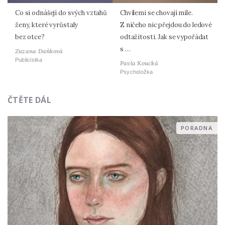
Co si odnášejí do svých vztahů
Chvílemi se chovají mile.
ženy, které vyrůstaly
Z ničeho nic přejdou do ledové
bez otce?
odtažitosti. Jak se vypořádat
s …
Zuzana Daňková
Publicistka
Pavla Koucká
Psycholožka
ČTĚTE DÁL
PORADNA