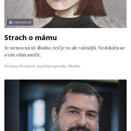
odemčené
Strach o mámu
Je nemocná už dlouho, teď je to ale vážnější. Nedokážu se
s tím vším smířit.
Kristýna Drozdová,
psychoterapeutka, lékařka