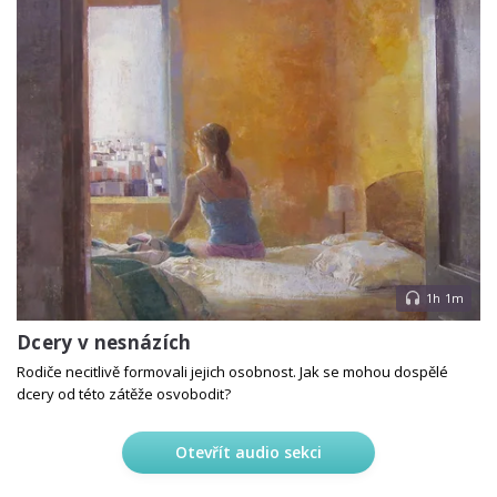
1h 1m
Dcery v nesnázích
Rodiče necitlivě formovali jejich osobnost. Jak se mohou dospělé
dcery od této zátěže osvobodit?
Otevřít audio sekci