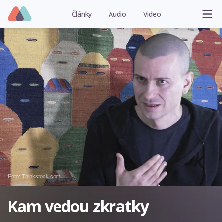
Články
Audio
Video
Foto: Thinkstock.com
Kam vedou zkratky