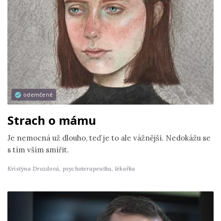
odemčené
Strach o mámu
Je nemocná už dlouho, teď je to ale vážnější. Nedokážu se
s tím vším smířit.
Kristýna Drozdová,
psychoterapeutka, lékařka