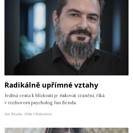
Radikálně upřímné vztahy
Jediná cesta k blízkosti je riskovat zranění, říká
v rozhovoru psycholog Jan Benda.
Jan Benda,
Jitka Cholastová