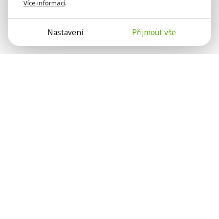
Více informací
.
Nastavení
Přijmout vše
Psychologové a psychoterapeuti na webu Psychologie.cz
sdílí své zkušenosti s lidmi, kterým se nemohou věnovat
osobně. Připojte se k nám, podporujeme se navzájem.
Díky.
Předplatné
Darujte předplatné
Přihlásit