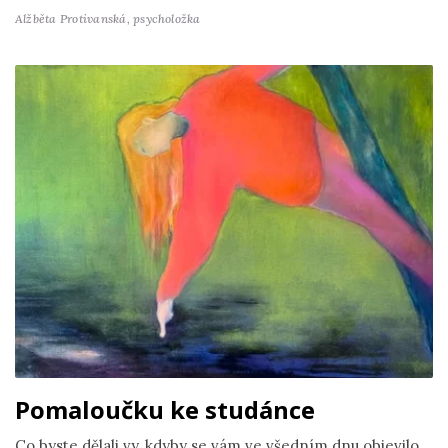
Alžběta Protivanská,
psycholožka
Pomaloučku ke studánce
Co byste dělali vy, kdyby se vám ve všedním dnu objevilo