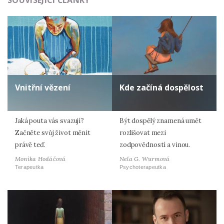
SOUVISEJÍCÍ ČLÁNKY
Zadáním e-mailu souhlasíte se zpracováním osobních
údajů.
Vnitřní vězení
Kde začíná dospělost
Jaká pouta vás svazují?
Být dospělý znamená umět
Začněte svůj život měnit
rozlišovat mezi
právě teď.
zodpovědností a vinou.
Monika Hodáčová
Nela G. Wurmová
Terapeutka
Psychoterapeutka