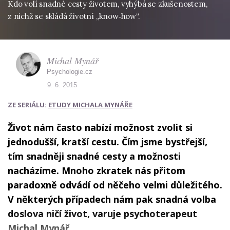
Kdo volí snadné cesty životem, vyhýbá se zkušenostem,
z nichž se skládá životní „know‑how“.
Michal Mynář
Psychologie.cz
9. 6. 2015
ZE SERIÁLU:
ETUDY MICHALA MYNÁŘE
Život nám často nabízí možnost zvolit si
jednodušší, kratší cestu. Čím jsme bystřejší,
tím snadněji snadné cesty a možnosti
nacházíme. Mnoho zkratek nás přitom
paradoxně odvádí od něčeho velmi důležitého.
V některých případech nám pak snadná volba
doslova ničí život, varuje psychoterapeut
Michal Mynář.