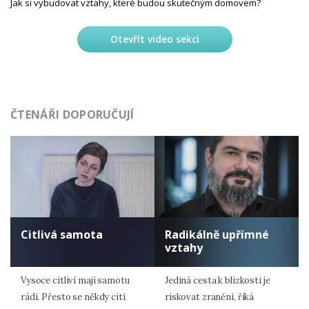
Jak si vybudovat vztahy, které budou skutečným domovem?
Otevřít video sekci
ČTENÁŘI DOPORUČUJÍ
Citlivá samota
Radikálně upřímné
vztahy
Vysoce citliví mají samotu
Jediná cesta k blízkosti je
rádi. Přesto se někdy cítí
riskovat zranění, říká