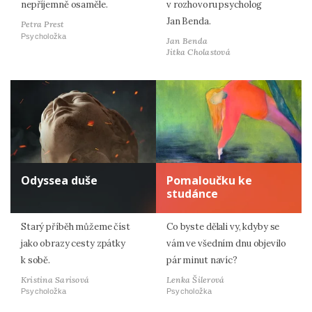
nepříjemně osaměle.
v rozhovoru psycholog
Jan Benda.
Petra Prest
Psycholožka
Jan Benda
Jitka Cholastová
Odyssea duše
Pomaloučku ke
studánce
Starý příběh můžeme číst
Co byste dělali vy, kdyby se
jako obrazy cesty zpátky
vám ve všedním dnu objevilo
k sobě.
pár minut navíc?
Kristina Sarisová
Lenka Šilerová
Psycholožka
Psycholožka