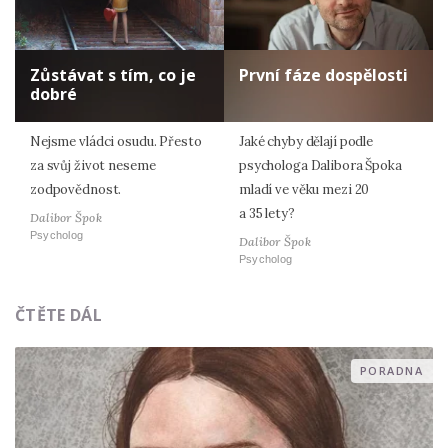
Zůstávat s tím, co je
První fáze dospělosti
dobré
Nejsme vládci osudu. Přesto
Jaké chyby dělají podle
za svůj život neseme
psychologa Dalibora Špoka
zodpovědnost.
mladí ve věku mezi 20
a 35 lety?
Dalibor Špok
Psycholog
Dalibor Špok
Psycholog
ČTĚTE DÁL
PORADNA