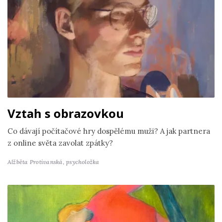
Vztah s obrazovkou
Co dávají počítačové hry dospělému muži? A jak partnera
z online světa zavolat zpátky?
Alžběta Protivanská,
psycholožka