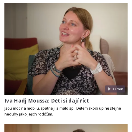
33 min
Iva Hadj Moussa: Děti si dají říct
Jsou moc na mobilu, špatně jí a málo spí. Dětem škodí úplně stejné
neduhy jako jejich rodičům.