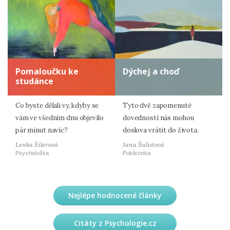
Pomaloučku ke
Dýchej a choď
studánce
Co byste dělali vy, kdyby se
Tyto dvě zapomenuté
vám ve všedním dnu objevilo
dovednosti nás mohou
pár minut navíc?
doslova vrátit do života.
Lenka Šilerová
Jana Šulistová
Psycholožka
Publicistka
Nejlépe hodnocené články
Citáty z Psychologie.cz