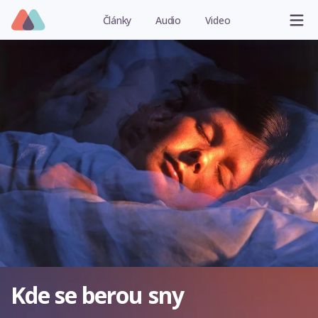
Články
Audio
Video
Kde se berou sny