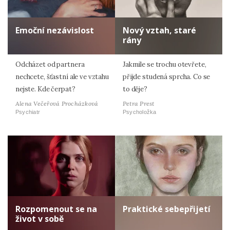
Emoční nezávislost
Nový vztah, staré
rány
Odcházet od partnera
Jakmile se trochu otevřete,
nechcete, šťastní ale ve vztahu
přijde studená sprcha. Co se
nejste. Kde čerpat?
to děje?
Alena Večeřová Procházková
Petra Prest
Psychiatr
Psycholožka
Rozpomenout se na
Praktické sebepřijetí
život v sobě