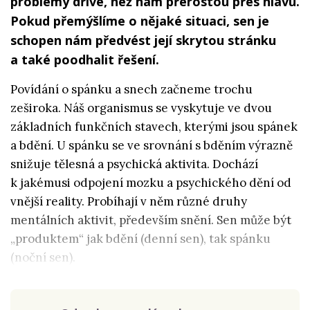
problémy dříve, než nám přerostou přes hlavu.
Pokud přemýšlíme o nějaké situaci, sen je
schopen nám předvést její skrytou stránku
a také poodhalit řešení.
Povídání o spánku a snech začneme trochu
zeširoka. Náš organismus se vyskytuje ve dvou
základních funkčních stavech, kterými jsou spánek
a bdění. U spánku se ve srovnání s bděním výrazně
snižuje tělesná a psychická aktivita. Dochází
k jakémusi odpojení mozku a psychického dění od
vnější reality. Probíhají v něm různé druhy
mentálních aktivit, především snění. Sen může být
„produktem“ jak bdění (denní sen), tak spánku
(noční sen).