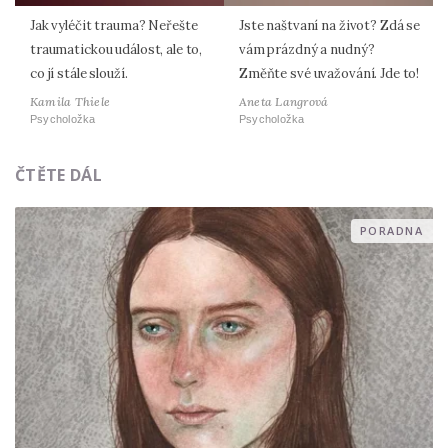
Jak vyléčit trauma? Neřešte
Jste naštvaní na život? Zdá se
traumatickou událost, ale to,
vám prázdný a nudný?
co jí stále slouží.
Změňte své uvažování. Jde to!
Kamila Thiele
Aneta Langrová
Psycholožka
Psycholožka
ČTĚTE DÁL
PORADNA