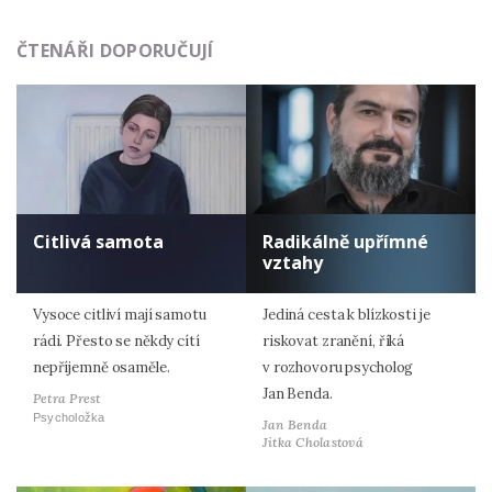
ČTENÁŘI DOPORUČUJÍ
Citlivá samota
Radikálně upřímné
vztahy
Vysoce citliví mají samotu
Jediná cesta k blízkosti je
rádi. Přesto se někdy cítí
riskovat zranění, říká
nepříjemně osaměle.
v rozhovoru psycholog
Jan Benda.
Petra Prest
Psycholožka
Jan Benda
Jitka Cholastová