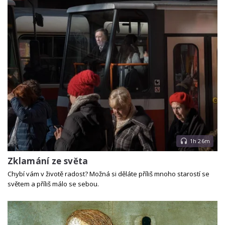
1h 26m
Zklamání ze světa
Chybí vám v životě radost? Možná si děláte příliš mnoho starostí se
světem a příliš málo se sebou.