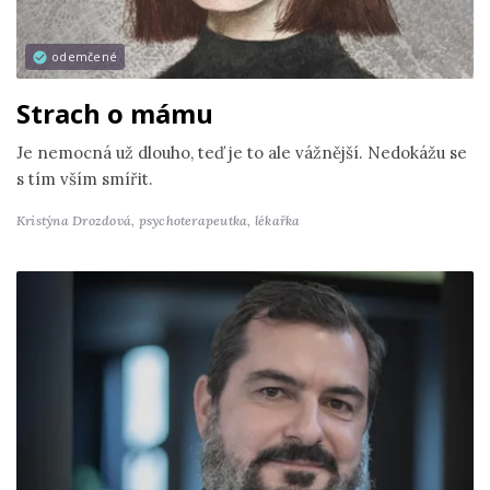
odemčené
Strach o mámu
Je nemocná už dlouho, teď je to ale vážnější. Nedokážu se
s tím vším smířit.
Kristýna Drozdová,
psychoterapeutka, lékařka