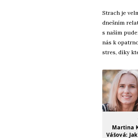
Strach je vel
dnešním rela
s naším pude
nás k opatrno
stres, díky 
Martina 
Vášová: Jak