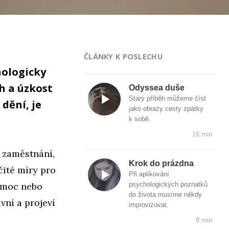
ČLÁNKY K POSLECHU
hologicky
h a úzkost
Odyssea duše
Starý příběh můžeme číst
 dění, je
jako obrazy cesty zpátky
k sobě.
16 min
y zaměstnání,
Krok do prázdna
čité míry pro
Při aplikování
e moc nebo
psychologických poznatků
do života musíme někdy
vní a projeví
improvizovat.
8 min