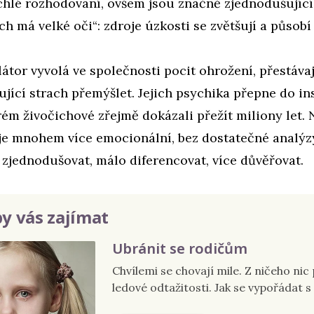
chlé rozhodování, ovšem jsou značně zjednodušující
ach má velké oči“: zdroje úzkosti se zvětšují a působí 
tor vyvolá ve společnosti pocit ohrožení, přestávaj
jící strach přemýšlet. Jejich psychika přepne do in
ém živočichové zřejmě dokázali přežít miliony let. 
je mnohem více emocionální, bez dostatečné analýzy
zjednodušovat, málo diferencovat, více důvěřovat.
y vás zajímat
Ubránit se rodičům
Chvílemi se chovají mile. Z ničeho nic
ledové odtažitosti. Jak se vypořádat s