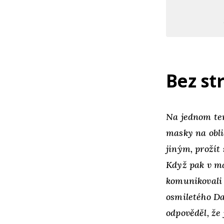
Bez st
Na jednom ter
masky na obli
jiným, prožít 
Když pak v ma
komunikovali 
osmiletého Da
odpověděl, že 