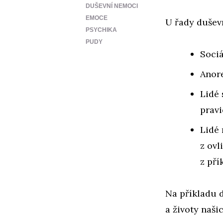
DUŠEVNÍ NEMOCI
EMOCE
U řady dušev
PSYCHIKA
PUDY
Sociá
Anore
Lidé 
pravi
Lidé 
z ovl
z pří
Na příkladu d
a životy naši