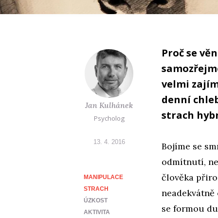
Proč se vě
samozřejmé
velmi zají
denní chleb
Jan Kulhánek
strach hyb
Psycholog
13. 4. 2016
Bojíme se smr
odmítnutí, ne
člověka přiro
MANIPULACE
STRACH
neadekvátně o
ÚZKOST
se formou du
AKTIVITA