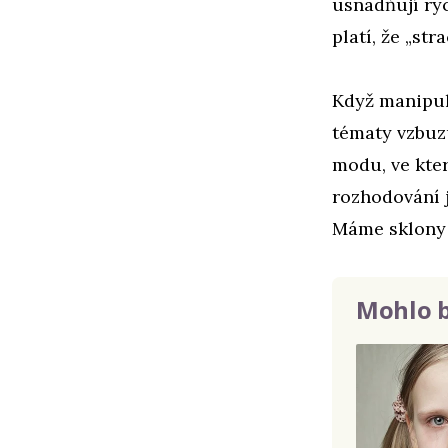
usnadňují ry
platí, že „str
Když manipulá
tématy vzbuzu
modu, ve kter
rozhodování 
Máme sklony 
Mohlo b