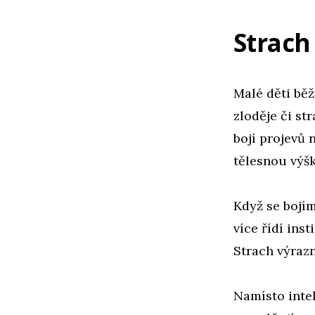
Strach
Malé děti bě
zloděje či str
bojí projevů 
tělesnou výšk
Když se bojím
více řídí ins
Strach výraz
Namísto inte