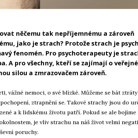
novat něčemu tak nepříjemnému a zároveň
mu, jako je strach? Protože strach je psyc
mavý fenomén. Pro psychoterapeuty je strac
a. A pro všechny, kteří se zajímají o veřejné
nou silou a zmrazovačem zároveň.
ti, vážné nemoci, o své blízké. Můžeme se bát ztrát
pochopení, ztrapnění se. Takové strachy jsou do ur
zené a k lidskému životu patří. Pokud se ale bojím
kolnostem, je vliv strachu na náš život velmi negati
ševní poruchy.