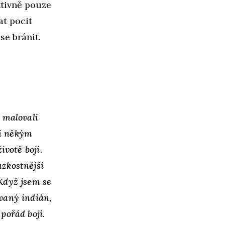
ktivně pouze
at pocit
se bránit.
 malovali
li někým
ivotě bojí.
úzkostnější
 Když jsem se
ovaný indián,
pořád bojí.