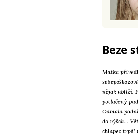
Beze s
Matka přivedl
sebepoškozová
nějak ublíží.
potlačený pud
Odmala podnik
do výšek… Vět
chlapec trpěl