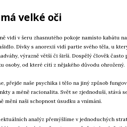
 má velké oči
žně vidí v šeru zhasnutého pokoje namísto kabátu n
ašidlo. Dívky s anorexií vidí partie svého těla, u kte
nadváhy, výrazně větší či širší. Dospělý člověk často
u osoby, od které cítí z nějakého důvodu ohrožený.
e, přejde naše psychika i tělo na jiný způsob fungov
tinkty a méně racionalita. Svět se zjednoduší, stává 
ně mění naši schopnost úsudku a vnímání.
lektuálních analýz přemýšlíme v jednoduchých strat