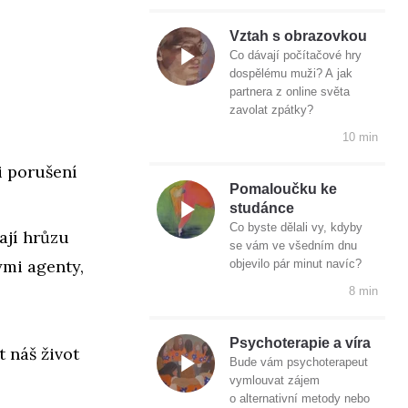
Vztah s obrazovkou
Co dávají počítačové hry
dospělému muži? A jak
partnera z online světa
zavolat zpátky?
10 min
i porušení
Pomaloučku ke
studánce
Co byste dělali vy, kdyby
ají hrůzu
se vám ve všedním dnu
ými agenty,
objevilo pár minut navíc?
8 min
Psychoterapie a víra
 náš život
Bude vám psychoterapeut
vymlouvat zájem
o alternativní metody nebo