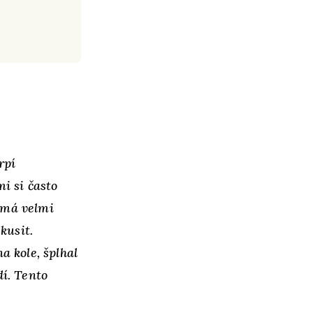
rpí
i si často
e má velmi
kusit.
a kole, šplhal
í. Tento