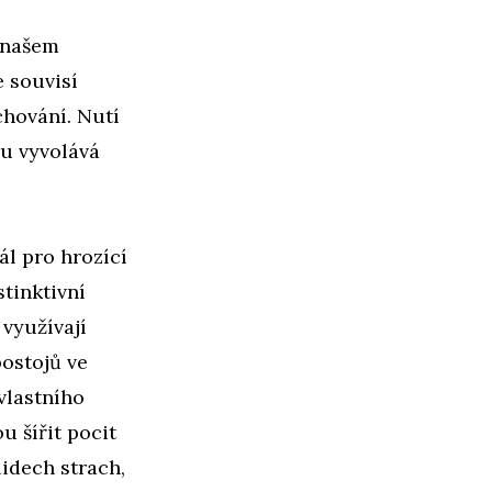
v našem
 souvisí
hování. Nutí
hu vyvolává
ál pro hrozící
tinktivní
 využívají
ostojů ve
vlastního
u šířit pocit
lidech strach,