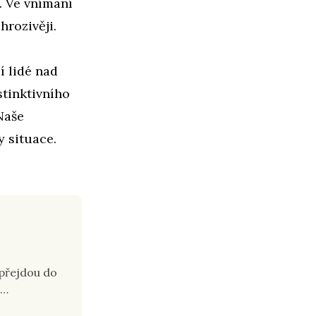
. Ve vnímání
hrozivěji.
í lidé nad
stinktivního
Naše
 situace.
 přejdou do
 …