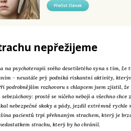
Přečíst článek
trachu nepřežijeme
a na psychoterapii svého desetiletého syna s tím, že t
ním – neustále prý podniká riskantní aktivity, kterým
 Při podrobnějším rozhovoru s chlapcem jsem zjistil, ž
 sebezáchovy: prostě se ničeho nebojí a všechno chce z
al nebezpečné skoky a pády, jezdil extrémně rychle n
šina pacientů trpí přehnaným strachem, který je brzd
 nedostatkem strachu, který by ho chránil.