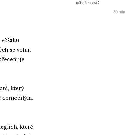
náboženství?
30 min
a věšáku
rých se velmi
 přeceňuje
ání, který
se černobílým.
egiích, které