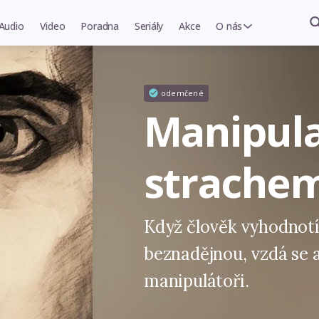
Audio
Video
Poradna
Seriály
Akce
O nás
odemčené
Manipul
strache
Když člověk vyhodnotí 
beznadějnou, vzdá se a
manipulátoři.