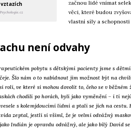
začnou lidé vnímat sele
vztazích
věci, které budou zvyšov
Psychologie.cz
vlastní síly a schopnosti 
rachu není odvahy
apeutickém pobytu s dětskými pacienty jsme s dětmi
čeje. Šlo nám o to nabídnout jim možnost být na chví
si roli, ve které si mohou dovolit to, čeho se v běžném ž
skách chodili po horách, byli jako vyměnění – i ti nej
vesele s kolemjdoucími lidmi a ptali se jich na cestu.
vida zeptal, jestli si všiml, že je velmi odvážný mask
jako Indián je opravdu odvážný, ale jako bílý David se 