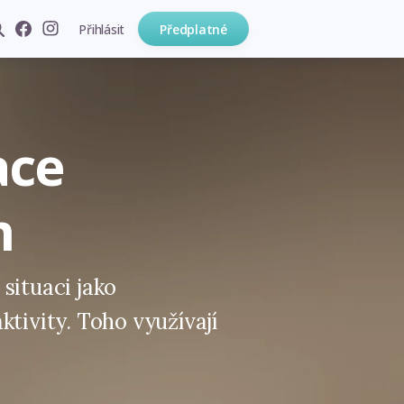
Přihlásit
Předplatné
ace
m
situaci jako
ktivity. Toho využívají