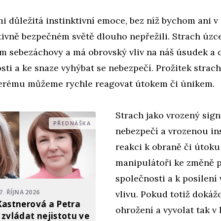
mi důležitá instinktivní emoce, bez níž bychom ani 
tivně bezpečném světě dlouho nepřežili. Strach úzce
m sebezáchovy a má obrovský vliv na náš úsudek a c
sti a ke snaze vyhýbat se nebezpečí. Prožitek strac
kterému můžeme rychle reagovat útokem či únikem.
Strach jako vrozený sign
PŘEDNÁŠKA
nebezpečí a vrozenou ins
reakci k obraně či útoku
manipulátoři ke změně p
společnosti a k posílení 
7. ŘÍJNA 2026
vlivu. Pokud totiž dokážo
Kastnerová a Petra
ohrožení a vyvolat tak v 
 zvládat nejistotu ve