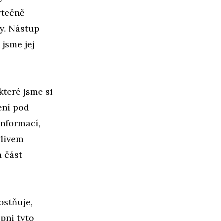
ytečně
ny. Nástup
 jsme jej
teré jsme si
ení pod
informací,
vlivem
a část
ostňuje,
pni tyto