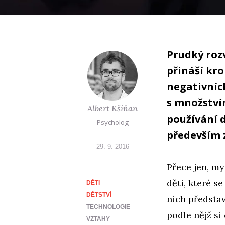
Prudký rozv
přináší kr
negativníc
s množství
Albert Kšiňan
používání d
Psycholog
především 
29. 9. 2016
Přece jen, my
děti, které s
DĚTI
DĚTSTVÍ
nich představ
TECHNOLOGIE
podle nějž si
VZTAHY