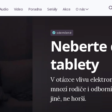
Audio
Video
Poradna
Seriály
Akce
O nás
odemčené
Neberte
tablety
V otázce vlivu elektron
mnozí rodiče i odborníc
jiné, ne horší.