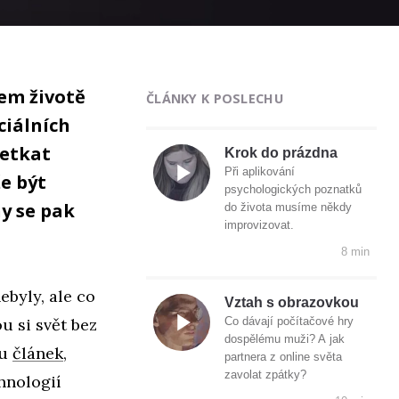
šem životě
ČLÁNKY K POSLECHU
ciálních
setkat
Krok do prázdna
Při aplikování
e být
psychologických poznatků
hy se pak
do života musíme někdy
improvizovat.
8 min
ebyly, ale co
Vztah s obrazovkou
u si svět bez
Co dávají počítačové hry
dospělému muži? A jak
ou
článek
,
partnera z online světa
zavolat zpátky?
hnologií