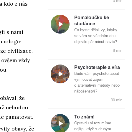
10 min
a kdo z nás
Pomaloučku ke
studánce
Co byste dělali vy, kdyby
ií s námi
se vám ve všedním dnu
chnologie
objevilo pár minut navíc?
e civilizace.
8 min
í ovšem vždy
Psychoterapie a víra
vou
Bude vám psychoterapeut
vymlouvat zájem
o alternativní metody nebo
náboženství?
obával, že
30 min
 už nebudou
ic pamatovat.
To znám!
Opravdu si rozumíme
vily obavy, že
nejlíp, když s druhým