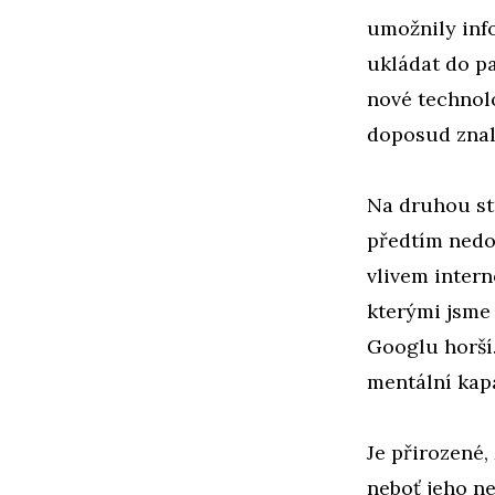
umožnily inf
ukládat do pa
nové technolo
doposud znal
Na druhou st
předtím nedok
vlivem intern
kterými jsme
Googlu horší.
mentální kap
Je přirozené
neboť jeho ne