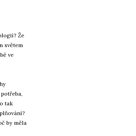
logií? Že
ím světem
obě ve
ahy
 potřeba,
o tak
aplňování?
roč by měla