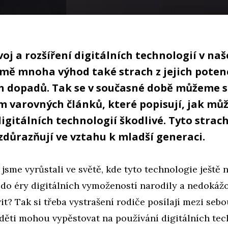
oj a rozšíření digitálních technologií v na
omě mnoha výhod také strach z jejich poten
h dopadů. Tak se v současné době můžeme 
m varovných článků, které popisují, jak můž
igitálních technologií škodlivé. Tyto strac
zdůrazňují ve vztahu k mladší generaci.
 jsme vyrůstali ve světě, kde tyto technologie ještě n
e do éry digitálních vymožeností narodily a nedokážo
it? Tak si třeba vystrašení rodiče posílají mezi seb
 děti mohou vypěstovat na používání digitálních tec