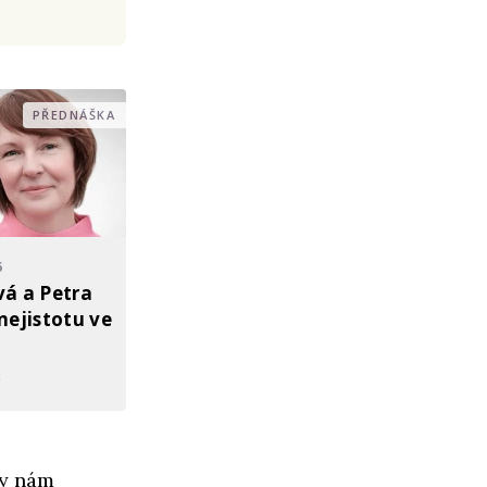
PŘEDNÁŠKA
6
á a Petra
nejistotu ve
z
hy nám