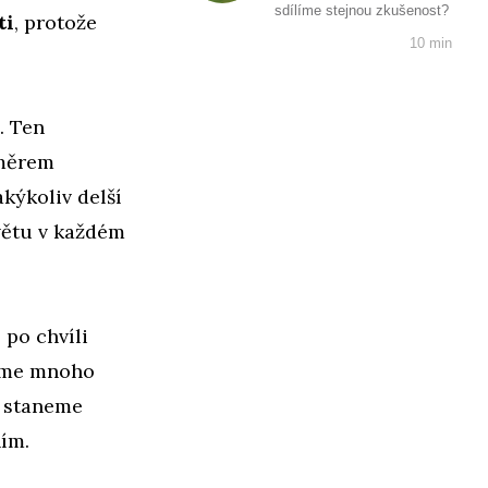
sdílíme stejnou zkušenost?
ti
, protože
10 min
. Ten
směrem
akýkoliv delší
větu v každém
 po chvíli
řeme mnoho
e staneme
ím.