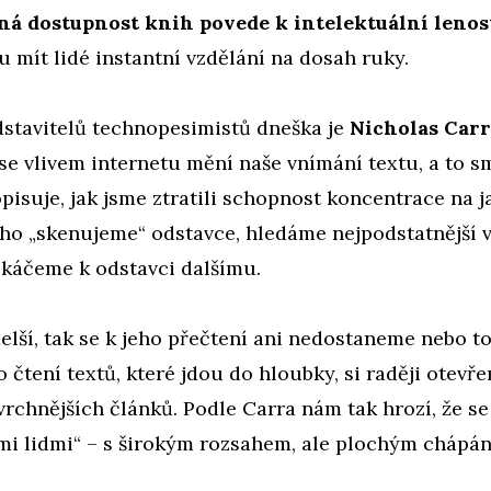
ná dostupnost knih povede k intelektuální lenos
 mít lidé instantní vzdělání na dosah ruky.
dstavitelů technopesimistů dneška je
Nicholas Carr
k se vlivem internetu mění naše vnímání textu, a to 
pisuje, jak jsme ztratili schopnost koncentrace na j
toho „skenujeme“ odstavce, hledáme nejpodstatnější 
skáčeme k odstavci dalšímu.
delší, tak se k jeho přečtení ani nedostaneme nebo to
 čtení textů, které jdou do hloubky, si raději otev
vrchnějších článků. Podle Carra nám tak hrozí, že s
mi lidmi“ – s širokým rozsahem, ale plochým chápán