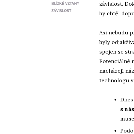
závislost. Do
BLÍZKÉ VZTAHY
ZÁVISLOST
by chtěl dopus
Asi nebudu p
byly odjakživ
spojen se str
Potenciálně n
nacházejí ná
technologii ví
Dnes 
s ná
muset
Podob