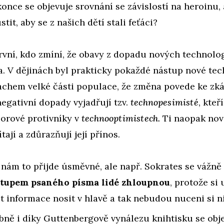
konce se objevuje srovnání se závislostí na heroinu, 
tit, aby se z našich dětí stali feťáci?
rvní, kdo zmíní, že obavy z dopadu nových technolog
a. V dějinách byl prakticky pokaždé nástup nové te
achem velké části populace, že změna povede ke zkáz
egativní dopady vyjadřují tzv.
technopesimisté
, kteř
zorové protivníky v
technooptimistech.
Ti naopak no
tají a zdůrazňují její přínos.
nám to přijde úsměvné, ale např. Sokrates se vážně 
stupem psaného písma lidé zhloupnou
, protože si
 informace nosit v hlavě a tak nebudou nuceni si n
ně i díky Guttenbergově vynálezu knihtisku se obje