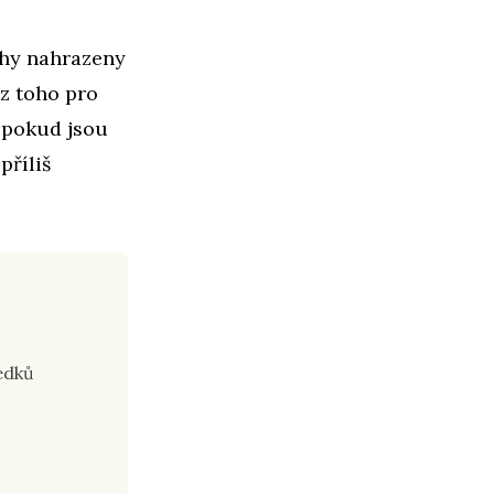
ahy nahrazeny
z toho pro
, pokud jsou
příliš
ledků