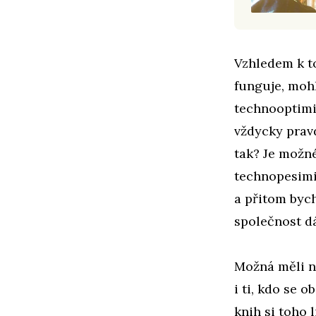
Vzhledem k t
funguje, moh
technooptimi
vždycky prav
tak? Je možné
technopesimi
a přitom byc
společnost d
Možná měli n
i ti, kdo se o
knih si toho