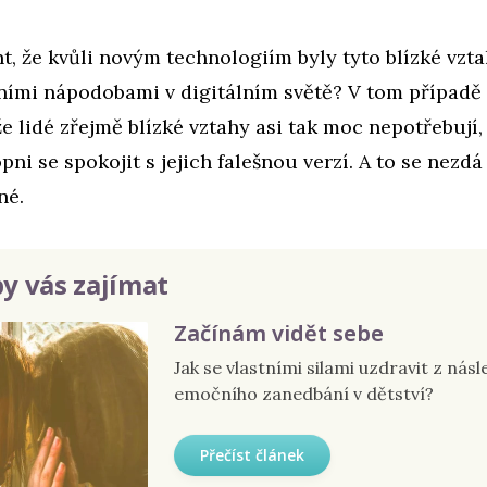
, že kvůli novým technologiím byly tyto blízké vzt
hními nápodobami v digitálním světě? V tom případě 
že lidé zřejmě blízké vztahy asi tak moc nepotřebují
ni se spokojit s jejich falešnou verzí. A to se nezdá 
né.
y vás zajímat
Začínám vidět sebe
Jak se vlastními silami uzdravit z nás
emočního zanedbání v dětství?
Přečíst článek