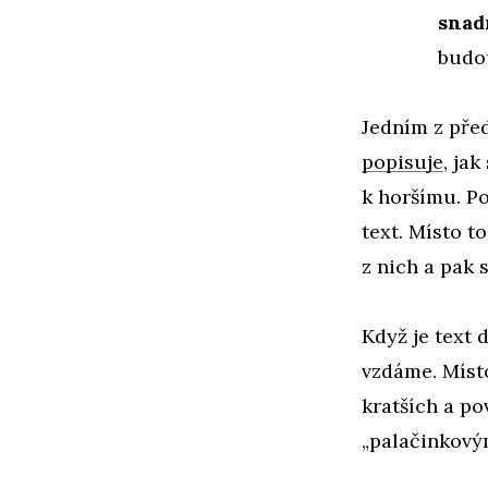
snad
budou
Jedním z pře
popisuje
, ja
k horšímu. Po
text. Místo 
z nich a pak 
Když je text 
vzdáme. Místo
kratších a po
„palačinkový