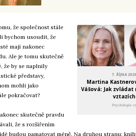
omu, že společnost stále
li bychom usoudit, že
sté mají nakonec
du. Ale je tomu skutečně
, že by se naplnily
7. ŘÍJNA 202
stické představy,
Martina Kastnerov
hom mohli jako
Vášová: Jak zvládat 
ále pokračovat?
vztazích
Psychologie.c
akonec skutečně pravdu
bávali, že s rozšířením
 lidé budou pamatovat méně. Na druhou stranu: kni