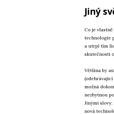
Jiný s
Co je vlastn
technologie 
a utrpí tím l
skutečnosti 
Většina by as
(odehrávající 
možná dokonc
nezbytnou pot
Jinými slovy:
nová technolo