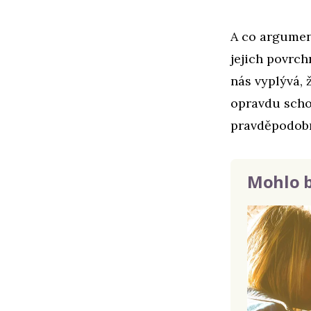
A co argument
jejich povrc
nás vyplývá, 
opravdu schop
pravděpodob
Mohlo b