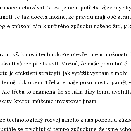
ormace uchovávat, takže je není potřeba všechny zb
měti. Je tak docela možné, že pravdu mají obě stra
gie způsobí zánik určitého způsobu našeho žití, jak
i.
ranu však nová technologie otevře lidem možnosti, k
ázali vůbec představit. Možná, že naše povrchní čt
etu je efektivní strategií, jak vytěžit význam z moře 
 denně obklopeni. Třeba je naše pozornost a paměť 
 Ale třeba to znamená, že se nám díky tomu uvolnil
acity, kterou můžeme investovat jinam.
, že technologický rozvoj mnoho z nás poněkud zúzk
ustále se zrychlující tempo způsobuje, že jsme scho