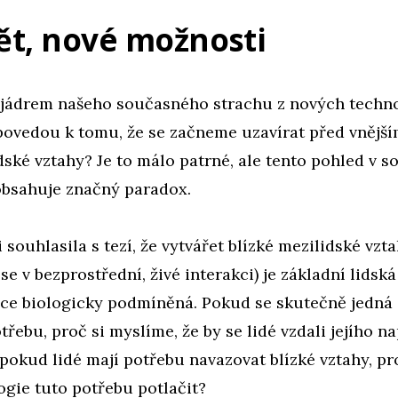
vět, nové možnosti
ě jádrem našeho současného strachu z nových techno
povedou k tomu, že se začneme uzavírat před vnějš
idské vztahy? Je to málo patrné, ale tento pohled v s
obsahuje značný paradox.
i souhlasila s tezí, že vytvářet blízké mezilidské vzt
se v bezprostřední, živé interakci) je základní lidská
e biologicky podmíněná. Pokud se skutečně jedná 
řebu, proč si myslíme, že by se lidé vzdali jejího n
 pokud lidé mají potřebu navazovat blízké vztahy, p
gie tuto potřebu potlačit?