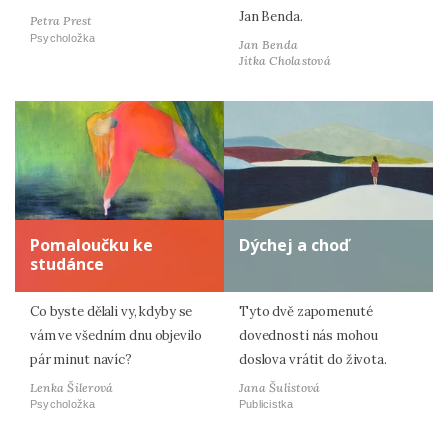
Jan Benda.
Petra Prest
Psycholožka
Jan Benda
Jitka Cholastová
Pomaloučku ke
Dýchej a choď
studánce
Co byste dělali vy, kdyby se
Tyto dvě zapomenuté
vám ve všedním dnu objevilo
dovednosti nás mohou
pár minut navíc?
doslova vrátit do života.
Lenka Šilerová
Jana Šulistová
Psycholožka
Publicistka