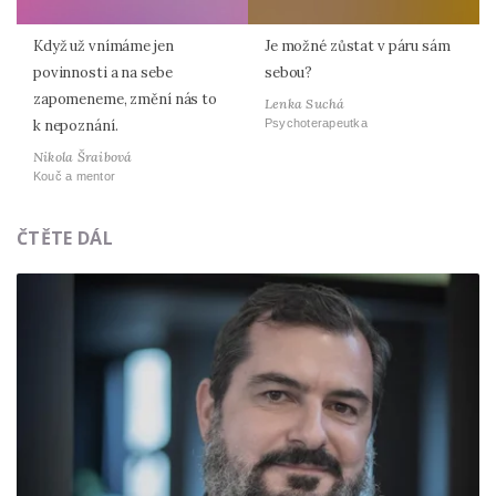
Když už vnímáme jen
Je možné zůstat v páru sám
povinnosti a na sebe
sebou?
zapomeneme, změní nás to
Lenka Suchá
Psychoterapeutka
k nepoznání.
Nikola Šraibová
Kouč a mentor
ČTĚTE DÁL