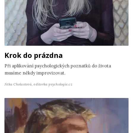
Krok do prázdna
Při aplikování psychologických poznatků do života
musíme někdy improvizovat.
Jitka Cholastová,
editorka psychologie.cz