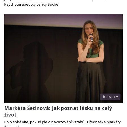
Psychoterapeutky Lenky Suché.
1h 34m
Markéta Šetinová: Jak poznat lásku na celý
život
Co o sobě víte, pokud jde o navazování vztahů? Přednáška Markéty