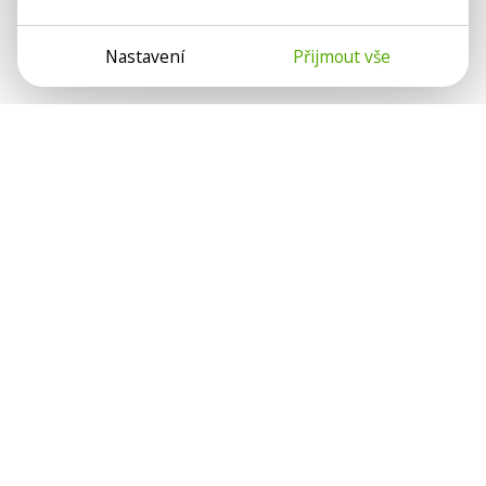
Nastavení
Přijmout vše
Psychologové a psychoterapeuti na webu Psychologie.cz
sdílí své zkušenosti s lidmi, kterým se nemohou věnovat
osobně. Připojte se k nám, podporujeme se navzájem.
Díky.
Předplatné
Darujte předplatné
Přihlásit