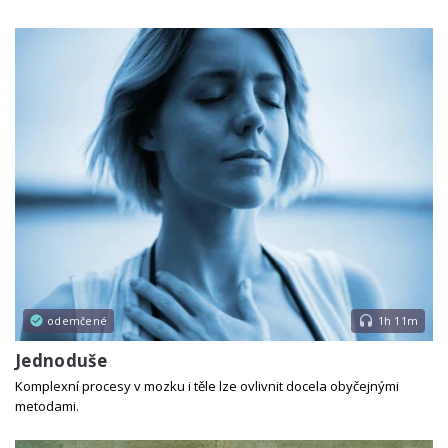
odemčené
1h 11m
Jednoduše
Komplexní procesy v mozku i těle lze ovlivnit docela obyčejnými
metodami.