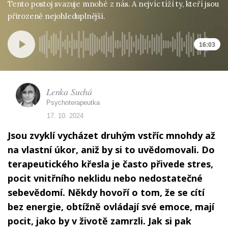
Tento postoj svazuje mnohé z nás. A nejvíc tíží ty, kteří jsou
přirozeně nejohleduplnější.
16:03
Lenka Suchá
Psychoterapeutka
17. 10. 2024
Jsou zvyklí vycházet druhým vstříc mnohdy až
na vlastní úkor, aniž by si to uvědomovali. Do
terapeutického křesla je často přivede stres,
pocit vnitřního neklidu nebo nedostatečné
sebevědomí. Někdy hovoří o tom, že se cítí
bez energie, obtížně ovládají své emoce, mají
pocit, jako by v životě zamrzli. Jak si pak