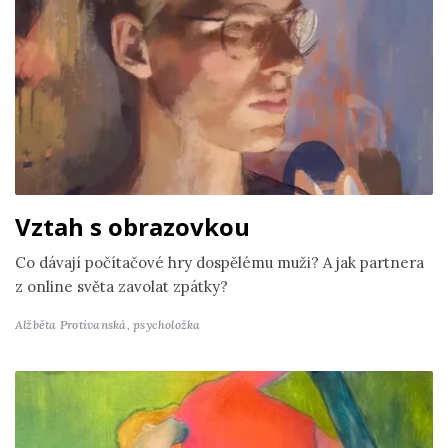
Vztah s obrazovkou
Co dávají počítačové hry dospělému muži? A jak partnera
z online světa zavolat zpátky?
Alžběta Protivanská,
psycholožka