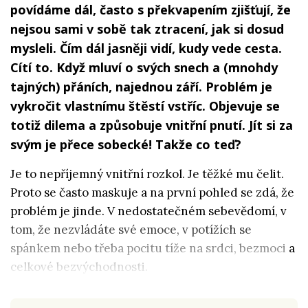
povídáme dál, často s překvapením zjišťují, že
nejsou sami v sobě tak ztracení, jak si dosud
mysleli. Čím dál jasněji vidí, kudy vede cesta.
Cítí to. Když mluví o svých snech a (mnohdy
tajných) přáních, najednou září. Problém je
vykročit vlastnímu štěstí vstříc. Objevuje se
totiž dilema a způsobuje vnitřní pnutí. Jít si za
svým je přece sobecké! Takže co teď?
Je to nepříjemný vnitřní rozkol. Je těžké mu čelit.
Proto se často maskuje a na první pohled se zdá, že
problém je jinde. V nedostatečném sebevědomí, v
tom, že nezvládáte své emoce, v potížích se
spánkem nebo třeba pocitu tíže na srdci, bezmoci a
celkové bezvýchodnosti.