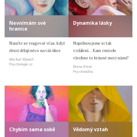
Nevnímám své
Dynamika lásky
hranice
Naučte se reagovat včas, když
Najednou jsme si tak
druzí dělají něco na váš úkor.
vzdálení… Kam zmizelo
všechno to krásné mezi námi?
Michal Mynář
Psychologie.cz
Petra Prest
Psycholožka
Chybím sama sobě
Vědomý vztah