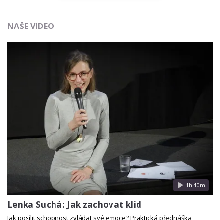
NAŠE VIDEO
1h 40m
Lenka Suchá: Jak zachovat klid
Jak posílit schopnost zvládat své emoce? Praktická přednáška