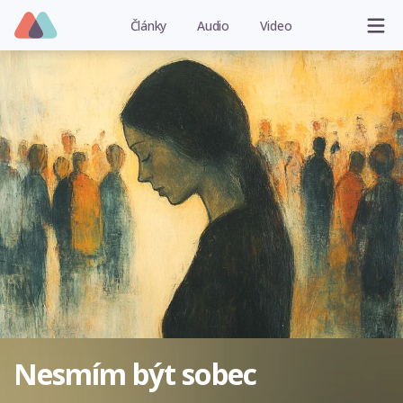
Články
Audio
Video
Nesmím být sobec