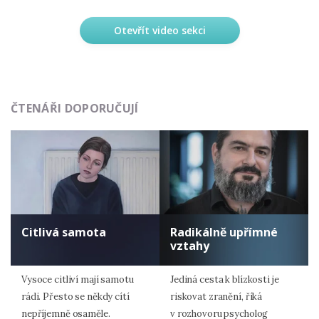
Otevřít video sekci
ČTENÁŘI DOPORUČUJÍ
Citlivá samota
Radikálně upřímné
vztahy
Vysoce citliví mají samotu
Jediná cesta k blízkosti je
rádi. Přesto se někdy cítí
riskovat zranění, říká
nepříjemně osaměle.
v rozhovoru psycholog