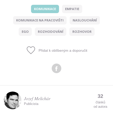
KOMUNIKACE
EMPATIE
Odeslat
KOMUNIKACE NA PRACOVIŠTI
NASLOUCHÁNÍ
Zadáním e-mailu souhlasíte se zpracováním osobních
údajů.
EGO
ROZHODOVÁNÍ
ROZHOVOR
Přidat k oblíbeným a doporučit
32
Jozef Melichár
článků
Publicista
od autora