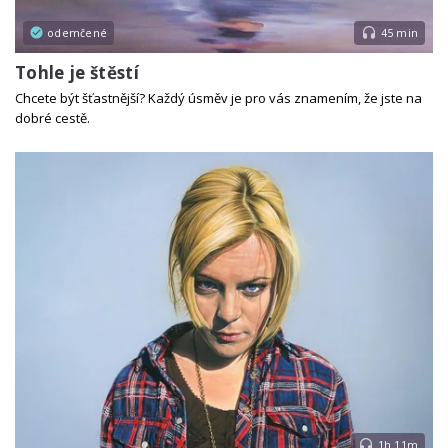
odemčené
45 min
Tohle je štěstí
Chcete být šťastnější? Každý úsměv je pro vás znamením, že jste na
dobré cestě.
1h 11m