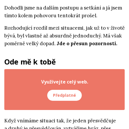
Dohodli jsme na dalším postupu a setkání a já jsem
tímto kolem pohovoru tentokrát prošel.
Rozhodující rozdíl mezi situacemi, jak už to v životě
bývá, byl vlastně až absurdně jednoduchý. Má však
poměrně velký dopad.
Jde o přesun pozornosti.
Ode mě k tobě
Využívejte celý web.
Předplatné
Když vnímáme situaci tak, že jeden přesvědčuje
a druhý je přesvědčován, vytváříme hráz, přes