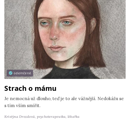
odemčené
Strach o mámu
Je nemocná už dlouho, teď je to ale vážnější. Nedokážu se
s tím vším smířit.
Kristýna Drozdová,
psychoterapeutka, lékařka