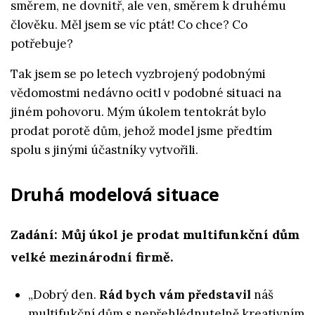
směrem, ne dovnitř, ale ven, směrem k druhému
člověku. Měl jsem se víc ptát! Co chce? Co
potřebuje?
Tak jsem se po letech vyzbrojený podobnými
vědomostmi nedávno ocitl v podobné situaci na
jiném pohovoru. Mým úkolem tentokrát bylo
prodat porotě dům, jehož model jsme předtím
spolu s jinými účastníky vytvořili.
Druhá modelová situace
Zadání: Můj úkol je prodat multifunkční dům
velké mezinárodní firmě.
„Dobrý den.
Rád bych vám představil
náš
multifukční dům s nepřehlédnutelně kreativním