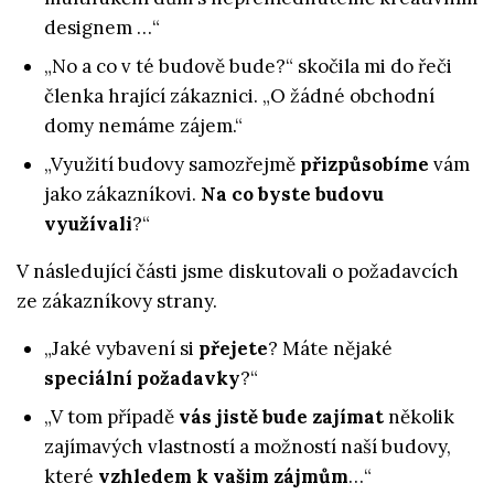
designem …“
„No a co v té budově bude?“ skočila mi do řeči
členka hrající zákaznici. „O žádné obchodní
domy nemáme zájem.“
„Využití budovy samozřejmě
přizpůsobíme
vám
jako zákazníkovi.
Na co byste budovu
využívali
?“
V následující části jsme diskutovali o požadavcích
ze zákazníkovy strany.
„Jaké vybavení si
přejete
? Máte nějaké
speciální požadavky
?“
„V tom případě
vás jistě bude zajímat
několik
zajímavých vlastností a možností naší budovy,
které
vzhledem k vašim zájmům
…“