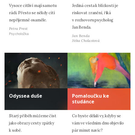
Vysoce citliví mají samotu
Jediná cesta k blízkosti je
rádi. Přesto se někdy cítí
riskovat zranění, říká
nepříjemně osaměle.
v rozhovoru psycholog
Jan Benda.
Petra Prest
Psycholožka
Jan Benda
Jitka Cholastová
Odyssea duše
Pomaloučku ke
studánce
Starý příběh můžeme číst
Co byste dělali vy, kdyby se
jako obrazy cesty zpátky
vám ve všedním dnu objevilo
k sobě.
pár minut navíc?