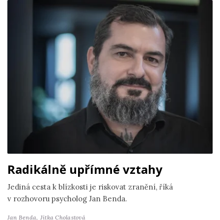
Radikálně upřímné vztahy
Jediná cesta k blízkosti je riskovat zranění, říká
v rozhovoru psycholog Jan Benda.
Jan Benda,
Jitka Cholastová