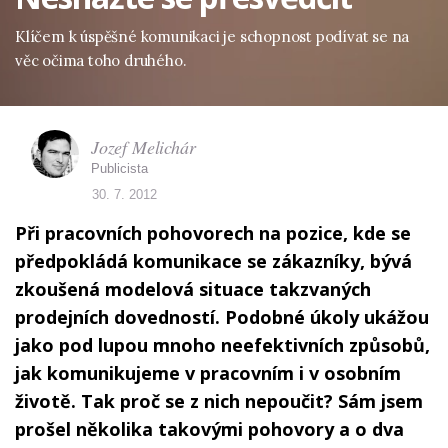
Klíčem k úspěšné komunikaci je schopnost podívat se na
věc očima toho druhého.
Jozef Melichár
Publicista
30. 7. 2012
Při pracovních pohovorech na pozice, kde se
předpokládá komunikace se zákazníky, bývá
zkoušená modelová situace takzvaných
prodejních dovedností. Podobné úkoly ukážou
jako pod lupou mnoho neefektivních způsobů,
jak komunikujeme v pracovním i v osobním
životě. Tak proč se z nich nepoučit? Sám jsem
prošel několika takovými pohovory a o dva