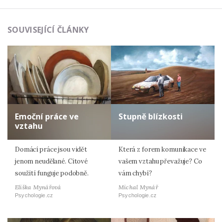
SOUVISEJÍCÍ ČLÁNKY
Emoční práce ve
Stupně blízkosti
vztahu
Domácí práce jsou vidět
Která z forem komunikace ve
jenom neudělané. Citové
vašem vztahu převažuje? Co
soužití funguje podobně.
vám chybí?
Eliška Mynářová
Michal Mynář
Psychologie.cz
Psychologie.cz