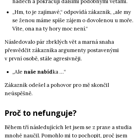
nádech a pokračuji dalšími podobnými větami.
„Hm, to je zajímavé,“ odpovídá zákazník, „ale my
se ženou máme spíše zájem o dovolenou u moře.
Víte, ona na ty hory moc není.“
Následovalo pár zbrklých vět a marná snaha
přesvědčit zákazníka argumenty postavenými
v první osobě, stále agresivněji.
„Ale
naše nabíd
ka …“
Zákazník odešel a pohovor pro mě skončil
neúspěšně.
Proč to nefunguje?
Během tří následujících let jsem se z praxe a studia
mnohé naučil. Pomohlo mi to pochopit, proč jsem