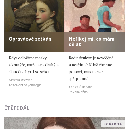
Opravdové setkání
Neříkej mi, co mám
dělat
Když odložíme masky
Radit druhým je nevděčné
a krunýře, můžeme s druhým
a neúčinné. Když chceme
skutečně být. I se sebou.
pomoci, musíme se
„přepnout“.
Martin Burget
Absolvent psychologie
Lenka Šilerová
Psycholožka
ČTĚTE DÁL
PORADNA