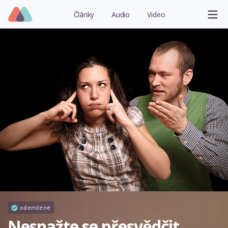
Články
Audio
Video
odemčené
Nesnažte se přesvědčit