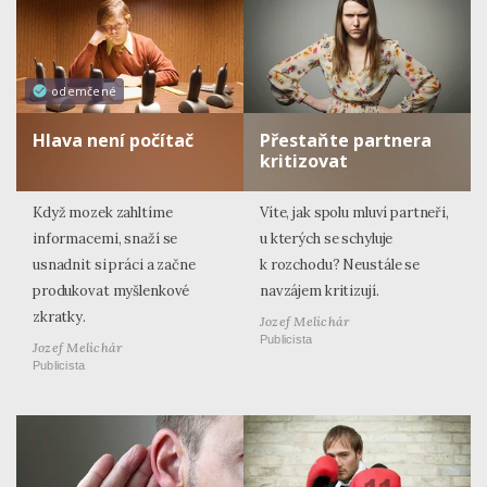
odemčené
Hlava není počítač
Přestaňte partnera
kritizovat
Když mozek zahltíme
Víte, jak spolu mluví partneři,
informacemi, snaží se
u kterých se schyluje
usnadnit si práci a začne
k rozchodu? Neustále se
produkovat myšlenkové
navzájem kritizují.
zkratky.
Jozef Melichár
Publicista
Jozef Melichár
Publicista