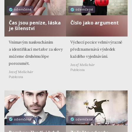
odemčené
odemčené
Čas jsou peníze, láska
Číslo jako argument
je šílenství
Vnímavým nasloucháním
Výchozí pozice velmi výrazně
a identifikací metafor za slovy
předznamenává výsledek
můžeme druhému lépe
každého vyjednávání.
porozumět.
Jozef Melichár
Publicista
Jozef Melichár
Publicista
odemčené
odemčené