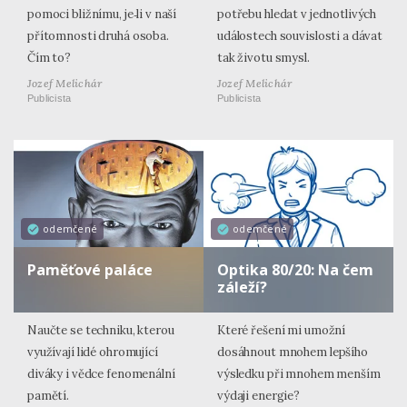
pomoci bližnímu, je‑li v naší
potřebu hledat v jednotlivých
přítomnosti druhá osoba.
událostech souvislosti a dávat
Čím to?
tak životu smysl.
Jozef Melichár
Jozef Melichár
Publicista
Publicista
odemčené
odemčené
Paměťové paláce
Optika 80/20: Na čem
záleží?
Naučte se techniku, kterou
Které řešení mi umožní
využívají lidé ohromující
dosáhnout mnohem lepšího
diváky i vědce fenomenální
výsledku při mnohem menším
pamětí.
výdaji energie?