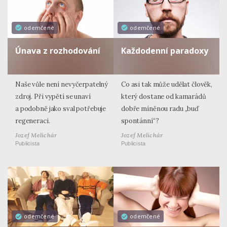
odemčené
odemčené
Únava z rozhodování
Každodenní paradoxy
Naše vůle není nevyčerpatelný
Co asi tak může udělat člověk,
zdroj. Při vypětí se unaví
který dostane od kamarádů
a podobně jako sval potřebuje
dobře míněnou radu „buď
regeneraci.
spontánní“?
Jozef Melichár
Jozef Melichár
Publicista
Publicista
odemčené
odemčené