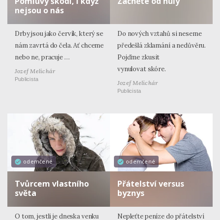
Pomluvy škodí, i když
Začněte od nuly
nejsou o nás
Drby jsou jako červík, který se
Do nových vztahů si neseme
nám zavrtá do čela. Ať chceme
předešlá zklamání a nedůvěru.
nebo ne, pracuje …
Pojďme zkusit
vynulovat skóre.
Jozef Melichár
Publicista
Jozef Melichár
Publicista
odemčené
odemčené
Tvůrcem vlastního
Přátelství versus
světa
byznys
O tom, jestli je dneska venku
Nepleťte peníze do přátelství