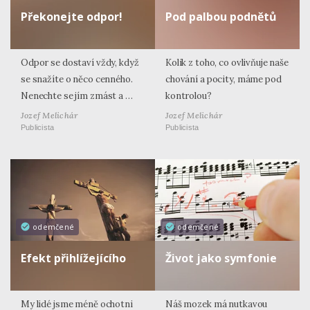
Překonejte odpor!
Pod palbou podnětů
Odpor se dostaví vždy, když
Kolik z toho, co ovlivňuje naše
se snažíte o něco cenného.
chování a pocity, máme pod
Nenechte se jím zmást a …
kontrolou?
Jozef Melichár
Jozef Melichár
Publicista
Publicista
odemčené
odemčené
Efekt přihlížejícího
Život jako symfonie
My lidé jsme méně ochotni
Náš mozek má nutkavou