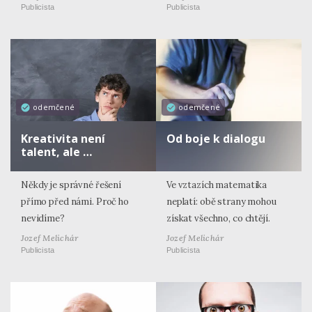
Publicista
Publicista
odemčené
odemčené
Kreativita není
Od boje k dialogu
talent, ale …
Někdy je správné řešení
Ve vztazích matematika
přímo před námi. Proč ho
neplatí: obě strany mohou
nevidíme?
získat všechno, co chtějí.
Jozef Melichár
Jozef Melichár
Publicista
Publicista