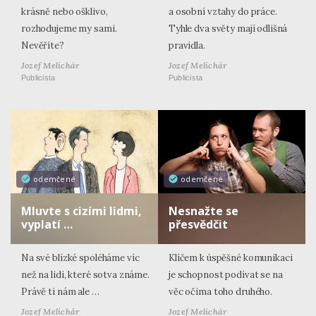
krásně nebo ošklivo,
a osobní vztahy do práce.
rozhodujeme my sami.
Tyhle dva světy mají odlišná
Nevěříte?
pravidla.
Jozef Melichár
Jozef Melichár
Publicista
Publicista
odemčené
odemčené
Mluvte s cizími lidmi,
Nesnažte se
vyplatí …
přesvědčit
Na své blízké spoléháme víc
Klíčem k úspěšné komunikaci
než na lidi, které sotva známe.
je schopnost podívat se na
Právě ti nám ale …
věc očima toho druhého.
Jozef Melichár
Jozef Melichár