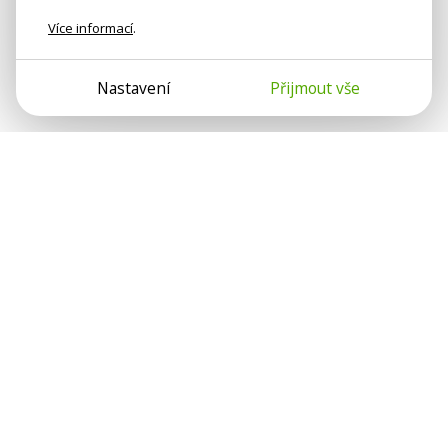
Více informací
.
Nastavení
Přijmout vše
Psychologové a psychoterapeuti na webu Psychologie.cz
sdílí své zkušenosti s lidmi, kterým se nemohou věnovat
osobně. Připojte se k nám, podporujeme se navzájem.
Díky.
Předplatné
Darujte předplatné