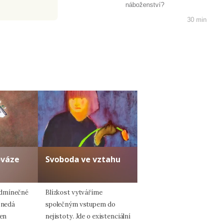
náboženství?
30 min
ováze
Svoboda ve vztahu
dmínečné
Blízkost vytváříme
 nedá
společným vstupem do
jen
nejistoty. Jde o existenciální