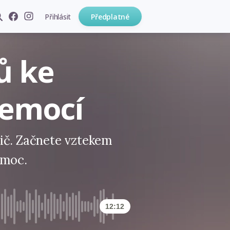
Přihlásit
Předplatné
ů ke
 emocí
ič. Začnete vztekem
zmoc.
12:12