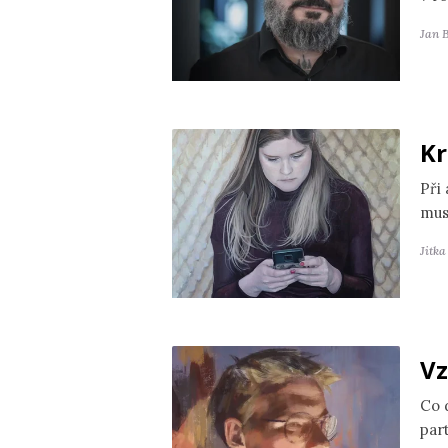
Jan 
Kr
Při
mus
Jitk
Vz
Co 
par