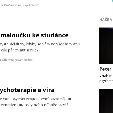
ěta Protivanská,
psycholožka
NAŠE V
maloučku ke studánce
byste dělali vy, kdyby se vám ve všedním dnu
evilo pár minut navíc?
a Šilerová,
psycholožka
Peter 
Vztah je
psychote
ychoterapie a víra
e vám psychoterapeut vymlouvat zájem
lternativní metody nebo náboženství?