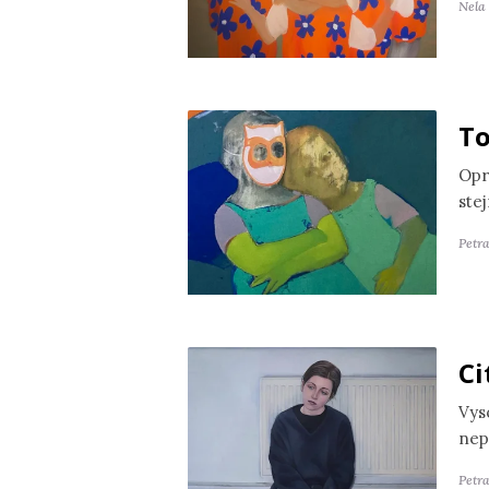
Nela
To
Opr
ste
Petr
Ci
Vyso
nep
Petra