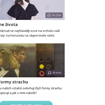
1h 23m
ne života
árnutí se nejhlasitěji ozve na vrcholu naší
esty: na horizontu se objeví motiv smrti.
59 min
 formy strachu
 našich vztahů ovlivňují čtyři formy strachu.
ojevují a jak s nimi naložit?