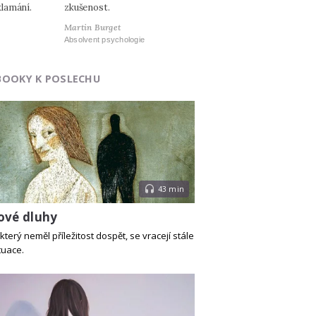
lamání.
zkušenost.
Martin Burget
Absolvent psychologie
BOOKY K POSLECHU
43 min
ové dluhy
který neměl příležitost dospět, se vracejí stále
tuace.