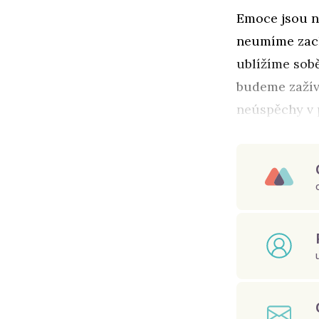
Emoce jsou n
neumíme zach
ublížíme sob
budeme zažíva
neúspěchy v p