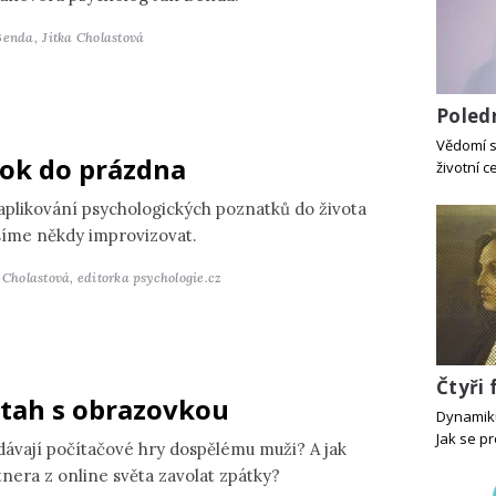
Benda,
Jitka Cholastová
Poled
Vědomí st
ok do prázdna
životní c
 aplikování psychologických poznatků do života
íme někdy improvizovat.
a Cholastová,
editorka psychologie.cz
Čtyři
tah s obrazovkou
Dynamiku
Jak se pr
dávají počítačové hry dospělému muži? A jak
tnera z online světa zavolat zpátky?