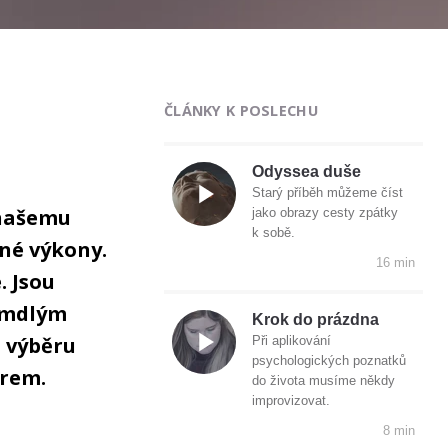
ČLÁNKY K POSLECHU
Odyssea duše
Starý příběh můžeme číst
 našemu
jako obrazy cesty zpátky
k sobě.
né výkony.
16 min
. Jsou
á mdlým
Krok do prázdna
 výběru
Při aplikování
psychologických poznatků
ěrem.
do života musíme někdy
improvizovat.
8 min