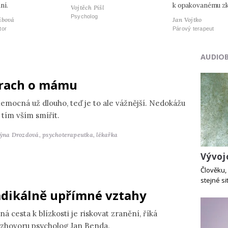
ní.
k opakovanému zk
Vojtěch Pišl
Psycholog
ibová
Jan Vojtko
tor
Párový terapeut
AUDIO
rach o mámu
nemocná už dlouho, teď je to ale vážnější. Nedokážu
 tím vším smířit.
týna Drozdová,
psychoterapeutka, lékařka
Vývoj
Člověku, 
stejné si
dikálně upřímné vztahy
ná cesta k blízkosti je riskovat zranění, říká
ozhovoru psycholog Jan Benda.