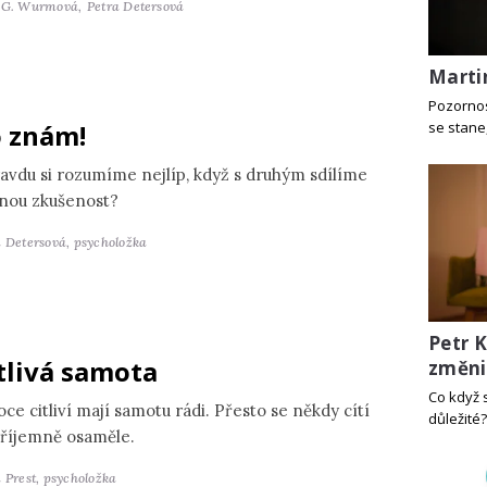
 G. Wurmová,
Petra Detersová
Martin
Pozornos
 znám!
se stane
avdu si rozumíme nejlíp, když s druhým sdílíme
jnou zkušenost?
a Detersová,
psycholožka
Petr 
tlivá samota
změni
Co když 
ce citliví mají samotu rádi. Přesto se někdy cítí
důležité?
říjemně osaměle.
 Prest,
psycholožka