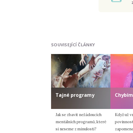
SOUVISEJÍCÍ ČLÁNKY
Tajné programy
Chybím
Jak se zbavit nežádoucích
Když už v
mentálních programů, které
povinnost
si neseme z minulosti?
zapomene