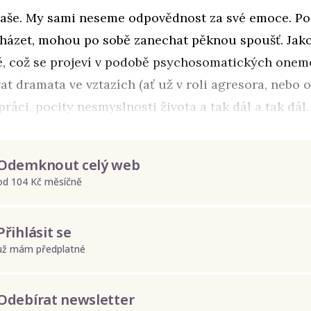
aše. My sami neseme odpovědnost za své emoce. Po
ázet, mohou po sobě zanechat pěknou spoušť. Jak
ě, což se projeví v podobě psychosomatických onem
t dramata ve vztazích (ať už v roli agresora, nebo ob
ráci, pocity nesmyslnosti života a tak dál a tak dál.
Odemknout celý web
od 104 Kč měsíčně
Přihlásit se
už mám předplatné
Odebírat newsletter