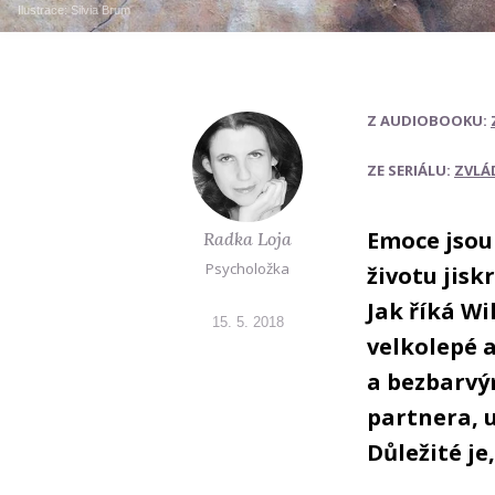
Ilustrace:
Silvia Brum
Z AUDIOBOOKU:
ZE SERIÁLU:
ZVLÁ
Emoce jsou
Radka Loja
Psycholožka
životu jis
Jak říká Wi
15. 5. 2018
velkolepé a
a bezbarvý
partnera, 
Důležité j