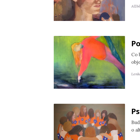
Alžb
Po
Co 
obj
Lenk
Ps
Bud
o a