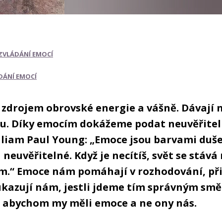
ZVLÁDÁNÍ EMOCÍ
DÁNÍ EMOCÍ
 zdrojem obrovské energie a vášně. Dávají
kru. Díky emocím dokážeme podat neuvěřitel
lliam Paul Young: „Emoce jsou barvami duše
 neuvěřitelné. Když je necítíš, svět se stáv
m.“ Emoce nám pomáhají v rozhodování, při
ukazují nám, jestli jdeme tím správným sm
e, abychom my měli emoce a ne ony nás.