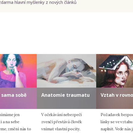
zdarma hlavní myšlenky z nových článků
Odeslat
Zadáním e-mailu souhlasíte se zpracováním osobních údajů.
 sama sobě
Anatomie traumatu
Vztah v rovn
nímáme jen
V očekávání nebezpečí
Požadavek bezpo
i a na sebe
zvenčí přestává člověk
lásky se ve vztahu
me, změní nás to
vnímat vlastní pocity.
naplnit. Vede nás 