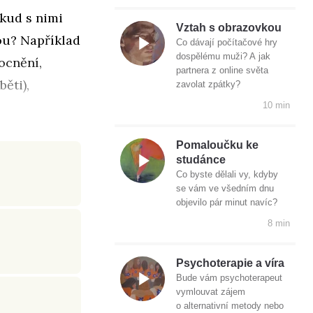
kud s nimi
Vztah s obrazovkou
ou? Například
Co dávají počítačové hry
dospělému muži? A jak
ocnění,
partnera z online světa
ěti),
zavolat zpátky?
10 min
Pomaloučku ke
studánce
Co byste dělali vy, kdyby
se vám ve všedním dnu
objevilo pár minut navíc?
8 min
Psychoterapie a víra
Bude vám psychoterapeut
vymlouvat zájem
o alternativní metody nebo