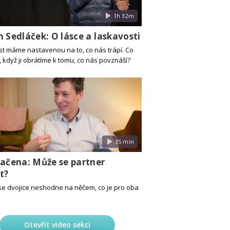
1h 32m
 Sedláček: O lásce a laskavosti
t máme nastavenou na to, co nás trápí. Co
, když ji obrátíme k tomu, co nás povznáší?
35 min
Kačena: Může se partner
t?
se dvojice neshodne na něčem, co je pro oba
Otevřít video sekci