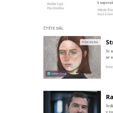
k nepozná
Radka Loja
Psycholožka
Nikola Šra
Kouč a men
ČTĚTE DÁL
St
PORADNA
Je 
se s
Kris
odemčené
Ra
Jedi
v r