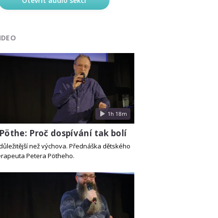
Otevřít audio sekci
IDEO
1h 18m
Pöthe: Proč dospívání tak bolí
 důležitější než výchova. Přednáška dětského
rapeuta Petera Pötheho.