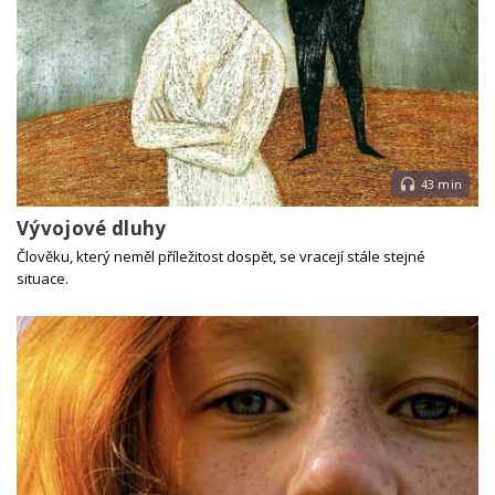
43 min
Vývojové dluhy
Člověku, který neměl příležitost dospět, se vracejí stále stejné
situace.