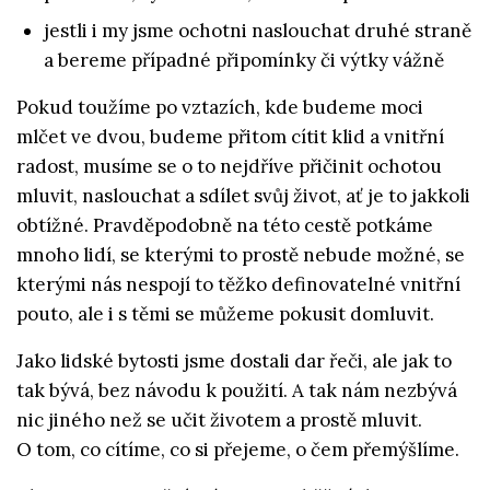
jestli i my jsme ochotni naslouchat druhé straně
a bereme případné připomínky či výtky vážně
Pokud toužíme po vztazích, kde budeme moci
mlčet ve dvou, budeme přitom cítit klid a vnitřní
radost, musíme se o to nejdříve přičinit ochotou
mluvit, naslouchat a sdílet svůj život, ať je to jakkoli
obtížné. Pravděpodobně na této cestě potkáme
mnoho lidí, se kterými to prostě nebude možné, se
kterými nás nespojí to těžko definovatelné vnitřní
pouto, ale i s těmi se můžeme pokusit domluvit.
Jako lidské bytosti jsme dostali dar řeči, ale jak to
tak bývá, bez návodu k použití. A tak nám nezbývá
nic jiného než se učit životem a prostě mluvit.
O tom, co cítíme, co si přejeme, o čem přemýšlíme.