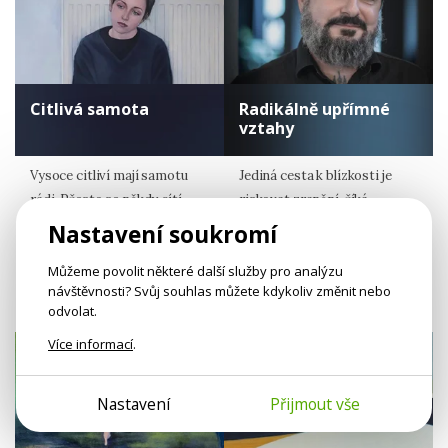
Citlivá samota
Radikálně upřímné
vztahy
Vysoce citliví mají samotu
Jediná cesta k blízkosti je
rádi. Přesto se někdy cítí
riskovat zranění, říká
nepříjemně osaměle.
v rozhovoru psycholog
Nastavení soukromí
Jan Benda.
Petra Prest
Můžeme povolit některé další služby pro analýzu
Psycholožka
Jan Benda
návštěvnosti? Svůj souhlas můžete kdykoliv změnit nebo
Jitka Cholastová
odvolat.
Více informací
.
Nastavení
Přijmout vše