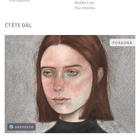
Psycholožka
Radka Loja
Psycholožka
ČTĚTE DÁL
PORADNA
odemčené