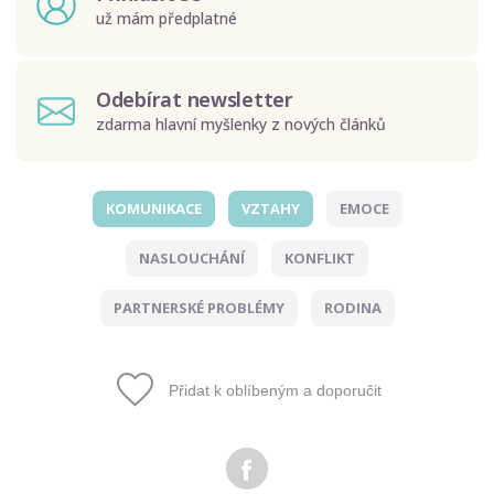
už mám předplatné
Odebírat newsletter
zdarma hlavní myšlenky z nových článků
KOMUNIKACE
VZTAHY
EMOCE
Odeslat
NASLOUCHÁNÍ
KONFLIKT
Zadáním e-mailu souhlasíte se zpracováním osobních
údajů.
PARTNERSKÉ PROBLÉMY
RODINA
Přidat k oblíbeným a doporučit