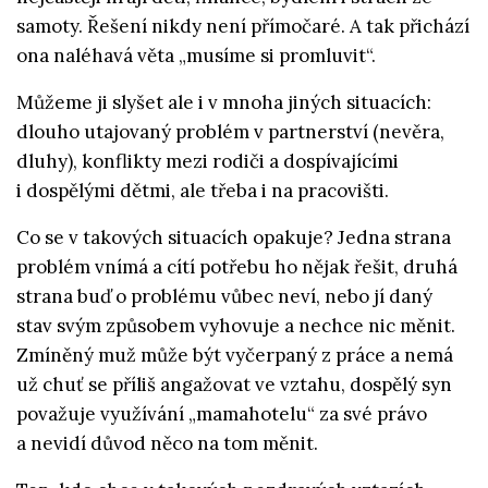
samoty. Řešení nikdy není přímočaré. A tak přichází
ona naléhavá věta „musíme si promluvit“.
Můžeme ji slyšet ale i v mnoha jiných situacích:
dlouho utajovaný problém v partnerství (nevěra,
dluhy), konflikty mezi rodiči a dospívajícími
i dospělými dětmi, ale třeba i na pracovišti.
Co se v takových situacích opakuje? Jedna strana
problém vnímá a cítí potřebu ho nějak řešit, druhá
strana buď o problému vůbec neví, nebo jí daný
stav svým způsobem vyhovuje a nechce nic měnit.
Zmíněný muž může být vyčerpaný z práce a nemá
už chuť se příliš angažovat ve vztahu, dospělý syn
považuje využívání „mamahotelu“ za své právo
a nevidí důvod něco na tom měnit.