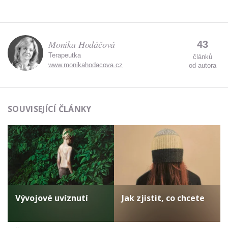
Monika Hodáčová
43
Terapeutka
článků
www.monikahodacova.cz
od autora
SOUVISEJÍCÍ ČLÁNKY
Vývojové uvíznutí
Jak zjistit, co chcete