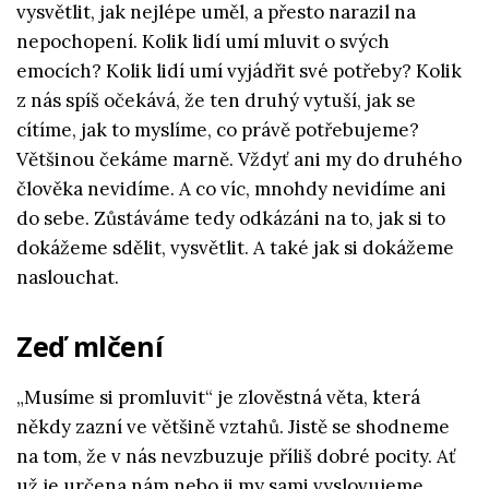
vysvětlit, jak nejlépe uměl, a přesto narazil na
nepochopení. Kolik lidí umí mluvit o svých
emocích? Kolik lidí umí vyjádřit své potřeby? Kolik
z nás spíš očekává, že ten druhý vytuší, jak se
cítíme, jak to myslíme, co právě potřebujeme?
Většinou čekáme marně. Vždyť ani my do druhého
člověka nevidíme. A co víc, mnohdy nevidíme ani
do sebe. Zůstáváme tedy odkázáni na to, jak si to
dokážeme sdělit, vysvětlit. A také jak si dokážeme
naslouchat.
Zeď mlčení
„Musíme si promluvit“ je zlověstná věta, která
někdy zazní ve většině vztahů. Jistě se shodneme
na tom, že v nás nevzbuzuje příliš dobré pocity. Ať
už je určena nám nebo ji my sami vyslovujeme,