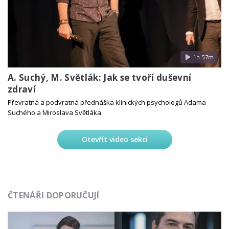
1h 57m
A. Suchý, M. Světlák: Jak se tvoří duševní
zdraví
Převratná a podvratná přednáška klinických psychologů Adama
Suchého a Miroslava Světláka.
Otevřít video sekci
ČTENÁŘI DOPORUČUJÍ