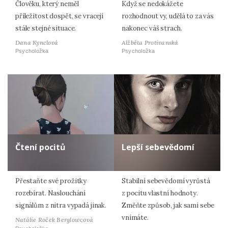
Člověku, který neměl
Když se nedokážete
příležitost dospět, se vracejí
rozhodnout vy, udělá to za vás
stále stejné situace.
nakonec váš strach.
Dana Kynclová
Alžběta Protivanská
Psycholožka
Psycholožka
Čtení pocitů
Lepší sebevědomí
Přestaňte své prožitky
Stabilní sebevědomí vyrůstá
rozebírat. Naslouchání
z pocitu vlastní hodnoty.
signálům z nitra vypadá jinak.
Změňte způsob, jak sami sebe
vnímáte.
Natálie Roček Berglowcová