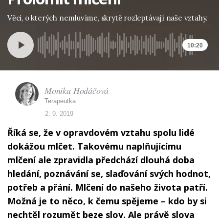
Věci, o kterých nemluvíme, skrytě rozleptávají naše vztahy.
10:20
Monika Hodáčová
Terapeutka
2. 9. 2019
Říká se, že v opravdovém vztahu spolu lidé
dokážou mlčet. Takovému naplňujícímu
mlčení ale zpravidla předchází dlouhá doba
hledání, poznávání se, slaďování svých hodnot,
potřeb a přání. Mlčení do našeho života patří.
Možná je to něco, k čemu spějeme – kdo by si
nechtěl rozumět beze slov. Ale právě slova