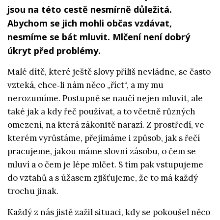
jsou na této cestě nesmírně důležitá.
Abychom se jich mohli občas vzdávat,
nesmíme se bát mluvit. Mlčení není dobrý
úkryt před problémy.
Malé dítě, které ještě slovy příliš nevládne, se často
vzteká, chce‑li nám něco „říct“, a my mu
nerozumíme. Postupně se naučí nejen mluvit, ale
také jak a kdy řeč používat, a to včetně různých
omezení, na která zákonitě narazí. Z prostředí, ve
kterém vyrůstáme, přejímáme i způsob, jak s řečí
pracujeme, jakou máme slovní zásobu, o čem se
mluví a o čem je lépe mlčet. S tím pak vstupujeme
do vztahů a s úžasem zjišťujeme, že to má každý
trochu jinak.
Každý z nás jistě zažil situaci, kdy se pokoušel něco