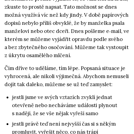
zkuste to prostě napsat. Tato možnost se dnes
možná využívá víc než kdy jindy. V době papírových
dopisů nebylo příliš obvyklé, že by manželka psala
manželovi nebo otec dceři. Dnes pošleme e‑mail, ve
kterém se můžeme vyjádřit opravdu podle svého
a bez zbytečného osočování. Můžeme tak vystoupit
z úkrytu osamělého mlčení.
Čím dříve to uděláme, tím lépe. Popsaná situace je
vyhrocená, ale nikoli výjimečná. Abychom nemuseli
dojít tak daleko, můžeme se už teď zamyslet:
jestli jsme ve svých vztazích zvyklí jednat
otevřeně nebo necháváme události plynout
s nadějí, že se vše nějak vyřeší samo
jestli právě teď není nejvyšší čas si s někým
promluvit, vyřešit něco, co nás trápí