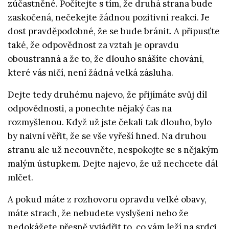
zúčastněné. Počítejte s tím, že druhá strana bude
zaskočená, nečekejte žádnou pozitivní reakci. Je
dost pravděpodobné, že se bude bránit. A připusťte
také, že odpovědnost za vztah je opravdu
oboustranná a že to, že dlouho snášíte chování,
které vás ničí, není žádná velká zásluha.
Dejte tedy druhému najevo, že přijímáte svůj díl
odpovědnosti, a ponechte nějaký čas na
rozmyšlenou. Když už jste čekali tak dlouho, bylo
by naivní věřit, že se vše vyřeší hned. Na druhou
stranu ale už necouvněte, nespokojte se s nějakým
malým ústupkem. Dejte najevo, že už nechcete dál
mlčet.
A pokud máte z rozhovoru opravdu velké obavy,
máte strach, že nebudete vyslyšeni nebo že
nedokážete přesně vyjádřit to, co vám leží na srdci,