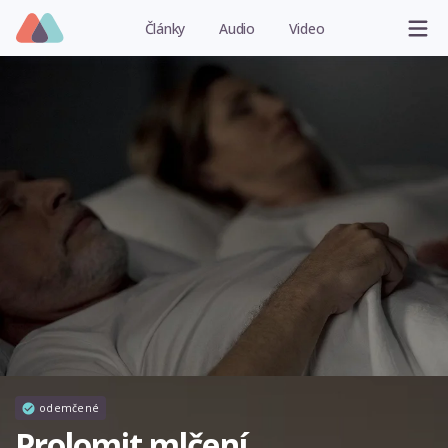
Články
Audio
Video
odemčené
Prolomit mlčení