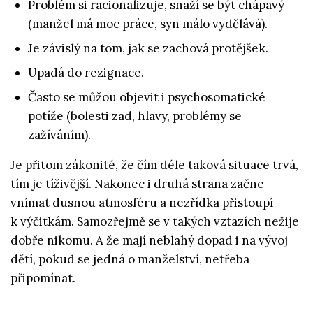
Problém si racionalizuje, snaží se být chápavý
(manžel má moc práce, syn málo vydělává).
Je závislý na tom, jak se zachová protějšek.
Upadá do rezignace.
Často se můžou objevit i psychosomatické
potíže (bolesti zad, hlavy, problémy se
zažíváním).
Je přitom zákonité, že čím déle taková situace trvá,
tím je tíživější. Nakonec i druhá strana začne
vnímat dusnou atmosféru a nezřídka přistoupí
k výčitkám. Samozřejmě se v takých vztazích nežije
dobře nikomu. A že mají neblahý dopad i na vývoj
dětí, pokud se jedná o manželství, netřeba
připomínat.