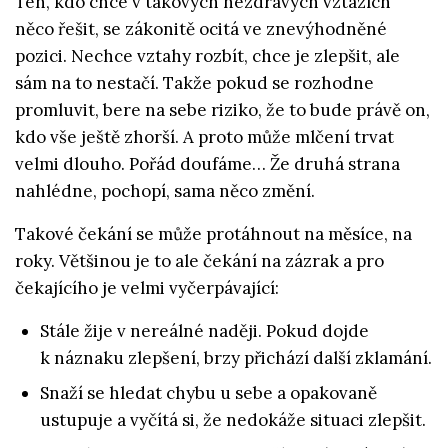
Ten, kdo chce v takových nezdravých vztazích
něco řešit, se zákonitě ocitá ve znevýhodněné
pozici. Nechce vztahy rozbít, chce je zlepšit, ale
sám na to nestačí. Takže pokud se rozhodne
promluvit, bere na sebe riziko, že to bude právě on,
kdo vše ještě zhorší. A proto může mlčení trvat
velmi dlouho. Pořád doufáme… Že druhá strana
nahlédne, pochopí, sama něco změní.
Takové čekání se může protáhnout na měsíce, na
roky. Většinou je to ale čekání na zázrak a pro
čekajícího je velmi vyčerpávající:
Stále žije v nereálné naději. Pokud dojde
k náznaku zlepšení, brzy přichází další zklamání.
Snaží se hledat chybu u sebe a opakovaně
ustupuje a vyčítá si, že nedokáže situaci zlepšit.