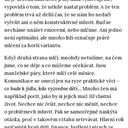
vypovídá o tom, že někde nastal problém. A že ten
problém trvá už delší čas, že se nám ho nedaří
vyřešit ani o něm konstruktivně mluvit. Buď se
necháme unášet emocemi, nebo mlčíme. Ani jedno
není optimální, ale mnoho lidí označuje právě
mlčení za horší variantu.
Když druhá strana mlčí, mnohdy netušíme, na čem
jsme, co se děje a co můžeme očekávat. Jsou
manželské páry, které mlčí celé měsíce.
Komunikace se omezí jen na ryze praktické věci –
co bude k jídlu, kdo vyzvedne děti…
Mnoho žen má
například pocit, jako by si jejich muž žil vlastní
život. Nechce nic řešit, nechce nic měnit, nechce
o problémech mluvit. Pak se samozřejmě naskýtá
otázka, proč v takovém vztahu setrvávat. Hlavní roli
nejčastěji hrají děti, finance, bydlení i strach ze