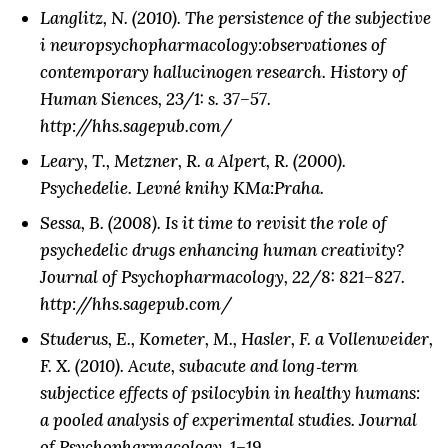
Langlitz, N. (2010). The persistence of the subjective
i neuropsychopharmacology:observationes of
contemporary hallucinogen research. History of
Human Siences, 23/1: s. 37–57.
http://hhs.sagepub.com/
Leary, T., Metzner, R. a Alpert, R. (2000).
Psychedelie. Levné knihy KMa:Praha.
Sessa, B. (2008). Is it time to revisit the role of
psychedelic drugs enhancing human creativity?
Journal of Psychopharmacology, 22/8: 821–827.
http://hhs.sagepub.com/
Studerus, E., Kometer, M., Hasler, F. a Vollenweider,
F. X. (2010). Acute, subacute and long‑term
subjectice effects of psilocybin in healthy humans:
a pooled analysis of experimental studies. Journal
of Psychopharmacology, 1–19.