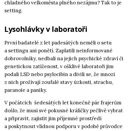
chladného velkoměsta plného nezájmu? Tak to je
setting.
Lysohlávky v laboratoři
První badatelé z let padesátých neměli o setu
a settingu ani ponětí. Zaplatili neinformované
dobrovolníky, nedbali na jejich psychické zdraví či
genetickou zatíženost, v ošklivé laboratoři jim
podali LSD nebo psylocibin a divili se, že mnozí
z nich prožívají zoufalé stavy úzkosti, strachu,
paranoie a paniky.
V počátcích šedesátých let konečně pár frajerům
došlo, že musí své pokusné králíčky pečlivě vybrat
a připravit, zajistit jim příjemné prostředí
a poskytnout vlídnou podporu v podobě průvodce