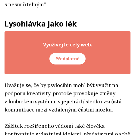
s nesmiřitelným“.
Lysohlávka jako lék
Využívejte celý web.
Předplatné
Uvažuje se, že by psylocibin mohl být využit na
podporu kreativity, protože provokuje změny
v limbickém systému, v jejichž důsledku vzrůstá
komunikace mezi vzdálenými částmi mozku.
Zážitek rozšířeného vědomí také člověka
konfrontuje s vlastními idejemi, představami o sobě