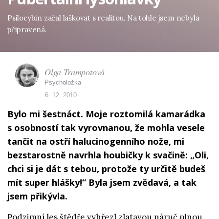
Psilocybin začal laškovat s realitou. Na tohle jsem nebyla
připravená.
Olga Trampotová
Psycholožka
6. 12. 2010
Bylo mi šestnáct. Moje roztomilá kamarádka
s osobností tak vyrovnanou, že mohla vesele
tančit na ostří halucinogenního nože, mi
bezstarostně navrhla houbičky k svačině: „Oli,
chci si je dát s tebou, protože ty určitě budeš
mít super hlášky!“ Byla jsem zvědavá, a tak
jsem přikývla.
Podzimní les štědře vyhřezl zlatavou náruč plnou