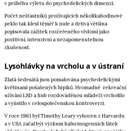
v průběhu výletu do psychedelických dimenzí.
Počet nešťastníků prožívajících několikahodinové
peklo tak klesl téměř k nule a drtivá většina
popisovala zážitek rozčeřeného vědomí jako
pozitivní, intenzivní a nezapomenutelnou
zkušenost.
Lysohlávky na vrcholu a v ústraní
Zlatá šedesátá jsou pomalována psychedelickými
květinami pošašených hipíků. Hromadné rekreační
užívání LSD a hub rozdováděnou mládeží vrcholilo
a vyústilo v celospolečenskou kontroverzi.
V roce 1963 byl Timothy Leary vyhozen z Harvardu
a v USA začal být výzkum halucinogenních látek