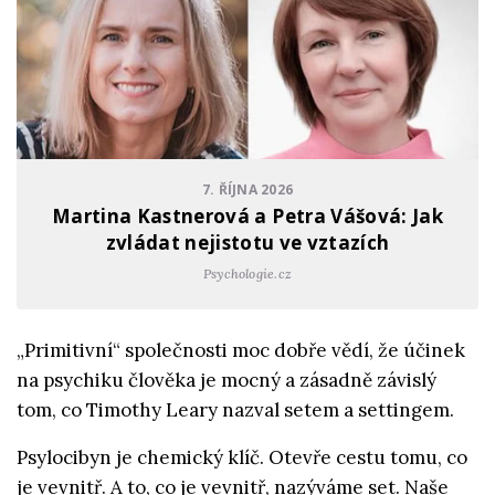
7. ŘÍJNA 2026
Martina Kastnerová a Petra Vášová: Jak
zvládat nejistotu ve vztazích
Psychologie.cz
„Primitivní“ společnosti moc dobře vědí, že účinek
na psychiku člověka je mocný a zásadně závislý
tom, co Timothy Leary nazval setem a settingem.
Psylocibyn je chemický klíč. Otevře cestu tomu, co
je vevnitř. A to, co je vevnitř, nazýváme set. Naše