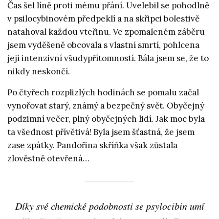
Čas šel líně proti mému přání. Uvelebil se pohodlně
v psilocybinovém předpeklí a na skřipci bolestivě
natahoval každou vteřinu. Ve zpomaleném záběru
jsem vyděšeně obcovala s vlastní smrtí, pohlcena
její intenzivní všudypřítomností. Bála jsem se, že to
nikdy neskončí.
Po čtyřech rozplizlých hodinách se pomalu začal
vynořovat starý, známý a bezpečný svět. Obyčejný
podzimní večer, plný obyčejných lidí. Jak moc byla
ta všednost přívětivá! Byla jsem šťastná, že jsem
zase zpátky. Pandořina skříňka však zůstala
zlověstně otevřená…
Díky své chemické podobnosti se psylocibin umí