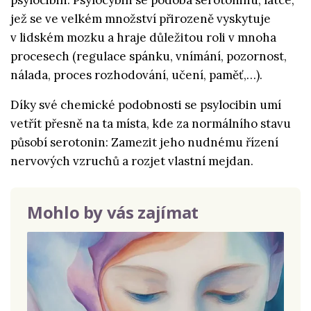
psylocibin. Psylocybin se podobá serotoninu, látce,
jež se ve velkém množství přirozeně vyskytuje
v lidském mozku a hraje důležitou roli v mnoha
procesech (regulace spánku, vnímání, pozornost,
nálada, proces rozhodování, učení, paměť,…).
Díky své chemické podobnosti se psylocibin umí
vetřít přesně na ta místa, kde za normálního stavu
působí serotonin: Zamezit jeho nudnému řízení
nervových vzruchů a rozjet vlastní mejdan.
Mohlo by vás zajímat