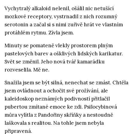
Vychytralý alkaloid nelenil, ošálil nic netušící
mozkové receptory, vystrnadil z nich rozumný
serotonin a začal si s nimi zuřivě hrát ve vlastním
protáhlém rytmu. Zívla jsem.
Minuty se pomateně vlekly prostorem plným
pastelových barev a ošklivých lidských karikatur.
Svět se změnil. Jeho nová tvář kamarádku
rozveselila. Mě ne.
Snažila jsem se být silná, nenechat se zmást. Chtěla
jsem ovládnout a ochočit své prožívání, ale
kaleidoskop neznámých podivností přitlačil
pubertou zmítané emoce ke zdi. Psilocybinová
můra vylítla z Pandořiny skříňky a nestoudně
laškovala s realitou. Na tohle jsem nebyla
připravená.