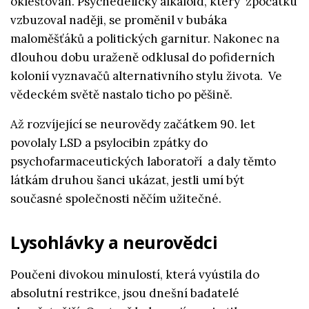
oklešťován. Psychedelický alkaloid, který zpočátku
vzbuzoval naději, se proměnil v bubáka
maloměšťáků a politických garnitur. Nakonec na
dlouhou dobu uraženě odklusal do pofiderních
kolonií vyznavačů alternativního stylu života. Ve
vědeckém světě nastalo ticho po pěšině.
Až rozvíjející se neurovědy začátkem 90. let
povolaly LSD a psylocibin zpátky do
psychofarmaceutických laboratoří a daly těmto
látkám druhou šanci ukázat, jestli umí být
současné společnosti něčím užitečné.
Lysohlávky a neurovědci
Poučeni divokou minulostí, která vyústila do
absolutní restrikce, jsou dnešní badatelé