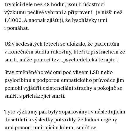
trvající déle než 48 hodin, jsou‑li účastnící
výzkumu pečlivě vybraní a připravení, je nižší než
1/1000. A naopak zjišťují, že lysohlávky umí
i pomáhat.
Už v šedesátých letech se ukázalo, že pacientům
v konečném stadiu rakoviny, kteří trpí strachem ze
smrti, může pomoci tzv. „psychedelická terapie“.
Stav změněného vědomí pod vlivem LSD nebo
psylocibinu s podporou empatického průvodce jim
pomohl vyjádřit existenciální strachy a pokojně se
smířit s přicházející smrtí.
Tyto výzkumy pak byly zopakovány i v následujícím
desetiletí a výsledky potvrdily, že halucinogeny
umí pomoci umírajícím lidem „smířit se