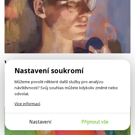
Vztah s obrazovkou
Nastavení soukromí
Co dávají počítačové hry dospělému muži? A jak partnera
z online světa zavolat zpátky?
Můžeme povolit některé další služby pro analýzu
návštěvnosti? Svůj souhlas můžete kdykoliv změnit nebo
Alžběta Protivanská,
psycholožka
odvolat.
Více informací
.
Nastavení
Přijmout vše