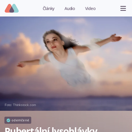
Články
Audio
Video
Foto: Thinkstock.com
odemčené
Pubertální lysohlávky