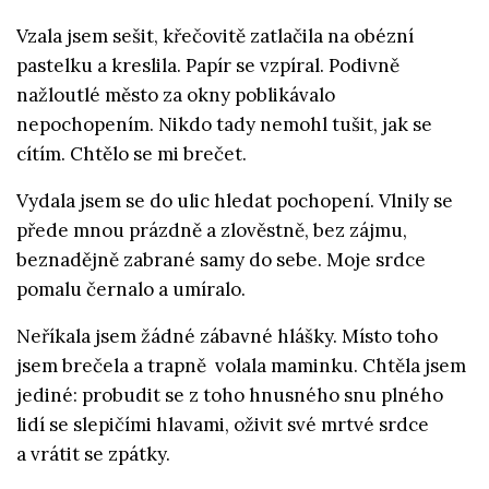
Vzala jsem sešit, křečovitě zatlačila na obézní
pastelku a kreslila. Papír se vzpíral. Podivně
nažloutlé město za okny poblikávalo
nepochopením. Nikdo tady nemohl tušit, jak se
cítím. Chtělo se mi brečet.
Vydala jsem se do ulic hledat pochopení. Vlnily se
přede mnou prázdně a zlověstně, bez zájmu,
beznadějně zabrané samy do sebe. Moje srdce
pomalu černalo a umíralo.
Neříkala jsem žádné zábavné hlášky. Místo toho
jsem brečela a trapně volala maminku. Chtěla jsem
jediné: probudit se z toho hnusného snu plného
lidí se slepičími hlavami, oživit své mrtvé srdce
a vrátit se zpátky.