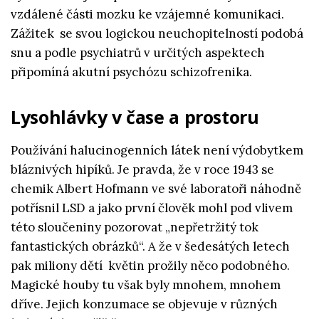
vzdálené části mozku ke vzájemné komunikaci.
Zážitek se svou logickou neuchopitelností podobá
snu a podle psychiatrů v určitých aspektech
připomíná akutní psychózu schizofrenika.
Lysohlávky v čase a prostoru
Používání halucinogenních látek není výdobytkem
bláznivých hipíků. Je pravda, že v roce 1943 se
chemik Albert Hofmann ve své laboratoři náhodně
potřísnil LSD a jako první člověk mohl pod vlivem
této sloučeniny pozorovat „nepřetržitý tok
fantastických obrázků“. A že v šedesátých letech
pak miliony dětí květin prožily něco podobného.
Magické houby tu však byly mnohem, mnohem
dříve. Jejich konzumace se objevuje v různých