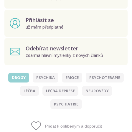
Přihlásit se
už mám předplatné
Odebírat newsletter
zdarma hlavní myšlenky z nových článků
DROGY
PSYCHIKA
EMOCE
PSYCHOTERAPIE
Odeslat
LÉČBA
LÉČBA DEPRESE
NEUROVĚDY
Zadáním e-mailu souhlasíte se zpracováním osobních
údajů.
PSYCHIATRIE
Přidat k oblíbeným a doporučit