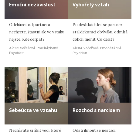
Emoční nezávislost
Vyhořelý vztah
Odcházet od partnera
Po desítkách let se partner
nechcete, šťastní ale ve vztahu
stal dekorací obýváku, odmítá
nejste. Kde čerpat?
cokoli měnit. Co dělat?
Alena Večeřová Procházková
Alena Večeřová Procházková
Psychiatr
Psychiatr
Sebeúcta ve vztahu
Rozchod s narcisem
Necháváte si líbit věci, které
Odstřihnout se nestačí.