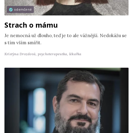
odemčené
Strach o mámu
Je nemocná už dlouho, teď je to ale vážnější. Nedokážu se
s tím vším smířit.
Kristýna Drozdová,
psychoterapeutka, lékařka