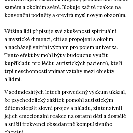
samém a okolním světě. Blokuje zažité reakce na
konvenční podněty a otevírá mysl novým obzorům.
Většina lidí připisuje své zkušenosti spirituální
a mystické dimenzi, cítí se propojeni s okolím
a nacházejí vnitřní význam pro pojem univerza.
Tento efekt by mohl být v budoucnu využit
kupříkladu pro léčbu autistických pacientů, kteří
trpí neschopností vnímat vztahy mezi objekty
a lidmi.
V sedmdesátých letech provedený výzkum ukázal,
že psychedelický zážitek pomohl autistickým
dětem zlepšit slovní projev a náladu, zintenzívnil
jejich emocionální reakce na ostatní děti a dospělé
a snížil frekvenci obsedantně kompulzivního
chování.