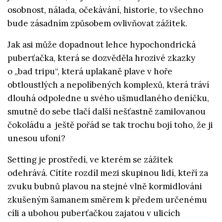
osobnost, nálada, očekávání, historie, to všechno
bude zásadním způsobem ovlivňovat zážitek.
Jak asi může dopadnout lehce hypochondrická
puberťačka, která se dozvěděla hrozivé zkazky
o „bad tripu“, která uplakaně plave v hoře
obtloustlých a nepolíbených komplexů, která tráví
dlouhá odpoledne u svého ušmudlaného deníčku,
smutně do sebe tlačí další nešťastně zamilovanou
čokoládu a ještě pořád se tak trochu bojí toho, že ji
unesou ufoni?
Setting je prostředí, ve kterém se zážitek
odehrává. Cítíte rozdíl mezi skupinou lidí, kteří za
zvuku bubnů plavou na stejné vlně kormidlováni
zkušeným šamanem směrem k předem určenému
cíli a ubohou puberťačkou zajatou v ulicích