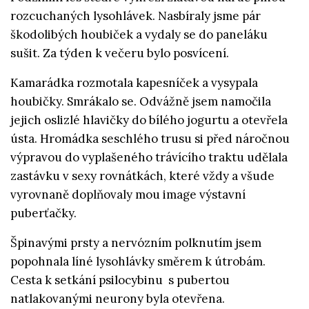
rozcuchaných lysohlávek. Nasbíraly jsme pár
škodolibých houbiček a vydaly se do paneláku
sušit. Za týden k večeru bylo posvícení.
Kamarádka rozmotala kapesníček a vysypala
houbičky. Smrákalo se. Odvážně jsem namočila
jejich oslizlé hlavičky do bílého jogurtu a otevřela
ústa. Hromádka seschlého trusu si před náročnou
výpravou do vyplašeného trávícího traktu udělala
zastávku v sexy rovnátkách, které vždy a všude
vyrovnaně doplňovaly mou image výstavní
puberťačky.
Špinavými prsty a nervózním polknutím jsem
popohnala líné lysohlávky směrem k útrobám.
Cesta k setkání psilocybinu s pubertou
natlakovanými neurony byla otevřena.