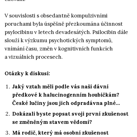
V souvislosti s obsedantně kompulzivními
poruchami byla úspěšně přezkoumána účinnost
psylocibinu v letech devadesátých. Psilocibin dále
slouží k výzkumu psychotických symptomů,
vnímání času, změn v kognitivních funkcích
a vizuálních procesech.
Otázky k diskusi:
Jaký vztah měli podle vás naši dávní
předkové k halucinogenním houbičkám?
České lučiny jsou jich odpradávna plné…
Dokázali byste popsat svoji první zkušenost
se změněným stavem vědomí?
Má rodič, který má osobní zkušenost