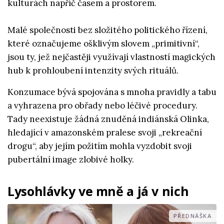
kulturách napříč časem a prostorem.
Malé společnosti bez složitého politického řízení,
které označujeme ošklivým slovem „primitivní“,
jsou ty, jež nejčastěji využívají vlastností magických
hub k prohloubení intenzity svých rituálů.
Konzumace bývá spojována s mnoha pravidly a tabu
a vyhrazena pro obřady nebo léčivé procedury.
Tady neexistuje žádná znuděná indiánská Olinka,
hledající v amazonském pralese svoji „rekreační
drogu“, aby jejím požitím mohla vyzdobit svoji
pubertální image zlobivé holky.
Lysohlávky ve mně a já v nich
PŘEDNÁŠKA