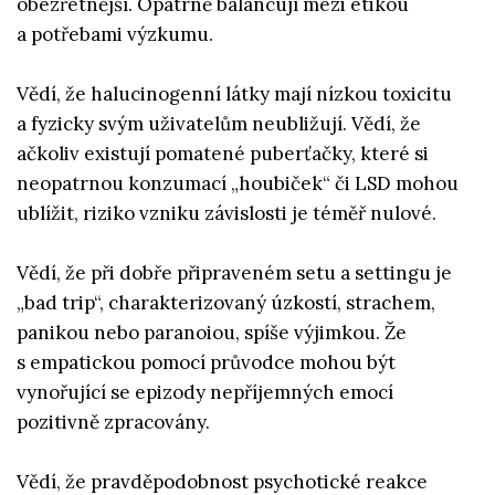
obezřetnější. Opatrně balancují mezi etikou
a potřebami výzkumu.
Vědí, že halucinogenní látky mají nízkou toxicitu
a fyzicky svým uživatelům neubližují. Vědí, že
ačkoliv existují pomatené puberťačky, které si
neopatrnou konzumací „houbiček“ či LSD mohou
ublížit, riziko vzniku závislosti je téměř nulové.
Vědí, že při dobře připraveném setu a settingu je
„bad trip“, charakterizovaný úzkostí, strachem,
panikou nebo paranoiou, spíše výjimkou. Že
s empatickou pomocí průvodce mohou být
vynořující se epizody nepříjemných emocí
pozitivně zpracovány.
Vědí, že pravděpodobnost psychotické reakce