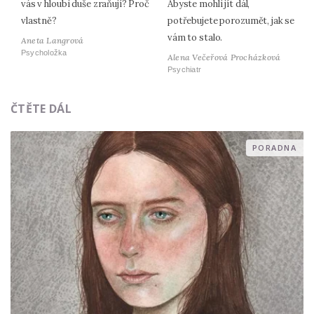
vás v hloubi duše zraňují? Proč
Abyste mohli jít dál,
vlastně?
potřebujete porozumět, jak se
vám to stalo.
Aneta Langrová
Psycholožka
Alena Večeřová Procházková
Psychiatr
ČTĚTE DÁL
PORADNA