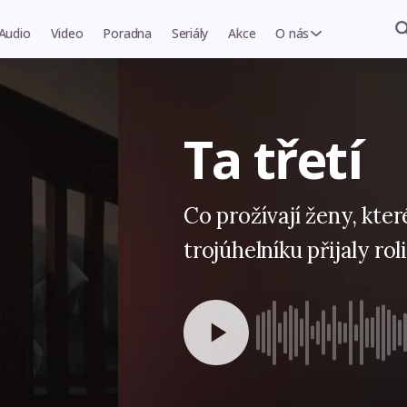
Audio
Video
Poradna
Seriály
Akce
O nás
Ta třetí
Co prožívají ženy, kte
trojúhelníku přijaly rol