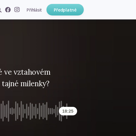
Přihlásit
Předplatné
ré ve vztahovém
i tajné milenky?
18:25