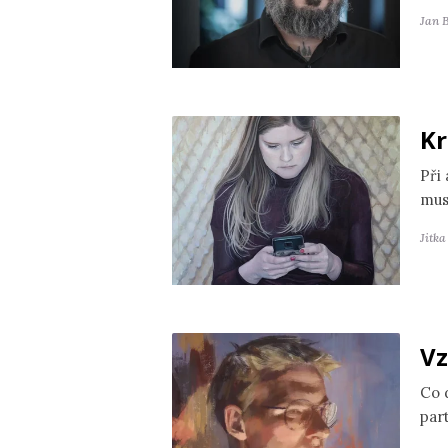
Jan 
Kr
Při
mus
Jitk
Vz
Co 
par