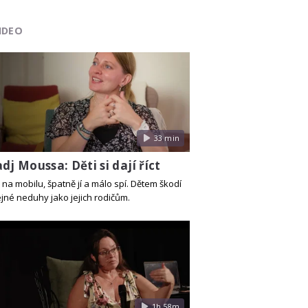
IDEO
33 min
dj Moussa: Děti si dají říct
na mobilu, špatně jí a málo spí. Dětem škodí
ejné neduhy jako jejich rodičům.
1h 58m