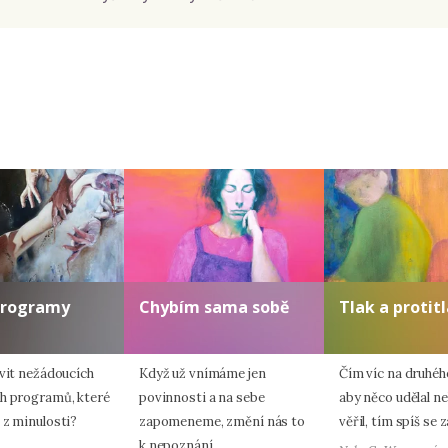
Odeslat
Zadáním e-mailu souhlasíte se zpracováním osobních údajů.
programy
Chybím sama sobě
Tlak a protit
avit nežádoucích
Když už vnímáme jen
Čím víc na druhého
h programů, které
povinnosti a na sebe
aby něco udělal 
 z minulosti?
zapomeneme, změní nás to
věřil, tím spíš se 
k nepoznání.