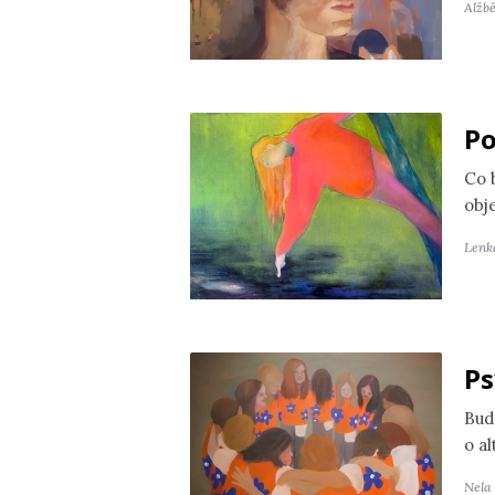
Alžb
Po
Co 
obj
Lenk
Ps
Bud
o a
Nela