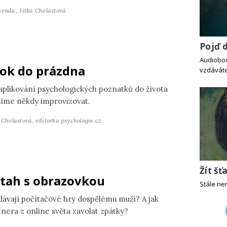
Benda,
Jitka Cholastová
Pojď 
Audiobook
ok do prázdna
vzdáváte
 aplikování psychologických poznatků do života
íme někdy improvizovat.
a Cholastová,
editorka psychologie.cz
Žít šť
tah s obrazovkou
Stále ne
dávají počítačové hry dospělému muži? A jak
tnera z online světa zavolat zpátky?