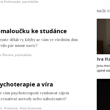
ěta Protivanská,
psycholožka
NAŠE V
maloučku ke studánce
byste dělali vy, kdyby se vám ve všedním dnu
evilo pár minut navíc?
a Šilerová,
psycholožka
Iva Ha
Jsou moc 
úplně st
ychoterapie a víra
e vám psychoterapeut vymlouvat zájem
lternativní metody nebo náboženství?
 G. Wurmová,
Petra Detersová