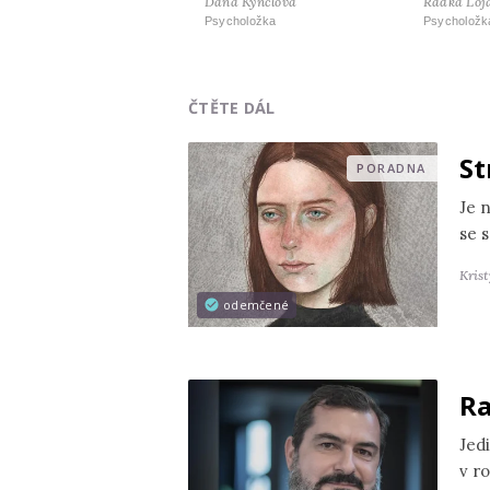
Dana Kynclová
Radka Loj
Psycholožka
Psycholožk
ČTĚTE DÁL
St
PORADNA
Je 
se s
Kris
odemčené
Ra
Jedi
v r