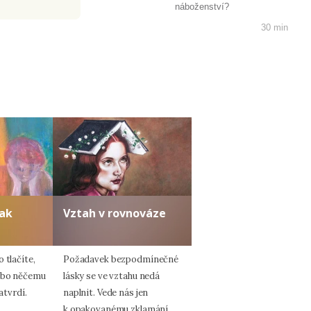
náboženství?
30 min
lak
Vztah v rovnováze
 tlačíte,
Požadavek bezpodmínečné
nebo něčemu
lásky se ve vztahu nedá
zatvrdí.
naplnit. Vede nás jen
k opakovanému zklamání.