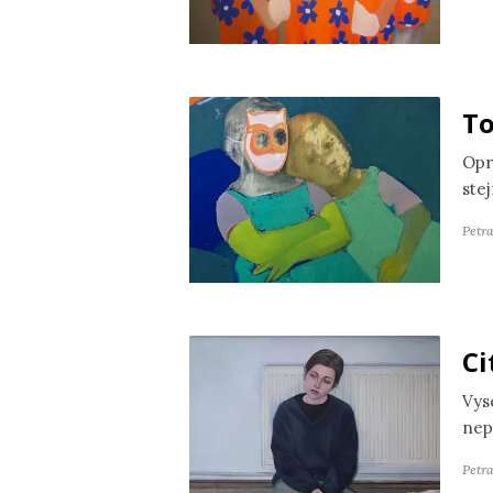
To
Opr
ste
Petr
Ci
Vyso
nep
Petra