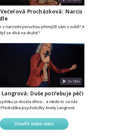
 Večeřová Procházková: Narcis
dle
ěk s narcistní poruchou přemýšlí sám o sobě? A
když se dívá na druhé?
1h 18m
 Langrová: Duše potřebuje péči
sychiku je docela dřina – a nikdo to za nás
 Přednáška psycholožky Anety Langrové.
Otevřít video sekci