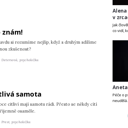
Alena
v zrca
Jak člov
 znám!
co vidí, 
avdu si rozumíme nejlíp, když s druhým sdílíme
jnou zkušenost?
a Detersová,
psycholožka
Aneta
tlivá samota
Péče o p
neudělá.
ce citliví mají samotu rádi. Přesto se někdy cítí
říjemně osaměle.
 Prest,
psycholožka