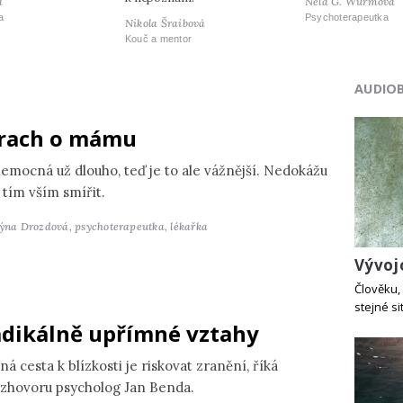
a
Nela G. Wurmová
a
Psychoterapeutka
Nikola Šraibová
Kouč a mentor
AUDIO
rach o mámu
nemocná už dlouho, teď je to ale vážnější. Nedokážu
 tím vším smířit.
týna Drozdová,
psychoterapeutka, lékařka
Vývoj
Člověku, 
stejné si
dikálně upřímné vztahy
ná cesta k blízkosti je riskovat zranění, říká
ozhovoru psycholog Jan Benda.