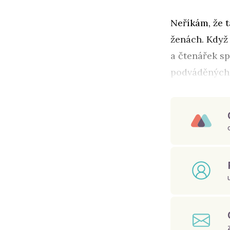
Neříkám, že t
ženách. Když
a čtenářek sp
podváděných 