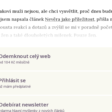
akoví muži nejsou, ale chci vysvětlit, proč dnes bud
 jsem napsala článek
Nevěra jako příležitost
, přišla
ousta reakcí a dotazů a zvýšil se mi v poradně poč
žen a také dlouholetých milenek. Pouze žen.
Odemknout celý web
od 104 Kč měsíčně
Přihlásit se
už mám předplatné
Odebírat newsletter
zdarma hlavní myšlenky z nových článků