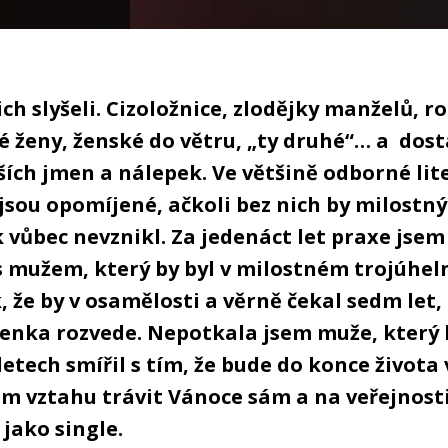
nich slyšeli. Cizoložnice, zlodějky manželů, 
é ženy, ženské do větru, „ty druhé“… a dost
ích jmen a nálepek. Ve většině odborné lit
jsou opomíjené, ačkoli bez nich by milostný
 vůbec nevznikl. Za jedenáct let praxe jsem
s mužem, který by byl v milostném trojúhel
, že by v osamělosti a věrně čekal sedm let, 
enka rozvede. Nepotkala jsem muže, který 
letech smířil s tím, že bude do konce život
m vztahu trávit Vánoce sám a na veřejnost
jako single.