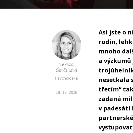
Asi jste o 
rodin, lehk
mnoho dalš
a výzkumů 
Tereza
trojúhelník
Ševčíková
Psycholožka
nesetkala 
třetím“ tak
19. 12. 2019
zadaná mil
v padesáti 
partnerské
vystupovat 