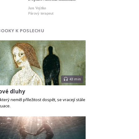
Jan Vojtko
Párový terapeut
BOOKY K POSLECHU
43 min
ové dluhy
který neměl příležitost dospět, se vracejí stále
tuace.