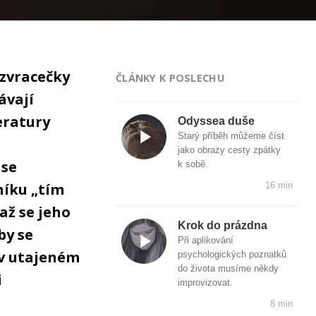
rozvracečky
ČLÁNKY K POSLECHU
ávají
eratury
Odyssea duše
Starý příběh můžeme číst
jako obrazy cesty zpátky
 se
k sobě.
níku „tím
16 min
až se jeho
Krok do prázdna
by se
Při aplikování
a v utajeném
psychologických poznatků
do života musíme někdy
i
improvizovat.
8 min