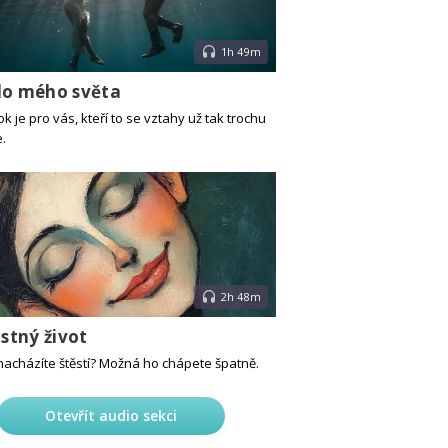
1h 49m
do mého světa
 je pro vás, kteří to se vztahy už tak trochu
.
2h 48m
astný život
nacházíte štěstí? Možná ho chápete špatně.
Otevřít audio sekci