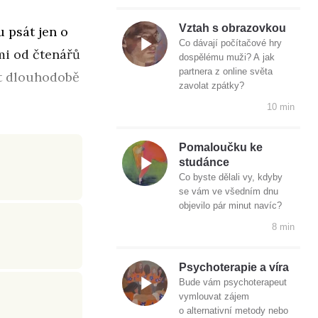
Vztah s obrazovkou
u psát jen o
Co dávají počítačové hry
 mi od čtenářů
dospělému muži? A jak
partnera z online světa
et dlouhodobě
zavolat zpátky?
10 min
Pomaloučku ke
studánce
Co byste dělali vy, kdyby
se vám ve všedním dnu
objevilo pár minut navíc?
8 min
Psychoterapie a víra
Bude vám psychoterapeut
vymlouvat zájem
o alternativní metody nebo