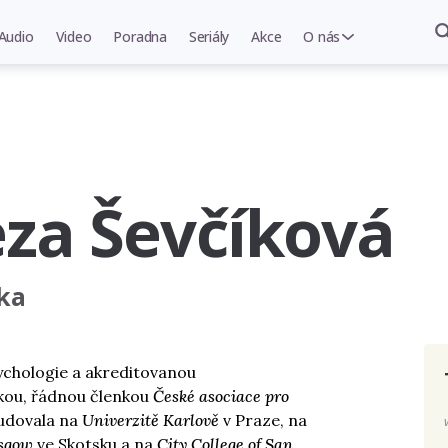
Audio
Video
Poradna
Seriály
Akce
O nás
eza Ševčíková
ka
ychologie a akreditovanou
kou, řádnou členkou
České asociace pro
tudovala na
Univerzitě Karlově
v Praze, na
asgow
ve Skotsku a na
City College of San