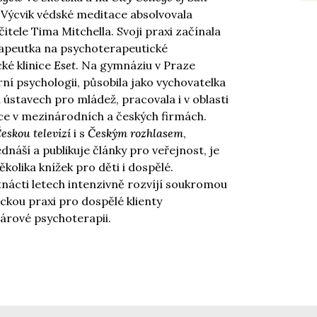
 Výcvik védské meditace absolvovala
čitele Tima Mitchella. Svoji praxi začínala
erapeutka na psychoterapeutické
ké klinice
Eset
. Na gymnáziu v Praze
í psychologii, působila jako vychovatelka
 ústavech pro mládež, pracovala i v oblasti
ce v mezinárodních a českých firmách.
eskou televizí
i s
Českým rozhlasem
,
dnáší a publikuje články pro veřejnost, je
kolika knížek pro děti i dospělé.
nácti letech intenzivně rozvíjí soukromou
ckou praxi pro dospělé klienty
 párové psychoterapii.