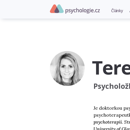
Články
Ter
Psycholož
Je doktorkou ps
psychoterapeut
psychoterapii
. S
University of Gl