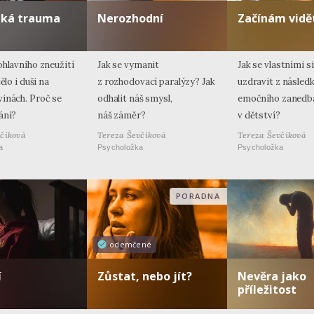
iká trauma
Nerozhodní
Začínám vidě
ohlavního zneužití
Jak se vymanit
Jak se vlastními s
ělo i duši na
z rozhodovací paralýzy? Jak
uzdravit z násled
inách. Proč se
odhalit náš smysl,
emočního zanedb
ání?
náš záměr?
v dětství?
včíková
Tereza Ševčíková
Tereza Ševčíková
a
Psycholožka
Psycholožka
PORADNA
odemčené
í
Zůstat, nebo jít?
Nevěra jako
příležitost