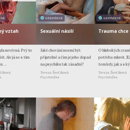
ené
odemčené
odemčené
ný vztah
Sexuální násilí
Trauma chce
yla nevěrná. Prý to
Jaké chování nesmí být
O hlubokých zraně
t. Ale já se s tím
přijatelné a čím je jeho dopad
potřeba mluvit. Zá
en …
na psychiku tak zásadní?
tom kdy, jak a s k
včíková
Tereza Ševčíková
Tereza Ševčíková
a
Psycholožka
Psycholožka