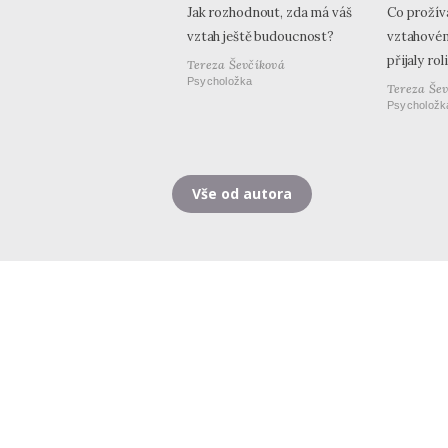
Jak rozhodnout, zda má váš
Co prožíva
vztah ještě budoucnost?
vztahovém
přijaly ro
Tereza Ševčíková
Psycholožka
Tereza Še
Psycholožk
Vše od autora