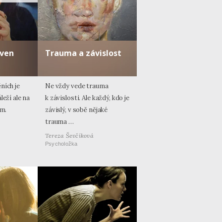
 ven
Trauma a závislost
ních je
Ne vždy vede trauma
leží ale na
k závislosti. Ale každý, kdo je
ým.
závislý, v sobě nějaké
trauma …
Tereza Ševčíková
Psycholožka