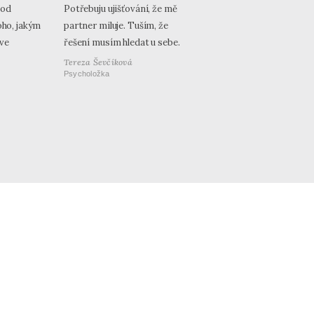
 od
Potřebuju ujišťování, že mě
oho, jakým
partner miluje. Tuším, že
ve
řešení musím hledat u sebe.
Tereza Ševčíková
Psycholožka