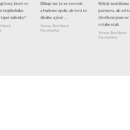
jí ženy, které ve
Slibuje mi, že se rozvede
Někdy neutíkáme
 trojúhelníku
a budeme spolu, ale trvá to
partnera, ale od t
li tajné milenky?
dlouho a já už …
člověkem jsme se 
vztahu stali.
včíková
Tereza Ševčíková
a
Psycholožka
Tereza Ševčíková
Psycholožka