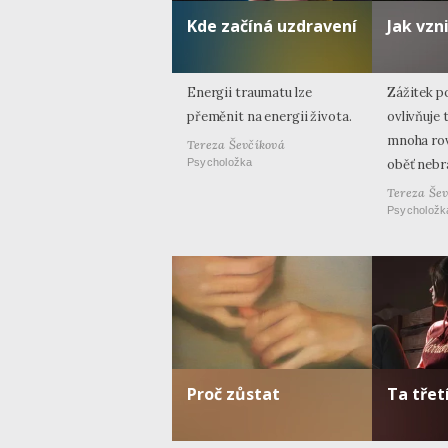
Kde začíná uzdravení
Jak vzn
Energii traumatu lze
Zážitek p
přeměnit na energii života.
ovlivňuje t
mnoha rov
Tereza Ševčíková
Psycholožka
oběť nebr
Tereza Še
Psycholožk
Proč zůstat
Ta třet