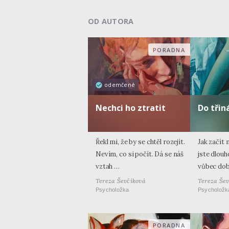
OD AUTORA
PORADNA
odemčené
Nechci ho ztratit
Do tři
Řekl mi, že by se chtěl rozejít.
Jak začít 
Nevím, co si počít. Dá se náš
jste dlouh
vztah …
vůbec do
Tereza Ševčíková
Tereza Še
Psycholožka
Psycholožk
PORADNA