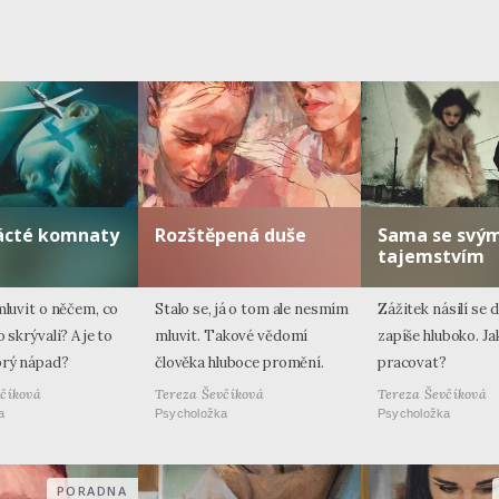
nácté komnaty
Rozštěpená duše
Sama se svý
tajemstvím
mluvit o něčem, co
Stalo se, já o tom ale nesmím
Zážitek násilí se 
o skrývali? A je to
mluvit. Takové vědomí
zapíše hluboko. Ja
brý nápad?
člověka hluboce promění.
pracovat?
včíková
Tereza Ševčíková
Tereza Ševčíková
a
Psycholožka
Psycholožka
PORADNA