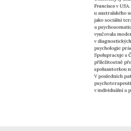
Francisco
v USA.
u australského u
jako sociální t
a psychosomatic
vyučovala modern
v diagnostických
psychologie prá
Spolupracuje s
Č
příležitostně pře
spoluautorkou ně
V posledních pat
psychoterapeuti
v individuální a