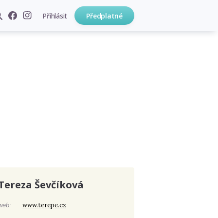
Přihlásit
Předplatné
Tereza Ševčíková
www.terepe.cz
web: