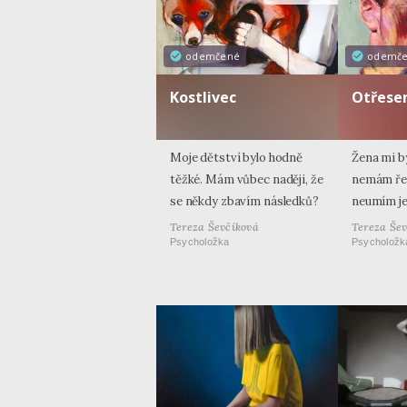
odemčené
odemč
Kostlivec
Otřese
Moje dětství bylo hodně
Žena mi b
těžké. Mám vůbec naději, že
nemám řeši
se někdy zbavím následků?
neumím j
Tereza Ševčíková
Tereza Še
Psycholožka
Psycholožk