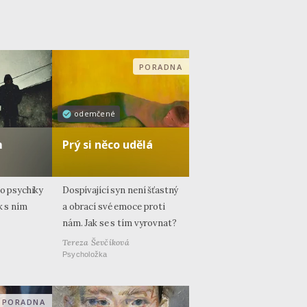
PORADNA
odemčené
m
Prý si něco udělá
do psychiky
Dospívající syn není šťastný
k s ním
a obrací své emoce proti
nám. Jak se s tím vyrovnat?
Tereza Ševčíková
Psycholožka
PORADNA