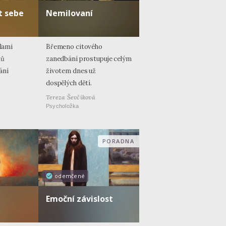
t sebe
Nemilovaní
ilami
Břemeno citového
ků
zanedbání prostupuje celým
ání
životem dnes už
dospělých dětí.
Tereza Ševčíková
Psycholožka
PORADNA
odemčené
Emoční závislost